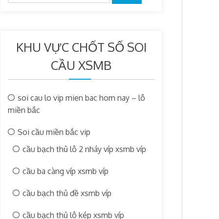
KHU VỰC CHỐT SỐ SOI
CẦU XSMB
soi cau lo vip mien bac hom nay – lô
miền bắc
Soi cầu miền bắc vip
cầu bạch thủ lô 2 nháy víp xsmb víp
cầu ba càng víp xsmb víp
cầu bạch thủ đề xsmb víp
cầu bạch thủ lô kép xsmb víp