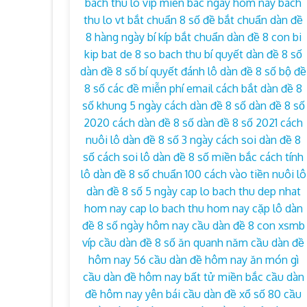
bach thu lo vip mien bac ngay hom nay
bach
thu lo vt
bắt chuẩn 8 số đề
bắt chuẩn dàn đề
8 hàng ngày
bí kíp bắt chuẩn dàn đề 8 con
bi
kip bat de 8 so bach thu
bí quyết dàn đề 8 số
dàn đề 8 số
bí quyết đánh lô dàn đề 8 số
bộ đề
8 số
các đề miễn phí email
cách bắt dàn đề 8
số khung 5 ngày
cách dàn đề 8 số dàn đề 8 số
2020
cách dàn đề 8 số dàn đề 8 số 2021
cách
nuôi lô dàn đề 8 số 3 ngày
cách soi dàn đề 8
số
cách soi lô dàn đề 8 số miền bắc
cách tính
lô dàn đề 8 số chuẩn 100
cách vào tiền nuôi lô
dàn đề 8 số 5 ngày
cap lo bach thu dep nhat
hom nay
cap lo bach thu hom nay
cặp lô dàn
đề 8 số ngày hôm nay
cầu dàn đề 8 con xsmb
víp
cầu dàn đề 8 số ăn quanh năm
cầu dàn đề
hôm nay 56
cầu dàn đề hôm nay ăn món gì
cầu dàn đề hôm nay bất tử miền bắc
cầu dàn
đề hôm nay yên bái
cầu dàn đề xổ số 80
cầu