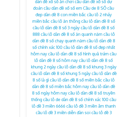
dàn đề xổ số ăn chơi
cầu dàn đề xổ số dự
đoán
cầu dàn đề xổ số em
Cầu de 8 SỐ
cầu
đẹp dàn đề 8 con miền bắc
cầu lô 2 nháy
miền bắc
cầu lô ăn thông
cầu lô dàn đề 8 số
cầu lô dàn đề 8 số 3 ngày
cầu lô dàn đề 8 số
888
cầu lô dàn đề 8 số ăn quanh năm
cầu lô
dàn đề 8 số chạy quanh năm
cầu lô dàn đề 8
số chính xác 100
cầu lô dàn đề 8 số đẹp nhất
hôm nay
cầu lô dàn đề 8 số hình quả trám
cầu
lô dàn đề 8 số hôm nay
cầu lô dàn đề 8 số
khung 2 ngày
cầu lô dàn đề 8 số khung 3 ngày
cầu lô dàn đề 8 số khung 5 ngày
cầu lô dàn đề
8 số là gì
cầu lô dàn đề 8 số miền bắc
cầu lô
dàn đề 8 số miền bắc hôm nay
cầu lô dàn đề
8 số ngày hôm nay
cầu lô dàn đề 8 số truyền
thống
cầu lô de dàn đề 8 số chính xác 100
cầu
lô đề 3 miền 6666
cầu lô đề 3 miền âm thanh
cầu lô đề 3 miền diễn đàn soi
cầu lô đề 3