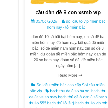
cầu dàn đề 8 con xsmb víp
05/06/2026
soi cau lo vip mien bac
hom nay - lô miền bắc
dàn đề 10 số bất bại hôm nay, xin số đề ba
miền hôm nay, đề hom nay, kết quả đề miền
bắc, số đề miền nam hôm nay, xin số đề 3
miền, dự đoán đề miền bắc hôm nay, dan de
20 so hom nay, đoán số đề, đề miền bắc
ngày hôm […]
Read More
Soi cầu miền bắc cao cấp
Soi cầu miền
bắc vip
bach thu de 8 so ha noi
bach thu
de 8s ve so may
bạch thủ đề ở dàn 8 số
bach
thu lo 555
bạch thủ lô là gì
bach thu lo vip mb