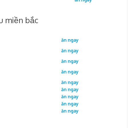
ầu miền bắc
ăn ngay
ăn ngay
ăn ngay
ăn ngay
ăn ngay
ăn ngay
ăn ngay
ăn ngay
ăn ngay