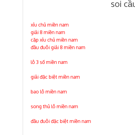
soi c
xỉu chủ miền nam
giải 8 miền nam
cặp xỉu chủ miền nam
đầu đuôi giải 8 miền nam
lô 3 số miền nam
giải đặc biệt miền nam
bao lô miền nam
song thủ lô miền nam
đầu đuôi đặc biệt miền nam