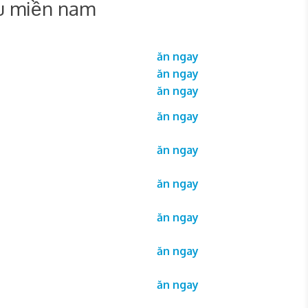
ầu miền nam
ăn ngay
ăn ngay
ăn ngay
ăn ngay
ăn ngay
ăn ngay
ăn ngay
ăn ngay
ăn ngay