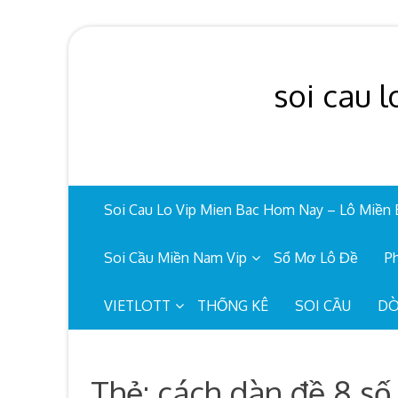
Skip
to
content
soi cau 
Soi Cau Lo Vip Mien Bac Hom Nay – Lô Miền
Soi Cầu Miền Nam Vip
Sổ Mơ Lô Đề
P
VIETLOTT
THỐNG KÊ
SOI CẦU
DÒ
Thẻ:
cách dàn đề 8 số