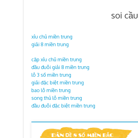
soi cầ
xỉu chủ miền trung
giải 8 miền trung
cặp xỉu chủ miền trung
đầu đuôi giải 8 miền trung
lô 3 số miền trung
giải đặc biệt miền trung
bao lô miền trung
song thủ lô miền trung
đầu đuôi đặc biệt miền trung