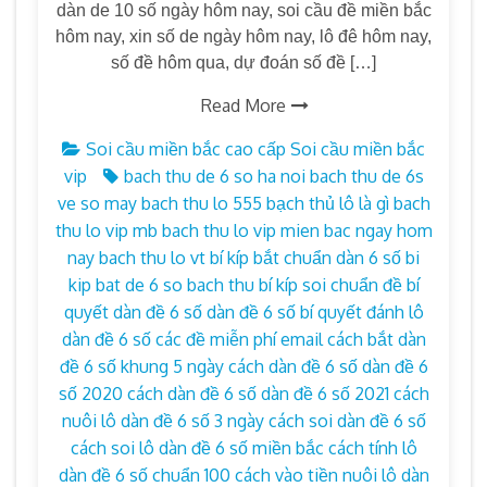
dàn de 10 số ngày hôm nay, soi cầu đề miền bắc
hôm nay, xin số de ngày hôm nay, lô đê hôm nay,
số đề hôm qua, dự đoán số đề […]
Read More
Soi cầu miền bắc cao cấp
Soi cầu miền bắc
vip
bach thu de 6 so ha noi
bach thu de 6s
ve so may
bach thu lo 555
bạch thủ lô là gì
bach
thu lo vip mb
bach thu lo vip mien bac ngay hom
nay
bach thu lo vt
bí kíp bắt chuẩn dàn 6 số
bi
kip bat de 6 so bach thu
bí kíp soi chuẩn đề
bí
quyết dàn đề 6 số dàn đề 6 số
bí quyết đánh lô
dàn đề 6 số
các đề miễn phí email
cách bắt dàn
đề 6 số khung 5 ngày
cách dàn đề 6 số dàn đề 6
số 2020
cách dàn đề 6 số dàn đề 6 số 2021
cách
nuôi lô dàn đề 6 số 3 ngày
cách soi dàn đề 6 số
cách soi lô dàn đề 6 số miền bắc
cách tính lô
dàn đề 6 số chuẩn 100
cách vào tiền nuôi lô dàn