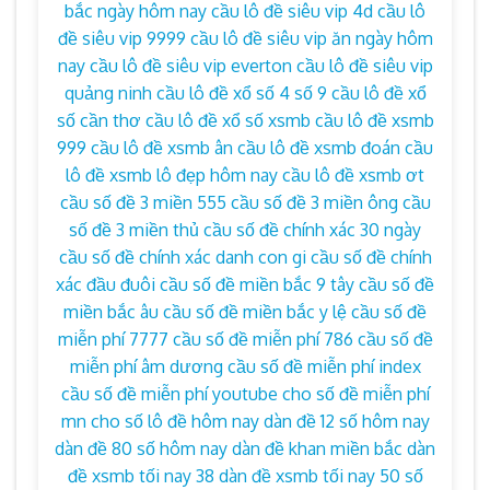
bắc ngày hôm nay
cầu lô đề siêu vip 4d
cầu lô
đề siêu vip 9999
cầu lô đề siêu vip ăn ngày hôm
nay
cầu lô đề siêu vip everton
cầu lô đề siêu vip
quảng ninh
cầu lô đề xổ số 4 số 9
cầu lô đề xổ
số cần thơ
cầu lô đề xổ số xsmb
cầu lô đề xsmb
999
cầu lô đề xsmb ân
cầu lô đề xsmb đoán
cầu
lô đề xsmb lô đẹp hôm nay
cầu lô đề xsmb ơt
cầu số đề 3 miền 555
cầu số đề 3 miền ông
cầu
số đề 3 miền thủ
cầu số đề chính xác 30 ngày
cầu số đề chính xác danh con gi
cầu số đề chính
xác đầu đuôi
cầu số đề miền bắc 9 tây
cầu số đề
miền bắc âu
cầu số đề miền bắc y lệ
cầu số đề
miễn phí 7777
cầu số đề miễn phí 786
cầu số đề
miễn phí âm dương
cầu số đề miễn phí index
cầu số đề miễn phí youtube
cho số đề miễn phí
mn
cho số lô đề hôm nay
dàn đề 12 số hôm nay
dàn đề 80 số hôm nay
dàn đề khan miền bắc
dàn
đề xsmb tối nay 38
dàn đề xsmb tối nay 50 số