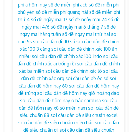
phí a hôm nay
số đề miễn phí acb
số đề miễn phí
phú yên
số đề miễn phí quang hải
số đề miễn phí
thứ 4
số đề ngày mai 17
số đề ngày mai 24
số đề
ngày mai 4/6
số đề ngày mai 6 tháng 7
số đề
ngày mai hàng tuần
số đề ngày mai thứ hai
soi
cau 5s
soi cầu dàn đề 10 số
soi cầu dàn đề chính
xác 100 3 càng
soi cầu dàn đề chính xác 100 ăn
nhiều
soi cầu dàn đề chính xác 100 indo
soi cầu
dàn đề chính xác ai trúng rồi
soi cầu dàn đề chính
xác ba miền
soi cầu dàn đề chính xác lô
soi cầu
dàn đề chính xác org
soi cầu dàn đề êc số
soi
cầu dàn đề hôm nay 60
soi cầu dàn đề hôm nay
dễ trúng
soi cầu dàn đề hôm nay giờ hoàng đạo
soi cầu dàn đề hôm nay o bắc carolina
soi cầu
dàn đề hôm nay xổ số miền nam
soi cầu dàn đề
siêu chuẩn 88
soi cầu dàn đề siêu chuẩn excel
soi cầu dàn đề siêu chuẩn miền bắc
soi cầu dàn
đề siêu chuẩn ơi
soi cầu dàn đề siêu chuẩn