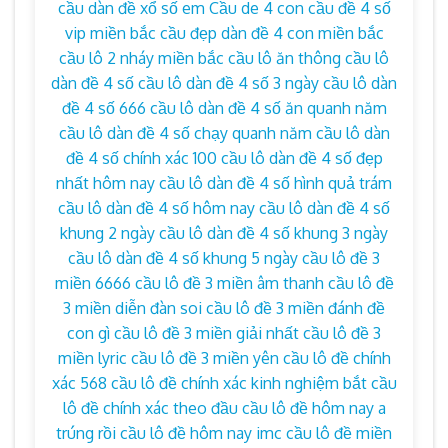
cầu dàn đề xổ số em
Cầu de 4 con
cầu đề 4 số
vip miền bắc
cầu đẹp dàn đề 4 con miền bắc
cầu lô 2 nháy miền bắc
cầu lô ăn thông
cầu lô
dàn đề 4 số
cầu lô dàn đề 4 số 3 ngày
cầu lô dàn
đề 4 số 666
cầu lô dàn đề 4 số ăn quanh năm
cầu lô dàn đề 4 số chạy quanh năm
cầu lô dàn
đề 4 số chính xác 100
cầu lô dàn đề 4 số đẹp
nhất hôm nay
cầu lô dàn đề 4 số hình quả trám
cầu lô dàn đề 4 số hôm nay
cầu lô dàn đề 4 số
khung 2 ngày
cầu lô dàn đề 4 số khung 3 ngày
cầu lô dàn đề 4 số khung 5 ngày
cầu lô đề 3
miền 6666
cầu lô đề 3 miền âm thanh
cầu lô đề
3 miền diễn đàn soi
cầu lô đề 3 miền đánh đề
con gì
cầu lô đề 3 miền giải nhất
cầu lô đề 3
miền lyric
cầu lô đề 3 miền yên
cầu lô đề chính
xác 568
cầu lô đề chính xác kinh nghiệm bắt
cầu
lô đề chính xác theo đầu
cầu lô đề hôm nay a
trúng rồi
cầu lô đề hôm nay imc
cầu lô đề miền