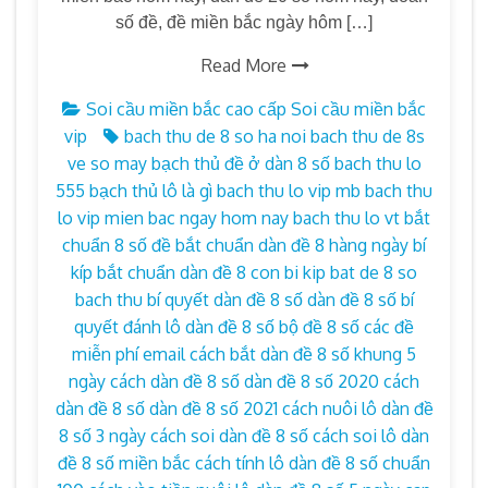
số đề, đề miền bắc ngày hôm […]
Read More
Soi cầu miền bắc cao cấp
Soi cầu miền bắc
vip
bach thu de 8 so ha noi
bach thu de 8s
ve so may
bạch thủ đề ở dàn 8 số
bach thu lo
555
bạch thủ lô là gì
bach thu lo vip mb
bach thu
lo vip mien bac ngay hom nay
bach thu lo vt
bắt
chuẩn 8 số đề
bắt chuẩn dàn đề 8 hàng ngày
bí
kíp bắt chuẩn dàn đề 8 con
bi kip bat de 8 so
bach thu
bí quyết dàn đề 8 số dàn đề 8 số
bí
quyết đánh lô dàn đề 8 số
bộ đề 8 số
các đề
miễn phí email
cách bắt dàn đề 8 số khung 5
ngày
cách dàn đề 8 số dàn đề 8 số 2020
cách
dàn đề 8 số dàn đề 8 số 2021
cách nuôi lô dàn đề
8 số 3 ngày
cách soi dàn đề 8 số
cách soi lô dàn
đề 8 số miền bắc
cách tính lô dàn đề 8 số chuẩn