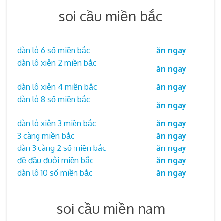
soi cầu miền bắc
dàn lô 6 số miền bắc
ăn ngay
dàn lô xiên 2 miền bắc
ăn ngay
dàn lô xiên 4 miền bắc
ăn ngay
dàn lô 8 số miền bắc
ăn ngay
dàn lô xiên 3 miền bắc
ăn ngay
3 càng miền bắc
ăn ngay
dàn 3 càng 2 số miền bắc
ăn ngay
đề đầu đuôi miền bắc
ăn ngay
dàn lô 10 số miền bắc
ăn ngay
soi cầu miền nam