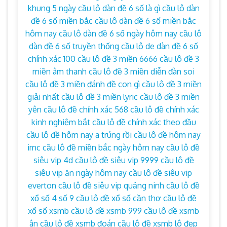
khung 5 ngày
cầu lô dàn đề 6 số là gì
cầu lô dàn
đề 6 số miền bắc
cầu lô dàn đề 6 số miền bắc
hôm nay
cầu lô dàn đề 6 số ngày hôm nay
cầu lô
dàn đề 6 số truyền thống
cầu lô de dàn đề 6 số
chính xác 100
cầu lô đề 3 miền 6666
cầu lô đề 3
miền âm thanh
cầu lô đề 3 miền diễn đàn soi
cầu lô đề 3 miền đánh đề con gì
cầu lô đề 3 miền
giải nhất
cầu lô đề 3 miền lyric
cầu lô đề 3 miền
yên
cầu lô đề chính xác 568
cầu lô đề chính xác
kinh nghiệm bắt
cầu lô đề chính xác theo đầu
cầu lô đề hôm nay a trúng rồi
cầu lô đề hôm nay
imc
cầu lô đề miền bắc ngày hôm nay
cầu lô đề
siêu vip 4d
cầu lô đề siêu vip 9999
cầu lô đề
siêu vip ăn ngày hôm nay
cầu lô đề siêu vip
everton
cầu lô đề siêu vip quảng ninh
cầu lô đề
xổ số 4 số 9
cầu lô đề xổ số cần thơ
cầu lô đề
xổ số xsmb
cầu lô đề xsmb 999
cầu lô đề xsmb
ân
cầu lô đề xsmb đoán
cầu lô đề xsmb lô đẹp