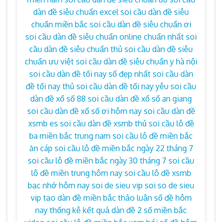
dàn đề siêu chuẩn excel
soi cầu dàn đề siêu
chuẩn miền bắc
soi cầu dàn đề siêu chuẩn ơi
soi cầu dàn đề siêu chuẩn online chuẩn nhất
soi
cầu dàn đề siêu chuẩn thủ
soi cầu dàn đề siêu
chuẩn ưu việt
soi cầu dàn đề siêu chuẩn y hà nội
soi cầu dàn đề tối nay số đẹp nhất
soi cầu dàn
đề tối nay thủ
soi cầu dàn đề tối nay yêu
soi cầu
dàn đề xổ số 88
soi cầu dàn đề xổ số an giang
soi cầu dàn đề xổ số ơi hôm nay
soi cầu dàn đề
xsmb es
soi cầu dàn đề xsmb thủ
soi cầu lô đề
ba miền bắc trung nam
soi cầu lô đề miền bắc
ăn cáp
soi cầu lô đề miền bắc ngày 22 tháng 7
soi cầu lô đề miền bắc ngày 30 tháng 7
soi cầu
lô đề miền trung hôm nay
soi cầu lô đề xsmb
bạc nhớ hôm nay
soi de sieu vip
soi so de sieu
vip
tạo dàn đề miền bắc
thảo luận số đề hôm
nay
thống kê kết quả dàn đề 2 số miền bắc