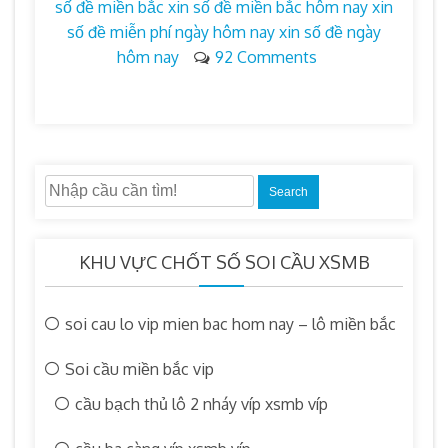
số đề miền bắc
xin số đề miền bắc hôm nay
xin
số đề miễn phí ngày hôm nay
xin số đề ngày
hôm nay
92 Comments
Search
KHU VỰC CHỐT SỐ SOI CẦU XSMB
soi cau lo vip mien bac hom nay – lô miền bắc
Soi cầu miền bắc vip
cầu bạch thủ lô 2 nháy víp xsmb víp