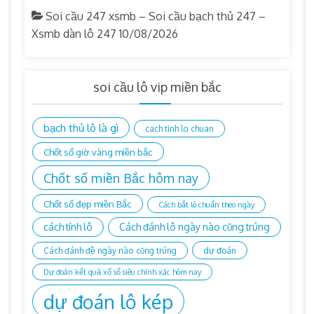
Soi cầu 247 xsmb – Soi cầu bạch thủ 247 –
Xsmb dàn lô 247 10/08/2026
soi cầu lô vip miền bắc
bạch thủ lô là gì
cach tinh lo chuan
Chốt số giờ vàng miền bắc
Chốt số miền Bắc hôm nay
Chốt số đẹp miền Bắc
Cách bắt lô chuẩn theo ngày
cách tính lô
Cách đánh lô ngày nào cũng trúng
dự đoán
Cách đánh đề ngày nào cũng trúng
Dự đoán kết quả xổ số siêu chính xác hôm nay
dự đoán lô kép