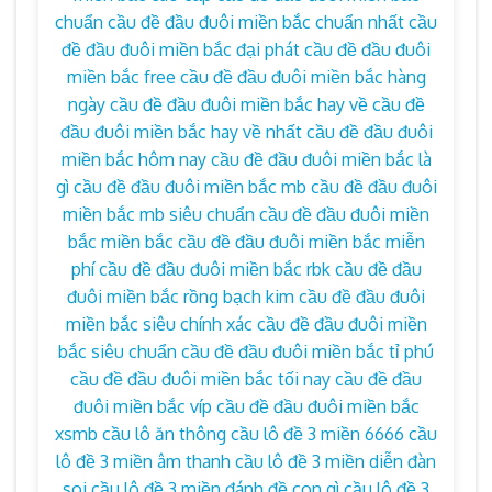
chuẩn
cầu đề đầu đuôi miền bắc chuẩn nhất
cầu
đề đầu đuôi miền bắc đại phát
cầu đề đầu đuôi
miền bắc free
cầu đề đầu đuôi miền bắc hàng
ngày
cầu đề đầu đuôi miền bắc hay về
cầu đề
đầu đuôi miền bắc hay về nhất
cầu đề đầu đuôi
miền bắc hôm nay
cầu đề đầu đuôi miền bắc là
gì
cầu đề đầu đuôi miền bắc mb
cầu đề đầu đuôi
miền bắc mb siêu chuẩn
cầu đề đầu đuôi miền
bắc miền bắc
cầu đề đầu đuôi miền bắc miễn
phí
cầu đề đầu đuôi miền bắc rbk
cầu đề đầu
đuôi miền bắc rồng bạch kim
cầu đề đầu đuôi
miền bắc siêu chính xác
cầu đề đầu đuôi miền
bắc siêu chuẩn
cầu đề đầu đuôi miền bắc tỉ phú
cầu đề đầu đuôi miền bắc tối nay
cầu đề đầu
đuôi miền bắc víp
cầu đề đầu đuôi miền bắc
xsmb
cầu lô ăn thông
cầu lô đề 3 miền 6666
cầu
lô đề 3 miền âm thanh
cầu lô đề 3 miền diễn đàn
soi
cầu lô đề 3 miền đánh đề con gì
cầu lô đề 3