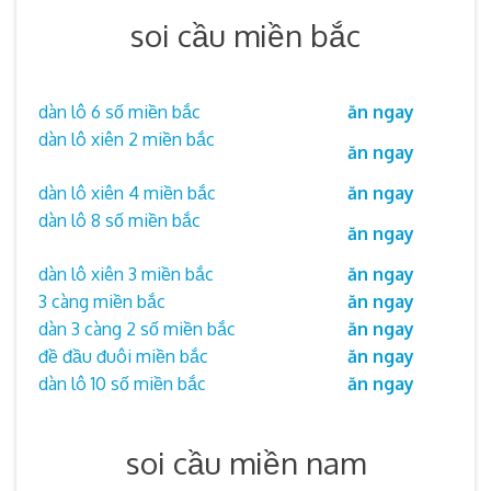
soi cầu miền bắc
dàn lô 6 số miền bắc
ăn ngay
dàn lô xiên 2 miền bắc
ăn ngay
dàn lô xiên 4 miền bắc
ăn ngay
dàn lô 8 số miền bắc
ăn ngay
dàn lô xiên 3 miền bắc
ăn ngay
3 càng miền bắc
ăn ngay
dàn 3 càng 2 số miền bắc
ăn ngay
đề đầu đuôi miền bắc
ăn ngay
dàn lô 10 số miền bắc
ăn ngay
soi cầu miền nam