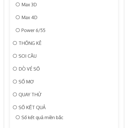
Max 3D
Max 4D
Power 6/55
THỐNG KÊ
SOI CẦU
DÒ VÉ SỐ
SỔ MƠ
QUAY THỬ
SỐ KẾT QUẢ
Số kết quả miền bắc