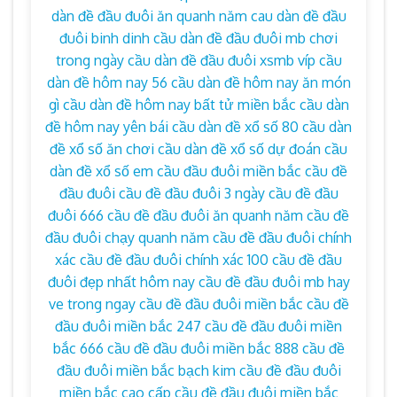
dàn đề đầu đuôi ăn quanh năm
cau dàn đề đầu
đuôi binh dinh
cầu dàn đề đầu đuôi mb chơi
trong ngày
cầu dàn đề đầu đuôi xsmb víp
cầu
dàn đề hôm nay 56
cầu dàn đề hôm nay ăn món
gì
cầu dàn đề hôm nay bất tử miền bắc
cầu dàn
đề hôm nay yên bái
cầu dàn đề xổ số 80
cầu dàn
đề xổ số ăn chơi
cầu dàn đề xổ số dự đoán
cầu
dàn đề xổ số em
cầu đầu đuôi miền bắc
cầu đề
đầu đuôi
cầu đề đầu đuôi 3 ngày
cầu đề đầu
đuôi 666
cầu đề đầu đuôi ăn quanh năm
cầu đề
đầu đuôi chạy quanh năm
cầu đề đầu đuôi chính
xác
cầu đề đầu đuôi chính xác 100
cầu đề đầu
đuôi đẹp nhất hôm nay
cầu đề đầu đuôi mb hay
ve trong ngay
cầu đề đầu đuôi miền bắc
cầu đề
đầu đuôi miền bắc 247
cầu đề đầu đuôi miền
bắc 666
cầu đề đầu đuôi miền bắc 888
cầu đề
đầu đuôi miền bắc bạch kim
cầu đề đầu đuôi
miền bắc cao cấp
cầu đề đầu đuôi miền bắc