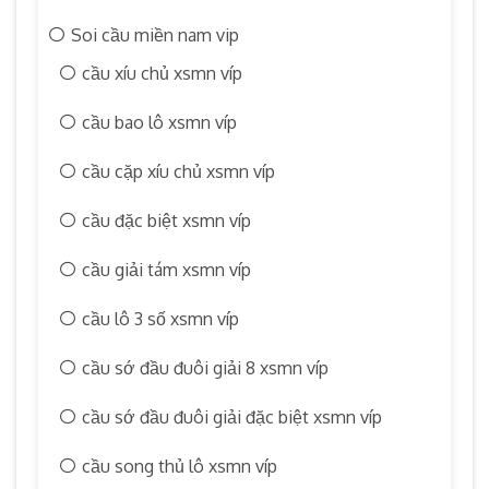
Soi cầu miền nam vip
cầu xíu chủ xsmn víp
cầu bao lô xsmn víp
cầu cặp xíu chủ xsmn víp
cầu đặc biệt xsmn víp
cầu giải tám xsmn víp
cầu lô 3 số xsmn víp
cầu sớ đầu đuôi giải 8 xsmn víp
cầu sớ đầu đuôi giải đặc biệt xsmn víp
cầu song thủ lô xsmn víp