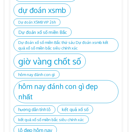
dự đoán xsmb
Dự đoán XSMB VIP 26h
Dự đoán xổ số miền Bắc
Dự đoán xổ số miền Bắc thứ sáu Dự đoán xsmb kết
quả xổ số miền bắc siêu chính xác
giờ vàng chốt số
hôm nay đánh con gì
hôm nay đánh con gì đẹp
nhất
kết quả xổ số
hướng dẫn tính lô
kết quả xổ số miền bắc siêu chính xác
lô đẹp hôm nay