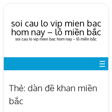
Skip
to
content
soi cau lo vip mien bac
hom nay – lô miền bắc
soi cau lo vip mien bac hom nay – lô miền bắc
Thẻ:
dàn đề khan miền
bắc