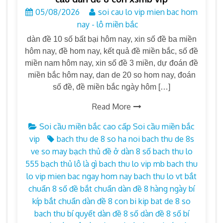
05/08/2026
soi cau lo vip mien bac hom
nay - lô miền bắc
dàn đề 10 số bất bại hôm nay, xin số đề ba miền
hôm nay, đề hom nay, kết quả đề miền bắc, số đề
miền nam hôm nay, xin số đề 3 miền, dự đoán đề
miền bắc hôm nay, dan de 20 so hom nay, đoán
số đề, đề miền bắc ngày hôm […]
Read More
Soi cầu miền bắc cao cấp
Soi cầu miền bắc
vip
bach thu de 8 so ha noi
bach thu de 8s
ve so may
bạch thủ đề ở dàn 8 số
bach thu lo
555
bạch thủ lô là gì
bach thu lo vip mb
bach thu
lo vip mien bac ngay hom nay
bach thu lo vt
bắt
chuẩn 8 số đề
bắt chuẩn dàn đề 8 hàng ngày
bí
kíp bắt chuẩn dàn đề 8 con
bi kip bat de 8 so
bach thu
bí quyết dàn đề 8 số dàn đề 8 số
bí