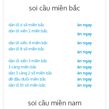
soi cầu miền bắc
dàn lô 6 số miền bắc
ăn ngay
dàn lô xiên 2 miền bắc
ăn ngay
dàn lô xiên 4 miền bắc
ăn ngay
dàn lô 8 số miền bắc
ăn ngay
dàn lô xiên 3 miền bắc
ăn ngay
3 càng miền bắc
ăn ngay
dàn 3 càng 2 số miền bắc
ăn ngay
đề đầu đuôi miền bắc
ăn ngay
dàn lô 10 số miền bắc
ăn ngay
soi cầu miền nam