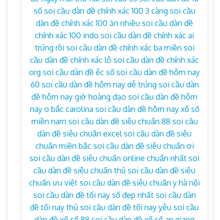
số
soi cầu dàn đề chính xác 100 3 càng
soi cầu
dàn đề chính xác 100 ăn nhiều
soi cầu dàn đề
chính xác 100 indo
soi cầu dàn đề chính xác ai
trúng rồi
soi cầu dàn đề chính xác ba miền
soi
cầu dàn đề chính xác lô
soi cầu dàn đề chính xác
org
soi cầu dàn đề êc số
soi cầu dàn đề hôm nay
60
soi cầu dàn đề hôm nay dễ trúng
soi cầu dàn
đề hôm nay giờ hoàng đạo
soi cầu dàn đề hôm
nay o bắc carolina
soi cầu dàn đề hôm nay xổ số
miền nam
soi cầu dàn đề siêu chuẩn 88
soi cầu
dàn đề siêu chuẩn excel
soi cầu dàn đề siêu
chuẩn miền bắc
soi cầu dàn đề siêu chuẩn ơi
soi cầu dàn đề siêu chuẩn online chuẩn nhất
soi
cầu dàn đề siêu chuẩn thủ
soi cầu dàn đề siêu
chuẩn ưu việt
soi cầu dàn đề siêu chuẩn y hà nội
soi cầu dàn đề tối nay số đẹp nhất
soi cầu dàn
đề tối nay thủ
soi cầu dàn đề tối nay yêu
soi cầu
dàn đề xổ số 88
soi cầu dàn đề xổ số an giang