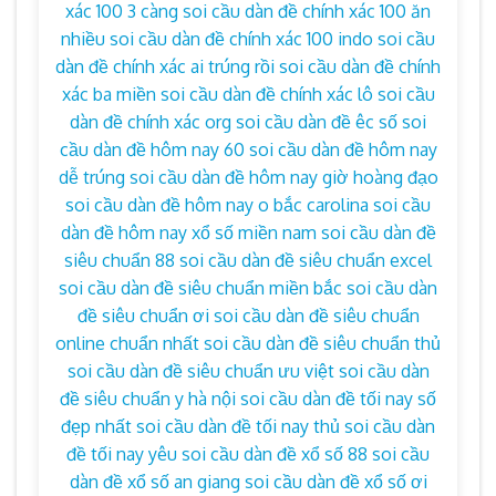
xác 100 3 càng
soi cầu dàn đề chính xác 100 ăn
nhiều
soi cầu dàn đề chính xác 100 indo
soi cầu
dàn đề chính xác ai trúng rồi
soi cầu dàn đề chính
xác ba miền
soi cầu dàn đề chính xác lô
soi cầu
dàn đề chính xác org
soi cầu dàn đề êc số
soi
cầu dàn đề hôm nay 60
soi cầu dàn đề hôm nay
dễ trúng
soi cầu dàn đề hôm nay giờ hoàng đạo
soi cầu dàn đề hôm nay o bắc carolina
soi cầu
dàn đề hôm nay xổ số miền nam
soi cầu dàn đề
siêu chuẩn 88
soi cầu dàn đề siêu chuẩn excel
soi cầu dàn đề siêu chuẩn miền bắc
soi cầu dàn
đề siêu chuẩn ơi
soi cầu dàn đề siêu chuẩn
online chuẩn nhất
soi cầu dàn đề siêu chuẩn thủ
soi cầu dàn đề siêu chuẩn ưu việt
soi cầu dàn
đề siêu chuẩn y hà nội
soi cầu dàn đề tối nay số
đẹp nhất
soi cầu dàn đề tối nay thủ
soi cầu dàn
đề tối nay yêu
soi cầu dàn đề xổ số 88
soi cầu
dàn đề xổ số an giang
soi cầu dàn đề xổ số ơi