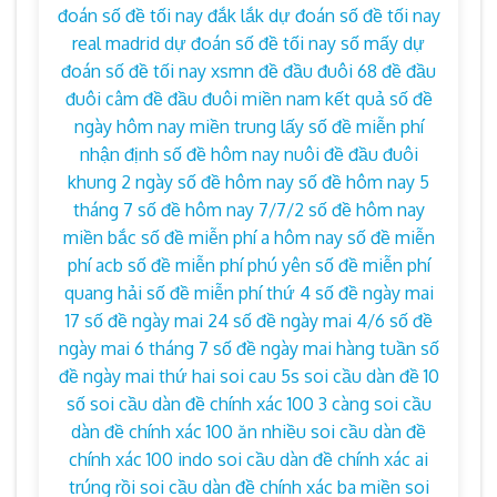
đoán số đề tối nay đắk lắk
dự đoán số đề tối nay
real madrid
dự đoán số đề tối nay số mấy
dự
đoán số đề tối nay xsmn
đề đầu đuôi 68
đề đầu
đuôi câm
đề đầu đuôi miền nam
kết quả số đề
ngày hôm nay miền trung
lấy số đề miễn phí
nhận định số đề hôm nay
nuôi đề đầu đuôi
khung 2 ngày
số đề hôm nay
số đề hôm nay 5
tháng 7
số đề hôm nay 7/7/2
số đề hôm nay
miền bắc
số đề miễn phí a hôm nay
số đề miễn
phí acb
số đề miễn phí phú yên
số đề miễn phí
quang hải
số đề miễn phí thứ 4
số đề ngày mai
17
số đề ngày mai 24
số đề ngày mai 4/6
số đề
ngày mai 6 tháng 7
số đề ngày mai hàng tuần
số
đề ngày mai thứ hai
soi cau 5s
soi cầu dàn đề 10
số
soi cầu dàn đề chính xác 100 3 càng
soi cầu
dàn đề chính xác 100 ăn nhiều
soi cầu dàn đề
chính xác 100 indo
soi cầu dàn đề chính xác ai
trúng rồi
soi cầu dàn đề chính xác ba miền
soi