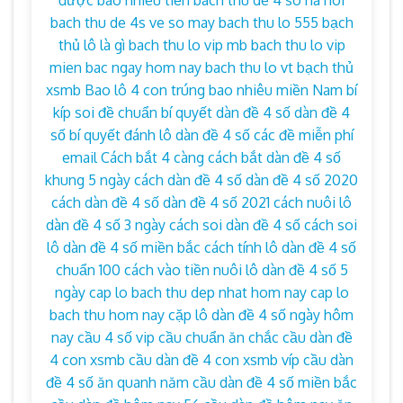
bach thu de 4s ve so may
bach thu lo 555
bạch
thủ lô là gì
bach thu lo vip mb
bach thu lo vip
mien bac ngay hom nay
bach thu lo vt
bạch thủ
xsmb
Bao lô 4 con trúng bao nhiêu miền Nam
bí
kíp soi đề chuẩn
bí quyết dàn đề 4 số dàn đề 4
số
bí quyết đánh lô dàn đề 4 số
các đề miễn phí
email
Cách bắt 4 càng
cách bắt dàn đề 4 số
khung 5 ngày
cách dàn đề 4 số dàn đề 4 số 2020
cách dàn đề 4 số dàn đề 4 số 2021
cách nuôi lô
dàn đề 4 số 3 ngày
cách soi dàn đề 4 số
cách soi
lô dàn đề 4 số miền bắc
cách tính lô dàn đề 4 số
chuẩn 100
cách vào tiền nuôi lô dàn đề 4 số 5
ngày
cap lo bach thu dep nhat hom nay
cap lo
bach thu hom nay
cặp lô dàn đề 4 số ngày hôm
nay
cầu 4 số vip
cầu chuẩn ăn chắc
cầu dàn đề
4 con xsmb
cầu dàn đề 4 con xsmb víp
cầu dàn
đề 4 số ăn quanh năm
cầu dàn đề 4 số miền bắc