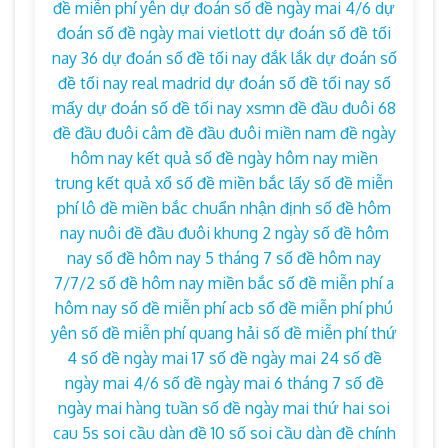
đề miễn phí yên
dự đoán số đề ngày mai 4/6
dự
đoán số đề ngày mai vietlott
dự đoán số đề tối
nay 36
dự đoán số đề tối nay đắk lắk
dự đoán số
đề tối nay real madrid
dự đoán số đề tối nay số
mấy
dự đoán số đề tối nay xsmn
đề đầu đuôi 68
đề đầu đuôi câm
đề đầu đuôi miền nam
đề ngày
hôm nay
kết quả số đề ngày hôm nay miền
trung
kết quả xổ số đề miền bắc
lấy số đề miễn
phí
lô đề miền bắc chuẩn
nhận định số đề hôm
nay
nuôi đề đầu đuôi khung 2 ngày
số đề hôm
nay
số đề hôm nay 5 tháng 7
số đề hôm nay
7/7/2
số đề hôm nay miền bắc
số đề miễn phí a
hôm nay
số đề miễn phí acb
số đề miễn phí phú
yên
số đề miễn phí quang hải
số đề miễn phí thứ
4
số đề ngày mai 17
số đề ngày mai 24
số đề
ngày mai 4/6
số đề ngày mai 6 tháng 7
số đề
ngày mai hàng tuần
số đề ngày mai thứ hai
soi
cau 5s
soi cầu dàn đề 10 số
soi cầu dàn đề chính