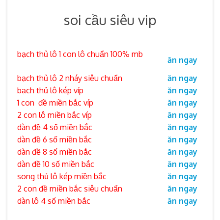
soi cầu siêu vip
bạch thủ lô 1 con lô chuẩn 100% mb
ăn ngay
bạch thủ lô 2 nháy siêu chuẩn
ăn ngay
bạch thủ lô kép víp
ăn ngay
1 con đề miền bắc víp
ăn ngay
2 con lô miền bắc víp
ăn ngay
dàn đề 4 số miền bắc
ăn ngay
dàn đề 6 số miền bắc
ăn ngay
dàn đề 8 số miền bắc
ăn ngay
dàn đề 10 số miền bắc
ăn ngay
song thủ lô kép miền bắc
ăn ngay
2 con đề miền bắc siêu chuẩn
ăn ngay
dàn lô 4 số miền bắc
ăn ngay