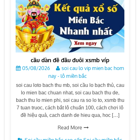
cầu dàn đề đầu đuôi xsmb víp
05/08/2026
soi cau lo vip mien bac hom
nay - lô miền bắc
soi cau loto bach thu mb, soi cầu lo bạch thủ, cau
lo mien bac chuan nhat, soi cau bach thu de,
bach thu lo mien phi, soi cau ra so lo to, xsmb thu
7 tuan truoc, cách bắt lô chuẩn 100, cách chơi lô
đề hiệu quả, cach danh de hieu qua, hoc […]
Read More
Soi cầu miền bắc cao cấp
Soi cầu miền bắc