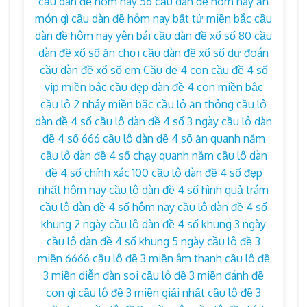
cầu dàn đề hôm nay 56
cầu dàn đề hôm nay ăn
món gì
cầu dàn đề hôm nay bất tử miền bắc
cầu
dàn đề hôm nay yên bái
cầu dàn đề xổ số 80
cầu
dàn đề xổ số ăn chơi
cầu dàn đề xổ số dự đoán
cầu dàn đề xổ số em
Cầu de 4 con
cầu đề 4 số
vip miền bắc
cầu đẹp dàn đề 4 con miền bắc
cầu lô 2 nháy miền bắc
cầu lô ăn thông
cầu lô
dàn đề 4 số
cầu lô dàn đề 4 số 3 ngày
cầu lô dàn
đề 4 số 666
cầu lô dàn đề 4 số ăn quanh năm
cầu lô dàn đề 4 số chạy quanh năm
cầu lô dàn
đề 4 số chính xác 100
cầu lô dàn đề 4 số đẹp
nhất hôm nay
cầu lô dàn đề 4 số hình quả trám
cầu lô dàn đề 4 số hôm nay
cầu lô dàn đề 4 số
khung 2 ngày
cầu lô dàn đề 4 số khung 3 ngày
cầu lô dàn đề 4 số khung 5 ngày
cầu lô đề 3
miền 6666
cầu lô đề 3 miền âm thanh
cầu lô đề
3 miền diễn đàn soi
cầu lô đề 3 miền đánh đề
con gì
cầu lô đề 3 miền giải nhất
cầu lô đề 3