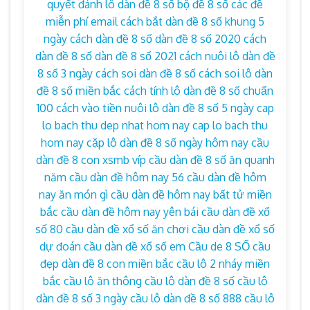
quyết đánh lô dàn đề 8 số
bộ đề 8 số
các đề
miễn phí email
cách bắt dàn đề 8 số khung 5
ngày
cách dàn đề 8 số dàn đề 8 số 2020
cách
dàn đề 8 số dàn đề 8 số 2021
cách nuôi lô dàn đề
8 số 3 ngày
cách soi dàn đề 8 số
cách soi lô dàn
đề 8 số miền bắc
cách tính lô dàn đề 8 số chuẩn
100
cách vào tiền nuôi lô dàn đề 8 số 5 ngày
cap
lo bach thu dep nhat hom nay
cap lo bach thu
hom nay
cặp lô dàn đề 8 số ngày hôm nay
cầu
dàn đề 8 con xsmb víp
cầu dàn đề 8 số ăn quanh
năm
cầu dàn đề hôm nay 56
cầu dàn đề hôm
nay ăn món gì
cầu dàn đề hôm nay bất tử miền
bắc
cầu dàn đề hôm nay yên bái
cầu dàn đề xổ
số 80
cầu dàn đề xổ số ăn chơi
cầu dàn đề xổ số
dự đoán
cầu dàn đề xổ số em
Cầu de 8 SỐ
cầu
đẹp dàn đề 8 con miền bắc
cầu lô 2 nháy miền
bắc
cầu lô ăn thông
cầu lô dàn đề 8 số
cầu lô
dàn đề 8 số 3 ngày
cầu lô dàn đề 8 số 888
cầu lô