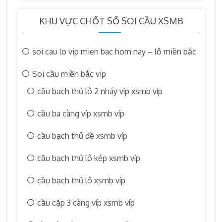
KHU VỰC CHỐT SỐ SOI CẦU XSMB
soi cau lo vip mien bac hom nay – lô miền bắc
Soi cầu miền bắc vip
cầu bạch thủ lô 2 nháy víp xsmb víp
cầu ba càng víp xsmb víp
cầu bạch thủ đề xsmb víp
cầu bạch thủ lô kép xsmb víp
cầu bạch thủ lô xsmb víp
cầu cặp 3 càng víp xsmb víp