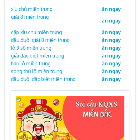
xỉu chủ miền trung
ăn ngay
giải 8 miền trung
ăn ngay
cặp xỉu chủ miền trung
ăn ngay
đầu đuôi giải 8 miền trung
ăn ngay
lô 3 số miền trung
ăn ngay
giải đặc biệt miền trung
ăn ngay
bao lô miền trung
ăn ngay
song thủ lô miền trung
ăn ngay
đầu đuôi đặc biệt miền trung
ăn ngay