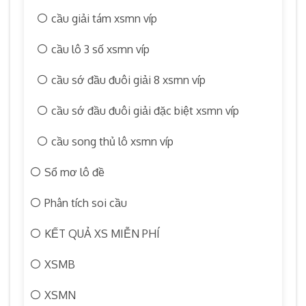
cầu giải tám xsmn víp
cầu lô 3 số xsmn víp
cầu sớ đầu đuôi giải 8 xsmn víp
cầu sớ đầu đuôi giải đặc biệt xsmn víp
cầu song thủ lô xsmn víp
Sổ mơ lô đề
Phân tích soi cầu
KẾT QUẢ XS MIỄN PHÍ
XSMB
XSMN