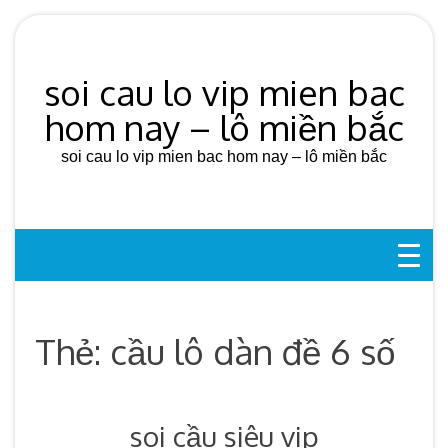
Skip
to
content
soi cau lo vip mien bac
hom nay – lô miền bắc
soi cau lo vip mien bac hom nay – lô miền bắc
Thẻ:
cầu lô dàn đề 6 số
soi cầu siêu vip