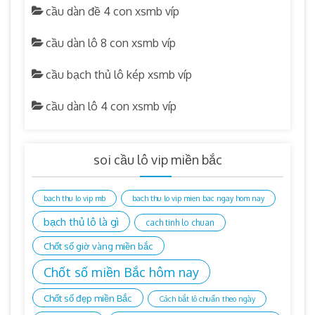
cầu dàn đề 4 con xsmb víp
cầu dàn lô 8 con xsmb víp
cầu bạch thủ lô kép xsmb víp
cầu dàn lô 4 con xsmb víp
soi cầu lô vip miền bắc
bach thu lo vip mb
bach thu lo vip mien bac ngay hom nay
bạch thủ lô là gì
cach tinh lo chuan
Chốt số giờ vàng miền bắc
Chốt số miền Bắc hôm nay
Chốt số đẹp miền Bắc
Cách bắt lô chuẩn theo ngày