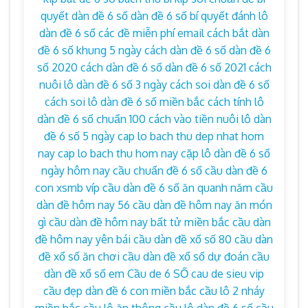
quyết dàn đề 6 số dàn đề 6 số
bí quyết đánh lô
dàn đề 6 số
các đề miễn phí email
cách bắt dàn
đề 6 số khung 5 ngày
cách dàn đề 6 số dàn đề 6
số 2020
cách dàn đề 6 số dàn đề 6 số 2021
cách
nuôi lô dàn đề 6 số 3 ngày
cách soi dàn đề 6 số
cách soi lô dàn đề 6 số miền bắc
cách tính lô
dàn đề 6 số chuẩn 100
cách vào tiền nuôi lô dàn
đề 6 số 5 ngày
cap lo bach thu dep nhat hom
nay
cap lo bach thu hom nay
cặp lô dàn đề 6 số
ngày hôm nay
cầu chuẩn đề 6 số
cầu dàn đề 6
con xsmb víp
cầu dàn đề 6 số ăn quanh năm
cầu
dàn đề hôm nay 56
cầu dàn đề hôm nay ăn món
gì
cầu dàn đề hôm nay bất tử miền bắc
cầu dàn
đề hôm nay yên bái
cầu dàn đề xổ số 80
cầu dàn
đề xổ số ăn chơi
cầu dàn đề xổ số dự đoán
cầu
dàn đề xổ số em
Cầu de 6 SỐ
cau de sieu vip
cầu đẹp dàn đề 6 con miền bắc
cầu lô 2 nháy
miền bắc
cầu lô ăn thông
cầu lô dàn đề 6 số
cầu