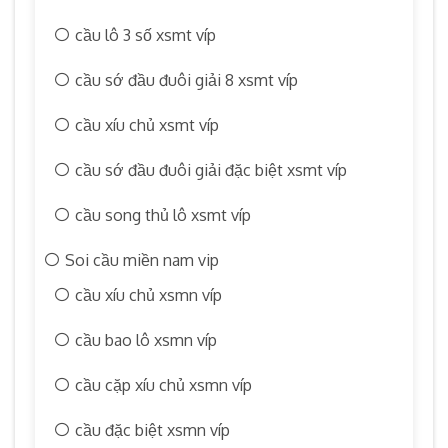
cầu lô 3 số xsmt víp
cầu sớ đầu đuôi giải 8 xsmt víp
cầu xíu chủ xsmt víp
cầu sớ đầu đuôi giải đặc biệt xsmt víp
cầu song thủ lô xsmt víp
Soi cầu miền nam vip
cầu xíu chủ xsmn víp
cầu bao lô xsmn víp
cầu cặp xíu chủ xsmn víp
cầu đặc biệt xsmn víp