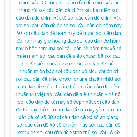
chính xác 100 indo
soi cầu dàn đề chính xác ai
trúng rồi
soi cầu dàn đề chính xác ba miền
soi
cầu dàn đề chính xác lô
soi cầu dàn đề chính xác
org
soi cầu dàn đề êc số
soi cầu dàn đề hôm nay
60
soi cầu dàn đề hôm nay dễ trúng
soi cầu dàn
đề hôm nay giờ hoàng đạo
soi cầu dàn đề hôm
nay o bắc carolina
soi cầu dàn đề hôm nay xổ số
miền nam
soi cầu dàn đề siêu chuẩn 88
soi cầu
dàn đề siêu chuẩn excel
soi cầu dàn đề siêu
chuẩn miền bắc
soi cầu dàn đề siêu chuẩn ơi
soi cầu dàn đề siêu chuẩn online chuẩn nhất
soi
cầu dàn đề siêu chuẩn thủ
soi cầu dàn đề siêu
chuẩn ưu việt
soi cầu dàn đề siêu chuẩn y hà nội
soi cầu dàn đề tối nay số đẹp nhất
soi cầu dàn
đề tối nay thủ
soi cầu dàn đề tối nay yêu
soi cầu
dàn đề xổ số 88
soi cầu dàn đề xổ số an giang
soi cầu dàn đề xổ số ơi hôm nay
soi cầu dàn đề
xsmb es
soi cầu dàn đề xsmb thủ
soi cầu lô đề