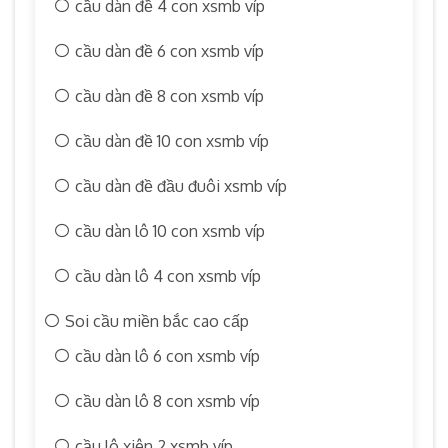
cầu dàn đề 4 con xsmb víp
cầu dàn đề 6 con xsmb víp
cầu dàn đề 8 con xsmb víp
cầu dàn đề 10 con xsmb víp
cầu dàn đề đầu đuôi xsmb víp
cầu dàn lô 10 con xsmb víp
cầu dàn lô 4 con xsmb víp
Soi cầu miền bắc cao cấp
cầu dàn lô 6 con xsmb víp
cầu dàn lô 8 con xsmb víp
cầu lô xiên 2 xsmb víp