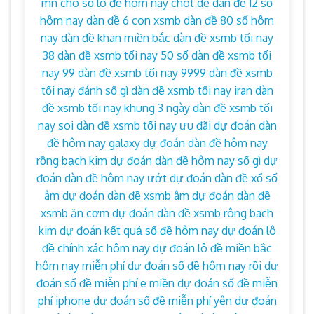
mn
cho số lô đề hôm nay
chot de
dàn đề 12 số
hôm nay
dàn đề 6 con xsmb
dàn đề 80 số hôm
nay
dàn đề khan miền bắc
dàn đề xsmb tối nay
38
dàn đề xsmb tối nay 50 số
dàn đề xsmb tối
nay 99
dàn đề xsmb tối nay 9999
dàn đề xsmb
tối nay đánh số gì
dàn đề xsmb tối nay iran
dàn
đề xsmb tối nay khung 3 ngày
dàn đề xsmb tối
nay soi
dàn đề xsmb tối nay ưu đãi
dự đoán dàn
đề hôm nay galaxy
dự đoán dàn đề hôm nay
rồng bạch kim
dự đoán dàn đề hôm nay số gì
dự
đoán dàn đề hôm nay ướt
dự đoán dàn đề xổ số
âm
dự đoán dàn đề xsmb âm
dự đoán dàn đề
xsmb ăn cơm
dự đoán dàn đề xsmb rông bach
kim
dự đoán kết quả số đề hôm nay
dự đoán lô
đề chính xác hôm nay
dự đoán lô đề miền bắc
hôm nay miễn phí
dự đoán số đề hôm nay rồi
dự
đoán số đề miễn phí e miền
dự đoán số đề miễn
phí iphone
dự đoán số đề miễn phí yên
dự đoán