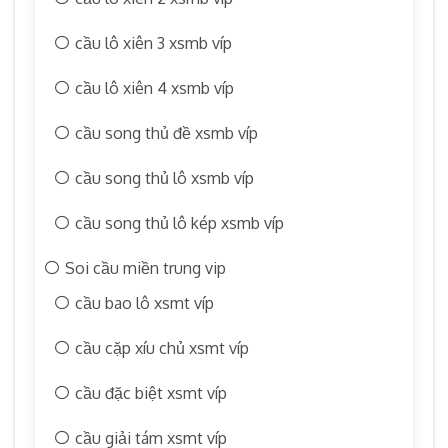
cầu lô xiên 3 xsmb víp
cầu lô xiên 4 xsmb víp
cầu song thủ đề xsmb víp
cầu song thủ lô xsmb víp
cầu song thủ lô kép xsmb víp
Soi cầu miền trung vip
cầu bao lô xsmt víp
cầu cặp xíu chủ xsmt víp
cầu đặc biệt xsmt víp
cầu giải tám xsmt víp