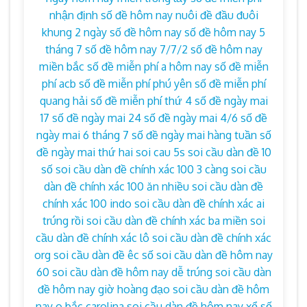
nhận định số đề hôm nay
nuôi đề đầu đuôi
khung 2 ngày
số đề hôm nay
số đề hôm nay 5
tháng 7
số đề hôm nay 7/7/2
số đề hôm nay
miền bắc
số đề miễn phí a hôm nay
số đề miễn
phí acb
số đề miễn phí phú yên
số đề miễn phí
quang hải
số đề miễn phí thứ 4
số đề ngày mai
17
số đề ngày mai 24
số đề ngày mai 4/6
số đề
ngày mai 6 tháng 7
số đề ngày mai hàng tuần
số
đề ngày mai thứ hai
soi cau 5s
soi cầu dàn đề 10
số
soi cầu dàn đề chính xác 100 3 càng
soi cầu
dàn đề chính xác 100 ăn nhiều
soi cầu dàn đề
chính xác 100 indo
soi cầu dàn đề chính xác ai
trúng rồi
soi cầu dàn đề chính xác ba miền
soi
cầu dàn đề chính xác lô
soi cầu dàn đề chính xác
org
soi cầu dàn đề êc số
soi cầu dàn đề hôm nay
60
soi cầu dàn đề hôm nay dễ trúng
soi cầu dàn
đề hôm nay giờ hoàng đạo
soi cầu dàn đề hôm
nay o bắc carolina
soi cầu dàn đề hôm nay xổ số