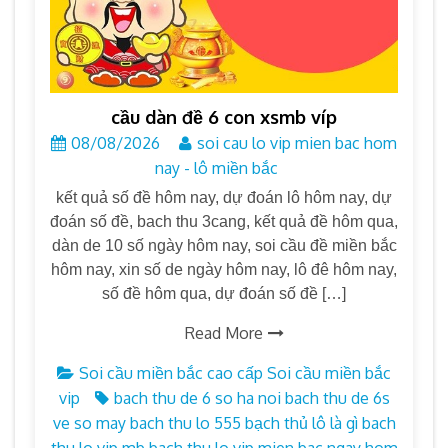
cầu dàn đề 6 con xsmb víp
08/08/2026
soi cau lo vip mien bac hom
nay - lô miền bắc
kết quả số đề hôm nay, dự đoán lô hôm nay, dự
đoán số đề, bach thu 3cang, kết quả đề hôm qua,
dàn de 10 số ngày hôm nay, soi cầu đề miền bắc
hôm nay, xin số de ngày hôm nay, lô đê hôm nay,
số đề hôm qua, dự đoán số đề […]
Read More
Soi cầu miền bắc cao cấp
Soi cầu miền bắc
vip
bach thu de 6 so ha noi
bach thu de 6s
ve so may
bach thu lo 555
bạch thủ lô là gì
bach
thu lo vip mb
bach thu lo vip mien bac ngay hom