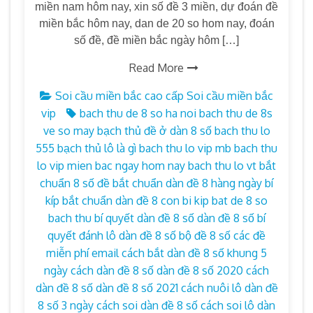
miền nam hôm nay, xin số đề 3 miền, dự đoán đề
miền bắc hôm nay, dan de 20 so hom nay, đoán
số đề, đề miền bắc ngày hôm […]
Read More
Soi cầu miền bắc cao cấp
Soi cầu miền bắc
vip
bach thu de 8 so ha noi
bach thu de 8s
ve so may
bạch thủ đề ở dàn 8 số
bach thu lo
555
bạch thủ lô là gì
bach thu lo vip mb
bach thu
lo vip mien bac ngay hom nay
bach thu lo vt
bắt
chuẩn 8 số đề
bắt chuẩn dàn đề 8 hàng ngày
bí
kíp bắt chuẩn dàn đề 8 con
bi kip bat de 8 so
bach thu
bí quyết dàn đề 8 số dàn đề 8 số
bí
quyết đánh lô dàn đề 8 số
bộ đề 8 số
các đề
miễn phí email
cách bắt dàn đề 8 số khung 5
ngày
cách dàn đề 8 số dàn đề 8 số 2020
cách
dàn đề 8 số dàn đề 8 số 2021
cách nuôi lô dàn đề
8 số 3 ngày
cách soi dàn đề 8 số
cách soi lô dàn