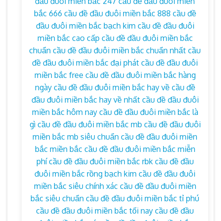
đầu đuôi miền bắc 247
cầu đề đầu đuôi miền
bắc 666
cầu đề đầu đuôi miền bắc 888
cầu đề
đầu đuôi miền bắc bạch kim
cầu đề đầu đuôi
miền bắc cao cấp
cầu đề đầu đuôi miền bắc
chuẩn
cầu đề đầu đuôi miền bắc chuẩn nhất
cầu
đề đầu đuôi miền bắc đại phát
cầu đề đầu đuôi
miền bắc free
cầu đề đầu đuôi miền bắc hàng
ngày
cầu đề đầu đuôi miền bắc hay về
cầu đề
đầu đuôi miền bắc hay về nhất
cầu đề đầu đuôi
miền bắc hôm nay
cầu đề đầu đuôi miền bắc là
gì
cầu đề đầu đuôi miền bắc mb
cầu đề đầu đuôi
miền bắc mb siêu chuẩn
cầu đề đầu đuôi miền
bắc miền bắc
cầu đề đầu đuôi miền bắc miễn
phí
cầu đề đầu đuôi miền bắc rbk
cầu đề đầu
đuôi miền bắc rồng bạch kim
cầu đề đầu đuôi
miền bắc siêu chính xác
cầu đề đầu đuôi miền
bắc siêu chuẩn
cầu đề đầu đuôi miền bắc tỉ phú
cầu đề đầu đuôi miền bắc tối nay
cầu đề đầu