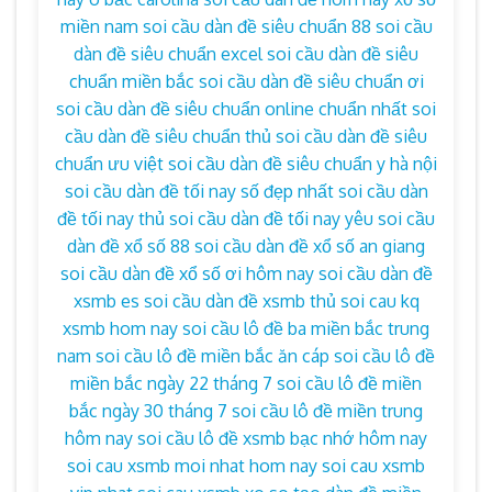
miền nam
soi cầu dàn đề siêu chuẩn 88
soi cầu
dàn đề siêu chuẩn excel
soi cầu dàn đề siêu
chuẩn miền bắc
soi cầu dàn đề siêu chuẩn ơi
soi cầu dàn đề siêu chuẩn online chuẩn nhất
soi
cầu dàn đề siêu chuẩn thủ
soi cầu dàn đề siêu
chuẩn ưu việt
soi cầu dàn đề siêu chuẩn y hà nội
soi cầu dàn đề tối nay số đẹp nhất
soi cầu dàn
đề tối nay thủ
soi cầu dàn đề tối nay yêu
soi cầu
dàn đề xổ số 88
soi cầu dàn đề xổ số an giang
soi cầu dàn đề xổ số ơi hôm nay
soi cầu dàn đề
xsmb es
soi cầu dàn đề xsmb thủ
soi cau kq
xsmb hom nay
soi cầu lô đề ba miền bắc trung
nam
soi cầu lô đề miền bắc ăn cáp
soi cầu lô đề
miền bắc ngày 22 tháng 7
soi cầu lô đề miền
bắc ngày 30 tháng 7
soi cầu lô đề miền trung
hôm nay
soi cầu lô đề xsmb bạc nhớ hôm nay
soi cau xsmb moi nhat hom nay
soi cau xsmb