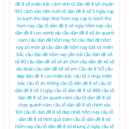
đề 8 số miền bắc
cách tính lô dàn đề 8 số chuẩn
100
cách vào tiền nuôi lô dàn đề 8 số 5 ngày
cap
lo bach thu dep nhat hom nay
cap lo bach thu
hom nay
cặp lô dàn đề 8 số ngày hôm nay
cầu
dàn đề 8 con xsmb víp
cầu dàn đề 8 số ăn quanh
năm
cầu dàn đề hôm nay 56
cầu dàn đề hôm
nay ăn món gì
cầu dàn đề hôm nay bất tử miền
bắc
cầu dàn đề hôm nay yên bái
cầu dàn đề xổ
số 80
cầu dàn đề xổ số ăn chơi
cầu dàn đề xổ số
dự đoán
cầu dàn đề xổ số em
Cầu de 8 SỐ
cầu
đẹp dàn đề 8 con miền bắc
cầu lô 2 nháy miền
bắc
cầu lô ăn thông
cầu lô dàn đề 8 số
cầu lô
dàn đề 8 số 3 ngày
cầu lô dàn đề 8 số 888
cầu lô
dàn đề 8 số ăn quanh năm
cầu lô dàn đề 8 số
chạy quanh năm
cầu lô dàn đề 8 số chính xác
100
cầu lô dàn đề 8 số đẹp nhất hôm nay
cầu lô
dàn đề 8 số hình quả trám
cầu lô dàn đề 8 số
hôm nay
cầu lô dàn đề 8 số khung 2 ngày
cầu lô