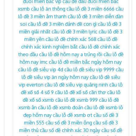
đuôi miền bắc víp
cầu đề đầu đuôi miền bắc
xsmb
cầu lô ăn thông
cầu lô đề 3 miền 6666
cầu
lô đề 3 miền âm thanh
cầu lô đề 3 miền diễn đàn
soi
cầu lô đề 3 miền đánh đề con gì
cầu lô đề 3
miền giải nhất
cầu lô đề 3 miền lyric
cầu lô đề 3
miền yên
cầu lô đề chính xác 568
cầu lô đề
chính xác kinh nghiệm bắt
cầu lô đề chính xác
theo đầu
cầu lô đề hôm nay a trúng rồi
cầu lô đề
hôm nay imc
cầu lô đề miền bắc ngày hôm nay
cầu lô đề siêu vip 4d
cầu lô đề siêu vip 9999
cầu
lô đề siêu vip ăn ngày hôm nay
cầu lô đề siêu
vip everton
cầu lô đề siêu vip quảng ninh
cầu lô
đề xổ số 4 số 9
cầu lô đề xổ số cần thơ
cầu lô
đề xổ số xsmb
cầu lô đề xsmb 999
cầu lô đề
xsmb ân
cầu lô đề xsmb đoán
cầu lô đề xsmb lô
đẹp hôm nay
cầu lô đề xsmb ơt
cầu số đề 3
miền 555
cầu số đề 3 miền ông
cầu số đề 3
miền thủ
cầu số đề chính xác 30 ngày
cầu số đề