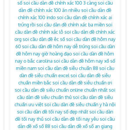
số
soi cầu dàn đề chính xác 100 3 càng
soi cầu
dàn đề chính xác 100 ăn nhiều
soi cầu dàn đề
chính xác 100 indo
soi cầu dàn đề chính xác ai
trúng rồi
soi cầu dàn đề chính xác ba miền
soi
cầu dàn đề chính xác lô
soi cầu dàn đề chính xác
org
soi cầu dàn đề êc số
soi cầu dàn đề hôm nay
60
soi cầu dàn đề hôm nay dễ trúng
soi cầu dàn
đề hôm nay giờ hoàng đạo
soi cầu dàn đề hôm
nay o bắc carolina
soi cầu dàn đề hôm nay xổ số
miền nam
soi cầu dàn đề siêu chuẩn 88
soi cầu
dàn đề siêu chuẩn excel
soi cầu dàn đề siêu
chuẩn miền bắc
soi cầu dàn đề siêu chuẩn ơi
soi cầu dàn đề siêu chuẩn online chuẩn nhất
soi
cầu dàn đề siêu chuẩn thủ
soi cầu dàn đề siêu
chuẩn ưu việt
soi cầu dàn đề siêu chuẩn y hà nội
soi cầu dàn đề tối nay số đẹp nhất
soi cầu dàn
đề tối nay thủ
soi cầu dàn đề tối nay yêu
soi cầu
dàn đề xổ số 88
soi cầu dàn đề xổ số an giang