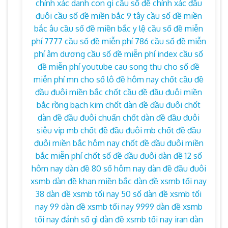
chính xác danh con gi
cầu số đề chính xác đầu
đuôi
cầu số đề miền bắc 9 tây
cầu số đề miền
bắc âu
cầu số đề miền bắc y lệ
cầu số đề miễn
phí 7777
cầu số đề miễn phí 786
cầu số đề miễn
phí âm dương
cầu số đề miễn phí index
cầu số
đề miễn phí youtube
cau song thu
cho số đề
miễn phí mn
cho số lô đề hôm nay
chốt cầu đề
đầu đuôi miền bắc
chốt cầu đề đầu đuôi miền
bắc rồng bạch kim
chốt dàn đề đầu đuôi
chốt
dàn đề đầu đuôi chuẩn
chốt dàn đề đầu đuôi
siêu vip mb
chốt đề đầu đuôi mb
chốt đề đầu
đuôi miền bắc hôm nay
chốt đề đầu đuôi miền
bắc miễn phí
chốt số đề đầu đuôi
dàn đề 12 số
hôm nay
dàn đề 80 số hôm nay
dàn đề đầu đuôi
xsmb
dàn đề khan miền bắc
dàn đề xsmb tối nay
38
dàn đề xsmb tối nay 50 số
dàn đề xsmb tối
nay 99
dàn đề xsmb tối nay 9999
dàn đề xsmb
tối nay đánh số gì
dàn đề xsmb tối nay iran
dàn