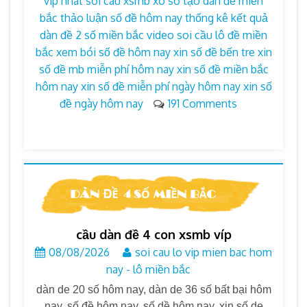
vip nhat
soi cau xsmb xo so
tạo dàn đề miền
bắc
thảo luận số đề hôm nay
thống kê kết quả
dàn đề 2 số miền bắc
video soi cầu lô đề miền
bắc
xem bói số đề hôm nay
xin số đề bến tre
xin
số đề mb miễn phí hôm nay
xin số đề miền bắc
hôm nay
xin số đề miễn phí ngày hôm nay
xin số
đề ngày hôm nay
191 Comments
cầu dàn đề 4 con xsmb víp
08/08/2026
soi cau lo vip mien bac hom
nay - lô miền bắc
dàn de 20 số hôm nay, dàn de 36 số bất bại hôm
nay, số đề hôm nay, số dề hôm nay, xin số de