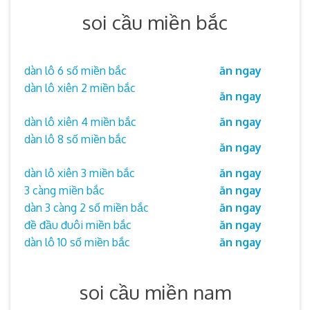
soi cầu miền bắc
dàn lô 6 số miền bắc
ăn ngay
dàn lô xiên 2 miền bắc
ăn ngay
dàn lô xiên 4 miền bắc
ăn ngay
dàn lô 8 số miền bắc
ăn ngay
dàn lô xiên 3 miền bắc
ăn ngay
3 càng miền bắc
ăn ngay
dàn 3 càng 2 số miền bắc
ăn ngay
đề đầu đuôi miền bắc
ăn ngay
dàn lô 10 số miền bắc
ăn ngay
soi cầu miền nam