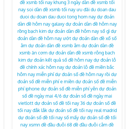
đề xsmb tối nay khung 3 ngày
dàn đề xsmb tối
nay soi
dàn đề xsmb tối nay ưu đãi
du doan dau
duoi
du doan dau duoi tong hom nay
dự đoán
dàn đề hôm nay galaxy
dự đoán dàn đề hôm nay
rồng bạch kim
dự đoán dàn đề hôm nay số gì
dự
đoán dàn đề hôm nay ướt
dự đoán dàn đề xổ số
âm
dự đoán dàn đề xsmb âm
dự đoán dàn đề
xsmb ăn cơm
dự đoán dàn đề xsmb rông bach
kim
dự đoán kết quả số đề hôm nay
dự đoán lô
đề chính xác hôm nay
dự đoán lô đề miền bắc
hôm nay miễn phí
dự đoán số đề hôm nay rồi
dự
đoán số đề miễn phí e miền
dự đoán số đề miễn
phí iphone
dự đoán số đề miễn phí yên
dự đoán
số đề ngày mai 4/6
dự đoán số đề ngày mai
vietlott
dự đoán số đề tối nay 36
dự đoán số đề
tối nay đắk lắk
dự đoán số đề tối nay real madrid
dự đoán số đề tối nay số mấy
dự đoán số đề tối
nay xsmn
đề đầu đuôi 68
đề đầu đuôi câm
đề