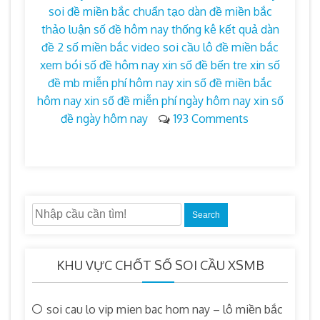
soi đề miền bắc chuẩn
tạo dàn đề miền bắc
thảo luận số đề hôm nay
thống kê kết quả dàn
đề 2 số miền bắc
video soi cầu lô đề miền bắc
xem bói số đề hôm nay
xin số đề bến tre
xin số
đề mb miễn phí hôm nay
xin số đề miền bắc
hôm nay
xin số đề miễn phí ngày hôm nay
xin số
đề ngày hôm nay
193 Comments
Search
KHU VỰC CHỐT SỐ SOI CẦU XSMB
soi cau lo vip mien bac hom nay – lô miền bắc