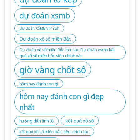
dự đoán xsmb
Dự đoán XSMB VIP 26h
Dự đoán xổ số miền Bắc
Dự đoán xổ số miền Bắc thứ sáu Dự đoán xsmb kết
quả xổ số miền bắc siêu chính xác
giờ vàng chốt số
hôm nay đánh con gì
hôm nay đánh con gì đẹp
nhất
kết quả xổ số
hướng dẫn tính lô
kết quả xổ số miền bắc siêu chính xác