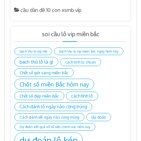
cầu dàn đề 10 con xsmb víp
soi cầu lô vip miền bắc
bach thu lo vip mb
bach thu lo vip mien bac ngay hom nay
bạch thủ lô là gì
cach tinh lo chuan
Chốt số giờ vàng miền bắc
Chốt số miền Bắc hôm nay
Chốt số đẹp miền Bắc
cách tính lô
Cách đánh lô ngày nào cũng trúng
dự đoán
Cách đánh đề ngày nào cũng trúng
Dự đoán kết quả xổ số siêu chính xác hôm nay
dự đoán lô kép