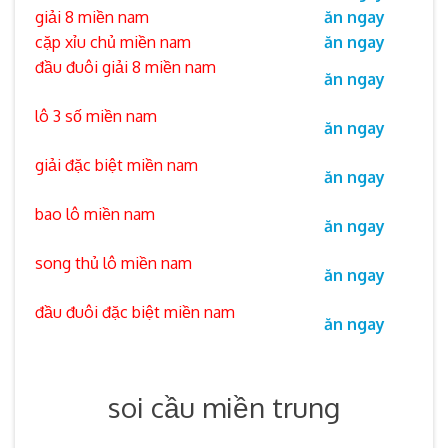
giải 8 miền nam
ăn ngay
cặp xỉu chủ miền nam
ăn ngay
đầu đuôi giải 8 miền nam
ăn ngay
lô 3 số miền nam
ăn ngay
giải đặc biệt miền nam
ăn ngay
bao lô miền nam
ăn ngay
song thủ lô miền nam
ăn ngay
đầu đuôi đặc biệt miền nam
ăn ngay
soi cầu miền trung