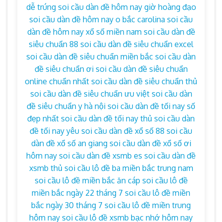
dễ trúng
soi cầu dàn đề hôm nay giờ hoàng đạo
soi cầu dàn đề hôm nay o bắc carolina
soi cầu
dàn đề hôm nay xổ số miền nam
soi cầu dàn đề
siêu chuẩn 88
soi cầu dàn đề siêu chuẩn excel
soi cầu dàn đề siêu chuẩn miền bắc
soi cầu dàn
đề siêu chuẩn ơi
soi cầu dàn đề siêu chuẩn
online chuẩn nhất
soi cầu dàn đề siêu chuẩn thủ
soi cầu dàn đề siêu chuẩn ưu việt
soi cầu dàn
đề siêu chuẩn y hà nội
soi cầu dàn đề tối nay số
đẹp nhất
soi cầu dàn đề tối nay thủ
soi cầu dàn
đề tối nay yêu
soi cầu dàn đề xổ số 88
soi cầu
dàn đề xổ số an giang
soi cầu dàn đề xổ số ơi
hôm nay
soi cầu dàn đề xsmb es
soi cầu dàn đề
xsmb thủ
soi cầu lô đề ba miền bắc trung nam
soi cầu lô đề miền bắc ăn cáp
soi cầu lô đề
miền bắc ngày 22 tháng 7
soi cầu lô đề miền
bắc ngày 30 tháng 7
soi cầu lô đề miền trung
hôm nay
soi cầu lô đề xsmb bạc nhớ hôm nay