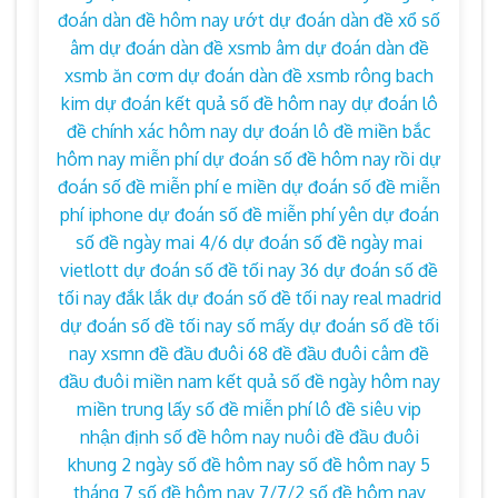
đoán dàn đề hôm nay ướt
dự đoán dàn đề xổ số
âm
dự đoán dàn đề xsmb âm
dự đoán dàn đề
xsmb ăn cơm
dự đoán dàn đề xsmb rông bach
kim
dự đoán kết quả số đề hôm nay
dự đoán lô
đề chính xác hôm nay
dự đoán lô đề miền bắc
hôm nay miễn phí
dự đoán số đề hôm nay rồi
dự
đoán số đề miễn phí e miền
dự đoán số đề miễn
phí iphone
dự đoán số đề miễn phí yên
dự đoán
số đề ngày mai 4/6
dự đoán số đề ngày mai
vietlott
dự đoán số đề tối nay 36
dự đoán số đề
tối nay đắk lắk
dự đoán số đề tối nay real madrid
dự đoán số đề tối nay số mấy
dự đoán số đề tối
nay xsmn
đề đầu đuôi 68
đề đầu đuôi câm
đề
đầu đuôi miền nam
kết quả số đề ngày hôm nay
miền trung
lấy số đề miễn phí
lô đề siêu vip
nhận định số đề hôm nay
nuôi đề đầu đuôi
khung 2 ngày
số đề hôm nay
số đề hôm nay 5
tháng 7
số đề hôm nay 7/7/2
số đề hôm nay