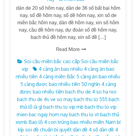
dàn de 20 số hôm nay, dàn de 36 số bất bại hôm
nay, số đề hôm nay, số dề hôm nay, xin số de
miền bắc hôm nay, dàn đề hôm nay, xin số hôm
nay, cầu đề hôm nay, dự đoán số đề hôm nay,
bạch thủ đề hôm nay, xin số đề […]
Read More
Soi cầu miền bắc cao cấp
Soi cầu miền bắc
vip
4 càng ăn bao nhiêu
4 càng ăn bao
nhiêu tiền
4 càng miền Bắc
5 càng ăn bao nhiêu
5 càng được bao nhiêu tiền
50 nghìn 4 càng
được bao nhiêu tiền
bach thu de 4 so ha noi
bach thu de 4s ve so may
bach thu lo 555
bạch
thủ lô là gì
bach thu lo vip mb
bach thu lo vip
mien bac ngay hom nay
bach thu lo vt
bạch thủ
xsmb
Bao lô 4 con trúng bao nhiêu miền Nam
bí
kíp soi đề chuẩn
bí quyết dàn đề 4 số dàn đề 4