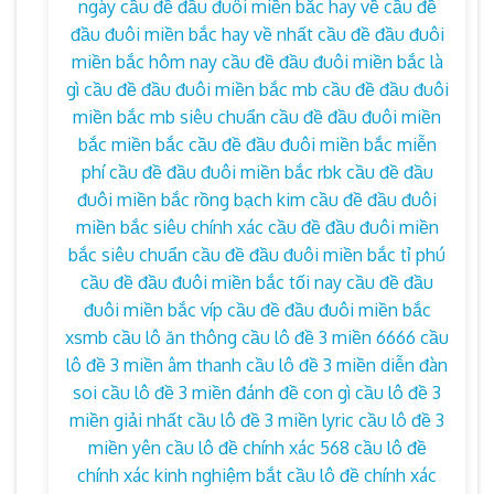
ngày
cầu đề đầu đuôi miền bắc hay về
cầu đề
đầu đuôi miền bắc hay về nhất
cầu đề đầu đuôi
miền bắc hôm nay
cầu đề đầu đuôi miền bắc là
gì
cầu đề đầu đuôi miền bắc mb
cầu đề đầu đuôi
miền bắc mb siêu chuẩn
cầu đề đầu đuôi miền
bắc miền bắc
cầu đề đầu đuôi miền bắc miễn
phí
cầu đề đầu đuôi miền bắc rbk
cầu đề đầu
đuôi miền bắc rồng bạch kim
cầu đề đầu đuôi
miền bắc siêu chính xác
cầu đề đầu đuôi miền
bắc siêu chuẩn
cầu đề đầu đuôi miền bắc tỉ phú
cầu đề đầu đuôi miền bắc tối nay
cầu đề đầu
đuôi miền bắc víp
cầu đề đầu đuôi miền bắc
xsmb
cầu lô ăn thông
cầu lô đề 3 miền 6666
cầu
lô đề 3 miền âm thanh
cầu lô đề 3 miền diễn đàn
soi
cầu lô đề 3 miền đánh đề con gì
cầu lô đề 3
miền giải nhất
cầu lô đề 3 miền lyric
cầu lô đề 3
miền yên
cầu lô đề chính xác 568
cầu lô đề
chính xác kinh nghiệm bắt
cầu lô đề chính xác