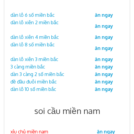
dàn lô 6 số miền bắc
ăn ngay
dàn lô xiên 2 miền bắc
ăn ngay
dàn lô xiên 4 miền bắc
ăn ngay
dàn lô 8 số miền bắc
ăn ngay
dàn lô xiên 3 miền bắc
ăn ngay
3 càng miền bắc
ăn ngay
dàn 3 càng 2 số miền bắc
ăn ngay
đề đầu đuôi miền bắc
ăn ngay
dàn lô 10 số miền bắc
ăn ngay
soi cầu miền nam
xỉu chủ miền nam
ăn ngay