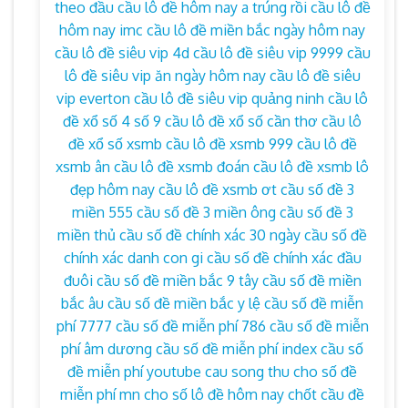
theo đầu
cầu lô đề hôm nay a trúng rồi
cầu lô đề
hôm nay imc
cầu lô đề miền bắc ngày hôm nay
cầu lô đề siêu vip 4d
cầu lô đề siêu vip 9999
cầu
lô đề siêu vip ăn ngày hôm nay
cầu lô đề siêu
vip everton
cầu lô đề siêu vip quảng ninh
cầu lô
đề xổ số 4 số 9
cầu lô đề xổ số cần thơ
cầu lô
đề xổ số xsmb
cầu lô đề xsmb 999
cầu lô đề
xsmb ân
cầu lô đề xsmb đoán
cầu lô đề xsmb lô
đẹp hôm nay
cầu lô đề xsmb ơt
cầu số đề 3
miền 555
cầu số đề 3 miền ông
cầu số đề 3
miền thủ
cầu số đề chính xác 30 ngày
cầu số đề
chính xác danh con gi
cầu số đề chính xác đầu
đuôi
cầu số đề miền bắc 9 tây
cầu số đề miền
bắc âu
cầu số đề miền bắc y lệ
cầu số đề miễn
phí 7777
cầu số đề miễn phí 786
cầu số đề miễn
phí âm dương
cầu số đề miễn phí index
cầu số
đề miễn phí youtube
cau song thu
cho số đề
miễn phí mn
cho số lô đề hôm nay
chốt cầu đề