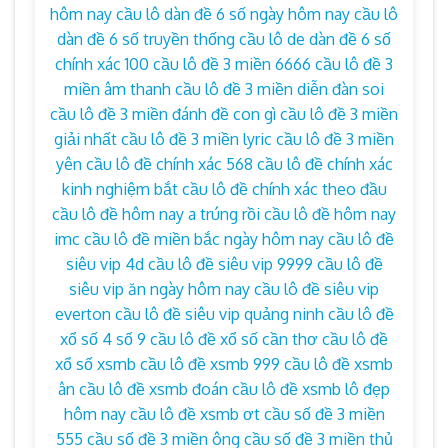
hôm nay
cầu lô dàn đề 6 số ngày hôm nay
cầu lô
dàn đề 6 số truyền thống
cầu lô de dàn đề 6 số
chính xác 100
cầu lô đề 3 miền 6666
cầu lô đề 3
miền âm thanh
cầu lô đề 3 miền diễn đàn soi
cầu lô đề 3 miền đánh đề con gì
cầu lô đề 3 miền
giải nhất
cầu lô đề 3 miền lyric
cầu lô đề 3 miền
yên
cầu lô đề chính xác 568
cầu lô đề chính xác
kinh nghiệm bắt
cầu lô đề chính xác theo đầu
cầu lô đề hôm nay a trúng rồi
cầu lô đề hôm nay
imc
cầu lô đề miền bắc ngày hôm nay
cầu lô đề
siêu vip 4d
cầu lô đề siêu vip 9999
cầu lô đề
siêu vip ăn ngày hôm nay
cầu lô đề siêu vip
everton
cầu lô đề siêu vip quảng ninh
cầu lô đề
xổ số 4 số 9
cầu lô đề xổ số cần thơ
cầu lô đề
xổ số xsmb
cầu lô đề xsmb 999
cầu lô đề xsmb
ân
cầu lô đề xsmb đoán
cầu lô đề xsmb lô đẹp
hôm nay
cầu lô đề xsmb ơt
cầu số đề 3 miền
555
cầu số đề 3 miền ông
cầu số đề 3 miền thủ