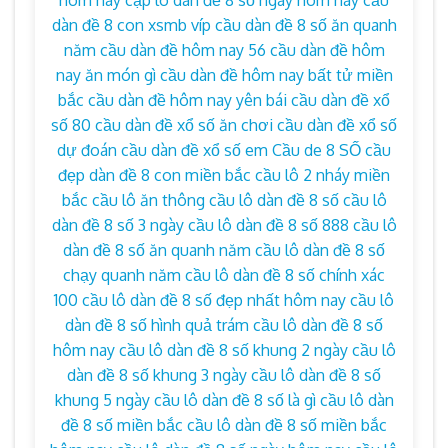
dàn đề 8 con xsmb víp
cầu dàn đề 8 số ăn quanh
năm
cầu dàn đề hôm nay 56
cầu dàn đề hôm
nay ăn món gì
cầu dàn đề hôm nay bất tử miền
bắc
cầu dàn đề hôm nay yên bái
cầu dàn đề xổ
số 80
cầu dàn đề xổ số ăn chơi
cầu dàn đề xổ số
dự đoán
cầu dàn đề xổ số em
Cầu de 8 SỐ
cầu
đẹp dàn đề 8 con miền bắc
cầu lô 2 nháy miền
bắc
cầu lô ăn thông
cầu lô dàn đề 8 số
cầu lô
dàn đề 8 số 3 ngày
cầu lô dàn đề 8 số 888
cầu lô
dàn đề 8 số ăn quanh năm
cầu lô dàn đề 8 số
chạy quanh năm
cầu lô dàn đề 8 số chính xác
100
cầu lô dàn đề 8 số đẹp nhất hôm nay
cầu lô
dàn đề 8 số hình quả trám
cầu lô dàn đề 8 số
hôm nay
cầu lô dàn đề 8 số khung 2 ngày
cầu lô
dàn đề 8 số khung 3 ngày
cầu lô dàn đề 8 số
khung 5 ngày
cầu lô dàn đề 8 số là gì
cầu lô dàn
đề 8 số miền bắc
cầu lô dàn đề 8 số miền bắc