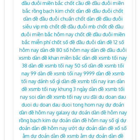
đầu đuôi miền bắc
chốt cầu đề đầu đuôi miền
bắc rồng bạch kim
chốt dàn đề đầu đuôi
chốt
dàn đề đầu đuôi chuẩn
chốt dàn đề đầu đuôi
siêu vip mb
chốt đề đầu đuôi mb
chốt đề đầu
đuôi miền bắc hôm nay
chốt đề đầu đuôi miền
bắc miễn phí
chốt số đề đầu đuôi
dàn đề 12 số
hôm nay
dàn đề 80 số hôm nay
dàn đề đầu đuôi
xsmb
dàn đề khan miền bắc
dàn đề xsmb tối nay
38
dàn đề xsmb tối nay 50 số
dàn đề xsmb tối
nay 99
dàn đề xsmb tối nay 9999
dàn đề xsmb
tối nay đánh số gì
dàn đề xsmb tối nay iran
dàn
đề xsmb tối nay khung 3 ngày
dàn đề xsmb tối
nay soi
dàn đề xsmb tối nay ưu đãi
du doan dau
duoi
du doan dau duoi tong hom nay
dự đoán
dàn đề hôm nay galaxy
dự đoán dàn đề hôm nay
rồng bạch kim
dự đoán dàn đề hôm nay số gì
dự
đoán dàn đề hôm nay ướt
dự đoán dàn đề xổ số
âm
dự đoán dàn đề xsmb âm
dự đoán dàn đề