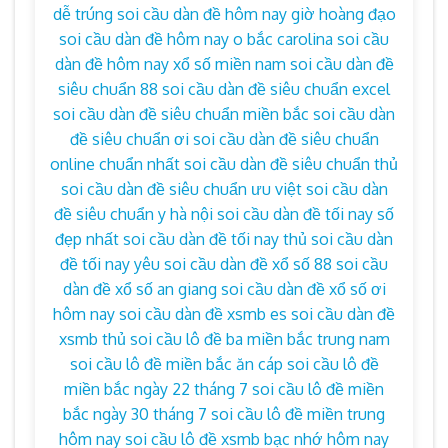
dễ trúng
soi cầu dàn đề hôm nay giờ hoàng đạo
soi cầu dàn đề hôm nay o bắc carolina
soi cầu
dàn đề hôm nay xổ số miền nam
soi cầu dàn đề
siêu chuẩn 88
soi cầu dàn đề siêu chuẩn excel
soi cầu dàn đề siêu chuẩn miền bắc
soi cầu dàn
đề siêu chuẩn ơi
soi cầu dàn đề siêu chuẩn
online chuẩn nhất
soi cầu dàn đề siêu chuẩn thủ
soi cầu dàn đề siêu chuẩn ưu việt
soi cầu dàn
đề siêu chuẩn y hà nội
soi cầu dàn đề tối nay số
đẹp nhất
soi cầu dàn đề tối nay thủ
soi cầu dàn
đề tối nay yêu
soi cầu dàn đề xổ số 88
soi cầu
dàn đề xổ số an giang
soi cầu dàn đề xổ số ơi
hôm nay
soi cầu dàn đề xsmb es
soi cầu dàn đề
xsmb thủ
soi cầu lô đề ba miền bắc trung nam
soi cầu lô đề miền bắc ăn cáp
soi cầu lô đề
miền bắc ngày 22 tháng 7
soi cầu lô đề miền
bắc ngày 30 tháng 7
soi cầu lô đề miền trung
hôm nay
soi cầu lô đề xsmb bạc nhớ hôm nay