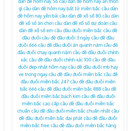
dàn đề hôm nay 56
cầu dàn đề hôm nay ăn món
gì
cầu dàn đề hôm nay bất tử miền bắc
cầu dàn
đề hôm nay yên bái
cầu dàn đề xổ số 80
cầu dàn
đề xổ số ăn chơi
cầu dàn đề xổ số dự đoán
cầu
dàn đề xổ số em
cầu đầu đuôi miền bắc
cầu đề
đầu đuôi
cầu đề đầu đuôi 3 ngày
cầu đề đầu
đuôi 666
cầu đề đầu đuôi ăn quanh năm
cầu đề
đầu đuôi chạy quanh năm
cầu đề đầu đuôi chính
xác
cầu đề đầu đuôi chính xác 100
cầu đề đầu
đuôi đẹp nhất hôm nay
cầu đề đầu đuôi mb hay
ve trong ngay
cầu đề đầu đuôi miền bắc
cầu đề
đầu đuôi miền bắc 247
cầu đề đầu đuôi miền
bắc 666
cầu đề đầu đuôi miền bắc 888
cầu đề
đầu đuôi miền bắc bạch kim
cầu đề đầu đuôi
miền bắc cao cấp
cầu đề đầu đuôi miền bắc
chuẩn
cầu đề đầu đuôi miền bắc chuẩn nhất
cầu
đề đầu đuôi miền bắc đại phát
cầu đề đầu đuôi
miền bắc free
cầu đề đầu đuôi miền bắc hàng