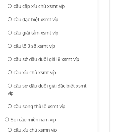
cầu cặp xíu chủ xsmt víp
cầu đặc biệt xsmt víp
cầu giải tám xsmt víp
cầu lô 3 số xsmt víp
cầu sớ đầu đuôi giải 8 xsmt víp
cầu xíu chủ xsmt víp
cầu sớ đầu đuôi giải đặc biệt xsmt
víp
cầu song thủ lô xsmt víp
Soi cầu miền nam vip
cầu xíu chủ xsmn víp