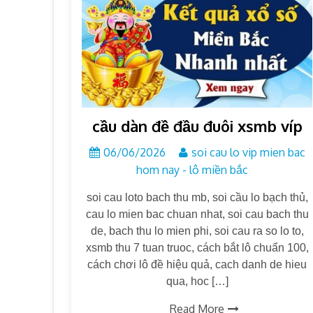
cầu dàn đề đầu đuôi xsmb víp
06/06/2026
soi cau lo vip mien bac
hom nay - lô miền bắc
soi cau loto bach thu mb, soi cầu lo bạch thủ,
cau lo mien bac chuan nhat, soi cau bach thu
de, bach thu lo mien phi, soi cau ra so lo to,
xsmb thu 7 tuan truoc, cách bắt lô chuẩn 100,
cách chơi lô đề hiệu quả, cach danh de hieu
qua, hoc […]
Read More