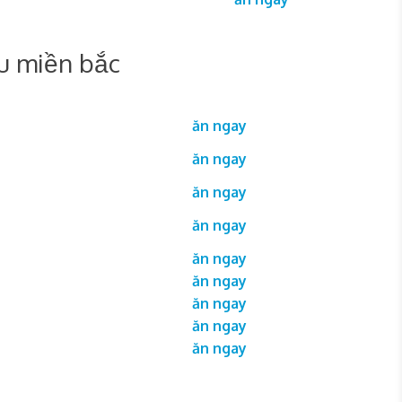
ầu miền bắc
ăn ngay
ăn ngay
ăn ngay
ăn ngay
ăn ngay
ăn ngay
ăn ngay
ăn ngay
ăn ngay