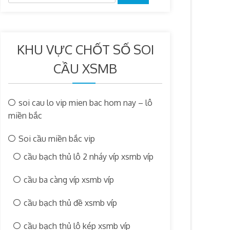
KHU VỰC CHỐT SỐ SOI
CẦU XSMB
soi cau lo vip mien bac hom nay – lô
miền bắc
Soi cầu miền bắc vip
cầu bạch thủ lô 2 nháy víp xsmb víp
cầu ba càng víp xsmb víp
cầu bạch thủ đề xsmb víp
cầu bạch thủ lô kép xsmb víp