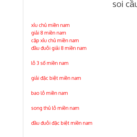
soi c
xỉu chủ miền nam
giải 8 miền nam
cặp xỉu chủ miền nam
đầu đuôi giải 8 miền nam
lô 3 số miền nam
giải đặc biệt miền nam
bao lô miền nam
song thủ lô miền nam
đầu đuôi đặc biệt miền nam