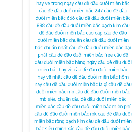
hay ve trong ngay
cầu đề đầu đuôi miền bắc
cầu đề đầu đuôi miền bắc 247
cầu đề đầu
đuôi miền bắc 666
cầu đề đầu đuôi miền bắc
888
cầu đề đầu đuôi miền bắc bạch kim
cầu
đề đầu đuôi miền bắc cao cấp
cầu đề đầu
đuôi miền bắc chuẩn
cầu đề đầu đuôi miền
bắc chuẩn nhất
cầu đề đầu đuôi miền bắc đại
phát
cầu đề đầu đuôi miền bắc free
cầu đề
đầu đuôi miền bắc hàng ngày
cầu đề đầu đuôi
miền bắc hay về
cầu đề đầu đuôi miền bắc
hay về nhất
cầu đề đầu đuôi miền bắc hôm
nay
cầu đề đầu đuôi miền bắc là gì
cầu đề đầu
đuôi miền bắc mb
cầu đề đầu đuôi miền bắc
mb siêu chuẩn
cầu đề đầu đuôi miền bắc
miền bắc
cầu đề đầu đuôi miền bắc miễn phí
cầu đề đầu đuôi miền bắc rbk
cầu đề đầu đuôi
miền bắc rồng bạch kim
cầu đề đầu đuôi miền
bắc siêu chính xác
cầu đề đầu đuôi miền bắc