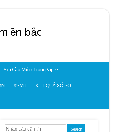
 miền bắc
Soi Cầu Miền Trung Vip
MN
XSMT
KẾT QUẢ XỔ SỐ
Search