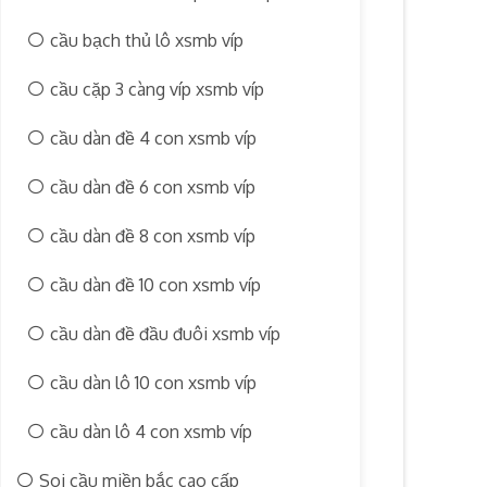
cầu bạch thủ lô xsmb víp
cầu cặp 3 càng víp xsmb víp
cầu dàn đề 4 con xsmb víp
cầu dàn đề 6 con xsmb víp
cầu dàn đề 8 con xsmb víp
cầu dàn đề 10 con xsmb víp
cầu dàn đề đầu đuôi xsmb víp
cầu dàn lô 10 con xsmb víp
cầu dàn lô 4 con xsmb víp
Soi cầu miền bắc cao cấp