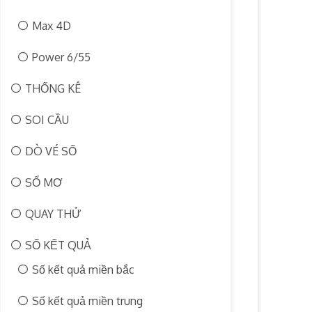
Max 4D
Power 6/55
THỐNG KÊ
SOI CẦU
DÒ VÉ SỐ
SỔ MƠ
QUAY THỬ
SỐ KẾT QUẢ
Số kết quả miền bắc
Số kết quả miền trung