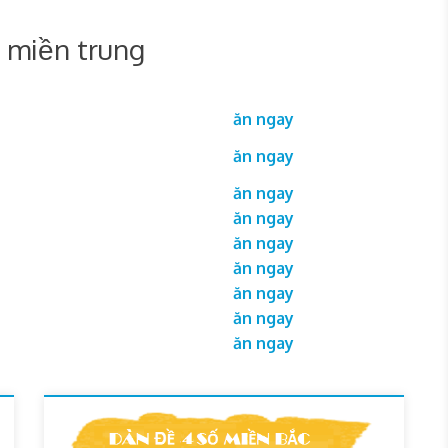
u miền trung
ăn ngay
ăn ngay
ăn ngay
ăn ngay
ăn ngay
ăn ngay
ăn ngay
ăn ngay
ăn ngay