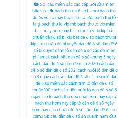
Soi cầu miền bắc cao cấp
Soi cầu miền
bắc vip
bach thu de 6 so ha noi
bach thu
de 6s ve so may
bach thu lo 555
bạch thủ lô
là gì
bach thu lo vip mb
bach thu lo vip mien
bac ngay hom nay
bach thu lo vt
bí kíp bắt
chuẩn dàn 6 số
bi kip bat de 6 so bach thu
bí
kíp soi chuẩn đề
bí quyết dàn đề 6 số dàn đề 6
số
bí quyết đánh lô dàn đề 6 số
các đề miễn
phí email
cách bắt dàn đề 6 số khung 5 ngày
cách dàn đề 6 số dàn đề 6 số 2020
cách dàn
đề 6 số dàn đề 6 số 2021
cách nuôi lô dàn đề 6
số 3 ngày
cách soi dàn đề 6 số
cách soi lô dàn
đề 6 số miền bắc
cách tính lô dàn đề 6 số
chuẩn 100
cách vào tiền nuôi lô dàn đề 6 số 5
ngày
cap lo bach thu dep nhat hom nay
cap lo
bach thu hom nay
cặp lô dàn đề 6 số ngày
hôm nay
cầu chuẩn đề 6 số
cầu dàn đề 6 con
xsmb víp
cầu dàn đề 6 số ăn quanh năm
cầu