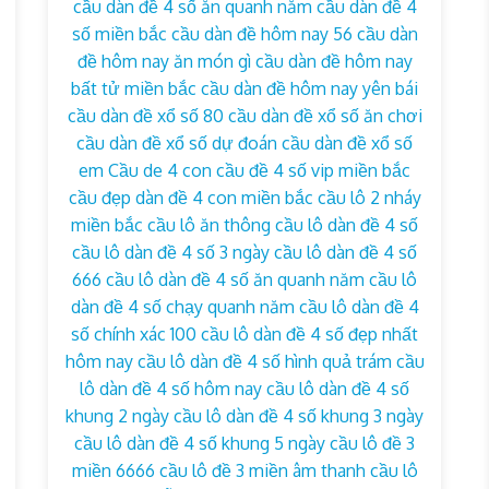
cầu dàn đề 4 số ăn quanh năm
cầu dàn đề 4
số miền bắc
cầu dàn đề hôm nay 56
cầu dàn
đề hôm nay ăn món gì
cầu dàn đề hôm nay
bất tử miền bắc
cầu dàn đề hôm nay yên bái
cầu dàn đề xổ số 80
cầu dàn đề xổ số ăn chơi
cầu dàn đề xổ số dự đoán
cầu dàn đề xổ số
em
Cầu de 4 con
cầu đề 4 số vip miền bắc
cầu đẹp dàn đề 4 con miền bắc
cầu lô 2 nháy
miền bắc
cầu lô ăn thông
cầu lô dàn đề 4 số
cầu lô dàn đề 4 số 3 ngày
cầu lô dàn đề 4 số
666
cầu lô dàn đề 4 số ăn quanh năm
cầu lô
dàn đề 4 số chạy quanh năm
cầu lô dàn đề 4
số chính xác 100
cầu lô dàn đề 4 số đẹp nhất
hôm nay
cầu lô dàn đề 4 số hình quả trám
cầu
lô dàn đề 4 số hôm nay
cầu lô dàn đề 4 số
khung 2 ngày
cầu lô dàn đề 4 số khung 3 ngày
cầu lô dàn đề 4 số khung 5 ngày
cầu lô đề 3
miền 6666
cầu lô đề 3 miền âm thanh
cầu lô