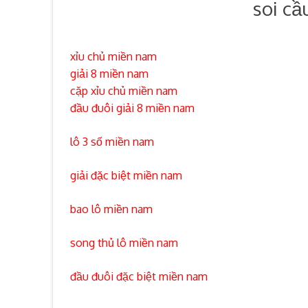
soi c
xỉu chủ miền nam
giải 8 miền nam
cặp xỉu chủ miền nam
đầu đuôi giải 8 miền nam
lô 3 số miền nam
giải đặc biệt miền nam
bao lô miền nam
song thủ lô miền nam
đầu đuôi đặc biệt miền nam