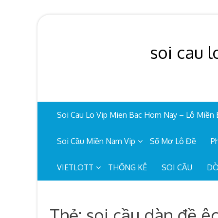
Skip
to
content
soi cau 
Soi Cau Lo Vip Mien Bac Hom Nay – Lô Miền
Soi Cầu Miền Nam Vip
Sổ Mơ Lô Đề
P
VIETLOTT
THỐNG KÊ
SOI CẦU
DÒ
Thẻ:
soi cầu dàn đề êc