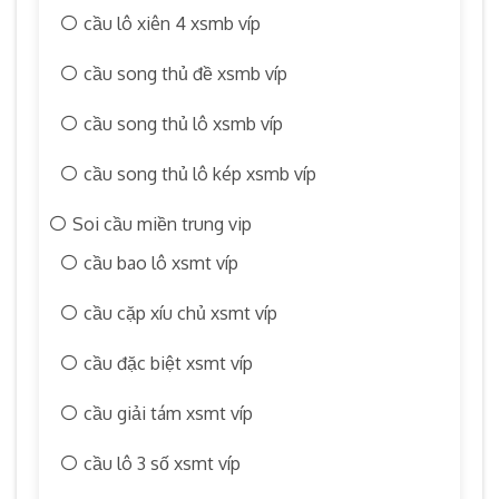
cầu lô xiên 4 xsmb víp
cầu song thủ đề xsmb víp
cầu song thủ lô xsmb víp
cầu song thủ lô kép xsmb víp
Soi cầu miền trung vip
cầu bao lô xsmt víp
cầu cặp xíu chủ xsmt víp
cầu đặc biệt xsmt víp
cầu giải tám xsmt víp
cầu lô 3 số xsmt víp