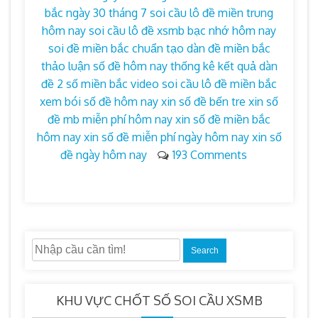
bắc ngày 30 tháng 7
soi cầu lô đề miền trung
hôm nay
soi cầu lô đề xsmb bạc nhớ hôm nay
soi đề miền bắc chuẩn
tạo dàn đề miền bắc
thảo luận số đề hôm nay
thống kê kết quả dàn
đề 2 số miền bắc
video soi cầu lô đề miền bắc
xem bói số đề hôm nay
xin số đề bến tre
xin số
đề mb miễn phí hôm nay
xin số đề miền bắc
hôm nay
xin số đề miễn phí ngày hôm nay
xin số
đề ngày hôm nay
193 Comments
Search
KHU VỰC CHỐT SỐ SOI CẦU XSMB