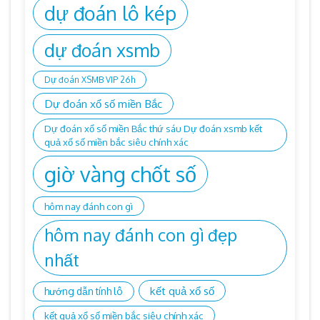
dự đoán lô kép
dự đoán xsmb
Dự đoán XSMB VIP 26h
Dự đoán xổ số miền Bắc
Dự đoán xổ số miền Bắc thứ sáu Dự đoán xsmb kết
quả xổ số miền bắc siêu chính xác
giờ vàng chốt số
hôm nay đánh con gì
hôm nay đánh con gì đẹp
nhất
kết quả xổ số
hướng dẫn tính lô
kết quả xổ số miền bắc siêu chính xác