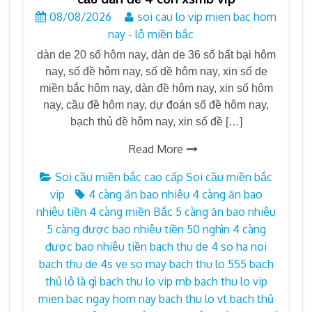
08/08/2026
soi cau lo vip mien bac hom
nay - lô miền bắc
dàn de 20 số hôm nay, dàn de 36 số bất bại hôm
nay, số đề hôm nay, số dề hôm nay, xin số de
miền bắc hôm nay, dàn đề hôm nay, xin số hôm
nay, cầu đề hôm nay, dự đoán số đề hôm nay,
bạch thủ đề hôm nay, xin số đề […]
Read More
Soi cầu miền bắc cao cấp
Soi cầu miền bắc
vip
4 càng ăn bao nhiêu
4 càng ăn bao
nhiêu tiền
4 càng miền Bắc
5 càng ăn bao nhiêu
5 càng được bao nhiêu tiền
50 nghìn 4 càng
được bao nhiêu tiền
bach thu de 4 so ha noi
bach thu de 4s ve so may
bach thu lo 555
bạch
thủ lô là gì
bach thu lo vip mb
bach thu lo vip
mien bac ngay hom nay
bach thu lo vt
bạch thủ