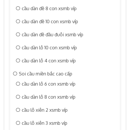
cầu dàn đề 8 con xsmb víp
cầu dàn đề 10 con xsmb víp
cầu dàn đề đầu đuôi xsmb víp
cầu dàn lô 10 con xsmb víp
cầu dàn lô 4 con xsmb víp
Soi cầu miền bắc cao cấp
cầu dàn lô 6 con xsmb víp
cầu dàn lô 8 con xsmb víp
cầu lô xiên 2 xsmb víp
cầu lô xiên 3 xsmb víp