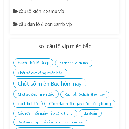
cầu lô xiên 2 xsmb víp
cầu dàn lô 6 con xsmb víp
soi cầu lô vip miền bắc
bạch thủ lô là gì
cach tinh lo chuan
Chốt số giờ vàng miền bắc
Chốt số miền Bắc hôm nay
Chốt số đẹp miền Bắc
Cách bắt lô chuẩn theo ngày
cách tính lô
Cách đánh lô ngày nào cũng trúng
dự đoán
Cách đánh đề ngày nào cũng trúng
Dự đoán kết quả xổ số siêu chính xác hôm nay