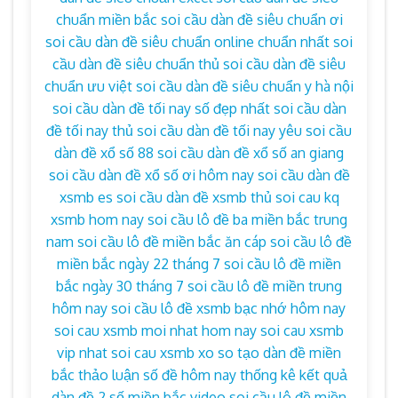
chuẩn miền bắc
soi cầu dàn đề siêu chuẩn ơi
soi cầu dàn đề siêu chuẩn online chuẩn nhất
soi
cầu dàn đề siêu chuẩn thủ
soi cầu dàn đề siêu
chuẩn ưu việt
soi cầu dàn đề siêu chuẩn y hà nội
soi cầu dàn đề tối nay số đẹp nhất
soi cầu dàn
đề tối nay thủ
soi cầu dàn đề tối nay yêu
soi cầu
dàn đề xổ số 88
soi cầu dàn đề xổ số an giang
soi cầu dàn đề xổ số ơi hôm nay
soi cầu dàn đề
xsmb es
soi cầu dàn đề xsmb thủ
soi cau kq
xsmb hom nay
soi cầu lô đề ba miền bắc trung
nam
soi cầu lô đề miền bắc ăn cáp
soi cầu lô đề
miền bắc ngày 22 tháng 7
soi cầu lô đề miền
bắc ngày 30 tháng 7
soi cầu lô đề miền trung
hôm nay
soi cầu lô đề xsmb bạc nhớ hôm nay
soi cau xsmb moi nhat hom nay
soi cau xsmb
vip nhat
soi cau xsmb xo so
tạo dàn đề miền
bắc
thảo luận số đề hôm nay
thống kê kết quả
dàn đề 2 số miền bắc
video soi cầu lô đề miền