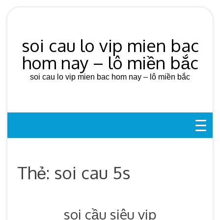
Skip
to
content
soi cau lo vip mien bac
hom nay – lô miền bắc
soi cau lo vip mien bac hom nay – lô miền bắc
Thẻ:
soi cau 5s
soi cầu siêu vip