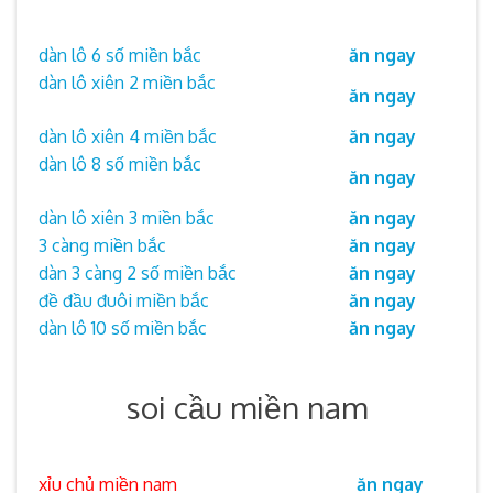
dàn lô 6 số miền bắc
ăn ngay
dàn lô xiên 2 miền bắc
ăn ngay
dàn lô xiên 4 miền bắc
ăn ngay
dàn lô 8 số miền bắc
ăn ngay
dàn lô xiên 3 miền bắc
ăn ngay
3 càng miền bắc
ăn ngay
dàn 3 càng 2 số miền bắc
ăn ngay
đề đầu đuôi miền bắc
ăn ngay
dàn lô 10 số miền bắc
ăn ngay
soi cầu miền nam
xỉu chủ miền nam
ăn ngay