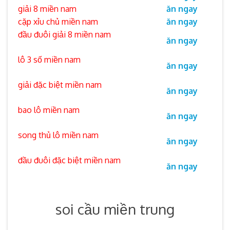
giải 8 miền nam
ăn ngay
cặp xỉu chủ miền nam
ăn ngay
đầu đuôi giải 8 miền nam
ăn ngay
lô 3 số miền nam
ăn ngay
giải đặc biệt miền nam
ăn ngay
bao lô miền nam
ăn ngay
song thủ lô miền nam
ăn ngay
đầu đuôi đặc biệt miền nam
ăn ngay
soi cầu miền trung