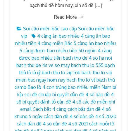
bạch thủ đề hôm nay, xin số đề […]
Read More
Soi cầu miền bắc cao cấp
Soi cầu miền bắc
vip
4 càng ăn bao nhiêu
4 càng ăn bao
nhiêu tiền
4 càng miền Bắc
5 càng ăn bao nhiêu
5 càng được bao nhiêu tiền
50 nghìn 4 càng
được bao nhiêu tiền
bach thu de 4 so ha noi
bach thu de 4s ve so may
bach thu lo 555
bạch
thủ lô là gì
bach thu lo vip mb
bach thu lo vip
mien bac ngay hom nay
bach thu lo vt
bạch thủ
xsmb
Bao lô 4 con trúng bao nhiêu miền Nam
bí
kíp soi đề chuẩn
bí quyết dàn đề 4 số dàn đề 4
số
bí quyết đánh lô dàn đề 4 số
các đề miễn phí
email
Cách bắt 4 càng
cách bắt dàn đề 4 số
khung 5 ngày
cách dàn đề 4 số dàn đề 4 số 2020
cách dàn đề 4 số dàn đề 4 số 2021
cách nuôi lô
dàn đề 4 số 3 ngày
cách soi dàn đề 4 số
cách soi