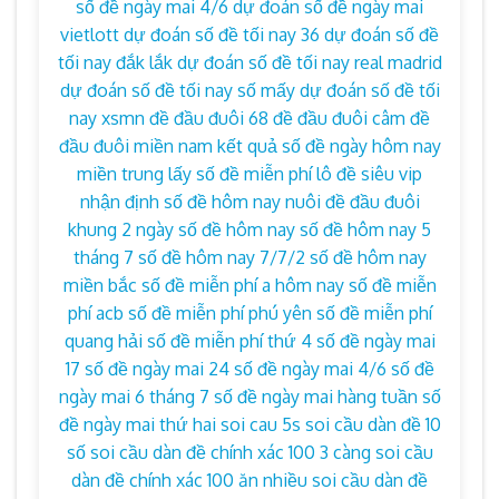
số đề ngày mai 4/6
dự đoán số đề ngày mai
vietlott
dự đoán số đề tối nay 36
dự đoán số đề
tối nay đắk lắk
dự đoán số đề tối nay real madrid
dự đoán số đề tối nay số mấy
dự đoán số đề tối
nay xsmn
đề đầu đuôi 68
đề đầu đuôi câm
đề
đầu đuôi miền nam
kết quả số đề ngày hôm nay
miền trung
lấy số đề miễn phí
lô đề siêu vip
nhận định số đề hôm nay
nuôi đề đầu đuôi
khung 2 ngày
số đề hôm nay
số đề hôm nay 5
tháng 7
số đề hôm nay 7/7/2
số đề hôm nay
miền bắc
số đề miễn phí a hôm nay
số đề miễn
phí acb
số đề miễn phí phú yên
số đề miễn phí
quang hải
số đề miễn phí thứ 4
số đề ngày mai
17
số đề ngày mai 24
số đề ngày mai 4/6
số đề
ngày mai 6 tháng 7
số đề ngày mai hàng tuần
số
đề ngày mai thứ hai
soi cau 5s
soi cầu dàn đề 10
số
soi cầu dàn đề chính xác 100 3 càng
soi cầu
dàn đề chính xác 100 ăn nhiều
soi cầu dàn đề