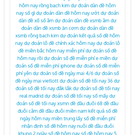
hôm nay rồng bạch kim
dự đoán dàn đề hôm
nay số gì
dự đoán dàn đề hôm nay ướt
dự đoán
dàn đề xổ số âm
dự đoán dàn đề xsmb âm
dự
đoán dàn đề xsmb ăn cơm
dự đoán dàn đề
xsmb rông bach kim
dự đoán kết quả số đề hôm
nay
dự đoán lô đề chính xác hôm nay
dự đoán lô
đề miền bắc hôm nay miễn phí
dự đoán số đề
hôm nay rồi
dự đoán số đề miễn phí e miền
dự
đoán số đề miễn phí iphone
dự đoán số đề miễn
phí yên
dự đoán số đề ngày mai 4/6
dự đoán số
đề ngày mai vietlott
dự đoán số đề tối nay 36
dự
đoán số đề tối nay đắk lắk
dự đoán số đề tối nay
real madrid
dự đoán số đề tối nay số mấy
dự
đoán số đề tối nay xsmn
đề đầu đuôi 68
đề đầu
đuôi câm
đề đầu đuôi miền nam
kết quả số đề
ngày hôm nay miền trung
lấy số đề miễn phí
nhận định số đề hôm nay
nuôi đề đầu đuôi
khung 2 ngày
số đề hôm nay
số đề hôm nay 5