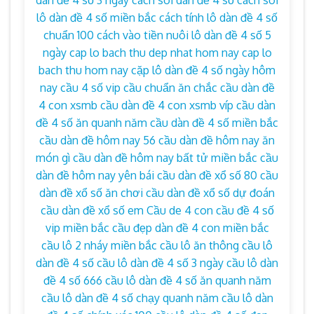
lô dàn đề 4 số miền bắc
cách tính lô dàn đề 4 số
chuẩn 100
cách vào tiền nuôi lô dàn đề 4 số 5
ngày
cap lo bach thu dep nhat hom nay
cap lo
bach thu hom nay
cặp lô dàn đề 4 số ngày hôm
nay
cầu 4 số vip
cầu chuẩn ăn chắc
cầu dàn đề
4 con xsmb
cầu dàn đề 4 con xsmb víp
cầu dàn
đề 4 số ăn quanh năm
cầu dàn đề 4 số miền bắc
cầu dàn đề hôm nay 56
cầu dàn đề hôm nay ăn
món gì
cầu dàn đề hôm nay bất tử miền bắc
cầu
dàn đề hôm nay yên bái
cầu dàn đề xổ số 80
cầu
dàn đề xổ số ăn chơi
cầu dàn đề xổ số dự đoán
cầu dàn đề xổ số em
Cầu de 4 con
cầu đề 4 số
vip miền bắc
cầu đẹp dàn đề 4 con miền bắc
cầu lô 2 nháy miền bắc
cầu lô ăn thông
cầu lô
dàn đề 4 số
cầu lô dàn đề 4 số 3 ngày
cầu lô dàn
đề 4 số 666
cầu lô dàn đề 4 số ăn quanh năm
cầu lô dàn đề 4 số chạy quanh năm
cầu lô dàn