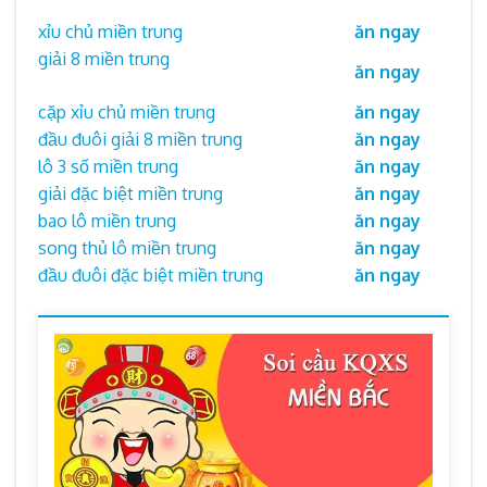
xỉu chủ miền trung
ăn ngay
giải 8 miền trung
ăn ngay
cặp xỉu chủ miền trung
ăn ngay
đầu đuôi giải 8 miền trung
ăn ngay
lô 3 số miền trung
ăn ngay
giải đặc biệt miền trung
ăn ngay
bao lô miền trung
ăn ngay
song thủ lô miền trung
ăn ngay
đầu đuôi đặc biệt miền trung
ăn ngay