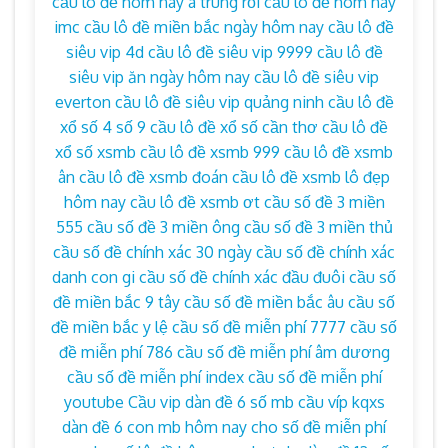
cầu lô đề hôm nay a trúng rồi
cầu lô đề hôm nay
imc
cầu lô đề miền bắc ngày hôm nay
cầu lô đề
siêu vip 4d
cầu lô đề siêu vip 9999
cầu lô đề
siêu vip ăn ngày hôm nay
cầu lô đề siêu vip
everton
cầu lô đề siêu vip quảng ninh
cầu lô đề
xổ số 4 số 9
cầu lô đề xổ số cần thơ
cầu lô đề
xổ số xsmb
cầu lô đề xsmb 999
cầu lô đề xsmb
ân
cầu lô đề xsmb đoán
cầu lô đề xsmb lô đẹp
hôm nay
cầu lô đề xsmb ơt
cầu số đề 3 miền
555
cầu số đề 3 miền ông
cầu số đề 3 miền thủ
cầu số đề chính xác 30 ngày
cầu số đề chính xác
danh con gi
cầu số đề chính xác đầu đuôi
cầu số
đề miền bắc 9 tây
cầu số đề miền bắc âu
cầu số
đề miền bắc y lệ
cầu số đề miễn phí 7777
cầu số
đề miễn phí 786
cầu số đề miễn phí âm dương
cầu số đề miễn phí index
cầu số đề miễn phí
youtube
Cầu vip dàn đề 6 số mb
cầu víp kqxs
dàn đề 6 con mb hôm nay
cho số đề miễn phí