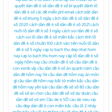
quyết dàn đề 6 số dàn đề 6 số
bí quyết đánh lô
dàn đề 6 số
các đề miễn phí email
cách bắt dàn
đề 6 số khung 5 ngày
cách dàn đề 6 số dàn đề 6
số 2020
cách dàn đề 6 số dàn đề 6 số 2021
cách
nuôi lô dàn đề 6 số 3 ngày
cách soi dàn đề 6 số
cách soi lô dàn đề 6 số miền bắc
cách tính lô
dàn đề 6 số chuẩn 100
cách vào tiền nuôi lô dàn
đề 6 số 5 ngày
cap lo bach thu dep nhat hom
nay
cap lo bach thu hom nay
cặp lô dàn đề 6 số
ngày hôm nay
cầu chuẩn đề 6 số
cầu dàn đề 6
con xsmb víp
cầu dàn đề 6 số ăn quanh năm
cầu
dàn đề hôm nay 56
cầu dàn đề hôm nay ăn món
gì
cầu dàn đề hôm nay bất tử miền bắc
cầu dàn
đề hôm nay yên bái
cầu dàn đề xổ số 80
cầu dàn
đề xổ số ăn chơi
cầu dàn đề xổ số dự đoán
cầu
dàn đề xổ số em
Cầu de 6 SỐ
cau de sieu vip
cầu đẹp dàn đề 6 con miền bắc
cầu lô 2 nháy
miền bắc
cầu lô ăn thông
cầu lô dàn đề 6 số
cầu