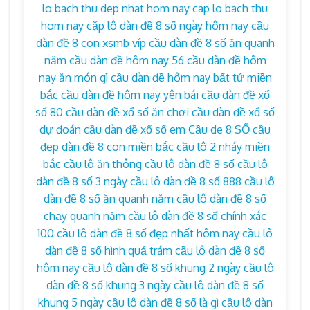
lo bach thu dep nhat hom nay
cap lo bach thu
hom nay
cặp lô dàn đề 8 số ngày hôm nay
cầu
dàn đề 8 con xsmb víp
cầu dàn đề 8 số ăn quanh
năm
cầu dàn đề hôm nay 56
cầu dàn đề hôm
nay ăn món gì
cầu dàn đề hôm nay bất tử miền
bắc
cầu dàn đề hôm nay yên bái
cầu dàn đề xổ
số 80
cầu dàn đề xổ số ăn chơi
cầu dàn đề xổ số
dự đoán
cầu dàn đề xổ số em
Cầu de 8 SỐ
cầu
đẹp dàn đề 8 con miền bắc
cầu lô 2 nháy miền
bắc
cầu lô ăn thông
cầu lô dàn đề 8 số
cầu lô
dàn đề 8 số 3 ngày
cầu lô dàn đề 8 số 888
cầu lô
dàn đề 8 số ăn quanh năm
cầu lô dàn đề 8 số
chạy quanh năm
cầu lô dàn đề 8 số chính xác
100
cầu lô dàn đề 8 số đẹp nhất hôm nay
cầu lô
dàn đề 8 số hình quả trám
cầu lô dàn đề 8 số
hôm nay
cầu lô dàn đề 8 số khung 2 ngày
cầu lô
dàn đề 8 số khung 3 ngày
cầu lô dàn đề 8 số
khung 5 ngày
cầu lô dàn đề 8 số là gì
cầu lô dàn