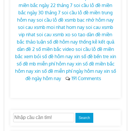
miền bắc ngày 22 tháng 7
soi cầu lô đề miền
bắc ngày 30 tháng 7
soi cầu lô đề miền trung
hôm nay
soi cầu lô đề xsmb bạc nhớ hôm nay
soi cau xsmb moi nhat hom nay
soi cau xsmb
vip nhat
soi cau xsmb xo so
tạo dàn đề miền
bắc
thảo luận số đề hôm nay
thống kê kết quả
dàn đề 2 số miền bắc
video soi cầu lô đề miền
bắc
xem bói số đề hôm nay
xin số đề bến tre
xin
số đề mb miễn phí hôm nay
xin số đề miền bắc
hôm nay
xin số đề miễn phí ngày hôm nay
xin số
đề ngày hôm nay
191 Comments
Search