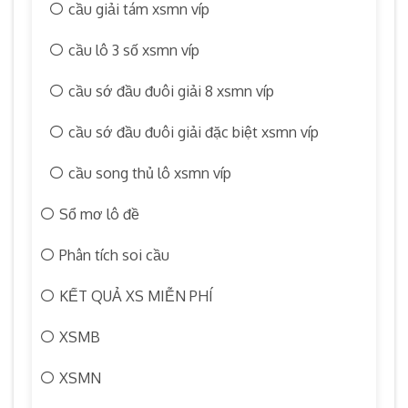
cầu giải tám xsmn víp
cầu lô 3 số xsmn víp
cầu sớ đầu đuôi giải 8 xsmn víp
cầu sớ đầu đuôi giải đặc biệt xsmn víp
cầu song thủ lô xsmn víp
Sổ mơ lô đề
Phân tích soi cầu
KẾT QUẢ XS MIỄN PHÍ
XSMB
XSMN