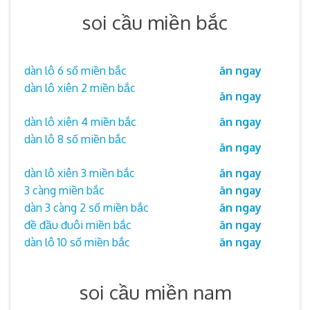
soi cầu miền bắc
dàn lô 6 số miền bắc
ăn ngay
dàn lô xiên 2 miền bắc
ăn ngay
dàn lô xiên 4 miền bắc
ăn ngay
dàn lô 8 số miền bắc
ăn ngay
dàn lô xiên 3 miền bắc
ăn ngay
3 càng miền bắc
ăn ngay
dàn 3 càng 2 số miền bắc
ăn ngay
đề đầu đuôi miền bắc
ăn ngay
dàn lô 10 số miền bắc
ăn ngay
soi cầu miền nam