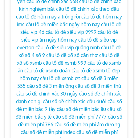
yên
cầu lô đề chính xác 568
cầu lô đề chính xác
kinh nghiệm bắt
cầu lô đề chính xác theo đầu
cầu lô đề hôm nay a trúng rồi
cầu lô đề hôm nay
imc
cầu lô đề miền bắc ngày hôm nay
cầu lô đề
siêu vip 4d
cầu lô đề siêu vip 9999
cầu lô đề
siêu vip ăn ngày hôm nay
cầu lô đề siêu vip
everton
cầu lô đề siêu vip quảng ninh
cầu lô đề
xổ số 4 số 9
cầu lô đề xổ số cần thơ
cầu lô đề
xổ số xsmb
cầu lô đề xsmb 999
cầu lô đề xsmb
ân
cầu lô đề xsmb đoán
cầu lô đề xsmb lô đẹp
hôm nay
cầu lô đề xsmb ơt
cầu số đề 3 miền
555
cầu số đề 3 miền ông
cầu số đề 3 miền thủ
cầu số đề chính xác 30 ngày
cầu số đề chính xác
danh con gi
cầu số đề chính xác đầu đuôi
cầu số
đề miền bắc 9 tây
cầu số đề miền bắc âu
cầu số
đề miền bắc y lệ
cầu số đề miễn phí 7777
cầu số
đề miễn phí 786
cầu số đề miễn phí âm dương
cầu số đề miễn phí index
cầu số đề miễn phí