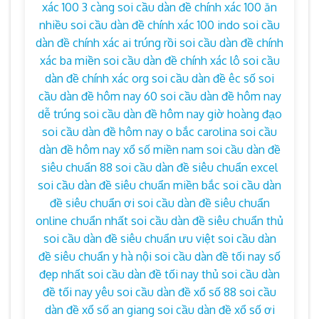
xác 100 3 càng
soi cầu dàn đề chính xác 100 ăn
nhiều
soi cầu dàn đề chính xác 100 indo
soi cầu
dàn đề chính xác ai trúng rồi
soi cầu dàn đề chính
xác ba miền
soi cầu dàn đề chính xác lô
soi cầu
dàn đề chính xác org
soi cầu dàn đề êc số
soi
cầu dàn đề hôm nay 60
soi cầu dàn đề hôm nay
dễ trúng
soi cầu dàn đề hôm nay giờ hoàng đạo
soi cầu dàn đề hôm nay o bắc carolina
soi cầu
dàn đề hôm nay xổ số miền nam
soi cầu dàn đề
siêu chuẩn 88
soi cầu dàn đề siêu chuẩn excel
soi cầu dàn đề siêu chuẩn miền bắc
soi cầu dàn
đề siêu chuẩn ơi
soi cầu dàn đề siêu chuẩn
online chuẩn nhất
soi cầu dàn đề siêu chuẩn thủ
soi cầu dàn đề siêu chuẩn ưu việt
soi cầu dàn
đề siêu chuẩn y hà nội
soi cầu dàn đề tối nay số
đẹp nhất
soi cầu dàn đề tối nay thủ
soi cầu dàn
đề tối nay yêu
soi cầu dàn đề xổ số 88
soi cầu
dàn đề xổ số an giang
soi cầu dàn đề xổ số ơi