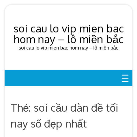
Skip
to
content
soi cau lo vip mien bac
hom nay – lô miền bắc
soi cau lo vip mien bac hom nay – lô miền bắc
Thẻ:
soi cầu dàn đề tối
nay số đẹp nhất