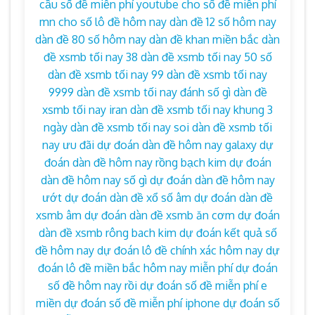
cầu số đề miễn phí youtube
cho số đề miễn phí
mn
cho số lô đề hôm nay
dàn đề 12 số hôm nay
dàn đề 80 số hôm nay
dàn đề khan miền bắc
dàn
đề xsmb tối nay 38
dàn đề xsmb tối nay 50 số
dàn đề xsmb tối nay 99
dàn đề xsmb tối nay
9999
dàn đề xsmb tối nay đánh số gì
dàn đề
xsmb tối nay iran
dàn đề xsmb tối nay khung 3
ngày
dàn đề xsmb tối nay soi
dàn đề xsmb tối
nay ưu đãi
dự đoán dàn đề hôm nay galaxy
dự
đoán dàn đề hôm nay rồng bạch kim
dự đoán
dàn đề hôm nay số gì
dự đoán dàn đề hôm nay
ướt
dự đoán dàn đề xổ số âm
dự đoán dàn đề
xsmb âm
dự đoán dàn đề xsmb ăn cơm
dự đoán
dàn đề xsmb rông bach kim
dự đoán kết quả số
đề hôm nay
dự đoán lô đề chính xác hôm nay
dự
đoán lô đề miền bắc hôm nay miễn phí
dự đoán
số đề hôm nay rồi
dự đoán số đề miễn phí e
miền
dự đoán số đề miễn phí iphone
dự đoán số