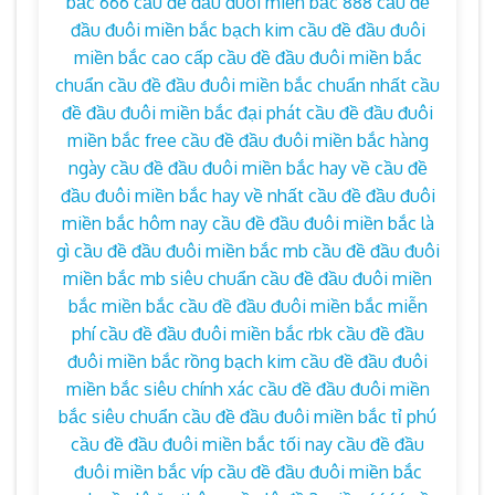
bắc 666
cầu đề đầu đuôi miền bắc 888
cầu đề
đầu đuôi miền bắc bạch kim
cầu đề đầu đuôi
miền bắc cao cấp
cầu đề đầu đuôi miền bắc
chuẩn
cầu đề đầu đuôi miền bắc chuẩn nhất
cầu
đề đầu đuôi miền bắc đại phát
cầu đề đầu đuôi
miền bắc free
cầu đề đầu đuôi miền bắc hàng
ngày
cầu đề đầu đuôi miền bắc hay về
cầu đề
đầu đuôi miền bắc hay về nhất
cầu đề đầu đuôi
miền bắc hôm nay
cầu đề đầu đuôi miền bắc là
gì
cầu đề đầu đuôi miền bắc mb
cầu đề đầu đuôi
miền bắc mb siêu chuẩn
cầu đề đầu đuôi miền
bắc miền bắc
cầu đề đầu đuôi miền bắc miễn
phí
cầu đề đầu đuôi miền bắc rbk
cầu đề đầu
đuôi miền bắc rồng bạch kim
cầu đề đầu đuôi
miền bắc siêu chính xác
cầu đề đầu đuôi miền
bắc siêu chuẩn
cầu đề đầu đuôi miền bắc tỉ phú
cầu đề đầu đuôi miền bắc tối nay
cầu đề đầu
đuôi miền bắc víp
cầu đề đầu đuôi miền bắc