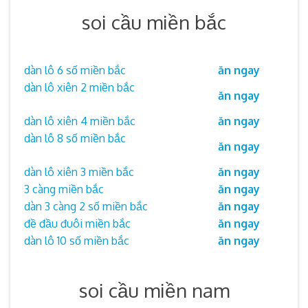
soi cầu miền bắc
dàn lô 6 số miền bắc
ăn ngay
dàn lô xiên 2 miền bắc
ăn ngay
dàn lô xiên 4 miền bắc
ăn ngay
dàn lô 8 số miền bắc
ăn ngay
dàn lô xiên 3 miền bắc
ăn ngay
3 càng miền bắc
ăn ngay
dàn 3 càng 2 số miền bắc
ăn ngay
đề đầu đuôi miền bắc
ăn ngay
dàn lô 10 số miền bắc
ăn ngay
soi cầu miền nam