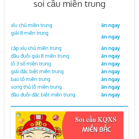
soi cầu miền trung
xỉu chủ miền trung
ăn ngay
giải 8 miền trung
ăn ngay
cặp xỉu chủ miền trung
ăn ngay
đầu đuôi giải 8 miền trung
ăn ngay
lô 3 số miền trung
ăn ngay
giải đặc biệt miền trung
ăn ngay
bao lô miền trung
ăn ngay
song thủ lô miền trung
ăn ngay
đầu đuôi đặc biệt miền trung
ăn ngay