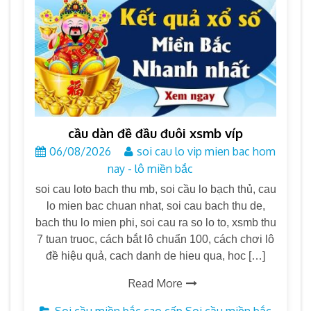
cầu dàn đề đầu đuôi xsmb víp
06/08/2026
soi cau lo vip mien bac hom
nay - lô miền bắc
soi cau loto bach thu mb, soi cầu lo bạch thủ, cau
lo mien bac chuan nhat, soi cau bach thu de,
bach thu lo mien phi, soi cau ra so lo to, xsmb thu
7 tuan truoc, cách bắt lô chuẩn 100, cách chơi lô
đề hiệu quả, cach danh de hieu qua, hoc […]
Read More
Soi cầu miền bắc cao cấp
Soi cầu miền bắc