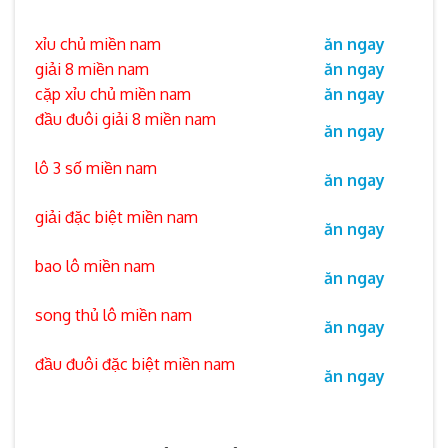
xỉu chủ miền nam
ăn ngay
giải 8 miền nam
ăn ngay
cặp xỉu chủ miền nam
ăn ngay
đầu đuôi giải 8 miền nam
ăn ngay
lô 3 số miền nam
ăn ngay
giải đặc biệt miền nam
ăn ngay
bao lô miền nam
ăn ngay
song thủ lô miền nam
ăn ngay
đầu đuôi đặc biệt miền nam
ăn ngay