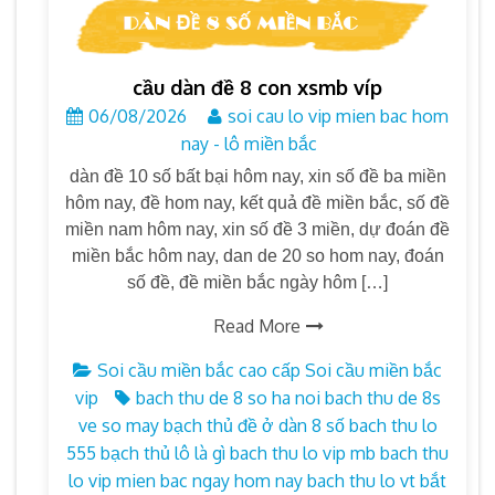
cầu dàn đề 8 con xsmb víp
06/08/2026
soi cau lo vip mien bac hom
nay - lô miền bắc
dàn đề 10 số bất bại hôm nay, xin số đề ba miền
hôm nay, đề hom nay, kết quả đề miền bắc, số đề
miền nam hôm nay, xin số đề 3 miền, dự đoán đề
miền bắc hôm nay, dan de 20 so hom nay, đoán
số đề, đề miền bắc ngày hôm […]
Read More
Soi cầu miền bắc cao cấp
Soi cầu miền bắc
vip
bach thu de 8 so ha noi
bach thu de 8s
ve so may
bạch thủ đề ở dàn 8 số
bach thu lo
555
bạch thủ lô là gì
bach thu lo vip mb
bach thu
lo vip mien bac ngay hom nay
bach thu lo vt
bắt