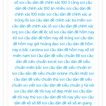
số
soi cầu dàn đề chính xác 100 3 càng
soi cầu
dàn đề chính xác 100 ăn nhiều
soi cầu dàn đề
chính xác 100 indo
soi cầu dàn đề chính xác ai
trúng rồi
soi cầu dàn đề chính xác ba miền
soi
cầu dàn đề chính xác lô
soi cầu dàn đề chính xác
org
soi cầu dàn đề êc số
soi cầu dàn đề hôm nay
60
soi cầu dàn đề hôm nay dễ trúng
soi cầu dàn
đề hôm nay giờ hoàng đạo
soi cầu dàn đề hôm
nay o bắc carolina
soi cầu dàn đề hôm nay xổ số
miền nam
soi cầu dàn đề siêu chuẩn 88
soi cầu
dàn đề siêu chuẩn excel
soi cầu dàn đề siêu
chuẩn miền bắc
soi cầu dàn đề siêu chuẩn ơi
soi cầu dàn đề siêu chuẩn online chuẩn nhất
soi
cầu dàn đề siêu chuẩn thủ
soi cầu dàn đề siêu
chuẩn ưu việt
soi cầu dàn đề siêu chuẩn y hà nội
soi cầu dàn đề tối nay số đẹp nhất
soi cầu dàn
đề tối nay thủ
soi cầu dàn đề tối nay yêu
soi cầu
dàn đề xổ số 88
soi cầu dàn đề xổ số an giang