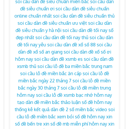
soi cầu dàn đề siêu chuẩn miền bắc
soi cầu dàn
đề siêu chuẩn ơi
soi cầu dàn đề siêu chuẩn
online chuẩn nhất
soi cầu dàn đề siêu chuẩn thủ
soi cầu dàn đề siêu chuẩn ưu việt
soi cầu dàn
đề siêu chuẩn y hà nội
soi cầu dàn đề tối nay số
đẹp nhất
soi cầu dàn đề tối nay thủ
soi cầu dàn
đề tối nay yêu
soi cầu dàn đề xổ số 88
soi cầu
dàn đề xổ số an giang
soi cầu dàn đề xổ số ơi
hôm nay
soi cầu dàn đề xsmb es
soi cầu dàn đề
xsmb thủ
soi cầu lô đề ba miền bắc trung nam
soi cầu lô đề miền bắc ăn cáp
soi cầu lô đề
miền bắc ngày 22 tháng 7
soi cầu lô đề miền
bắc ngày 30 tháng 7
soi cầu lô đề miền trung
hôm nay
soi cầu lô đề xsmb bạc nhớ hôm nay
tạo dàn đề miền bắc
thảo luận số đề hôm nay
thống kê kết quả dàn đề 2 số miền bắc
video soi
cầu lô đề miền bắc
xem bói số đề hôm nay
xin
số đề bến tre
xin số đề mb miễn phí hôm nay
xin