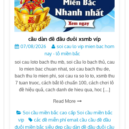
cầu dàn đề đầu đuôi xsmb víp
07/08/2026
soi cau lo vip mien bac hom
nay - lô miền bắc
soi cau loto bach thu mb, soi cầu lo bạch thủ, cau
lo mien bac chuan nhat, soi cau bach thu de,
bach thu lo mien phi, soi cau ra so lo to, xsmb thu
7 tuan truoc, cách bắt lô chuẩn 100, cách chơi lô
đề hiệu quả, cach danh de hieu qua, hoc […]
Read More
Soi cầu miền bắc cao cấp
Soi cầu miền bắc
vip
các đề miễn phí email
cầu cầu đề đầu
đuôi miền bắc siêu đẹp
cầu dàn đề đầu đuôi
cầu