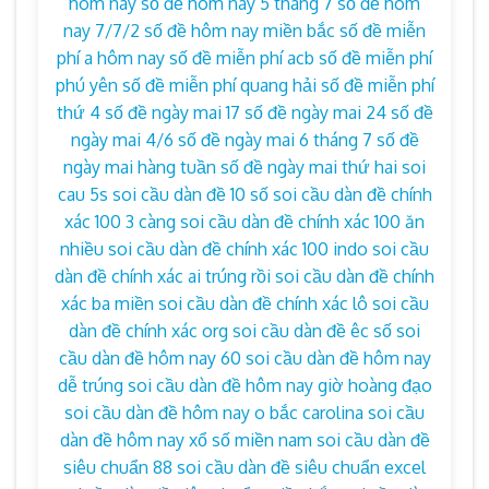
hôm nay
số đề hôm nay 5 tháng 7
số đề hôm
nay 7/7/2
số đề hôm nay miền bắc
số đề miễn
phí a hôm nay
số đề miễn phí acb
số đề miễn phí
phú yên
số đề miễn phí quang hải
số đề miễn phí
thứ 4
số đề ngày mai 17
số đề ngày mai 24
số đề
ngày mai 4/6
số đề ngày mai 6 tháng 7
số đề
ngày mai hàng tuần
số đề ngày mai thứ hai
soi
cau 5s
soi cầu dàn đề 10 số
soi cầu dàn đề chính
xác 100 3 càng
soi cầu dàn đề chính xác 100 ăn
nhiều
soi cầu dàn đề chính xác 100 indo
soi cầu
dàn đề chính xác ai trúng rồi
soi cầu dàn đề chính
xác ba miền
soi cầu dàn đề chính xác lô
soi cầu
dàn đề chính xác org
soi cầu dàn đề êc số
soi
cầu dàn đề hôm nay 60
soi cầu dàn đề hôm nay
dễ trúng
soi cầu dàn đề hôm nay giờ hoàng đạo
soi cầu dàn đề hôm nay o bắc carolina
soi cầu
dàn đề hôm nay xổ số miền nam
soi cầu dàn đề
siêu chuẩn 88
soi cầu dàn đề siêu chuẩn excel