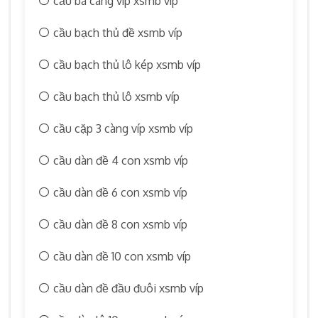
cầu ba càng víp xsmb víp
cầu bạch thủ đề xsmb víp
cầu bạch thủ lô kép xsmb víp
cầu bạch thủ lô xsmb víp
cầu cặp 3 càng víp xsmb víp
cầu dàn đề 4 con xsmb víp
cầu dàn đề 6 con xsmb víp
cầu dàn đề 8 con xsmb víp
cầu dàn đề 10 con xsmb víp
cầu dàn đề đầu đuôi xsmb víp