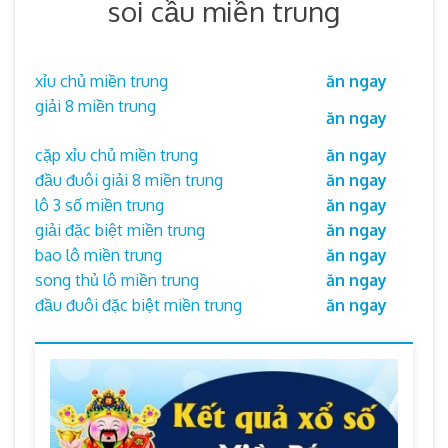
soi cầu miền trung
xỉu chủ miền trung
ăn ngay
giải 8 miền trung
ăn ngay
cặp xỉu chủ miền trung
ăn ngay
đầu đuôi giải 8 miền trung
ăn ngay
lô 3 số miền trung
ăn ngay
giải đặc biệt miền trung
ăn ngay
bao lô miền trung
ăn ngay
song thủ lô miền trung
ăn ngay
đầu đuôi đặc biệt miền trung
ăn ngay