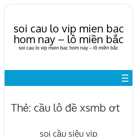
Skip
to
content
soi cau lo vip mien bac
hom nay – lô miền bắc
soi cau lo vip mien bac hom nay – lô miền bắc
Thẻ:
cầu lô đề xsmb ơt
soi cầu siêu vip