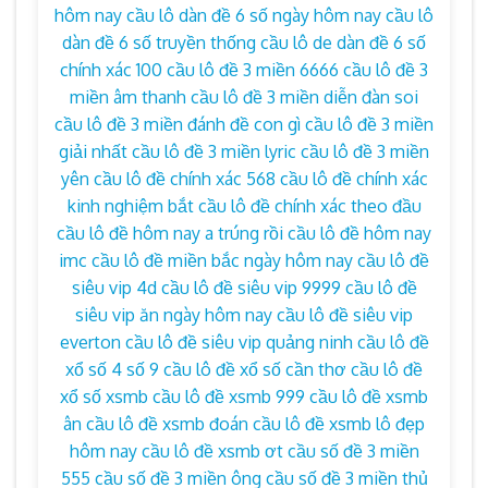
hôm nay
cầu lô dàn đề 6 số ngày hôm nay
cầu lô
dàn đề 6 số truyền thống
cầu lô de dàn đề 6 số
chính xác 100
cầu lô đề 3 miền 6666
cầu lô đề 3
miền âm thanh
cầu lô đề 3 miền diễn đàn soi
cầu lô đề 3 miền đánh đề con gì
cầu lô đề 3 miền
giải nhất
cầu lô đề 3 miền lyric
cầu lô đề 3 miền
yên
cầu lô đề chính xác 568
cầu lô đề chính xác
kinh nghiệm bắt
cầu lô đề chính xác theo đầu
cầu lô đề hôm nay a trúng rồi
cầu lô đề hôm nay
imc
cầu lô đề miền bắc ngày hôm nay
cầu lô đề
siêu vip 4d
cầu lô đề siêu vip 9999
cầu lô đề
siêu vip ăn ngày hôm nay
cầu lô đề siêu vip
everton
cầu lô đề siêu vip quảng ninh
cầu lô đề
xổ số 4 số 9
cầu lô đề xổ số cần thơ
cầu lô đề
xổ số xsmb
cầu lô đề xsmb 999
cầu lô đề xsmb
ân
cầu lô đề xsmb đoán
cầu lô đề xsmb lô đẹp
hôm nay
cầu lô đề xsmb ơt
cầu số đề 3 miền
555
cầu số đề 3 miền ông
cầu số đề 3 miền thủ