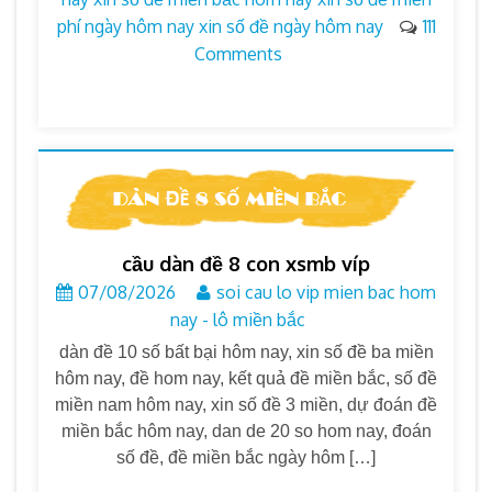
phí ngày hôm nay
xin số đề ngày hôm nay
111
Comments
cầu dàn đề 8 con xsmb víp
07/08/2026
soi cau lo vip mien bac hom
nay - lô miền bắc
dàn đề 10 số bất bại hôm nay, xin số đề ba miền
hôm nay, đề hom nay, kết quả đề miền bắc, số đề
miền nam hôm nay, xin số đề 3 miền, dự đoán đề
miền bắc hôm nay, dan de 20 so hom nay, đoán
số đề, đề miền bắc ngày hôm […]