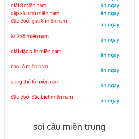
giải 8 miền nam
ăn ngay
cặp xỉu chủ miền nam
ăn ngay
đầu đuôi giải 8 miền nam
ăn ngay
lô 3 số miền nam
ăn ngay
giải đặc biệt miền nam
ăn ngay
bao lô miền nam
ăn ngay
song thủ lô miền nam
ăn ngay
đầu đuôi đặc biệt miền nam
ăn ngay
soi cầu miền trung