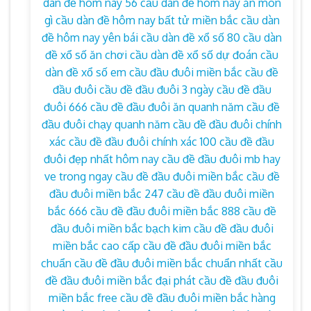
dàn đề hôm nay 56
cầu dàn đề hôm nay ăn món
gì
cầu dàn đề hôm nay bất tử miền bắc
cầu dàn
đề hôm nay yên bái
cầu dàn đề xổ số 80
cầu dàn
đề xổ số ăn chơi
cầu dàn đề xổ số dự đoán
cầu
dàn đề xổ số em
cầu đầu đuôi miền bắc
cầu đề
đầu đuôi
cầu đề đầu đuôi 3 ngày
cầu đề đầu
đuôi 666
cầu đề đầu đuôi ăn quanh năm
cầu đề
đầu đuôi chạy quanh năm
cầu đề đầu đuôi chính
xác
cầu đề đầu đuôi chính xác 100
cầu đề đầu
đuôi đẹp nhất hôm nay
cầu đề đầu đuôi mb hay
ve trong ngay
cầu đề đầu đuôi miền bắc
cầu đề
đầu đuôi miền bắc 247
cầu đề đầu đuôi miền
bắc 666
cầu đề đầu đuôi miền bắc 888
cầu đề
đầu đuôi miền bắc bạch kim
cầu đề đầu đuôi
miền bắc cao cấp
cầu đề đầu đuôi miền bắc
chuẩn
cầu đề đầu đuôi miền bắc chuẩn nhất
cầu
đề đầu đuôi miền bắc đại phát
cầu đề đầu đuôi
miền bắc free
cầu đề đầu đuôi miền bắc hàng