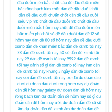
đầu đuôi miền bắc
chốt cầu đề đầu đuôi miền
bắc rồng bạch kim
chốt dàn đề đầu đuôi
chốt
dàn đề đầu đuôi chuẩn
chốt dàn đề đầu đuôi
siêu vip mb
chốt đề đầu đuôi mb
chốt đề đầu
đuôi miền bắc hôm nay
chốt đề đầu đuôi miền
bắc miễn phí
chốt số đề đầu đuôi
dàn đề 12 số
hôm nay
dàn đề 80 số hôm nay
dàn đề đầu đuôi
xsmb
dàn đề khan miền bắc
dàn đề xsmb tối nay
38
dàn đề xsmb tối nay 50 số
dàn đề xsmb tối
nay 99
dàn đề xsmb tối nay 9999
dàn đề xsmb
tối nay đánh số gì
dàn đề xsmb tối nay iran
dàn
đề xsmb tối nay khung 3 ngày
dàn đề xsmb tối
nay soi
dàn đề xsmb tối nay ưu đãi
du doan dau
duoi
du doan dau duoi tong hom nay
dự đoán
dàn đề hôm nay galaxy
dự đoán dàn đề hôm nay
rồng bạch kim
dự đoán dàn đề hôm nay số gì
dự
đoán dàn đề hôm nay ướt
dự đoán dàn đề xổ số
âm
dự đoán dàn đề xsmb âm
dự đoán dàn đề