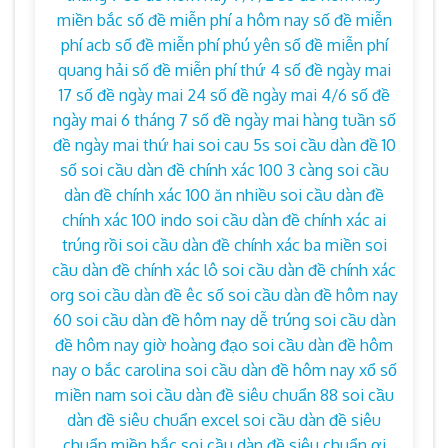
miền bắc
số đề miễn phí a hôm nay
số đề miễn
phí acb
số đề miễn phí phú yên
số đề miễn phí
quang hải
số đề miễn phí thứ 4
số đề ngày mai
17
số đề ngày mai 24
số đề ngày mai 4/6
số đề
ngày mai 6 tháng 7
số đề ngày mai hàng tuần
số
đề ngày mai thứ hai
soi cau 5s
soi cầu dàn đề 10
số
soi cầu dàn đề chính xác 100 3 càng
soi cầu
dàn đề chính xác 100 ăn nhiều
soi cầu dàn đề
chính xác 100 indo
soi cầu dàn đề chính xác ai
trúng rồi
soi cầu dàn đề chính xác ba miền
soi
cầu dàn đề chính xác lô
soi cầu dàn đề chính xác
org
soi cầu dàn đề êc số
soi cầu dàn đề hôm nay
60
soi cầu dàn đề hôm nay dễ trúng
soi cầu dàn
đề hôm nay giờ hoàng đạo
soi cầu dàn đề hôm
nay o bắc carolina
soi cầu dàn đề hôm nay xổ số
miền nam
soi cầu dàn đề siêu chuẩn 88
soi cầu
dàn đề siêu chuẩn excel
soi cầu dàn đề siêu
chuẩn miền bắc
soi cầu dàn đề siêu chuẩn ơi