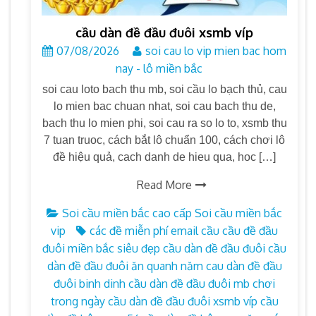
cầu dàn đề đầu đuôi xsmb víp
07/08/2026
soi cau lo vip mien bac hom
nay - lô miền bắc
soi cau loto bach thu mb, soi cầu lo bạch thủ, cau
lo mien bac chuan nhat, soi cau bach thu de,
bach thu lo mien phi, soi cau ra so lo to, xsmb thu
7 tuan truoc, cách bắt lô chuẩn 100, cách chơi lô
đề hiệu quả, cach danh de hieu qua, hoc […]
Read More
Soi cầu miền bắc cao cấp
Soi cầu miền bắc
vip
các đề miễn phí email
cầu cầu đề đầu
đuôi miền bắc siêu đẹp
cầu dàn đề đầu đuôi
cầu
dàn đề đầu đuôi ăn quanh năm
cau dàn đề đầu
đuôi binh dinh
cầu dàn đề đầu đuôi mb chơi
trong ngày
cầu dàn đề đầu đuôi xsmb víp
cầu