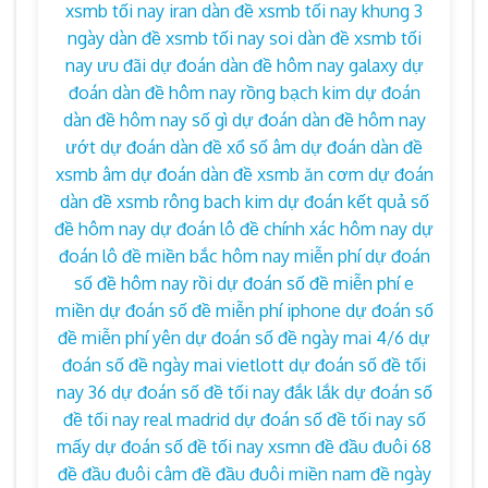
xsmb tối nay iran
dàn đề xsmb tối nay khung 3
ngày
dàn đề xsmb tối nay soi
dàn đề xsmb tối
nay ưu đãi
dự đoán dàn đề hôm nay galaxy
dự
đoán dàn đề hôm nay rồng bạch kim
dự đoán
dàn đề hôm nay số gì
dự đoán dàn đề hôm nay
ướt
dự đoán dàn đề xổ số âm
dự đoán dàn đề
xsmb âm
dự đoán dàn đề xsmb ăn cơm
dự đoán
dàn đề xsmb rông bach kim
dự đoán kết quả số
đề hôm nay
dự đoán lô đề chính xác hôm nay
dự
đoán lô đề miền bắc hôm nay miễn phí
dự đoán
số đề hôm nay rồi
dự đoán số đề miễn phí e
miền
dự đoán số đề miễn phí iphone
dự đoán số
đề miễn phí yên
dự đoán số đề ngày mai 4/6
dự
đoán số đề ngày mai vietlott
dự đoán số đề tối
nay 36
dự đoán số đề tối nay đắk lắk
dự đoán số
đề tối nay real madrid
dự đoán số đề tối nay số
mấy
dự đoán số đề tối nay xsmn
đề đầu đuôi 68
đề đầu đuôi câm
đề đầu đuôi miền nam
đề ngày