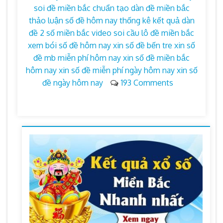
soi đề miền bắc chuẩn
tạo dàn đề miền bắc
thảo luận số đề hôm nay
thống kê kết quả dàn
đề 2 số miền bắc
video soi cầu lô đề miền bắc
xem bói số đề hôm nay
xin số đề bến tre
xin số
đề mb miễn phí hôm nay
xin số đề miền bắc
hôm nay
xin số đề miễn phí ngày hôm nay
xin số
đề ngày hôm nay
193 Comments