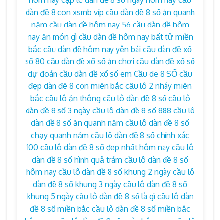
dàn đề 8 con xsmb víp
cầu dàn đề 8 số ăn quanh
năm
cầu dàn đề hôm nay 56
cầu dàn đề hôm
nay ăn món gì
cầu dàn đề hôm nay bất tử miền
bắc
cầu dàn đề hôm nay yên bái
cầu dàn đề xổ
số 80
cầu dàn đề xổ số ăn chơi
cầu dàn đề xổ số
dự đoán
cầu dàn đề xổ số em
Cầu de 8 SỐ
cầu
đẹp dàn đề 8 con miền bắc
cầu lô 2 nháy miền
bắc
cầu lô ăn thông
cầu lô dàn đề 8 số
cầu lô
dàn đề 8 số 3 ngày
cầu lô dàn đề 8 số 888
cầu lô
dàn đề 8 số ăn quanh năm
cầu lô dàn đề 8 số
chạy quanh năm
cầu lô dàn đề 8 số chính xác
100
cầu lô dàn đề 8 số đẹp nhất hôm nay
cầu lô
dàn đề 8 số hình quả trám
cầu lô dàn đề 8 số
hôm nay
cầu lô dàn đề 8 số khung 2 ngày
cầu lô
dàn đề 8 số khung 3 ngày
cầu lô dàn đề 8 số
khung 5 ngày
cầu lô dàn đề 8 số là gì
cầu lô dàn
đề 8 số miền bắc
cầu lô dàn đề 8 số miền bắc