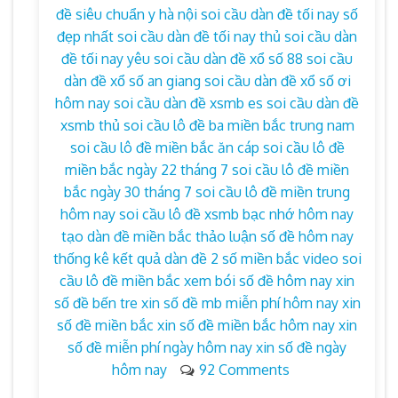
đề siêu chuẩn y hà nội
soi cầu dàn đề tối nay số
đẹp nhất
soi cầu dàn đề tối nay thủ
soi cầu dàn
đề tối nay yêu
soi cầu dàn đề xổ số 88
soi cầu
dàn đề xổ số an giang
soi cầu dàn đề xổ số ơi
hôm nay
soi cầu dàn đề xsmb es
soi cầu dàn đề
xsmb thủ
soi cầu lô đề ba miền bắc trung nam
soi cầu lô đề miền bắc ăn cáp
soi cầu lô đề
miền bắc ngày 22 tháng 7
soi cầu lô đề miền
bắc ngày 30 tháng 7
soi cầu lô đề miền trung
hôm nay
soi cầu lô đề xsmb bạc nhớ hôm nay
tạo dàn đề miền bắc
thảo luận số đề hôm nay
thống kê kết quả dàn đề 2 số miền bắc
video soi
cầu lô đề miền bắc
xem bói số đề hôm nay
xin
số đề bến tre
xin số đề mb miễn phí hôm nay
xin
số đề miền bắc
xin số đề miền bắc hôm nay
xin
số đề miễn phí ngày hôm nay
xin số đề ngày
hôm nay
92 Comments