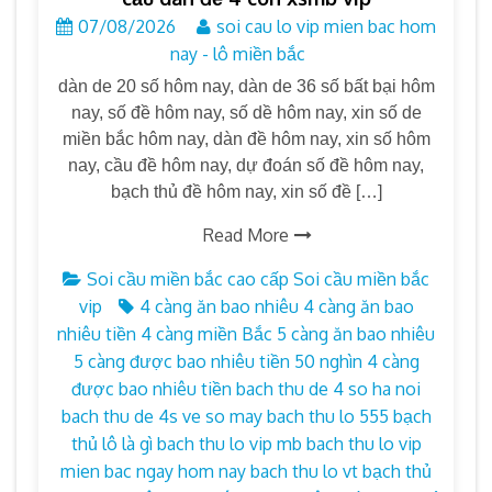
07/08/2026
soi cau lo vip mien bac hom
nay - lô miền bắc
dàn de 20 số hôm nay, dàn de 36 số bất bại hôm
nay, số đề hôm nay, số dề hôm nay, xin số de
miền bắc hôm nay, dàn đề hôm nay, xin số hôm
nay, cầu đề hôm nay, dự đoán số đề hôm nay,
bạch thủ đề hôm nay, xin số đề […]
Read More
Soi cầu miền bắc cao cấp
Soi cầu miền bắc
vip
4 càng ăn bao nhiêu
4 càng ăn bao
nhiêu tiền
4 càng miền Bắc
5 càng ăn bao nhiêu
5 càng được bao nhiêu tiền
50 nghìn 4 càng
được bao nhiêu tiền
bach thu de 4 so ha noi
bach thu de 4s ve so may
bach thu lo 555
bạch
thủ lô là gì
bach thu lo vip mb
bach thu lo vip
mien bac ngay hom nay
bach thu lo vt
bạch thủ