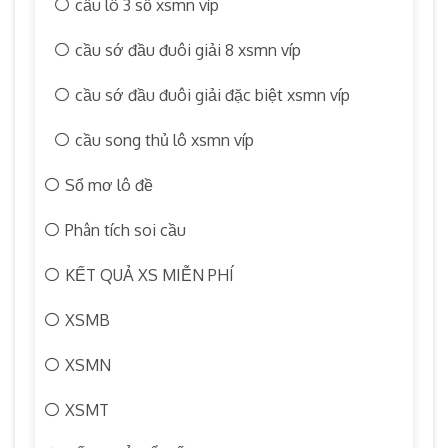
cầu lô 3 số xsmn víp
cầu sớ đầu đuôi giải 8 xsmn víp
cầu sớ đầu đuôi giải đặc biệt xsmn víp
cầu song thủ lô xsmn víp
Sổ mơ lô đề
Phân tích soi cầu
KẾT QUẢ XS MIỄN PHÍ
XSMB
XSMN
XSMT