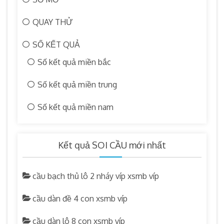
QUAY THỬ
SỐ KẾT QUẢ
Số kết quả miền bắc
Số kết quả miền trung
Số kết quả miền nam
Kết quả SOI CẦU mới nhất
cầu bạch thủ lô 2 nháy víp xsmb víp
cầu dàn đề 4 con xsmb víp
cầu dàn lô 8 con xsmb víp