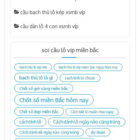
cầu bạch thủ lô kép xsmb víp
cầu dàn lô 4 con xsmb víp
soi cầu lô vip miền bắc
bach thu lo vip mb
bach thu lo vip mien bac ngay hom nay
bạch thủ lô là gì
cach tinh lo chuan
Chốt số giờ vàng miền bắc
Chốt số miền Bắc hôm nay
Chốt số đẹp miền Bắc
Cách bắt lô chuẩn theo ngày
cách tính lô
Cách đánh lô ngày nào cũng trúng
dự đoán
Cách đánh đề ngày nào cũng trúng