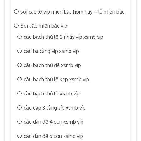
soi cau lo vip mien bac hom nay – lô miền bắc
Soi cầu miền bắc vip
cầu bạch thủ lô 2 nháy víp xsmb víp
cầu ba càng víp xsmb víp
cầu bạch thủ đề xsmb víp
cầu bạch thủ lô kép xsmb víp
cầu bạch thủ lô xsmb víp
cầu cặp 3 càng víp xsmb víp
cầu dàn đề 4 con xsmb víp
cầu dàn đề 6 con xsmb víp