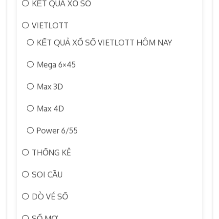
KẾT QUẢ XỔ SỐ
VIETLOTT
KẾT QUẢ XỔ SỐ VIETLOTT HÔM NAY
Mega 6×45
Max 3D
Max 4D
Power 6/55
THỐNG KÊ
SOI CẦU
DÒ VÉ SỐ
SỔ MƠ