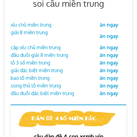
soi cầu miền trung
xỉu chủ miền trung
ăn ngay
giải 8 miền trung
ăn ngay
cặp xỉu chủ miền trung
ăn ngay
đầu đuôi giải 8 miền trung
ăn ngay
lô 3 số miền trung
ăn ngay
giải đặc biệt miền trung
ăn ngay
bao lô miền trung
ăn ngay
song thủ lô miền trung
ăn ngay
đầu đuôi đặc biệt miền trung
ăn ngay
cầu dàn đề 4 con xsmb víp