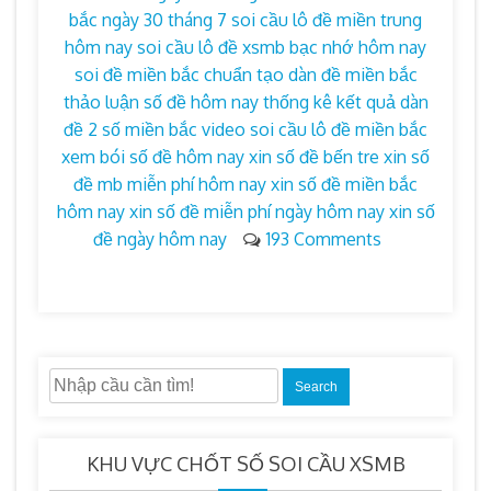
bắc ngày 30 tháng 7
soi cầu lô đề miền trung
hôm nay
soi cầu lô đề xsmb bạc nhớ hôm nay
soi đề miền bắc chuẩn
tạo dàn đề miền bắc
thảo luận số đề hôm nay
thống kê kết quả dàn
đề 2 số miền bắc
video soi cầu lô đề miền bắc
xem bói số đề hôm nay
xin số đề bến tre
xin số
đề mb miễn phí hôm nay
xin số đề miền bắc
hôm nay
xin số đề miễn phí ngày hôm nay
xin số
đề ngày hôm nay
193 Comments
Search
KHU VỰC CHỐT SỐ SOI CẦU XSMB