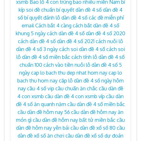
xsmb
Bao lô 4 con trúng bao nhiêu miền Nam
bí
kíp soi đề chuẩn
bí quyết dàn đề 4 số dàn đề 4
số
bí quyết đánh lô dàn đề 4 số
các đề miễn phí
email
Cách bắt 4 càng
cách bắt dàn đề 4 số
khung 5 ngày
cách dàn đề 4 số dàn đề 4 số 2020
cách dàn đề 4 số dàn đề 4 số 2021
cách nuôi lô
dàn đề 4 số 3 ngày
cách soi dàn đề 4 số
cách soi
lô dàn đề 4 số miền bắc
cách tính lô dàn đề 4 số
chuẩn 100
cách vào tiền nuôi lô dàn đề 4 số 5
ngày
cap lo bach thu dep nhat hom nay
cap lo
bach thu hom nay
cặp lô dàn đề 4 số ngày hôm
nay
cầu 4 số vip
cầu chuẩn ăn chắc
cầu dàn đề
4 con xsmb
cầu dàn đề 4 con xsmb víp
cầu dàn
đề 4 số ăn quanh năm
cầu dàn đề 4 số miền bắc
cầu dàn đề hôm nay 56
cầu dàn đề hôm nay ăn
món gì
cầu dàn đề hôm nay bất tử miền bắc
cầu
dàn đề hôm nay yên bái
cầu dàn đề xổ số 80
cầu
dàn đề xổ số ăn chơi
cầu dàn đề xổ số dự đoán