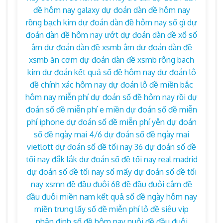
đề hôm nay galaxy
dự đoán dàn đề hôm nay
rồng bạch kim
dự đoán dàn đề hôm nay số gì
dự
đoán dàn đề hôm nay ướt
dự đoán dàn đề xổ số
âm
dự đoán dàn đề xsmb âm
dự đoán dàn đề
xsmb ăn cơm
dự đoán dàn đề xsmb rông bach
kim
dự đoán kết quả số đề hôm nay
dự đoán lô
đề chính xác hôm nay
dự đoán lô đề miền bắc
hôm nay miễn phí
dự đoán số đề hôm nay rồi
dự
đoán số đề miễn phí e miền
dự đoán số đề miễn
phí iphone
dự đoán số đề miễn phí yên
dự đoán
số đề ngày mai 4/6
dự đoán số đề ngày mai
vietlott
dự đoán số đề tối nay 36
dự đoán số đề
tối nay đắk lắk
dự đoán số đề tối nay real madrid
dự đoán số đề tối nay số mấy
dự đoán số đề tối
nay xsmn
đề đầu đuôi 68
đề đầu đuôi câm
đề
đầu đuôi miền nam
kết quả số đề ngày hôm nay
miền trung
lấy số đề miễn phí
lô đề siêu vip
nhận định số đề hôm nay
nuôi đề đầu đuôi