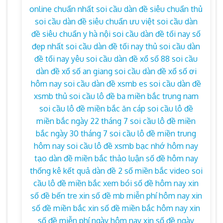
online chuẩn nhất
soi cầu dàn đề siêu chuẩn thủ
soi cầu dàn đề siêu chuẩn ưu việt
soi cầu dàn
đề siêu chuẩn y hà nội
soi cầu dàn đề tối nay số
đẹp nhất
soi cầu dàn đề tối nay thủ
soi cầu dàn
đề tối nay yêu
soi cầu dàn đề xổ số 88
soi cầu
dàn đề xổ số an giang
soi cầu dàn đề xổ số ơi
hôm nay
soi cầu dàn đề xsmb es
soi cầu dàn đề
xsmb thủ
soi cầu lô đề ba miền bắc trung nam
soi cầu lô đề miền bắc ăn cáp
soi cầu lô đề
miền bắc ngày 22 tháng 7
soi cầu lô đề miền
bắc ngày 30 tháng 7
soi cầu lô đề miền trung
hôm nay
soi cầu lô đề xsmb bạc nhớ hôm nay
tạo dàn đề miền bắc
thảo luận số đề hôm nay
thống kê kết quả dàn đề 2 số miền bắc
video soi
cầu lô đề miền bắc
xem bói số đề hôm nay
xin
số đề bến tre
xin số đề mb miễn phí hôm nay
xin
số đề miền bắc
xin số đề miền bắc hôm nay
xin
số đề miễn phí ngày hôm nay
xin số đề ngày