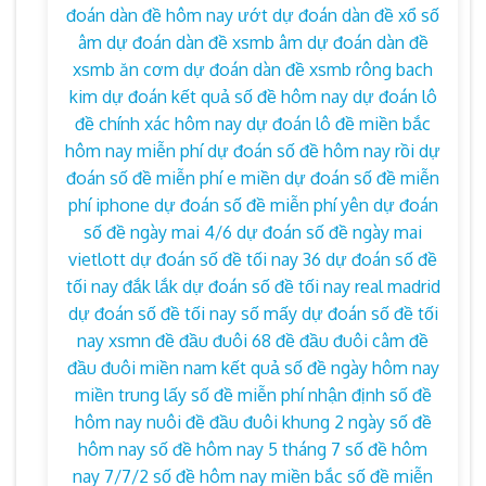
đoán dàn đề hôm nay ướt
dự đoán dàn đề xổ số
âm
dự đoán dàn đề xsmb âm
dự đoán dàn đề
xsmb ăn cơm
dự đoán dàn đề xsmb rông bach
kim
dự đoán kết quả số đề hôm nay
dự đoán lô
đề chính xác hôm nay
dự đoán lô đề miền bắc
hôm nay miễn phí
dự đoán số đề hôm nay rồi
dự
đoán số đề miễn phí e miền
dự đoán số đề miễn
phí iphone
dự đoán số đề miễn phí yên
dự đoán
số đề ngày mai 4/6
dự đoán số đề ngày mai
vietlott
dự đoán số đề tối nay 36
dự đoán số đề
tối nay đắk lắk
dự đoán số đề tối nay real madrid
dự đoán số đề tối nay số mấy
dự đoán số đề tối
nay xsmn
đề đầu đuôi 68
đề đầu đuôi câm
đề
đầu đuôi miền nam
kết quả số đề ngày hôm nay
miền trung
lấy số đề miễn phí
nhận định số đề
hôm nay
nuôi đề đầu đuôi khung 2 ngày
số đề
hôm nay
số đề hôm nay 5 tháng 7
số đề hôm
nay 7/7/2
số đề hôm nay miền bắc
số đề miễn