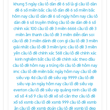
khung 5 ngày
cầu lô dàn đề 6 số là gì
cầu lô dàn
đề 6 số miền bắc
cầu lô dàn đề 6 số miền bắc
hôm nay
cầu lô dàn đề 6 số ngày hôm nay
cầu lô
dàn đề 6 số truyền thống
cầu lô de dàn đề 6 số
chính xác 100
cầu lô đề 3 miền 6666
cầu lô đề 3
miền âm thanh
cầu lô đề 3 miền diễn đàn soi
cầu lô đề 3 miền đánh đề con gì
cầu lô đề 3 miền
giải nhất
cầu lô đề 3 miền lyric
cầu lô đề 3 miền
yên
cầu lô đề chính xác 568
cầu lô đề chính xác
kinh nghiệm bắt
cầu lô đề chính xác theo đầu
cầu lô đề hôm nay a trúng rồi
cầu lô đề hôm nay
imc
cầu lô đề miền bắc ngày hôm nay
cầu lô đề
siêu vip 4d
cầu lô đề siêu vip 9999
cầu lô đề
siêu vip ăn ngày hôm nay
cầu lô đề siêu vip
everton
cầu lô đề siêu vip quảng ninh
cầu lô đề
xổ số 4 số 9
cầu lô đề xổ số cần thơ
cầu lô đề
xổ số xsmb
cầu lô đề xsmb 999
cầu lô đề xsmb
ân
cầu lô đề xsmb đoán
cầu lô đề xsmb lô đẹp