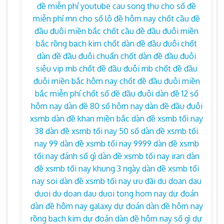
đề miễn phí youtube
cau song thu
cho số đề
miễn phí mn
cho số lô đề hôm nay
chốt cầu đề
đầu đuôi miền bắc
chốt cầu đề đầu đuôi miền
bắc rồng bạch kim
chốt dàn đề đầu đuôi
chốt
dàn đề đầu đuôi chuẩn
chốt dàn đề đầu đuôi
siêu vip mb
chốt đề đầu đuôi mb
chốt đề đầu
đuôi miền bắc hôm nay
chốt đề đầu đuôi miền
bắc miễn phí
chốt số đề đầu đuôi
dàn đề 12 số
hôm nay
dàn đề 80 số hôm nay
dàn đề đầu đuôi
xsmb
dàn đề khan miền bắc
dàn đề xsmb tối nay
38
dàn đề xsmb tối nay 50 số
dàn đề xsmb tối
nay 99
dàn đề xsmb tối nay 9999
dàn đề xsmb
tối nay đánh số gì
dàn đề xsmb tối nay iran
dàn
đề xsmb tối nay khung 3 ngày
dàn đề xsmb tối
nay soi
dàn đề xsmb tối nay ưu đãi
du doan dau
duoi
du doan dau duoi tong hom nay
dự đoán
dàn đề hôm nay galaxy
dự đoán dàn đề hôm nay
rồng bạch kim
dự đoán dàn đề hôm nay số gì
dự