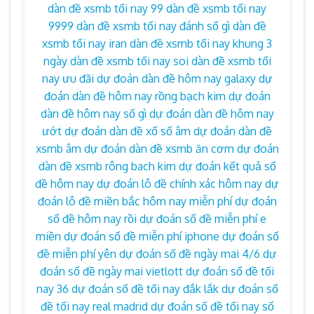
dàn đề xsmb tối nay 99
dàn đề xsmb tối nay
9999
dàn đề xsmb tối nay đánh số gì
dàn đề
xsmb tối nay iran
dàn đề xsmb tối nay khung 3
ngày
dàn đề xsmb tối nay soi
dàn đề xsmb tối
nay ưu đãi
dự đoán dàn đề hôm nay galaxy
dự
đoán dàn đề hôm nay rồng bạch kim
dự đoán
dàn đề hôm nay số gì
dự đoán dàn đề hôm nay
ướt
dự đoán dàn đề xổ số âm
dự đoán dàn đề
xsmb âm
dự đoán dàn đề xsmb ăn cơm
dự đoán
dàn đề xsmb rông bach kim
dự đoán kết quả số
đề hôm nay
dự đoán lô đề chính xác hôm nay
dự
đoán lô đề miền bắc hôm nay miễn phí
dự đoán
số đề hôm nay rồi
dự đoán số đề miễn phí e
miền
dự đoán số đề miễn phí iphone
dự đoán số
đề miễn phí yên
dự đoán số đề ngày mai 4/6
dự
đoán số đề ngày mai vietlott
dự đoán số đề tối
nay 36
dự đoán số đề tối nay đắk lắk
dự đoán số
đề tối nay real madrid
dự đoán số đề tối nay số