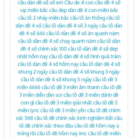
cầu dàn đề xổ số em
Cầu de 4 con
cầu đề 4 số
vip miền bắc
cầu đẹp dàn đề 4 con miền bắc
cầu lô 2 nháy miền bắc
cầu lô ăn thông
cầu lô
dàn đề 4 số
cầu lô dàn đề 4 số 3 ngày
cầu lô dàn
đề 4 số 666
cầu lô dàn đề 4 số ăn quanh năm
cầu lô dàn đề 4 số chạy quanh năm
cầu lô dàn
đề 4 số chính xác 100
cầu lô dàn đề 4 số đẹp
nhất hôm nay
cầu lô dàn đề 4 số hình quả trám
cầu lô dàn đề 4 số hôm nay
cầu lô dàn đề 4 số
khung 2 ngày
cầu lô dàn đề 4 số khung 3 ngày
cầu lô dàn đề 4 số khung 5 ngày
cầu lô đề 3
miền 6666
cầu lô đề 3 miền âm thanh
cầu lô đề
3 miền diễn đàn soi
cầu lô đề 3 miền đánh đề
con gì
cầu lô đề 3 miền giải nhất
cầu lô đề 3
miền lyric
cầu lô đề 3 miền yên
cầu lô đề chính
xác 568
cầu lô đề chính xác kinh nghiệm bắt
cầu
lô đề chính xác theo đầu
cầu lô đề hôm nay a
trúng rồi
cầu lô đề hôm nay imc
cầu lô đề miền