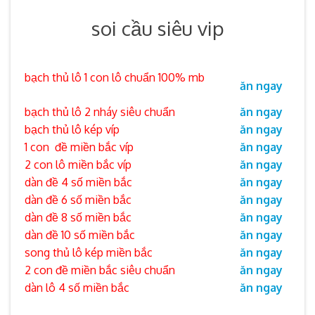
soi cầu siêu vip
bạch thủ lô 1 con lô chuẩn 100% mb
ăn ngay
bạch thủ lô 2 nháy siêu chuẩn
ăn ngay
bạch thủ lô kép víp
ăn ngay
1 con đề miền bắc víp
ăn ngay
2 con lô miền bắc víp
ăn ngay
dàn đề 4 số miền bắc
ăn ngay
dàn đề 6 số miền bắc
ăn ngay
dàn đề 8 số miền bắc
ăn ngay
dàn đề 10 số miền bắc
ăn ngay
song thủ lô kép miền bắc
ăn ngay
2 con đề miền bắc siêu chuẩn
ăn ngay
dàn lô 4 số miền bắc
ăn ngay