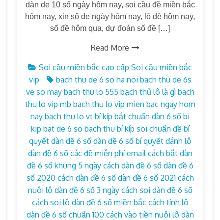
dàn de 10 số ngày hôm nay, soi cầu đề miền bắc
hôm nay, xin số de ngày hôm nay, lô đê hôm nay,
số đề hôm qua, dự đoán số đề […]
Read More
Soi cầu miền bắc cao cấp
Soi cầu miền bắc
vip
bach thu de 6 so ha noi
bach thu de 6s
ve so may
bach thu lo 555
bạch thủ lô là gì
bach
thu lo vip mb
bach thu lo vip mien bac ngay hom
nay
bach thu lo vt
bí kíp bắt chuẩn dàn 6 số
bi
kip bat de 6 so bach thu
bí kíp soi chuẩn đề
bí
quyết dàn đề 6 số dàn đề 6 số
bí quyết đánh lô
dàn đề 6 số
các đề miễn phí email
cách bắt dàn
đề 6 số khung 5 ngày
cách dàn đề 6 số dàn đề 6
số 2020
cách dàn đề 6 số dàn đề 6 số 2021
cách
nuôi lô dàn đề 6 số 3 ngày
cách soi dàn đề 6 số
cách soi lô dàn đề 6 số miền bắc
cách tính lô
dàn đề 6 số chuẩn 100
cách vào tiền nuôi lô dàn