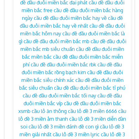
đề đầu đuôi miền bắc đại phát
cầu đề đầu đuôi
miền bắc free
cầu đề đầu đuôi miền bắc hàng
ngày
cầu đề đầu đuôi miền bắc hay về
cầu đề
đầu đuôi miền bắc hay về nhất
cầu đề đầu đuôi
miền bắc hôm nay
cầu đề đầu đuôi miền bắc là
gì
cầu đề đầu đuôi miền bắc mb
cầu đề đầu đuôi
miền bắc mb siêu chuẩn
cầu đề đầu đuôi miền
bắc miền bắc
cầu đề đầu đuôi miền bắc miễn
phí
cầu đề đầu đuôi miền bắc rbk
cầu đề đầu
đuôi miền bắc rồng bạch kim
cầu đề đầu đuôi
miền bắc siêu chính xác
cầu đề đầu đuôi miền
bắc siêu chuẩn
cầu đề đầu đuôi miền bắc tỉ phú
cầu đề đầu đuôi miền bắc tối nay
cầu đề đầu
đuôi miền bắc víp
cầu đề đầu đuôi miền bắc
xsmb
cầu lô ăn thông
cầu lô đề 3 miền 6666
cầu
lô đề 3 miền âm thanh
cầu lô đề 3 miền diễn đàn
soi
cầu lô đề 3 miền đánh đề con gì
cầu lô đề 3
miền giải nhất
cầu lô đề 3 miền lyric
cầu lô đề 3