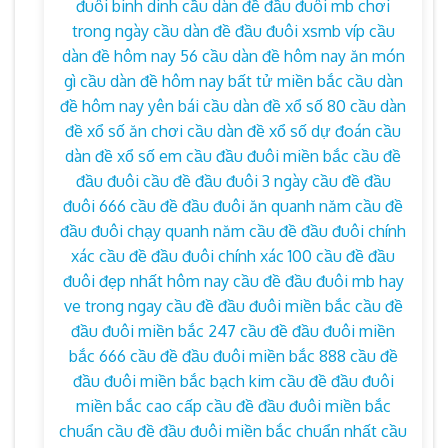
đuôi binh dinh
cầu dàn đề đầu đuôi mb chơi
trong ngày
cầu dàn đề đầu đuôi xsmb víp
cầu
dàn đề hôm nay 56
cầu dàn đề hôm nay ăn món
gì
cầu dàn đề hôm nay bất tử miền bắc
cầu dàn
đề hôm nay yên bái
cầu dàn đề xổ số 80
cầu dàn
đề xổ số ăn chơi
cầu dàn đề xổ số dự đoán
cầu
dàn đề xổ số em
cầu đầu đuôi miền bắc
cầu đề
đầu đuôi
cầu đề đầu đuôi 3 ngày
cầu đề đầu
đuôi 666
cầu đề đầu đuôi ăn quanh năm
cầu đề
đầu đuôi chạy quanh năm
cầu đề đầu đuôi chính
xác
cầu đề đầu đuôi chính xác 100
cầu đề đầu
đuôi đẹp nhất hôm nay
cầu đề đầu đuôi mb hay
ve trong ngay
cầu đề đầu đuôi miền bắc
cầu đề
đầu đuôi miền bắc 247
cầu đề đầu đuôi miền
bắc 666
cầu đề đầu đuôi miền bắc 888
cầu đề
đầu đuôi miền bắc bạch kim
cầu đề đầu đuôi
miền bắc cao cấp
cầu đề đầu đuôi miền bắc
chuẩn
cầu đề đầu đuôi miền bắc chuẩn nhất
cầu