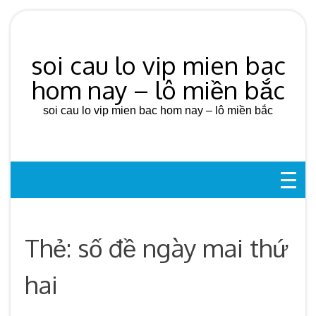
Skip
to
content
soi cau lo vip mien bac
hom nay – lô miền bắc
soi cau lo vip mien bac hom nay – lô miền bắc
Thẻ:
số đề ngày mai thứ
hai