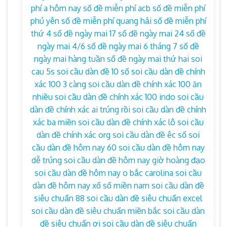
phí a hôm nay
số đề miễn phí acb
số đề miễn phí
phú yên
số đề miễn phí quang hải
số đề miễn phí
thứ 4
số đề ngày mai 17
số đề ngày mai 24
số đề
ngày mai 4/6
số đề ngày mai 6 tháng 7
số đề
ngày mai hàng tuần
số đề ngày mai thứ hai
soi
cau 5s
soi cầu dàn đề 10 số
soi cầu dàn đề chính
xác 100 3 càng
soi cầu dàn đề chính xác 100 ăn
nhiều
soi cầu dàn đề chính xác 100 indo
soi cầu
dàn đề chính xác ai trúng rồi
soi cầu dàn đề chính
xác ba miền
soi cầu dàn đề chính xác lô
soi cầu
dàn đề chính xác org
soi cầu dàn đề êc số
soi
cầu dàn đề hôm nay 60
soi cầu dàn đề hôm nay
dễ trúng
soi cầu dàn đề hôm nay giờ hoàng đạo
soi cầu dàn đề hôm nay o bắc carolina
soi cầu
dàn đề hôm nay xổ số miền nam
soi cầu dàn đề
siêu chuẩn 88
soi cầu dàn đề siêu chuẩn excel
soi cầu dàn đề siêu chuẩn miền bắc
soi cầu dàn
đề siêu chuẩn ơi
soi cầu dàn đề siêu chuẩn