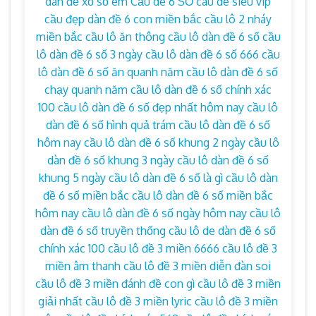
dàn đề xổ số em
Cầu de 6 SỐ
cau de sieu vip
cầu đẹp dàn đề 6 con miền bắc
cầu lô 2 nháy
miền bắc
cầu lô ăn thông
cầu lô dàn đề 6 số
cầu
lô dàn đề 6 số 3 ngày
cầu lô dàn đề 6 số 666
cầu
lô dàn đề 6 số ăn quanh năm
cầu lô dàn đề 6 số
chạy quanh năm
cầu lô dàn đề 6 số chính xác
100
cầu lô dàn đề 6 số đẹp nhất hôm nay
cầu lô
dàn đề 6 số hình quả trám
cầu lô dàn đề 6 số
hôm nay
cầu lô dàn đề 6 số khung 2 ngày
cầu lô
dàn đề 6 số khung 3 ngày
cầu lô dàn đề 6 số
khung 5 ngày
cầu lô dàn đề 6 số là gì
cầu lô dàn
đề 6 số miền bắc
cầu lô dàn đề 6 số miền bắc
hôm nay
cầu lô dàn đề 6 số ngày hôm nay
cầu lô
dàn đề 6 số truyền thống
cầu lô de dàn đề 6 số
chính xác 100
cầu lô đề 3 miền 6666
cầu lô đề 3
miền âm thanh
cầu lô đề 3 miền diễn đàn soi
cầu lô đề 3 miền đánh đề con gì
cầu lô đề 3 miền
giải nhất
cầu lô đề 3 miền lyric
cầu lô đề 3 miền