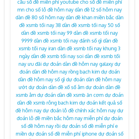
cầu số đề miễn phí youtube
cho số đề miễn phí
mn
cho số lô đề hôm nay
dàn đề 12 số hôm nay
dàn đề 80 số hôm nay
dàn đề khan miền bắc
dàn
đề xsmb tối nay 38
dàn đề xsmb tối nay 50 số
dàn đề xsmb tối nay 99
dàn đề xsmb tối nay
9999
dàn đề xsmb tối nay đánh số gì
dàn đề
xsmb tối nay iran
dàn đề xsmb tối nay khung 3
ngày
dàn đề xsmb tối nay soi
dàn đề xsmb tối
nay ưu đãi
dự đoán dàn đề hôm nay galaxy
dự
đoán dàn đề hôm nay rồng bạch kim
dự đoán
dàn đề hôm nay số gì
dự đoán dàn đề hôm nay
ướt
dự đoán dàn đề xổ số âm
dự đoán dàn đề
xsmb âm
dự đoán dàn đề xsmb ăn cơm
dự đoán
dàn đề xsmb rông bach kim
dự đoán kết quả số
đề hôm nay
dự đoán lô đề chính xác hôm nay
dự
đoán lô đề miền bắc hôm nay miễn phí
dự đoán
số đề hôm nay rồi
dự đoán số đề miễn phí e
miền
dự đoán số đề miễn phí iphone
dự đoán số