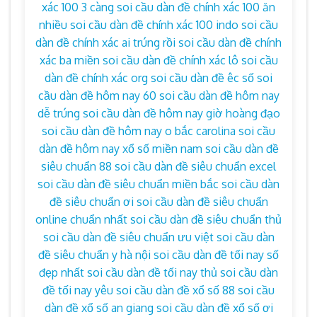
xác 100 3 càng
soi cầu dàn đề chính xác 100 ăn
nhiều
soi cầu dàn đề chính xác 100 indo
soi cầu
dàn đề chính xác ai trúng rồi
soi cầu dàn đề chính
xác ba miền
soi cầu dàn đề chính xác lô
soi cầu
dàn đề chính xác org
soi cầu dàn đề êc số
soi
cầu dàn đề hôm nay 60
soi cầu dàn đề hôm nay
dễ trúng
soi cầu dàn đề hôm nay giờ hoàng đạo
soi cầu dàn đề hôm nay o bắc carolina
soi cầu
dàn đề hôm nay xổ số miền nam
soi cầu dàn đề
siêu chuẩn 88
soi cầu dàn đề siêu chuẩn excel
soi cầu dàn đề siêu chuẩn miền bắc
soi cầu dàn
đề siêu chuẩn ơi
soi cầu dàn đề siêu chuẩn
online chuẩn nhất
soi cầu dàn đề siêu chuẩn thủ
soi cầu dàn đề siêu chuẩn ưu việt
soi cầu dàn
đề siêu chuẩn y hà nội
soi cầu dàn đề tối nay số
đẹp nhất
soi cầu dàn đề tối nay thủ
soi cầu dàn
đề tối nay yêu
soi cầu dàn đề xổ số 88
soi cầu
dàn đề xổ số an giang
soi cầu dàn đề xổ số ơi