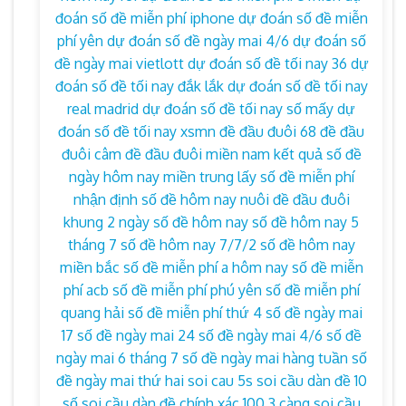
đoán số đề miễn phí iphone
dự đoán số đề miễn
phí yên
dự đoán số đề ngày mai 4/6
dự đoán số
đề ngày mai vietlott
dự đoán số đề tối nay 36
dự
đoán số đề tối nay đắk lắk
dự đoán số đề tối nay
real madrid
dự đoán số đề tối nay số mấy
dự
đoán số đề tối nay xsmn
đề đầu đuôi 68
đề đầu
đuôi câm
đề đầu đuôi miền nam
kết quả số đề
ngày hôm nay miền trung
lấy số đề miễn phí
nhận định số đề hôm nay
nuôi đề đầu đuôi
khung 2 ngày
số đề hôm nay
số đề hôm nay 5
tháng 7
số đề hôm nay 7/7/2
số đề hôm nay
miền bắc
số đề miễn phí a hôm nay
số đề miễn
phí acb
số đề miễn phí phú yên
số đề miễn phí
quang hải
số đề miễn phí thứ 4
số đề ngày mai
17
số đề ngày mai 24
số đề ngày mai 4/6
số đề
ngày mai 6 tháng 7
số đề ngày mai hàng tuần
số
đề ngày mai thứ hai
soi cau 5s
soi cầu dàn đề 10
số
soi cầu dàn đề chính xác 100 3 càng
soi cầu