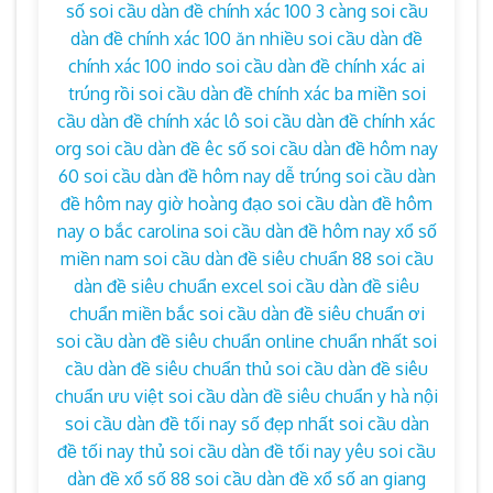
số
soi cầu dàn đề chính xác 100 3 càng
soi cầu
dàn đề chính xác 100 ăn nhiều
soi cầu dàn đề
chính xác 100 indo
soi cầu dàn đề chính xác ai
trúng rồi
soi cầu dàn đề chính xác ba miền
soi
cầu dàn đề chính xác lô
soi cầu dàn đề chính xác
org
soi cầu dàn đề êc số
soi cầu dàn đề hôm nay
60
soi cầu dàn đề hôm nay dễ trúng
soi cầu dàn
đề hôm nay giờ hoàng đạo
soi cầu dàn đề hôm
nay o bắc carolina
soi cầu dàn đề hôm nay xổ số
miền nam
soi cầu dàn đề siêu chuẩn 88
soi cầu
dàn đề siêu chuẩn excel
soi cầu dàn đề siêu
chuẩn miền bắc
soi cầu dàn đề siêu chuẩn ơi
soi cầu dàn đề siêu chuẩn online chuẩn nhất
soi
cầu dàn đề siêu chuẩn thủ
soi cầu dàn đề siêu
chuẩn ưu việt
soi cầu dàn đề siêu chuẩn y hà nội
soi cầu dàn đề tối nay số đẹp nhất
soi cầu dàn
đề tối nay thủ
soi cầu dàn đề tối nay yêu
soi cầu
dàn đề xổ số 88
soi cầu dàn đề xổ số an giang