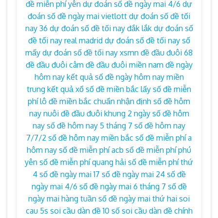
đề miễn phí yên
dự đoán số đề ngày mai 4/6
dự
đoán số đề ngày mai vietlott
dự đoán số đề tối
nay 36
dự đoán số đề tối nay đắk lắk
dự đoán số
đề tối nay real madrid
dự đoán số đề tối nay số
mấy
dự đoán số đề tối nay xsmn
đề đầu đuôi 68
đề đầu đuôi câm
đề đầu đuôi miền nam
đề ngày
hôm nay
kết quả số đề ngày hôm nay miền
trung
kết quả xổ số đề miền bắc
lấy số đề miễn
phí
lô đề miền bắc chuẩn
nhận định số đề hôm
nay
nuôi đề đầu đuôi khung 2 ngày
số đề hôm
nay
số đề hôm nay 5 tháng 7
số đề hôm nay
7/7/2
số đề hôm nay miền bắc
số đề miễn phí a
hôm nay
số đề miễn phí acb
số đề miễn phí phú
yên
số đề miễn phí quang hải
số đề miễn phí thứ
4
số đề ngày mai 17
số đề ngày mai 24
số đề
ngày mai 4/6
số đề ngày mai 6 tháng 7
số đề
ngày mai hàng tuần
số đề ngày mai thứ hai
soi
cau 5s
soi cầu dàn đề 10 số
soi cầu dàn đề chính