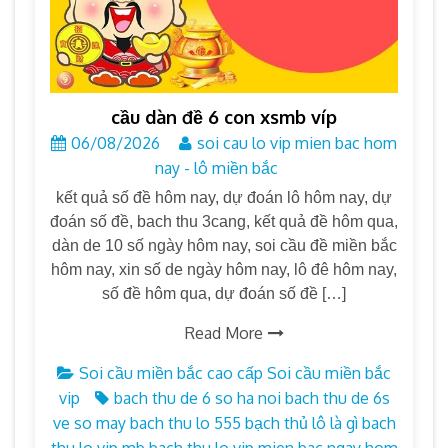
cầu dàn đề 6 con xsmb víp
06/08/2026
soi cau lo vip mien bac hom
nay - lô miền bắc
kết quả số đề hôm nay, dự đoán lô hôm nay, dự
đoán số đề, bach thu 3cang, kết quả đề hôm qua,
dàn de 10 số ngày hôm nay, soi cầu đề miền bắc
hôm nay, xin số de ngày hôm nay, lô đê hôm nay,
số đề hôm qua, dự đoán số đề […]
Read More
Soi cầu miền bắc cao cấp
Soi cầu miền bắc
vip
bach thu de 6 so ha noi
bach thu de 6s
ve so may
bach thu lo 555
bạch thủ lô là gì
bach
thu lo vip mb
bach thu lo vip mien bac ngay hom