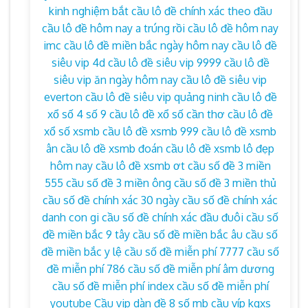
kinh nghiệm bắt
cầu lô đề chính xác theo đầu
cầu lô đề hôm nay a trúng rồi
cầu lô đề hôm nay
imc
cầu lô đề miền bắc ngày hôm nay
cầu lô đề
siêu vip 4d
cầu lô đề siêu vip 9999
cầu lô đề
siêu vip ăn ngày hôm nay
cầu lô đề siêu vip
everton
cầu lô đề siêu vip quảng ninh
cầu lô đề
xổ số 4 số 9
cầu lô đề xổ số cần thơ
cầu lô đề
xổ số xsmb
cầu lô đề xsmb 999
cầu lô đề xsmb
ân
cầu lô đề xsmb đoán
cầu lô đề xsmb lô đẹp
hôm nay
cầu lô đề xsmb ơt
cầu số đề 3 miền
555
cầu số đề 3 miền ông
cầu số đề 3 miền thủ
cầu số đề chính xác 30 ngày
cầu số đề chính xác
danh con gi
cầu số đề chính xác đầu đuôi
cầu số
đề miền bắc 9 tây
cầu số đề miền bắc âu
cầu số
đề miền bắc y lệ
cầu số đề miễn phí 7777
cầu số
đề miễn phí 786
cầu số đề miễn phí âm dương
cầu số đề miễn phí index
cầu số đề miễn phí
youtube
Cầu vip dàn đề 8 số mb
cầu víp kqxs