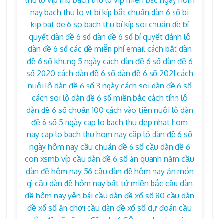
nay
bach thu lo vt
bí kíp bắt chuẩn dàn 6 số
bi
kip bat de 6 so bach thu
bí kíp soi chuẩn đề
bí
quyết dàn đề 6 số dàn đề 6 số
bí quyết đánh lô
dàn đề 6 số
các đề miễn phí email
cách bắt dàn
đề 6 số khung 5 ngày
cách dàn đề 6 số dàn đề 6
số 2020
cách dàn đề 6 số dàn đề 6 số 2021
cách
nuôi lô dàn đề 6 số 3 ngày
cách soi dàn đề 6 số
cách soi lô dàn đề 6 số miền bắc
cách tính lô
dàn đề 6 số chuẩn 100
cách vào tiền nuôi lô dàn
đề 6 số 5 ngày
cap lo bach thu dep nhat hom
nay
cap lo bach thu hom nay
cặp lô dàn đề 6 số
ngày hôm nay
cầu chuẩn đề 6 số
cầu dàn đề 6
con xsmb víp
cầu dàn đề 6 số ăn quanh năm
cầu
dàn đề hôm nay 56
cầu dàn đề hôm nay ăn món
gì
cầu dàn đề hôm nay bất tử miền bắc
cầu dàn
đề hôm nay yên bái
cầu dàn đề xổ số 80
cầu dàn
đề xổ số ăn chơi
cầu dàn đề xổ số dự đoán
cầu