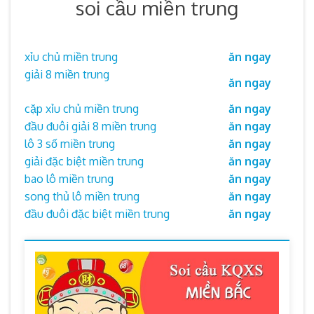
soi cầu miền trung
xỉu chủ miền trung
ăn ngay
giải 8 miền trung
ăn ngay
cặp xỉu chủ miền trung
ăn ngay
đầu đuôi giải 8 miền trung
ăn ngay
lô 3 số miền trung
ăn ngay
giải đặc biệt miền trung
ăn ngay
bao lô miền trung
ăn ngay
song thủ lô miền trung
ăn ngay
đầu đuôi đặc biệt miền trung
ăn ngay