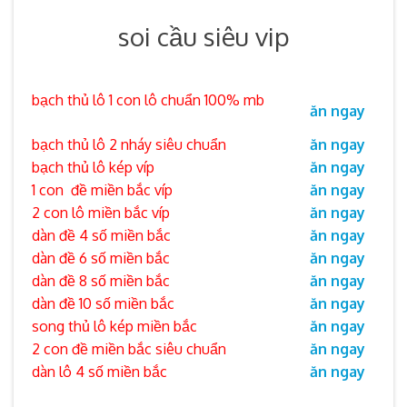
soi cầu siêu vip
bạch thủ lô 1 con lô chuẩn 100% mb
ăn ngay
bạch thủ lô 2 nháy siêu chuẩn
ăn ngay
bạch thủ lô kép víp
ăn ngay
1 con đề miền bắc víp
ăn ngay
2 con lô miền bắc víp
ăn ngay
dàn đề 4 số miền bắc
ăn ngay
dàn đề 6 số miền bắc
ăn ngay
dàn đề 8 số miền bắc
ăn ngay
dàn đề 10 số miền bắc
ăn ngay
song thủ lô kép miền bắc
ăn ngay
2 con đề miền bắc siêu chuẩn
ăn ngay
dàn lô 4 số miền bắc
ăn ngay