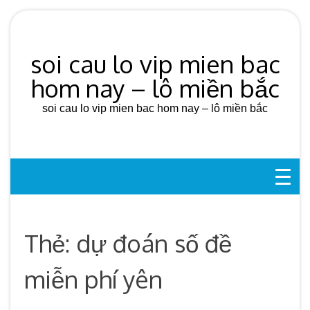
Skip
to
content
soi cau lo vip mien bac
hom nay – lô miền bắc
soi cau lo vip mien bac hom nay – lô miền bắc
Thẻ:
dự đoán số đề
miễn phí yên