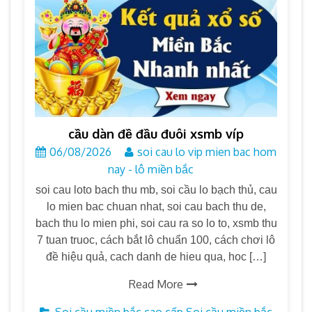
cầu dàn đề đầu đuôi xsmb víp
06/08/2026
soi cau lo vip mien bac hom
nay - lô miền bắc
soi cau loto bach thu mb, soi cầu lo bạch thủ, cau
lo mien bac chuan nhat, soi cau bach thu de,
bach thu lo mien phi, soi cau ra so lo to, xsmb thu
7 tuan truoc, cách bắt lô chuẩn 100, cách chơi lô
đề hiệu quả, cach danh de hieu qua, hoc […]
Read More
Soi cầu miền bắc cao cấp
Soi cầu miền bắc