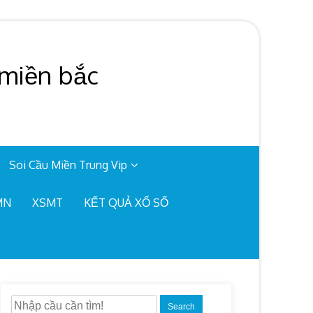
 miền bắc
Soi Cầu Miền Trung Vip
MN
XSMT
KẾT QUẢ XỔ SỐ
Search