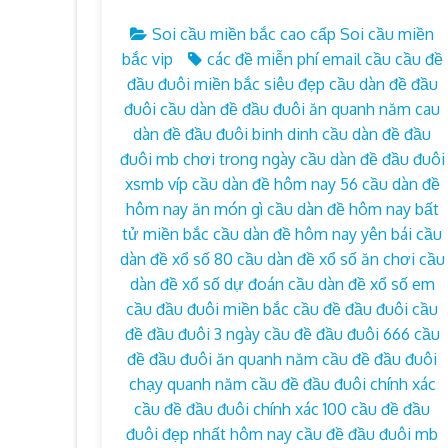
Soi cầu miền bắc cao cấp
Soi cầu miền
bắc vip
các đề miễn phí email
cầu cầu đề
đầu đuôi miền bắc siêu đẹp
cầu dàn đề đầu
đuôi
cầu dàn đề đầu đuôi ăn quanh năm
cau
dàn đề đầu đuôi binh dinh
cầu dàn đề đầu
đuôi mb chơi trong ngày
cầu dàn đề đầu đuôi
xsmb víp
cầu dàn đề hôm nay 56
cầu dàn đề
hôm nay ăn món gì
cầu dàn đề hôm nay bất
tử miền bắc
cầu dàn đề hôm nay yên bái
cầu
dàn đề xổ số 80
cầu dàn đề xổ số ăn chơi
cầu
dàn đề xổ số dự đoán
cầu dàn đề xổ số em
cầu đầu đuôi miền bắc
cầu đề đầu đuôi
cầu
đề đầu đuôi 3 ngày
cầu đề đầu đuôi 666
cầu
đề đầu đuôi ăn quanh năm
cầu đề đầu đuôi
chạy quanh năm
cầu đề đầu đuôi chính xác
cầu đề đầu đuôi chính xác 100
cầu đề đầu
đuôi đẹp nhất hôm nay
cầu đề đầu đuôi mb