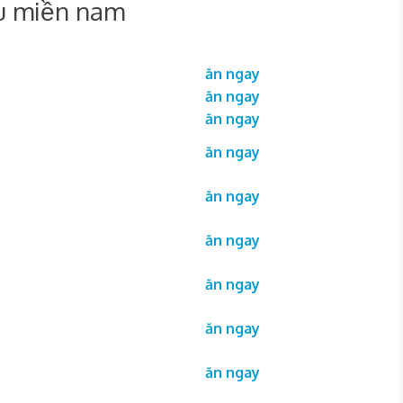
ầu miền nam
ăn ngay
ăn ngay
ăn ngay
ăn ngay
ăn ngay
ăn ngay
ăn ngay
ăn ngay
ăn ngay