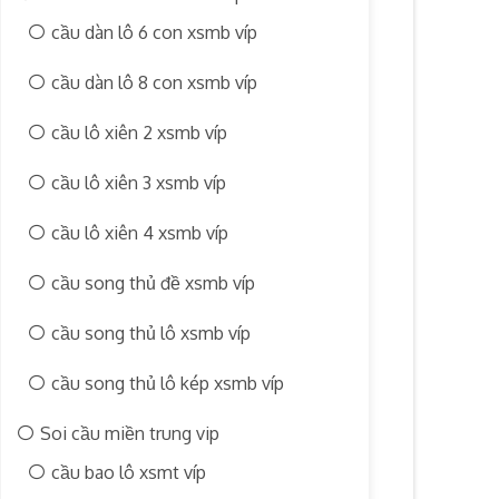
cầu dàn lô 6 con xsmb víp
cầu dàn lô 8 con xsmb víp
cầu lô xiên 2 xsmb víp
cầu lô xiên 3 xsmb víp
cầu lô xiên 4 xsmb víp
cầu song thủ đề xsmb víp
cầu song thủ lô xsmb víp
cầu song thủ lô kép xsmb víp
Soi cầu miền trung vip
cầu bao lô xsmt víp