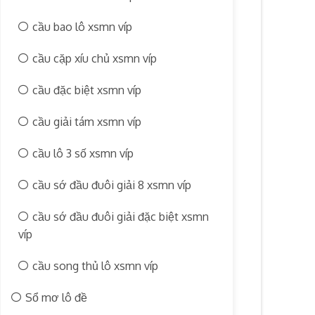
cầu bao lô xsmn víp
cầu cặp xíu chủ xsmn víp
cầu đặc biệt xsmn víp
cầu giải tám xsmn víp
cầu lô 3 số xsmn víp
cầu sớ đầu đuôi giải 8 xsmn víp
cầu sớ đầu đuôi giải đặc biệt xsmn
víp
cầu song thủ lô xsmn víp
Sổ mơ lô đề