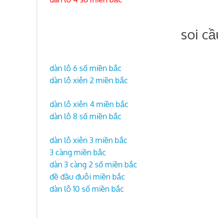
soi c
dàn lô 6 số miền bắc
dàn lô xiên 2 miền bắc
dàn lô xiên 4 miền bắc
dàn lô 8 số miền bắc
dàn lô xiên 3 miền bắc
3 càng miền bắc
dàn 3 càng 2 số miền bắc
đề đầu đuôi miền bắc
dàn lô 10 số miền bắc