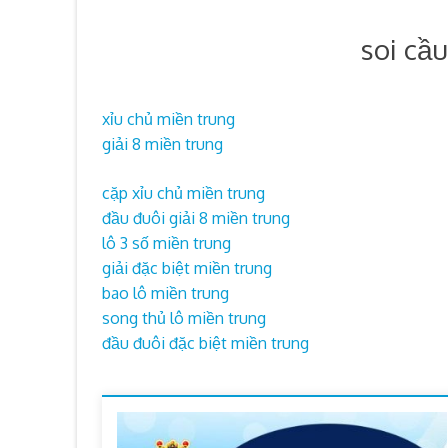
soi cầ
xỉu chủ miền trung
giải 8 miền trung
cặp xỉu chủ miền trung
đầu đuôi giải 8 miền trung
lô 3 số miền trung
giải đặc biệt miền trung
bao lô miền trung
song thủ lô miền trung
đầu đuôi đặc biệt miền trung