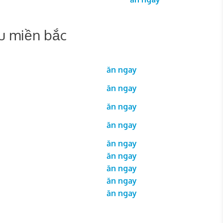
ầu miền bắc
ăn ngay
ăn ngay
ăn ngay
ăn ngay
ăn ngay
ăn ngay
ăn ngay
ăn ngay
ăn ngay