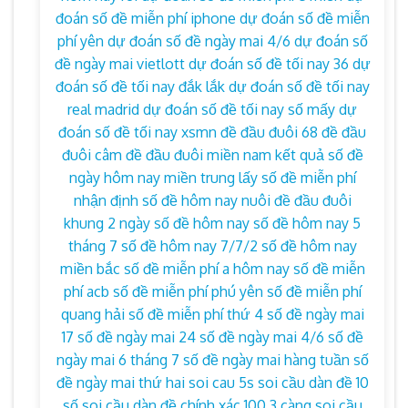
đoán số đề miễn phí iphone
dự đoán số đề miễn
phí yên
dự đoán số đề ngày mai 4/6
dự đoán số
đề ngày mai vietlott
dự đoán số đề tối nay 36
dự
đoán số đề tối nay đắk lắk
dự đoán số đề tối nay
real madrid
dự đoán số đề tối nay số mấy
dự
đoán số đề tối nay xsmn
đề đầu đuôi 68
đề đầu
đuôi câm
đề đầu đuôi miền nam
kết quả số đề
ngày hôm nay miền trung
lấy số đề miễn phí
nhận định số đề hôm nay
nuôi đề đầu đuôi
khung 2 ngày
số đề hôm nay
số đề hôm nay 5
tháng 7
số đề hôm nay 7/7/2
số đề hôm nay
miền bắc
số đề miễn phí a hôm nay
số đề miễn
phí acb
số đề miễn phí phú yên
số đề miễn phí
quang hải
số đề miễn phí thứ 4
số đề ngày mai
17
số đề ngày mai 24
số đề ngày mai 4/6
số đề
ngày mai 6 tháng 7
số đề ngày mai hàng tuần
số
đề ngày mai thứ hai
soi cau 5s
soi cầu dàn đề 10
số
soi cầu dàn đề chính xác 100 3 càng
soi cầu