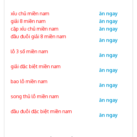
xỉu chủ miền nam
ăn ngay
giải 8 miền nam
ăn ngay
cặp xỉu chủ miền nam
ăn ngay
đầu đuôi giải 8 miền nam
ăn ngay
lô 3 số miền nam
ăn ngay
giải đặc biệt miền nam
ăn ngay
bao lô miền nam
ăn ngay
song thủ lô miền nam
ăn ngay
đầu đuôi đặc biệt miền nam
ăn ngay