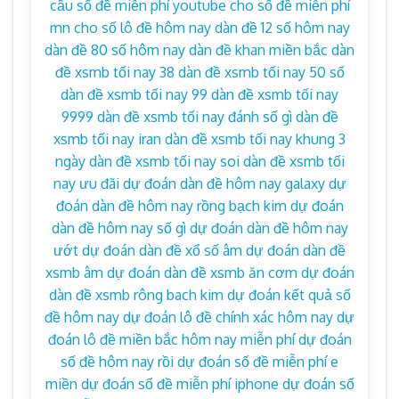
cầu số đề miễn phí youtube
cho số đề miễn phí
mn
cho số lô đề hôm nay
dàn đề 12 số hôm nay
dàn đề 80 số hôm nay
dàn đề khan miền bắc
dàn
đề xsmb tối nay 38
dàn đề xsmb tối nay 50 số
dàn đề xsmb tối nay 99
dàn đề xsmb tối nay
9999
dàn đề xsmb tối nay đánh số gì
dàn đề
xsmb tối nay iran
dàn đề xsmb tối nay khung 3
ngày
dàn đề xsmb tối nay soi
dàn đề xsmb tối
nay ưu đãi
dự đoán dàn đề hôm nay galaxy
dự
đoán dàn đề hôm nay rồng bạch kim
dự đoán
dàn đề hôm nay số gì
dự đoán dàn đề hôm nay
ướt
dự đoán dàn đề xổ số âm
dự đoán dàn đề
xsmb âm
dự đoán dàn đề xsmb ăn cơm
dự đoán
dàn đề xsmb rông bach kim
dự đoán kết quả số
đề hôm nay
dự đoán lô đề chính xác hôm nay
dự
đoán lô đề miền bắc hôm nay miễn phí
dự đoán
số đề hôm nay rồi
dự đoán số đề miễn phí e
miền
dự đoán số đề miễn phí iphone
dự đoán số