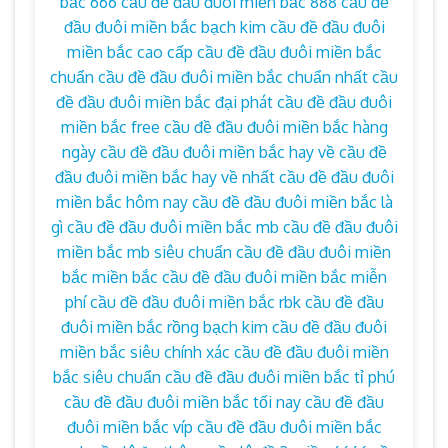
bắc 666
cầu đề đầu đuôi miền bắc 888
cầu đề
đầu đuôi miền bắc bạch kim
cầu đề đầu đuôi
miền bắc cao cấp
cầu đề đầu đuôi miền bắc
chuẩn
cầu đề đầu đuôi miền bắc chuẩn nhất
cầu
đề đầu đuôi miền bắc đại phát
cầu đề đầu đuôi
miền bắc free
cầu đề đầu đuôi miền bắc hàng
ngày
cầu đề đầu đuôi miền bắc hay về
cầu đề
đầu đuôi miền bắc hay về nhất
cầu đề đầu đuôi
miền bắc hôm nay
cầu đề đầu đuôi miền bắc là
gì
cầu đề đầu đuôi miền bắc mb
cầu đề đầu đuôi
miền bắc mb siêu chuẩn
cầu đề đầu đuôi miền
bắc miền bắc
cầu đề đầu đuôi miền bắc miễn
phí
cầu đề đầu đuôi miền bắc rbk
cầu đề đầu
đuôi miền bắc rồng bạch kim
cầu đề đầu đuôi
miền bắc siêu chính xác
cầu đề đầu đuôi miền
bắc siêu chuẩn
cầu đề đầu đuôi miền bắc tỉ phú
cầu đề đầu đuôi miền bắc tối nay
cầu đề đầu
đuôi miền bắc víp
cầu đề đầu đuôi miền bắc