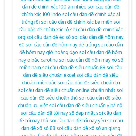
dàn đề chính xác 100 ăn nhiều
soi cầu dàn đề
chính xác 100 indo
soi cầu dàn đề chính xác ai
trúng rồi
soi cầu dàn đề chính xác ba miền
soi
cầu dàn đề chính xác lô
soi cầu dàn đề chính xác
org
soi cầu dàn đề êc số
soi cầu dàn đề hôm nay
60
soi cầu dàn đề hôm nay dễ trúng
soi cầu dàn
đề hôm nay giờ hoàng đạo
soi cầu dàn đề hôm
nay o bắc carolina
soi cầu dàn đề hôm nay xổ số
miền nam
soi cầu dàn đề siêu chuẩn 88
soi cầu
dàn đề siêu chuẩn excel
soi cầu dàn đề siêu
chuẩn miền bắc
soi cầu dàn đề siêu chuẩn ơi
soi cầu dàn đề siêu chuẩn online chuẩn nhất
soi
cầu dàn đề siêu chuẩn thủ
soi cầu dàn đề siêu
chuẩn ưu việt
soi cầu dàn đề siêu chuẩn y hà nội
soi cầu dàn đề tối nay số đẹp nhất
soi cầu dàn
đề tối nay thủ
soi cầu dàn đề tối nay yêu
soi cầu
dàn đề xổ số 88
soi cầu dàn đề xổ số an giang
soi cầu dàn đề xổ số ơi hôm nay
soi cầu dàn đề