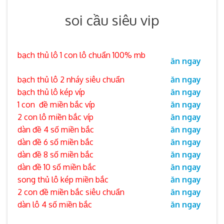
soi cầu siêu vip
bạch thủ lô 1 con lô chuẩn 100% mb
ăn ngay
bạch thủ lô 2 nháy siêu chuẩn
ăn ngay
bạch thủ lô kép víp
ăn ngay
1 con đề miền bắc víp
ăn ngay
2 con lô miền bắc víp
ăn ngay
dàn đề 4 số miền bắc
ăn ngay
dàn đề 6 số miền bắc
ăn ngay
dàn đề 8 số miền bắc
ăn ngay
dàn đề 10 số miền bắc
ăn ngay
song thủ lô kép miền bắc
ăn ngay
2 con đề miền bắc siêu chuẩn
ăn ngay
dàn lô 4 số miền bắc
ăn ngay