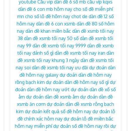
youtube
Cầu vip dàn đề 6 số mb
cầu víp kqxs
dàn đề 6 con mb hôm nay
cho số đề miễn phí
mn
cho số lô đề hôm nay
chot de
dàn đề 12 số
hôm nay
dàn đề 6 con xsmb
dàn đề 80 số hôm
nay
dàn đề khan miền bắc
dàn đề xsmb tối nay
38
dàn đề xsmb tối nay 50 số
dàn đề xsmb tối
nay 99
dàn đề xsmb tối nay 9999
dàn đề xsmb
tối nay đánh số gì
dàn đề xsmb tối nay iran
dàn
đề xsmb tối nay khung 3 ngày
dàn đề xsmb tối
nay soi
dàn đề xsmb tối nay ưu đãi
dự đoán dàn
đề hôm nay galaxy
dự đoán dàn đề hôm nay
rồng bạch kim
dự đoán dàn đề hôm nay số gì
dự
đoán dàn đề hôm nay ướt
dự đoán dàn đề xổ số
âm
dự đoán dàn đề xsmb âm
dự đoán dàn đề
xsmb ăn cơm
dự đoán dàn đề xsmb rông bach
kim
dự đoán kết quả số đề hôm nay
dự đoán lô
đề chính xác hôm nay
dự đoán lô đề miền bắc
hôm nay miễn phí
dự đoán số đề hôm nay rồi
dự