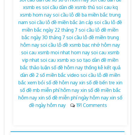
xsmb es
soi cầu dàn đề xsmb thủ
soi cau kq
xsmb hom nay
soi cầu lô đề ba miền bắc trung
nam
soi cầu lô đề miền bắc ăn cáp
soi cầu lô đề
miền bắc ngày 22 tháng 7
soi cầu lô đề miền
bắc ngày 30 tháng 7
soi cầu lô đề miền trung
hôm nay
soi cầu lô đề xsmb bạc nhớ hôm nay
soi cau xsmb moi nhat hom nay
soi cau xsmb
vip nhat
soi cau xsmb xo so
tạo dàn đề miền
bắc
thảo luận số đề hôm nay
thống kê kết quả
dàn đề 2 số miền bắc
video soi cầu lô đề miền
bắc
xem bói số đề hôm nay
xin số đề bến tre
xin
số đề mb miễn phí hôm nay
xin số đề miền bắc
hôm nay
xin số đề miễn phí ngày hôm nay
xin số
đề ngày hôm nay
191 Comments