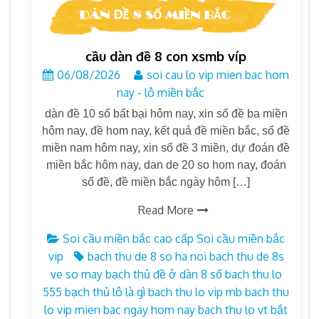
cầu dàn đề 8 con xsmb víp
06/08/2026
soi cau lo vip mien bac hom
nay - lô miền bắc
dàn đề 10 số bất bại hôm nay, xin số đề ba miền
hôm nay, đề hom nay, kết quả đề miền bắc, số đề
miền nam hôm nay, xin số đề 3 miền, dự đoán đề
miền bắc hôm nay, dan de 20 so hom nay, đoán
số đề, đề miền bắc ngày hôm […]
Read More
Soi cầu miền bắc cao cấp
Soi cầu miền bắc
vip
bach thu de 8 so ha noi
bach thu de 8s
ve so may
bạch thủ đề ở dàn 8 số
bach thu lo
555
bạch thủ lô là gì
bach thu lo vip mb
bach thu
lo vip mien bac ngay hom nay
bach thu lo vt
bắt