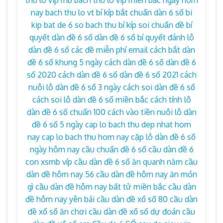
nay
bach thu lo vt
bí kíp bắt chuẩn dàn 6 số
bi
kip bat de 6 so bach thu
bí kíp soi chuẩn đề
bí
quyết dàn đề 6 số dàn đề 6 số
bí quyết đánh lô
dàn đề 6 số
các đề miễn phí email
cách bắt dàn
đề 6 số khung 5 ngày
cách dàn đề 6 số dàn đề 6
số 2020
cách dàn đề 6 số dàn đề 6 số 2021
cách
nuôi lô dàn đề 6 số 3 ngày
cách soi dàn đề 6 số
cách soi lô dàn đề 6 số miền bắc
cách tính lô
dàn đề 6 số chuẩn 100
cách vào tiền nuôi lô dàn
đề 6 số 5 ngày
cap lo bach thu dep nhat hom
nay
cap lo bach thu hom nay
cặp lô dàn đề 6 số
ngày hôm nay
cầu chuẩn đề 6 số
cầu dàn đề 6
con xsmb víp
cầu dàn đề 6 số ăn quanh năm
cầu
dàn đề hôm nay 56
cầu dàn đề hôm nay ăn món
gì
cầu dàn đề hôm nay bất tử miền bắc
cầu dàn
đề hôm nay yên bái
cầu dàn đề xổ số 80
cầu dàn
đề xổ số ăn chơi
cầu dàn đề xổ số dự đoán
cầu