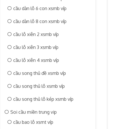
cầu dàn lô 6 con xsmb víp
cầu dàn lô 8 con xsmb víp
cầu lô xiên 2 xsmb víp
cầu lô xiên 3 xsmb víp
cầu lô xiên 4 xsmb víp
cầu song thủ đề xsmb víp
cầu song thủ lô xsmb víp
cầu song thủ lô kép xsmb víp
Soi cầu miền trung vip
cầu bao lô xsmt víp