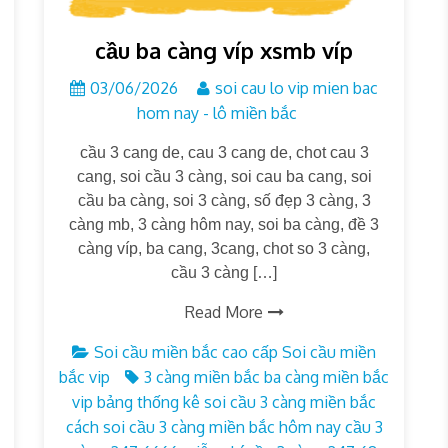
cầu ba càng víp xsmb víp
03/06/2026
soi cau lo vip mien bac
hom nay - lô miền bắc
cầu 3 cang de, cau 3 cang de, chot cau 3
cang, soi cầu 3 càng, soi cau ba cang, soi
cầu ba càng, soi 3 càng, số đẹp 3 càng, 3
càng mb, 3 càng hôm nay, soi ba càng, đề 3
càng víp, ba cang, 3cang, chot so 3 càng,
cầu 3 càng […]
Read More
Soi cầu miền bắc cao cấp
Soi cầu miền
bắc vip
3 càng miền bắc
ba càng miền bắc
vip
bảng thống kê soi cầu 3 càng miền bắc
cách soi cầu 3 càng miền bắc hôm nay
cầu 3