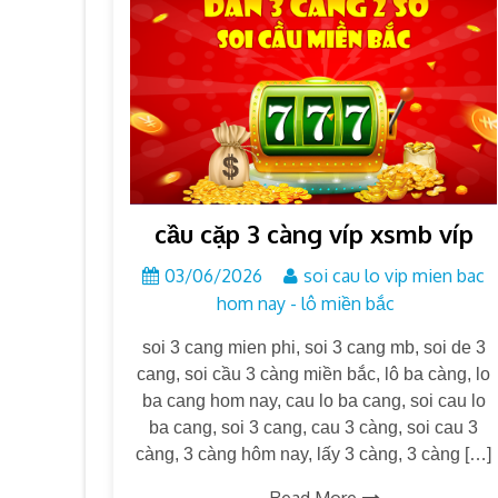
cầu cặp 3 càng víp xsmb víp
03/06/2026
soi cau lo vip mien bac
hom nay - lô miền bắc
soi 3 cang mien phi, soi 3 cang mb, soi de 3
cang, soi cầu 3 càng miền bắc, lô ba càng, lo
ba cang hom nay, cau lo ba cang, soi cau lo
ba cang, soi 3 cang, cau 3 càng, soi cau 3
càng, 3 càng hôm nay, lấy 3 càng, 3 càng […]