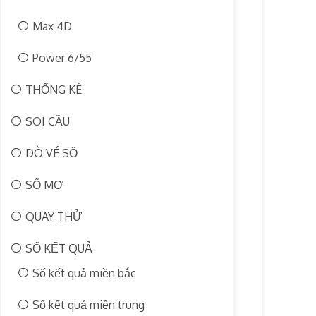
Max 4D
Power 6/55
THỐNG KÊ
SOI CẦU
DÒ VÉ SỐ
SỔ MƠ
QUAY THỬ
SỐ KẾT QUẢ
Số kết quả miền bắc
Số kết quả miền trung