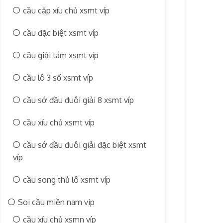
cầu cặp xíu chủ xsmt víp
cầu đặc biệt xsmt víp
cầu giải tám xsmt víp
cầu lô 3 số xsmt víp
cầu sớ đầu đuôi giải 8 xsmt víp
cầu xíu chủ xsmt víp
cầu sớ đầu đuôi giải đặc biệt xsmt
víp
cầu song thủ lô xsmt víp
Soi cầu miền nam vip
cầu xíu chủ xsmn víp