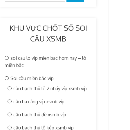
KHU VỰC CHỐT SỐ SOI
CẦU XSMB
soi cau lo vip mien bac hom nay – lô
miền bắc
Soi cầu miền bắc vip
cầu bạch thủ lô 2 nháy víp xsmb víp
cầu ba càng víp xsmb víp
cầu bạch thủ đề xsmb víp
cầu bạch thủ lô kép xsmb víp