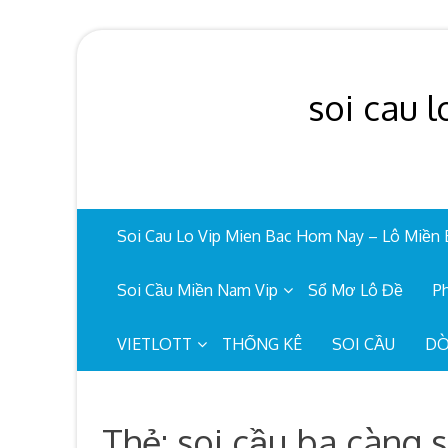
Skip
to
content
soi cau 
Soi Cau Lo Vip Mien Bac Hom Nay – Lô Miền
Soi Cầu Miền Nam Vip
Sổ Mơ Lô Đề
P
VIETLOTT
THỐNG KÊ
SOI CẦU
DÒ
Thẻ:
soi cầu ba càng 