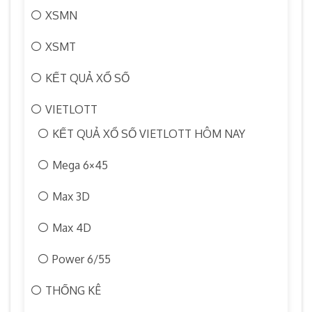
XSMN
XSMT
KẾT QUẢ XỔ SỐ
VIETLOTT
KẾT QUẢ XỔ SỐ VIETLOTT HÔM NAY
Mega 6×45
Max 3D
Max 4D
Power 6/55
THỐNG KÊ