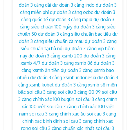
đoán 3 càng dài
dự đoán 3 càng indo
dự đoán 3
càng miễn phí
dự đoán 3 càng ocbc
dự đoán 3
càng quốc tế
dự đoán 3 càng rapid
dự đoán 3
càng siêu chuẩn 100 ngày
dự đoán 3 càng siêu
chuẩn 50
dự đoán 3 càng siêu chuẩn bạc liêu
dự
đoán 3 càng siêu chuẩn cà mau
dự đoán 3 càng
siêu chuẩn tại hà nội
dự đoán 3 càng vip hôm
nay
dự đoán 3 càng xsmb 200
dự đoán 3 càng
xsmb 4/7
dự đoán 3 càng xsmb 86
dự đoán 3
càng xsmb ăn tiền
dự đoán 3 càng xsmb bao
nhiêu
dự đoán 3 càng xsmb indonesia
dự đoán 3
càng xsmb kubet
dự đoán 3 càng xsmb số miền
bắc
soi cầu 3 càng
soi cầu 3 càng 00 99
soi cầu
3 càng chính xác 100 bugün
soi cầu 3 càng chính
xác 100 ướt
soi cầu 3 càng chính xác 100 việt
nam
soi cau 3 cang chinh xac ău
soi cau 3 cang
chinh xac binh dinh
soi cau 3 cang chinh xac
rong
soi cầu 3 càng chuẩn xác nhất
soi cầu 3