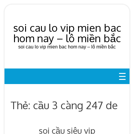
Skip
to
content
soi cau lo vip mien bac
hom nay – lô miền bắc
soi cau lo vip mien bac hom nay – lô miền bắc
Thẻ:
cầu 3 càng 247 de
soi cầu siêu vip