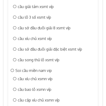
cầu giải tám xsmt víp
cầu lô 3 số xsmt víp
cầu sớ đầu đuôi giải 8 xsmt víp
cầu xíu chủ xsmt víp
cầu sớ đầu đuôi giải đặc biệt xsmt víp
cầu song thủ lô xsmt víp
Soi cầu miền nam vip
cầu xíu chủ xsmn víp
cầu bao lô xsmn víp
cầu cặp xíu chủ xsmn víp