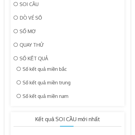
SOI CẦU
DÒ VÉ SỐ
SỔ MƠ
QUAY THỬ
SỐ KẾT QUẢ
Số kết quả miền bắc
Số kết quả miền trung
Số kết quả miền nam
Kết quả SOI CẦU mới nhất