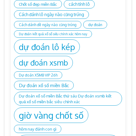
Chốt số đẹp miền Bắc
cách tính lô
Cách đánh lô ngày nào cũng trúng
dự đoán
Cách đánh đề ngày nào cũng trúng
Dự đoán kết quả xổ số siêu chính xác hôm nay
dự đoán lô kép
dự đoán xsmb
Dự đoán XSMB VIP 26h
Dự đoán xổ số miền Bắc
Dự đoán xổ số miền Bắc thứ sáu Dự đoán xsmb kết
quả xổ số miền bắc siêu chính xác
giờ vàng chốt số
hôm nay đánh con gì