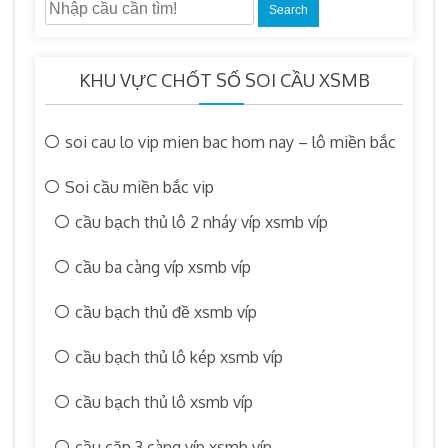
Search
KHU VỰC CHỐT SỐ SOI CẦU XSMB
soi cau lo vip mien bac hom nay – lô miền bắc
Soi cầu miền bắc vip
cầu bạch thủ lô 2 nháy víp xsmb víp
cầu ba càng víp xsmb víp
cầu bạch thủ đề xsmb víp
cầu bạch thủ lô kép xsmb víp
cầu bạch thủ lô xsmb víp
cầu cặp 3 càng víp xsmb víp