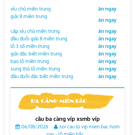
xỉu chủ miền trung
ăn ngay
giải 8 miền trung
ăn ngay
cặp xỉu chủ miền trung
ăn ngay
đầu đuôi giải 8 miền trung
ăn ngay
lô 3 số miền trung
ăn ngay
giải đặc biệt miền trung
ăn ngay
bao lô miền trung
ăn ngay
song thủ lô miền trung
ăn ngay
đầu đuôi đặc biệt miền trung
ăn ngay
cầu ba càng víp xsmb víp
06/08/2026
soi cau lo vip mien bac hom
nay - lô miền bắc