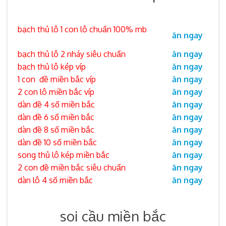
bạch thủ lô 1 con lô chuẩn 100% mb
ăn ngay
bạch thủ lô 2 nháy siêu chuẩn
ăn ngay
bạch thủ lô kép víp
ăn ngay
1 con đề miền bắc víp
ăn ngay
2 con lô miền bắc víp
ăn ngay
dàn đề 4 số miền bắc
ăn ngay
dàn đề 6 số miền bắc
ăn ngay
dàn đề 8 số miền bắc
ăn ngay
dàn đề 10 số miền bắc
ăn ngay
song thủ lô kép miền bắc
ăn ngay
2 con đề miền bắc siêu chuẩn
ăn ngay
dàn lô 4 số miền bắc
ăn ngay
soi cầu miền bắc