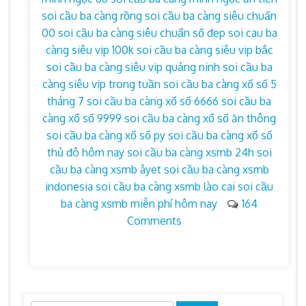
soi cầu ba càng rồng
soi cầu ba càng siêu chuẩn
00
soi cầu ba càng siêu chuẩn số đẹp
soi cau ba
càng siêu vip 100k
soi cầu ba càng siêu vip bắc
soi cầu ba càng siêu vip quảng ninh
soi cầu ba
càng siêu vip trong tuần
soi cầu ba càng xổ số 5
tháng 7
soi cầu ba càng xổ số 6666
soi cầu ba
càng xổ số 9999
soi cầu ba càng xổ số ăn thông
soi cầu ba càng xổ số py
soi cầu ba càng xổ số
thủ đô hôm nay
soi cầu ba càng xsmb 24h
soi
cầu ba càng xsmb âyet
soi cầu ba càng xsmb
indonesia
soi cầu ba càng xsmb lào cai
soi cầu
ba càng xsmb miễn phí hôm nay
164
Comments