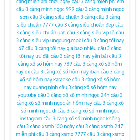
càng miễn phí chơi ngay
cầu 3 càng miễn phí êm
cầu 3 càng minh ngọc 999
cầu 3 càng minh ngọc
sơn
cầu 3 càng siêu chuẩn 3 càng
cầu 3 càng
siêu chuẩn 7777
cầu 3 càng siêu chuẩn đẹp
cầu
3 càng siêu chuẩn uah
cầu 3 càng siêu vip lô
cầu
3 càng siêu vip ungdung.mobi
cầu 3 càng tối nay
67
cầu 3 càng tối nay giá bao nhiêu
cầu 3 càng
tối nay ưu đãi
cầu 3 càng tối nay yên bái
cầu 3
càng xổ số hôm nay 789
cầu 3 càng xổ số hôm
nay ex
cầu 3 càng xổ số hôm nay iban
cầu 3 càng
xổ số hôm nay karaoke
cầu 3 càng xổ số hôm
nay quảng ninh
cầu 3 càng xổ số hôm nay
youtube
cầu 3 càng xổ số minh ngọc 24h
cầu 3
càng xổ số minh ngọc ân hôm nay
cầu 3 càng xổ
số minh ngọc đi
cầu 3 càng xổ số minh ngọc
instagram
cầu 3 càng xổ số minh ngọc không
cầu 3 càng xsmb 100 ngày
cầu 3 càng xsmb 247
miễn phí
cầu 3 càng xsmb 7777
cầu 3 càng xsmb