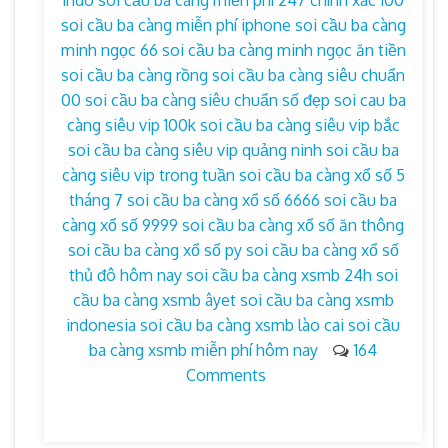
soi cầu ba càng miễn phí iphone
soi cầu ba càng
minh ngọc 66
soi cầu ba càng minh ngọc ăn tiền
soi cầu ba càng rồng
soi cầu ba càng siêu chuẩn
00
soi cầu ba càng siêu chuẩn số đẹp
soi cau ba
càng siêu vip 100k
soi cầu ba càng siêu vip bắc
soi cầu ba càng siêu vip quảng ninh
soi cầu ba
càng siêu vip trong tuần
soi cầu ba càng xổ số 5
tháng 7
soi cầu ba càng xổ số 6666
soi cầu ba
càng xổ số 9999
soi cầu ba càng xổ số ăn thông
soi cầu ba càng xổ số py
soi cầu ba càng xổ số
thủ đô hôm nay
soi cầu ba càng xsmb 24h
soi
cầu ba càng xsmb âyet
soi cầu ba càng xsmb
indonesia
soi cầu ba càng xsmb lào cai
soi cầu
ba càng xsmb miễn phí hôm nay
164
Comments