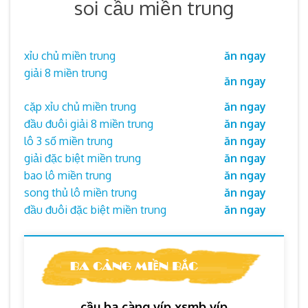
soi cầu miền trung
xỉu chủ miền trung
ăn ngay
giải 8 miền trung
ăn ngay
cặp xỉu chủ miền trung
ăn ngay
đầu đuôi giải 8 miền trung
ăn ngay
lô 3 số miền trung
ăn ngay
giải đặc biệt miền trung
ăn ngay
bao lô miền trung
ăn ngay
song thủ lô miền trung
ăn ngay
đầu đuôi đặc biệt miền trung
ăn ngay
cầu ba càng víp xsmb víp