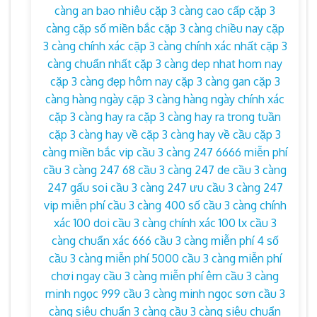
càng an bao nhiêu
cặp 3 càng cao cấp
cặp 3
càng cặp số miền bắc
cặp 3 càng chiều nay
cặp
3 càng chính xác
cặp 3 càng chính xác nhất
cặp 3
càng chuẩn nhất
cặp 3 càng dep nhat hom nay
cặp 3 càng đẹp hôm nay
cặp 3 càng gan
cặp 3
càng hàng ngày
cặp 3 càng hàng ngày chính xác
cặp 3 càng hay ra
cặp 3 càng hay ra trong tuần
cặp 3 càng hay về
cặp 3 càng hay về cầu
cặp 3
càng miền bắc vip
cầu 3 càng 247 6666 miễn phí
cầu 3 càng 247 68
cầu 3 càng 247 de
cầu 3 càng
247 gấu soi
cầu 3 càng 247 ưu
cầu 3 càng 247
vip miễn phí
cầu 3 càng 400 số
cầu 3 càng chính
xác 100 doi
cầu 3 càng chính xác 100 lx
cầu 3
càng chuẩn xác 666
cầu 3 càng miễn phí 4 số
cầu 3 càng miễn phí 5000
cầu 3 càng miễn phí
chơi ngay
cầu 3 càng miễn phí êm
cầu 3 càng
minh ngọc 999
cầu 3 càng minh ngọc sơn
cầu 3
càng siêu chuẩn 3 càng
cầu 3 càng siêu chuẩn