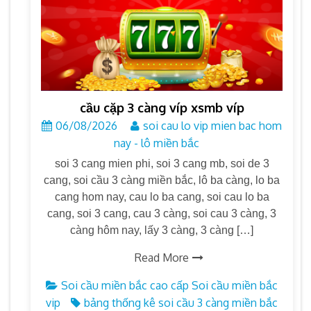
cầu cặp 3 càng víp xsmb víp
06/08/2026
soi cau lo vip mien bac hom
nay - lô miền bắc
soi 3 cang mien phi, soi 3 cang mb, soi de 3
cang, soi cầu 3 càng miền bắc, lô ba càng, lo ba
cang hom nay, cau lo ba cang, soi cau lo ba
cang, soi 3 cang, cau 3 càng, soi cau 3 càng, 3
càng hôm nay, lấy 3 càng, 3 càng […]
Read More
Soi cầu miền bắc cao cấp
Soi cầu miền bắc
vip
bảng thống kê soi cầu 3 càng miền bắc