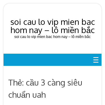
Skip
to
content
soi cau lo vip mien bac
hom nay – lô miền bắc
soi cau lo vip mien bac hom nay – lô miền bắc
Thẻ:
cầu 3 càng siêu
chuẩn uah