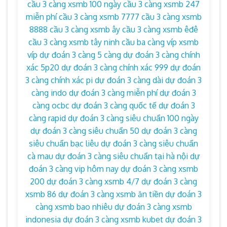
cầu 3 càng xsmb 100 ngày
cầu 3 càng xsmb 247
miễn phí
cầu 3 càng xsmb 7777
cầu 3 càng xsmb
8888
cầu 3 càng xsmb ây
cầu 3 càng xsmb êđê
cầu 3 càng xsmb tây ninh
cầu ba càng víp xsmb
víp
dự đoán 3 càng 5 càng
dự đoán 3 càng chính
xác 5p20
dự đoán 3 càng chính xác 999
dự đoán
3 càng chính xác pi
dự đoán 3 càng dài
dự đoán 3
càng indo
dự đoán 3 càng miễn phí
dự đoán 3
càng ocbc
dự đoán 3 càng quốc tế
dự đoán 3
càng rapid
dự đoán 3 càng siêu chuẩn 100 ngày
dự đoán 3 càng siêu chuẩn 50
dự đoán 3 càng
siêu chuẩn bạc liêu
dự đoán 3 càng siêu chuẩn
cà mau
dự đoán 3 càng siêu chuẩn tại hà nội
dự
đoán 3 càng vip hôm nay
dự đoán 3 càng xsmb
200
dự đoán 3 càng xsmb 4/7
dự đoán 3 càng
xsmb 86
dự đoán 3 càng xsmb ăn tiền
dự đoán 3
càng xsmb bao nhiêu
dự đoán 3 càng xsmb
indonesia
dự đoán 3 càng xsmb kubet
dự đoán 3