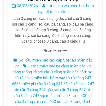
06/08/2026
soi cau lo vip mien bac hom
nay - lô miền bắc
cầu 3 cang de, cau 3 cang de, chot cau 3 cang,
soi cầu 3 càng, soi cau ba cang, soi cầu ba càng,
soi 3 càng, số đẹp 3 càng, 3 càng mb, 3 càng
hôm nay, soi ba càng, đề 3 càng víp, ba cang,
3cang, chot so 3 càng, cầu 3 càng […]
Read More
Soi cầu miền bắc cao cấp
Soi cầu miền bắc
vip
3 càng miền bắc
ba càng miền bắc vip
bảng thống kê soi cầu 3 càng miền bắc
cách soi
cầu 3 càng miền bắc hôm nay
cầu 3 càng 247
6666 miễn phí
cầu 3 càng 247 68
cầu 3 càng 247
de
cầu 3 càng 247 gấu soi
cầu 3 càng 247 ưu
cầu 3 càng 247 vip miễn phí
cầu 3 càng 400 số
cầu 3 càng chính xác 100 doi
cầu 3 càng chính