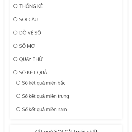
THỐNG KÊ
SOI CẦU
DÒ VÉ SỐ
SỔ MƠ
QUAY THỬ
SỐ KẾT QUẢ
Số kết quả miền bắc
Số kết quả miền trung
Số kết quả miền nam
Kết quả SOI CẦU mới nhất