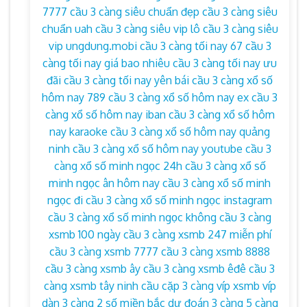
7777
cầu 3 càng siêu chuẩn đẹp
cầu 3 càng siêu
chuẩn uah
cầu 3 càng siêu vip lô
cầu 3 càng siêu
vip ungdung.mobi
cầu 3 càng tối nay 67
cầu 3
càng tối nay giá bao nhiêu
cầu 3 càng tối nay ưu
đãi
cầu 3 càng tối nay yên bái
cầu 3 càng xổ số
hôm nay 789
cầu 3 càng xổ số hôm nay ex
cầu 3
càng xổ số hôm nay iban
cầu 3 càng xổ số hôm
nay karaoke
cầu 3 càng xổ số hôm nay quảng
ninh
cầu 3 càng xổ số hôm nay youtube
cầu 3
càng xổ số minh ngọc 24h
cầu 3 càng xổ số
minh ngọc ân hôm nay
cầu 3 càng xổ số minh
ngọc đi
cầu 3 càng xổ số minh ngọc instagram
cầu 3 càng xổ số minh ngọc không
cầu 3 càng
xsmb 100 ngày
cầu 3 càng xsmb 247 miễn phí
cầu 3 càng xsmb 7777
cầu 3 càng xsmb 8888
cầu 3 càng xsmb ây
cầu 3 càng xsmb êđê
cầu 3
càng xsmb tây ninh
cầu cặp 3 càng víp xsmb víp
dàn 3 càng 2 số miền bắc
dự đoán 3 càng 5 càng