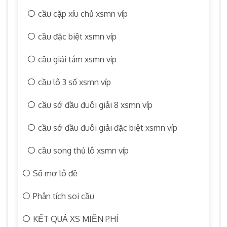
cầu cặp xíu chủ xsmn víp
cầu đặc biệt xsmn víp
cầu giải tám xsmn víp
cầu lô 3 số xsmn víp
cầu sớ đầu đuôi giải 8 xsmn víp
cầu sớ đầu đuôi giải đặc biệt xsmn víp
cầu song thủ lô xsmn víp
Sổ mơ lô đề
Phân tích soi cầu
KẾT QUẢ XS MIỄN PHÍ