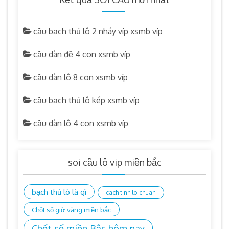
cầu bạch thủ lô 2 nháy víp xsmb víp
cầu dàn đề 4 con xsmb víp
cầu dàn lô 8 con xsmb víp
cầu bạch thủ lô kép xsmb víp
cầu dàn lô 4 con xsmb víp
soi cầu lô vip miền bắc
bạch thủ lô là gì
cach tinh lo chuan
Chốt số giờ vàng miền bắc
Chốt số miền Bắc hôm nay