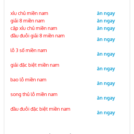
xỉu chủ miền nam
ăn ngay
giải 8 miền nam
ăn ngay
cặp xỉu chủ miền nam
ăn ngay
đầu đuôi giải 8 miền nam
ăn ngay
lô 3 số miền nam
ăn ngay
giải đặc biệt miền nam
ăn ngay
bao lô miền nam
ăn ngay
song thủ lô miền nam
ăn ngay
đầu đuôi đặc biệt miền nam
ăn ngay