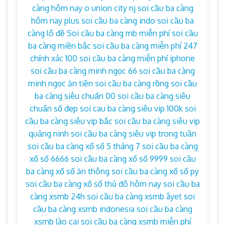
càng hôm nay o union city nj
soi cầu ba càng
hôm nay plus
soi cầu ba càng indo
soi cầu ba
càng lô đề
Soi cầu ba càng mb miễn phí
soi cầu
ba càng miền bắc
soi cầu ba càng miễn phí 247
chính xác 100
soi cầu ba càng miễn phí iphone
soi cầu ba càng minh ngọc 66
soi cầu ba càng
minh ngọc ăn tiền
soi cầu ba càng rồng
soi cầu
ba càng siêu chuẩn 00
soi cầu ba càng siêu
chuẩn số đẹp
soi cau ba càng siêu vip 100k
soi
cầu ba càng siêu vip bắc
soi cầu ba càng siêu vip
quảng ninh
soi cầu ba càng siêu vip trong tuần
soi cầu ba càng xổ số 5 tháng 7
soi cầu ba càng
xổ số 6666
soi cầu ba càng xổ số 9999
soi cầu
ba càng xổ số ăn thông
soi cầu ba càng xổ số py
soi cầu ba càng xổ số thủ đô hôm nay
soi cầu ba
càng xsmb 24h
soi cầu ba càng xsmb âyet
soi
cầu ba càng xsmb indonesia
soi cầu ba càng
xsmb lào cai
soi cầu ba càng xsmb miễn phí