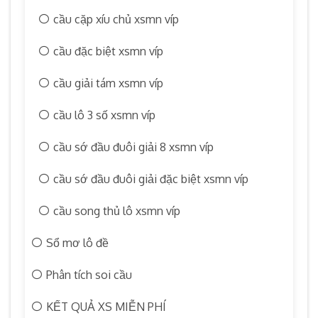
cầu cặp xíu chủ xsmn víp
cầu đặc biệt xsmn víp
cầu giải tám xsmn víp
cầu lô 3 số xsmn víp
cầu sớ đầu đuôi giải 8 xsmn víp
cầu sớ đầu đuôi giải đặc biệt xsmn víp
cầu song thủ lô xsmn víp
Sổ mơ lô đề
Phân tích soi cầu
KẾT QUẢ XS MIỄN PHÍ