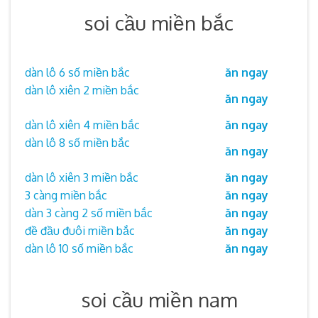
soi cầu miền bắc
dàn lô 6 số miền bắc
ăn ngay
dàn lô xiên 2 miền bắc
ăn ngay
dàn lô xiên 4 miền bắc
ăn ngay
dàn lô 8 số miền bắc
ăn ngay
dàn lô xiên 3 miền bắc
ăn ngay
3 càng miền bắc
ăn ngay
dàn 3 càng 2 số miền bắc
ăn ngay
đề đầu đuôi miền bắc
ăn ngay
dàn lô 10 số miền bắc
ăn ngay
soi cầu miền nam