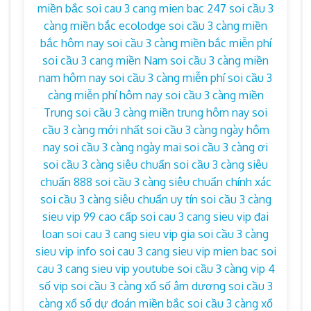
miền bắc
soi cau 3 cang mien bac 247
soi cầu 3
càng miền bắc ecolodge
soi cầu 3 càng miền
bắc hôm nay
soi cầu 3 càng miền bắc miễn phí
soi cầu 3 cang miền Nam
soi cầu 3 càng miền
nam hôm nay
soi cầu 3 càng miễn phí
soi cầu 3
càng miễn phí hôm nay
soi cầu 3 càng miền
Trung
soi cầu 3 càng miền trung hôm nay
soi
cầu 3 càng mới nhất
soi cầu 3 càng ngày hôm
nay
soi cầu 3 càng ngày mai
soi cầu 3 càng ơi
soi cầu 3 càng siêu chuẩn
soi cầu 3 càng siêu
chuẩn 888
soi cầu 3 càng siêu chuẩn chính xác
soi cầu 3 càng siêu chuẩn uy tín
soi cầu 3 càng
sieu vip 99 cao cấp
soi cau 3 cang sieu vip đai
loan
soi cau 3 cang sieu vip gia
soi cầu 3 càng
sieu vip info
soi cau 3 cang sieu vip mien bac
soi
cau 3 cang sieu vip youtube
soi cầu 3 càng vip 4
số vip
soi cầu 3 càng xổ số âm dương
soi cầu 3
càng xổ số dự đoán miền bắc
soi cầu 3 càng xổ