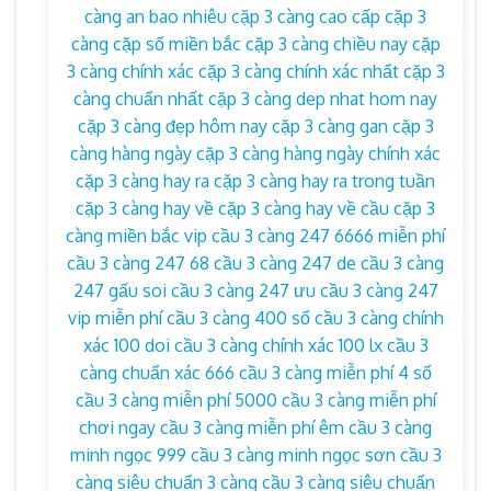
càng an bao nhiêu
cặp 3 càng cao cấp
cặp 3
càng cặp số miền bắc
cặp 3 càng chiều nay
cặp
3 càng chính xác
cặp 3 càng chính xác nhất
cặp 3
càng chuẩn nhất
cặp 3 càng dep nhat hom nay
cặp 3 càng đẹp hôm nay
cặp 3 càng gan
cặp 3
càng hàng ngày
cặp 3 càng hàng ngày chính xác
cặp 3 càng hay ra
cặp 3 càng hay ra trong tuần
cặp 3 càng hay về
cặp 3 càng hay về cầu
cặp 3
càng miền bắc vip
cầu 3 càng 247 6666 miễn phí
cầu 3 càng 247 68
cầu 3 càng 247 de
cầu 3 càng
247 gấu soi
cầu 3 càng 247 ưu
cầu 3 càng 247
vip miễn phí
cầu 3 càng 400 số
cầu 3 càng chính
xác 100 doi
cầu 3 càng chính xác 100 lx
cầu 3
càng chuẩn xác 666
cầu 3 càng miễn phí 4 số
cầu 3 càng miễn phí 5000
cầu 3 càng miễn phí
chơi ngay
cầu 3 càng miễn phí êm
cầu 3 càng
minh ngọc 999
cầu 3 càng minh ngọc sơn
cầu 3
càng siêu chuẩn 3 càng
cầu 3 càng siêu chuẩn