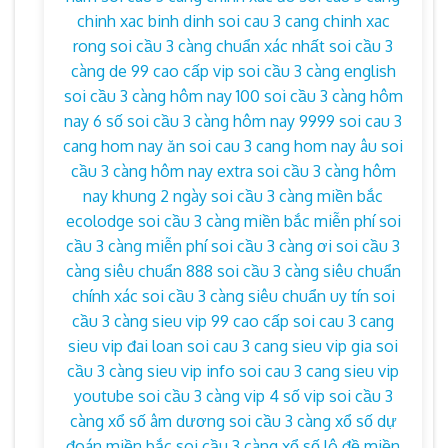
chinh xac binh dinh
soi cau 3 cang chinh xac
rong
soi cầu 3 càng chuẩn xác nhất
soi cầu 3
càng de 99 cao cấp vip
soi cầu 3 càng english
soi cầu 3 càng hôm nay 100
soi cầu 3 càng hôm
nay 6 số
soi cầu 3 càng hôm nay 9999
soi cau 3
cang hom nay ăn
soi cau 3 cang hom nay âu
soi
cầu 3 càng hôm nay extra
soi cầu 3 càng hôm
nay khung 2 ngày
soi cầu 3 càng miền bắc
ecolodge
soi cầu 3 càng miền bắc miễn phí
soi
cầu 3 càng miễn phí
soi cầu 3 càng ơi
soi cầu 3
càng siêu chuẩn 888
soi cầu 3 càng siêu chuẩn
chính xác
soi cầu 3 càng siêu chuẩn uy tín
soi
cầu 3 càng sieu vip 99 cao cấp
soi cau 3 cang
sieu vip đai loan
soi cau 3 cang sieu vip gia
soi
cầu 3 càng sieu vip info
soi cau 3 cang sieu vip
youtube
soi cầu 3 càng vip 4 số vip
soi cầu 3
càng xổ số âm dương
soi cầu 3 càng xổ số dự
đoán miền bắc
soi cầu 3 càng xổ số lô đề miền