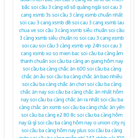
bắc
soi cầu 3 càng xổ số quảng ngãi
soi cau 3
cang xsmb 3s
soi cầu 3 càng xsmb chuẩn nhất
soi cau 3 cang xsmb đề
soi cau 3 cang xsmb lau
chua ve
soi cầu 3 càng xsmb siêu chuẩn
soi cầu
3 càng xsmb siêu chuẩn ro
soi cau 3 cang xsmb
soi cau
soi cầu 3 càng xsmb vip 24h
soi cau 3
cang xsmb xo so mien bac
soi cầu ba càng âm
thanh chuẩn
soi cầu ba càng an giang hôm nay
soi cầu ba càng chắc ăn 600
soi cầu ba càng
chắc ăn âu
soi cầu ba càng chắc ăn bao nhiêu
soi cầu ba càng chắc ăn chơi
soi cầu ba càng
chắc ăn nay
soi cầu ba càng chắc ăn nhất hôm
nay
soi cầu ba càng chắc ăn ra nhất
soi cầu ba
càng chắc ăn xsmb
soi cầu ba càng chắc ăn yến
soi cầu ba càng e2 80 8c
soi cầu ba càng hôm
nay là gì
soi cầu ba càng hôm nay o union city nj
soi cầu ba càng hôm nay plus
soi cầu ba càng
indo
soi cầu ba càng miễn phí 247 chính xác 100