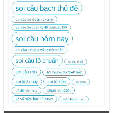
soi cầu bạch thủ đề
soi cầu dự đoán kqxsmb
Soi cầu Dự đoán XSMB chính xác 100
soi cầu hôm nay
soi cầu kết quả xổ số miền bắc
soi cầu lô chuẩn
soi cầu lô đề
soi cầu mb
soi cầu xổ số miền bắc
soi lô xiên
soi lô 2 nháy
soi xsmb
số đề hôm nay
XSMB năm 2021
xổ số miền bắc hôm nay
Xổ Số Miền Trung