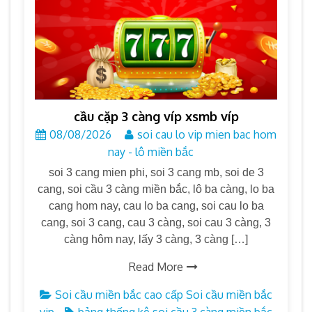
cầu cặp 3 càng víp xsmb víp
08/08/2026
soi cau lo vip mien bac hom
nay - lô miền bắc
soi 3 cang mien phi, soi 3 cang mb, soi de 3
cang, soi cầu 3 càng miền bắc, lô ba càng, lo ba
cang hom nay, cau lo ba cang, soi cau lo ba
cang, soi 3 cang, cau 3 càng, soi cau 3 càng, 3
càng hôm nay, lấy 3 càng, 3 càng […]
Read More
Soi cầu miền bắc cao cấp
Soi cầu miền bắc