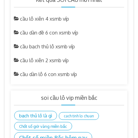
cầu lô xiên 4 xsmb víp
cầu dàn đề 6 con xsmb víp
cầu bạch thủ lô xsmb víp
cầu lô xiên 2 xsmb víp
cầu dàn lô 6 con xsmb víp
soi cầu lô vip miền bắc
bạch thủ lô là gì
cach tinh lo chuan
Chốt số giờ vàng miền bắc
Chốt số miền Bắc hôm nay