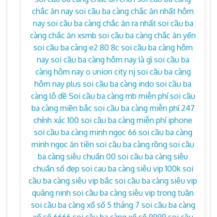
chắc ăn nay
soi cầu ba càng chắc ăn nhất hôm
nay
soi cầu ba càng chắc ăn ra nhất
soi cầu ba
càng chắc ăn xsmb
soi cầu ba càng chắc ăn yến
soi cầu ba càng e2 80 8c
soi cầu ba càng hôm
nay
soi cầu ba càng hôm nay là gì
soi cầu ba
càng hôm nay o union city nj
soi cầu ba càng
hôm nay plus
soi cầu ba càng indo
soi cầu ba
càng lô đề
Soi cầu ba càng mb miễn phí
soi cầu
ba càng miền bắc
soi cầu ba càng miễn phí 247
chính xác 100
soi cầu ba càng miễn phí iphone
soi cầu ba càng minh ngọc 66
soi cầu ba càng
minh ngọc ăn tiền
soi cầu ba càng rồng
soi cầu
ba càng siêu chuẩn 00
soi cầu ba càng siêu
chuẩn số đẹp
soi cau ba càng siêu vip 100k
soi
cầu ba càng siêu vip bắc
soi cầu ba càng siêu vip
quảng ninh
soi cầu ba càng siêu vip trong tuần
soi cầu ba càng xổ số 5 tháng 7
soi cầu ba càng
xổ số 6666
soi cầu ba càng xổ số 9999
soi cầu