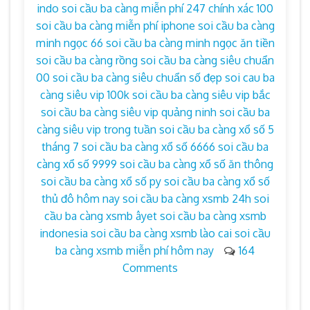
indo
soi cầu ba càng miễn phí 247 chính xác 100
soi cầu ba càng miễn phí iphone
soi cầu ba càng
minh ngọc 66
soi cầu ba càng minh ngọc ăn tiền
soi cầu ba càng rồng
soi cầu ba càng siêu chuẩn
00
soi cầu ba càng siêu chuẩn số đẹp
soi cau ba
càng siêu vip 100k
soi cầu ba càng siêu vip bắc
soi cầu ba càng siêu vip quảng ninh
soi cầu ba
càng siêu vip trong tuần
soi cầu ba càng xổ số 5
tháng 7
soi cầu ba càng xổ số 6666
soi cầu ba
càng xổ số 9999
soi cầu ba càng xổ số ăn thông
soi cầu ba càng xổ số py
soi cầu ba càng xổ số
thủ đô hôm nay
soi cầu ba càng xsmb 24h
soi
cầu ba càng xsmb âyet
soi cầu ba càng xsmb
indonesia
soi cầu ba càng xsmb lào cai
soi cầu
ba càng xsmb miễn phí hôm nay
164
Comments