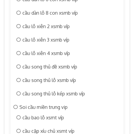
cầu dàn lô 8 con xsmb víp
cầu lô xiên 2 xsmb víp
cầu lô xiên 3 xsmb víp
cầu lô xiên 4 xsmb víp
cầu song thủ đề xsmb víp
cầu song thủ lô xsmb víp
cầu song thủ lô kép xsmb víp
Soi cầu miền trung vip
cầu bao lô xsmt víp
cầu cặp xíu chủ xsmt víp