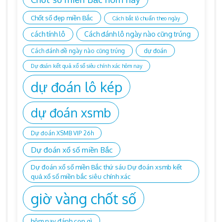
Chốt số đẹp miền Bắc
Cách bắt lô chuẩn theo ngày
cách tính lô
Cách đánh lô ngày nào cũng trúng
dự đoán
Cách đánh đề ngày nào cũng trúng
Dự đoán kết quả xổ số siêu chính xác hôm nay
dự đoán lô kép
dự đoán xsmb
Dự đoán XSMB VIP 26h
Dự đoán xổ số miền Bắc
Dự đoán xổ số miền Bắc thứ sáu Dự đoán xsmb kết
quả xổ số miền bắc siêu chính xác
giờ vàng chốt số
hôm nay đánh con gì