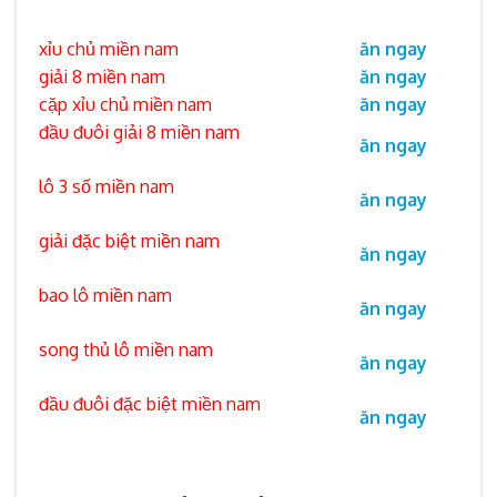
xỉu chủ miền nam
ăn ngay
giải 8 miền nam
ăn ngay
cặp xỉu chủ miền nam
ăn ngay
đầu đuôi giải 8 miền nam
ăn ngay
lô 3 số miền nam
ăn ngay
giải đặc biệt miền nam
ăn ngay
bao lô miền nam
ăn ngay
song thủ lô miền nam
ăn ngay
đầu đuôi đặc biệt miền nam
ăn ngay