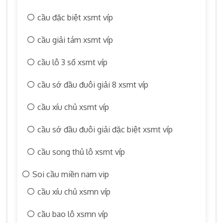
cầu đặc biệt xsmt víp
cầu giải tám xsmt víp
cầu lô 3 số xsmt víp
cầu sớ đầu đuôi giải 8 xsmt víp
cầu xíu chủ xsmt víp
cầu sớ đầu đuôi giải đặc biệt xsmt víp
cầu song thủ lô xsmt víp
Soi cầu miền nam vip
cầu xíu chủ xsmn víp
cầu bao lô xsmn víp