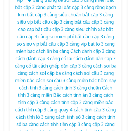
vip
bảng thống kê soi cầu 3 càng miền bắc
bắt cặp 3 càng phát tài
bắt cặp 3 càng rồng bạch
kim
bắt cặp 3 càng siêu chuẩn
bắt cặp 3 càng
siêu víp
bắt cầu cặp 3 càng
bắt cầu cặp 3 càng
cao cap
bắt cầu cặp 3 càng sieu chính xác
bắt
cầu cặp 3 càng so mien phí
bắt cầu cặp 3 càng
so sieu vip
bắt cầu cặp 3 càng vip
bat lo 3 cang
mien bac
cách ăn ba càng
Cách đánh cặp 3 càng
cách đánh cặp 3 càng có lãi
cách đánh dàn cặp 3
càng có lãi
cách ghép dàn cặp 3 càng
cách soi ba
càng
cách soi cặp ba càng
cách soi cầu 3 càng
miền bắc
cách soi cầu 3 càng miền bắc hôm nay
cách tính 3 càng
cách tính 3 càng chuẩn
Cách
tính 3 càng miền Bắc
cách tính ăn 3 càng
cách
tính cặp 3 càng
cách tính cặp 3 càng miền bắc
cách tính cặp 3 càng quay 4
cách tính cầu 3 càng
cách tính lô 3 càng
cách tính số 3 càng
cách tính
số ba càng
cách tính tiền cặp 3 càng
cặp 3 càng