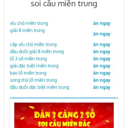
soi cầu miền trung
xỉu chủ miền trung
ăn ngay
giải 8 miền trung
ăn ngay
cặp xỉu chủ miền trung
ăn ngay
đầu đuôi giải 8 miền trung
ăn ngay
lô 3 số miền trung
ăn ngay
giải đặc biệt miền trung
ăn ngay
bao lô miền trung
ăn ngay
song thủ lô miền trung
ăn ngay
đầu đuôi đặc biệt miền trung
ăn ngay