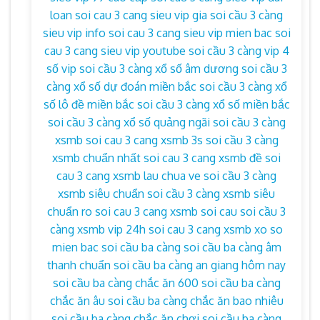
loan
soi cau 3 cang sieu vip gia
soi cầu 3 càng
sieu vip info
soi cau 3 cang sieu vip mien bac
soi
cau 3 cang sieu vip youtube
soi cầu 3 càng vip 4
số vip
soi cầu 3 càng xổ số âm dương
soi cầu 3
càng xổ số dự đoán miền bắc
soi cầu 3 càng xổ
số lô đề miền bắc
soi cầu 3 càng xổ số miền bắc
soi cầu 3 càng xổ số quảng ngãi
soi cầu 3 càng
xsmb
soi cau 3 cang xsmb 3s
soi cầu 3 càng
xsmb chuẩn nhất
soi cau 3 cang xsmb đề
soi
cau 3 cang xsmb lau chua ve
soi cầu 3 càng
xsmb siêu chuẩn
soi cầu 3 càng xsmb siêu
chuẩn ro
soi cau 3 cang xsmb soi cau
soi cầu 3
càng xsmb vip 24h
soi cau 3 cang xsmb xo so
mien bac
soi cầu ba càng
soi cầu ba càng âm
thanh chuẩn
soi cầu ba càng an giang hôm nay
soi cầu ba càng chắc ăn 600
soi cầu ba càng
chắc ăn âu
soi cầu ba càng chắc ăn bao nhiêu
soi cầu ba càng chắc ăn chơi
soi cầu ba càng