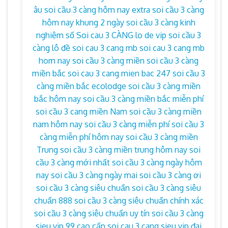
âu
soi cầu 3 càng hôm nay extra
soi cầu 3 càng
hôm nay khung 2 ngày
soi cầu 3 càng kinh
nghiệm số
Soi cau 3 CÀNG lo de vip
soi cầu 3
càng lô đề
soi cau 3 cang mb
soi cau 3 cang mb
hom nay
soi cầu 3 càng miền
soi cầu 3 càng
miền bắc
soi cau 3 cang mien bac 247
soi cầu 3
càng miền bắc ecolodge
soi cầu 3 càng miền
bắc hôm nay
soi cầu 3 càng miền bắc miễn phí
soi cầu 3 cang miền Nam
soi cầu 3 càng miền
nam hôm nay
soi cầu 3 càng miễn phí
soi cầu 3
càng miễn phí hôm nay
soi cầu 3 càng miền
Trung
soi cầu 3 càng miền trung hôm nay
soi
cầu 3 càng mới nhất
soi cầu 3 càng ngày hôm
nay
soi cầu 3 càng ngày mai
soi cầu 3 càng ơi
soi cầu 3 càng siêu chuẩn
soi cầu 3 càng siêu
chuẩn 888
soi cầu 3 càng siêu chuẩn chính xác
soi cầu 3 càng siêu chuẩn uy tín
soi cầu 3 càng
sieu vip 99 cao cấp
soi cau 3 cang sieu vip đai