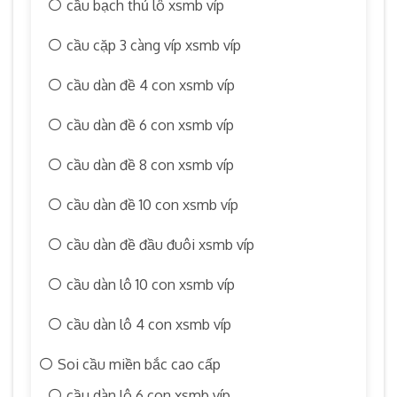
cầu bạch thủ lô xsmb víp
cầu cặp 3 càng víp xsmb víp
cầu dàn đề 4 con xsmb víp
cầu dàn đề 6 con xsmb víp
cầu dàn đề 8 con xsmb víp
cầu dàn đề 10 con xsmb víp
cầu dàn đề đầu đuôi xsmb víp
cầu dàn lô 10 con xsmb víp
cầu dàn lô 4 con xsmb víp
Soi cầu miền bắc cao cấp
cầu dàn lô 6 con xsmb víp