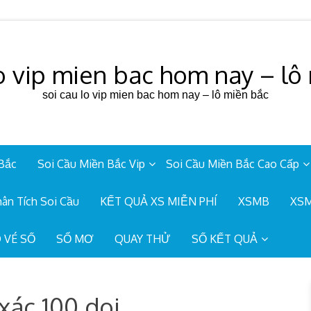
lo vip mien bac hom nay – lô
soi cau lo vip mien bac hom nay – lô miền bắc
 Bắc
Soi Cầu Miền Bắc Vip
Soi Cầu Miền Bắc Cao Cấp
hân Tích Soi Cầu
KẾT QUẢ XS MIỄN PHÍ
XSMB
XS
 VÉ SỐ
SỔ MƠ
QUAY THỬ
SỐ KẾT QUẢ
xác 100 doi