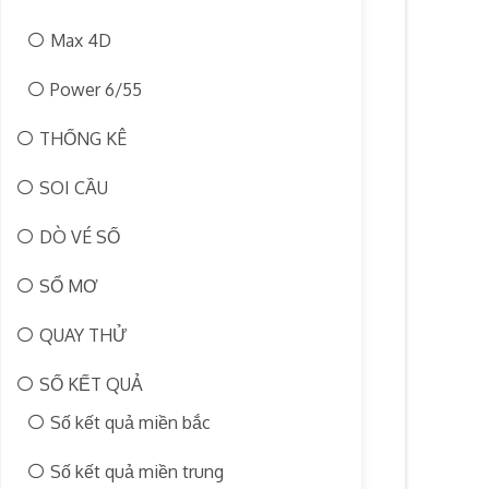
Max 4D
Power 6/55
THỐNG KÊ
SOI CẦU
DÒ VÉ SỐ
SỔ MƠ
QUAY THỬ
SỐ KẾT QUẢ
Số kết quả miền bắc
Số kết quả miền trung