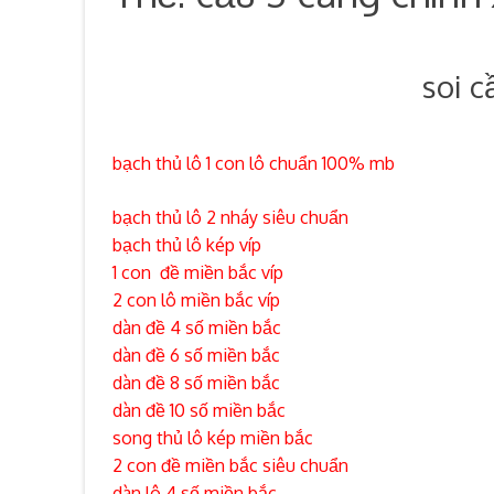
soi c
bạch thủ lô 1 con lô chuẩn 100% mb
bạch thủ lô 2 nháy siêu chuẩn
bạch thủ lô kép víp
1 con đề miền bắc víp
2 con lô miền bắc víp
dàn đề 4 số miền bắc
dàn đề 6 số miền bắc
dàn đề 8 số miền bắc
dàn đề 10 số miền bắc
song thủ lô kép miền bắc
2 con đề miền bắc siêu chuẩn
dàn lô 4 số miền bắc