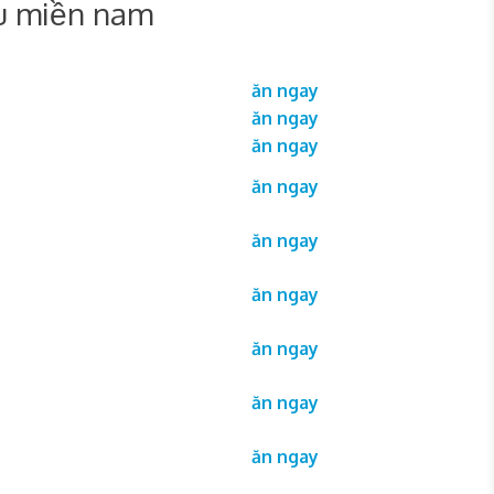
ầu miền nam
ăn ngay
ăn ngay
ăn ngay
ăn ngay
ăn ngay
ăn ngay
ăn ngay
ăn ngay
ăn ngay