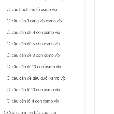
cầu bạch thủ lô xsmb víp
cầu cặp 3 càng víp xsmb víp
cầu dàn đề 4 con xsmb víp
cầu dàn đề 6 con xsmb víp
cầu dàn đề 8 con xsmb víp
cầu dàn đề 10 con xsmb víp
cầu dàn đề đầu đuôi xsmb víp
cầu dàn lô 10 con xsmb víp
cầu dàn lô 4 con xsmb víp
Soi cầu miền bắc cao cấp