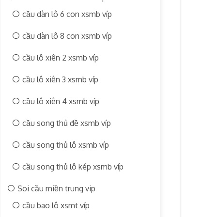
cầu dàn lô 6 con xsmb víp
cầu dàn lô 8 con xsmb víp
cầu lô xiên 2 xsmb víp
cầu lô xiên 3 xsmb víp
cầu lô xiên 4 xsmb víp
cầu song thủ đề xsmb víp
cầu song thủ lô xsmb víp
cầu song thủ lô kép xsmb víp
Soi cầu miền trung vip
cầu bao lô xsmt víp