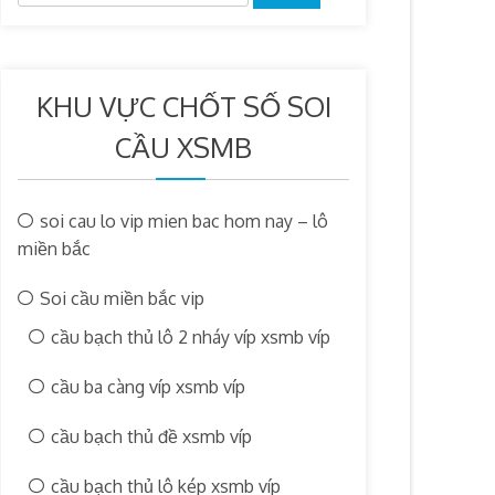
KHU VỰC CHỐT SỐ SOI
CẦU XSMB
soi cau lo vip mien bac hom nay – lô
miền bắc
Soi cầu miền bắc vip
cầu bạch thủ lô 2 nháy víp xsmb víp
cầu ba càng víp xsmb víp
cầu bạch thủ đề xsmb víp
cầu bạch thủ lô kép xsmb víp