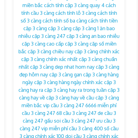
miền bắc
cách tính cặp 3 càng quay 4
cách
tính cầu 3 càng
cách tính lô 3 càng
cách tính
số 3 càng
cách tính số ba càng
cách tính tiền
cặp 3 càng
cặp 3 càng
cặp 3 càng 1 ăn bao
nhiêu
cặp 3 càng 247
cặp 3 càng an bao nhiêu
cặp 3 càng cao cấp
cặp 3 càng cặp số miền
bắc
cặp 3 càng chiều nay
cặp 3 càng chính xác
cặp 3 càng chính xác nhất
cặp 3 càng chuẩn
nhất
cặp 3 càng dep nhat hom nay
cặp 3 càng
đẹp hôm nay
cặp 3 càng gan
cặp 3 càng hàng
ngày
cặp 3 càng hàng ngày chính xác
cặp 3
càng hay ra
cặp 3 càng hay ra trong tuần
cặp 3
càng hay về
cặp 3 càng hay về cầu
cặp 3 càng
miền bắc vip
cầu 3 càng 247 6666 miễn phí
cầu 3 càng 247 68
cầu 3 càng 247 de
cầu 3
càng 247 gấu soi
cầu 3 càng 247 ưu
cầu 3
càng 247 vip miễn phí
cầu 3 càng 400 số
cầu
3 càng chính xác 100 doi
cầu 3 càng chính xác