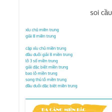
soi cầ
xỉu chủ miền trung
giải 8 miền trung
cặp xỉu chủ miền trung
đầu đuôi giải 8 miền trung
lô 3 số miền trung
giải đặc biệt miền trung
bao lô miền trung
song thủ lô miền trung
đầu đuôi đặc biệt miền trung