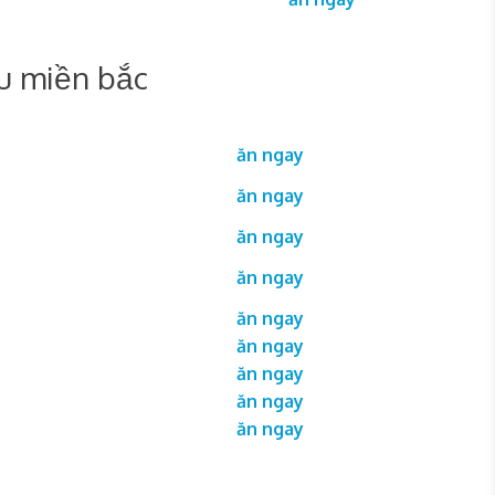
ầu miền bắc
ăn ngay
ăn ngay
ăn ngay
ăn ngay
ăn ngay
ăn ngay
ăn ngay
ăn ngay
ăn ngay