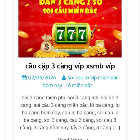
cầu cặp 3 càng víp xsmb víp
02/06/2026
soi cau lo vip mien bac
hom nay - lô miền bắc
soi 3 cang mien phi, soi 3 cang mb, soi de 3
cang, soi cầu 3 càng miền bắc, lô ba càng, lo
ba cang hom nay, cau lo ba cang, soi cau lo
ba cang, soi 3 cang, cau 3 càng, soi cau 3
càng, 3 càng hôm nay, lấy 3 càng, 3 càng […]