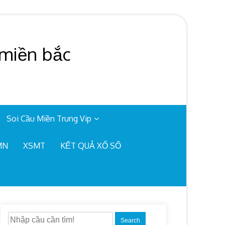
 miền bắc
Soi Cầu Miền Trung Vip
MN
XSMT
KẾT QUẢ XỔ SỐ
Search