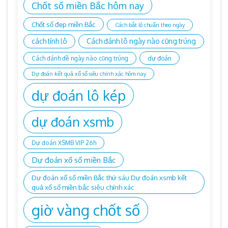
Chốt số miền Bắc hôm nay
Chốt số đẹp miền Bắc
Cách bắt lô chuẩn theo ngày
cách tính lô
Cách đánh lô ngày nào cũng trúng
dự đoán
Cách đánh đề ngày nào cũng trúng
Dự đoán kết quả xổ số siêu chính xác hôm nay
dự đoán lô kép
dự đoán xsmb
Dự đoán XSMB VIP 26h
Dự đoán xổ số miền Bắc
Dự đoán xổ số miền Bắc thứ sáu Dự đoán xsmb kết
quả xổ số miền bắc siêu chính xác
giờ vàng chốt số