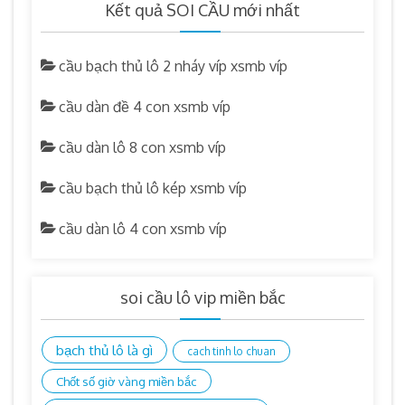
Kết quả SOI CẦU mới nhất
cầu bạch thủ lô 2 nháy víp xsmb víp
cầu dàn đề 4 con xsmb víp
cầu dàn lô 8 con xsmb víp
cầu bạch thủ lô kép xsmb víp
cầu dàn lô 4 con xsmb víp
soi cầu lô vip miền bắc
bạch thủ lô là gì
cach tinh lo chuan
Chốt số giờ vàng miền bắc