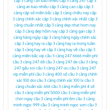
cặp 3 càng 1 ăn bao nhiêu
cặp 3 càng 247
cặp 3
càng an bao nhiêu
cặp 3 càng cao cấp
cặp 3
càng cặp số miền bắc
cặp 3 càng chiều nay
cặp
3 càng chính xác
cặp 3 càng chính xác nhất
cặp 3
càng chuẩn nhất
cặp 3 càng dep nhat hom nay
cặp 3 càng đẹp hôm nay
cặp 3 càng gan
cặp 3
càng hàng ngày
cặp 3 càng hàng ngày chính xác
cặp 3 càng hay ra
cặp 3 càng hay ra trong tuần
cặp 3 càng hay về
cặp 3 càng hay về cầu
cặp 3
càng miền bắc vip
cầu 3 càng 247 6666 miễn phí
cầu 3 càng 247 68
cầu 3 càng 247 de
cầu 3 càng
247 gấu soi
cầu 3 càng 247 ưu
cầu 3 càng 247
vip miễn phí
cầu 3 càng 400 số
cầu 3 càng chính
xác 100 doi
cầu 3 càng chính xác 100 lx
cầu 3
càng chuẩn xác 666
cầu 3 càng miễn phí 4 số
cầu 3 càng miễn phí 5000
cầu 3 càng miễn phí
chơi ngay
cầu 3 càng miễn phí êm
cầu 3 càng
minh ngọc 999
cầu 3 càng minh ngọc sơn
cầu 3