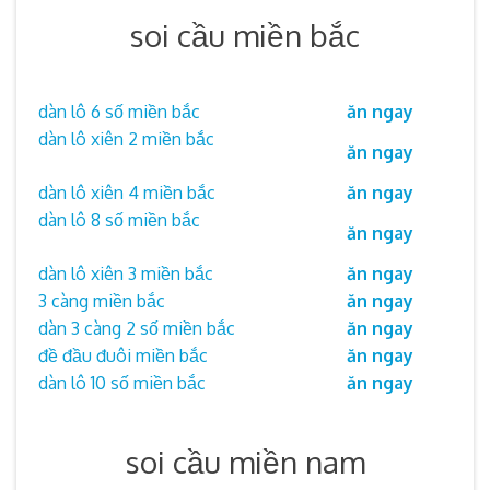
soi cầu miền bắc
dàn lô 6 số miền bắc
ăn ngay
dàn lô xiên 2 miền bắc
ăn ngay
dàn lô xiên 4 miền bắc
ăn ngay
dàn lô 8 số miền bắc
ăn ngay
dàn lô xiên 3 miền bắc
ăn ngay
3 càng miền bắc
ăn ngay
dàn 3 càng 2 số miền bắc
ăn ngay
đề đầu đuôi miền bắc
ăn ngay
dàn lô 10 số miền bắc
ăn ngay
soi cầu miền nam