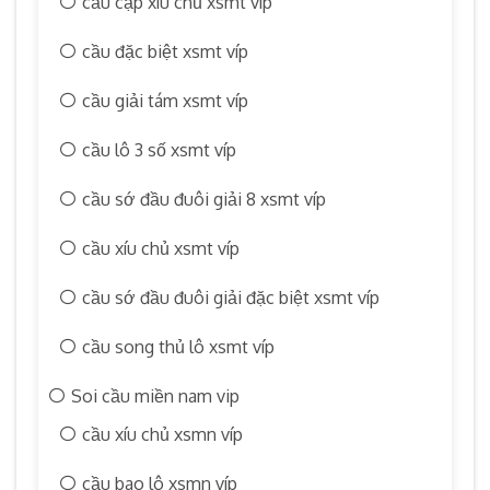
cầu cặp xíu chủ xsmt víp
cầu đặc biệt xsmt víp
cầu giải tám xsmt víp
cầu lô 3 số xsmt víp
cầu sớ đầu đuôi giải 8 xsmt víp
cầu xíu chủ xsmt víp
cầu sớ đầu đuôi giải đặc biệt xsmt víp
cầu song thủ lô xsmt víp
Soi cầu miền nam vip
cầu xíu chủ xsmn víp
cầu bao lô xsmn víp