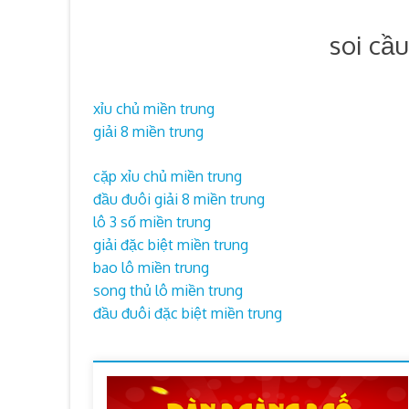
soi cầ
xỉu chủ miền trung
giải 8 miền trung
cặp xỉu chủ miền trung
đầu đuôi giải 8 miền trung
lô 3 số miền trung
giải đặc biệt miền trung
bao lô miền trung
song thủ lô miền trung
đầu đuôi đặc biệt miền trung