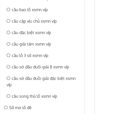
cầu bao lô xsmn víp
cầu cặp xíu chủ xsmn víp
cầu đặc biệt xsmn víp
cầu giải tám xsmn víp
cầu lô 3 số xsmn víp
cầu sớ đầu đuôi giải 8 xsmn víp
cầu sớ đầu đuôi giải đặc biệt xsmn
víp
cầu song thủ lô xsmn víp
Sổ mơ lô đề