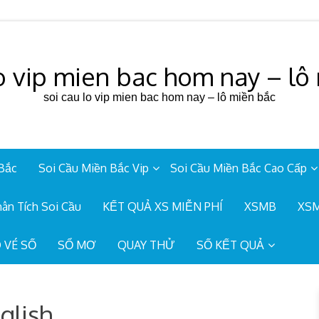
lo vip mien bac hom nay – lô
soi cau lo vip mien bac hom nay – lô miền bắc
 Bắc
Soi Cầu Miền Bắc Vip
Soi Cầu Miền Bắc Cao Cấp
hân Tích Soi Cầu
KẾT QUẢ XS MIỄN PHÍ
XSMB
XS
 VÉ SỐ
SỔ MƠ
QUAY THỬ
SỐ KẾT QUẢ
glish