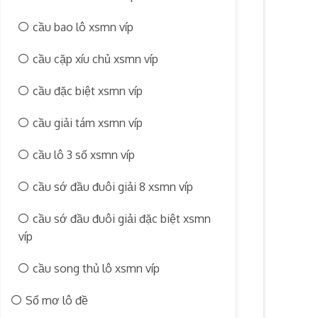
cầu bao lô xsmn víp
cầu cặp xíu chủ xsmn víp
cầu đặc biệt xsmn víp
cầu giải tám xsmn víp
cầu lô 3 số xsmn víp
cầu sớ đầu đuôi giải 8 xsmn víp
cầu sớ đầu đuôi giải đặc biệt xsmn
víp
cầu song thủ lô xsmn víp
Sổ mơ lô đề