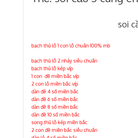
soi c
bạch thủ lô 1 con lô chuẩn 100% mb
bạch thủ lô 2 nháy siêu chuẩn
bạch thủ lô kép víp
1 con đề miền bắc víp
2 con lô miền bắc víp
dàn đề 4 số miền bắc
dàn đề 6 số miền bắc
dàn đề 8 số miền bắc
dàn đề 10 số miền bắc
song thủ lô kép miền bắc
2 con đề miền bắc siêu chuẩn
dàn lô 4 số miền bắc