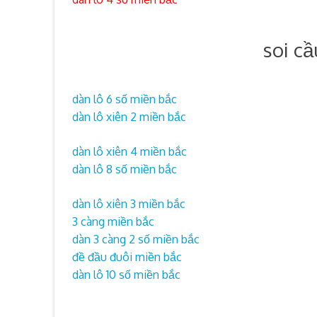
soi c
dàn lô 6 số miền bắc
dàn lô xiên 2 miền bắc
dàn lô xiên 4 miền bắc
dàn lô 8 số miền bắc
dàn lô xiên 3 miền bắc
3 càng miền bắc
dàn 3 càng 2 số miền bắc
đề đầu đuôi miền bắc
dàn lô 10 số miền bắc