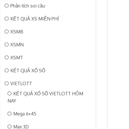
Phân tích soi cầu
KẾT QUẢ XS MIỄN PHÍ
XSMB
XSMN
XSMT
KẾT QUẢ XỔ SỐ
VIETLOTT
KẾT QUẢ XỔ SỐ VIETLOTT HÔM
NAY
Mega 6×45
Max 3D