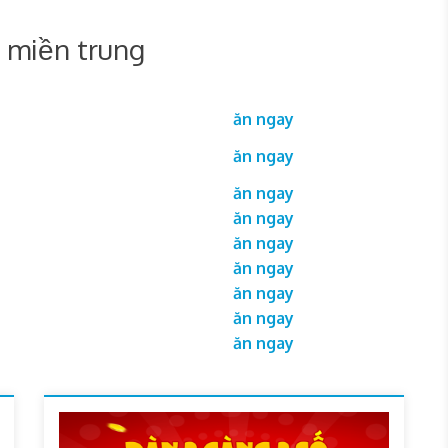
u miền trung
ăn ngay
ăn ngay
ăn ngay
ăn ngay
ăn ngay
ăn ngay
ăn ngay
ăn ngay
ăn ngay