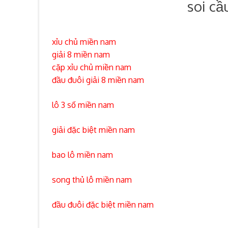
soi c
xỉu chủ miền nam
giải 8 miền nam
cặp xỉu chủ miền nam
đầu đuôi giải 8 miền nam
lô 3 số miền nam
giải đặc biệt miền nam
bao lô miền nam
song thủ lô miền nam
đầu đuôi đặc biệt miền nam