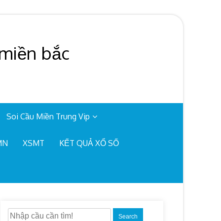
 miền bắc
Soi Cầu Miền Trung Vip
MN
XSMT
KẾT QUẢ XỔ SỐ
Search