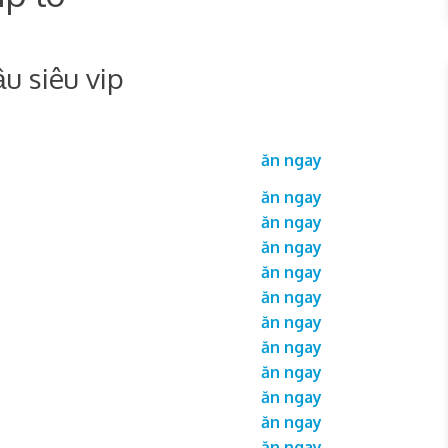
ầu siêu vip
ăn ngay
ăn ngay
ăn ngay
ăn ngay
ăn ngay
ăn ngay
ăn ngay
ăn ngay
ăn ngay
ăn ngay
ăn ngay
ăn ngay