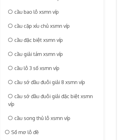
cầu bao lô xsmn víp
cầu cặp xíu chủ xsmn víp
cầu đặc biệt xsmn víp
cầu giải tám xsmn víp
cầu lô 3 số xsmn víp
cầu sớ đầu đuôi giải 8 xsmn víp
cầu sớ đầu đuôi giải đặc biệt xsmn
víp
cầu song thủ lô xsmn víp
Sổ mơ lô đề