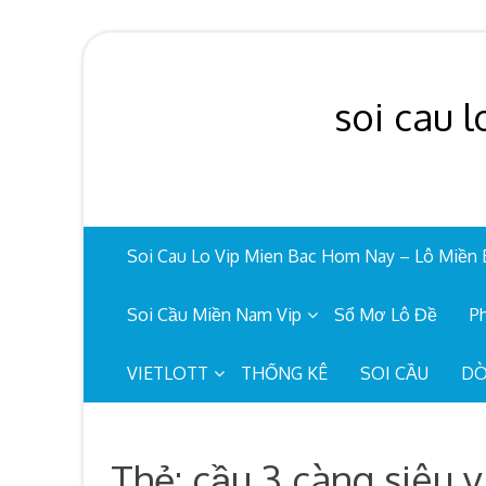
Skip
to
content
soi cau 
Soi Cau Lo Vip Mien Bac Hom Nay – Lô Miền
Soi Cầu Miền Nam Vip
Sổ Mơ Lô Đề
P
VIETLOTT
THỐNG KÊ
SOI CẦU
DÒ
Thẻ:
cầu 3 càng siêu v