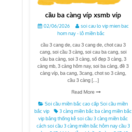
cầu ba càng víp xsmb víp
02/06/2026
soi cau lo vip mien bac
hom nay - lô miền bắc
cầu 3 cang de, cau 3 cang de, chot cau 3
cang, soi cầu 3 càng, soi cau ba cang, soi
cầu ba càng, soi 3 càng, số đẹp 3 càng, 3
càng mb, 3 càng hôm nay, soi ba càng, đề 3
càng víp, ba cang, 3cang, chot so 3 càng,
cầu 3 càng […]
Read More
Soi cầu miền bắc cao cấp
Soi cầu miền
bắc vip
3 càng miền bắc
ba càng miền bắc
vip
bảng thống kê soi cầu 3 càng miền bắc
cách soi cầu 3 càng miền bắc hôm nay
cầu 3