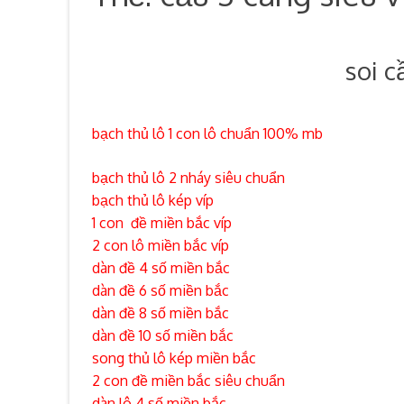
soi c
bạch thủ lô 1 con lô chuẩn 100% mb
bạch thủ lô 2 nháy siêu chuẩn
bạch thủ lô kép víp
1 con đề miền bắc víp
2 con lô miền bắc víp
dàn đề 4 số miền bắc
dàn đề 6 số miền bắc
dàn đề 8 số miền bắc
dàn đề 10 số miền bắc
song thủ lô kép miền bắc
2 con đề miền bắc siêu chuẩn
dàn lô 4 số miền bắc