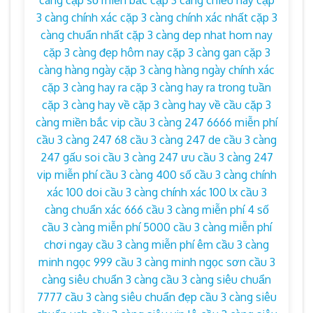
càng cặp số miền bắc
cặp 3 càng chiều nay
cặp
3 càng chính xác
cặp 3 càng chính xác nhất
cặp 3
càng chuẩn nhất
cặp 3 càng dep nhat hom nay
cặp 3 càng đẹp hôm nay
cặp 3 càng gan
cặp 3
càng hàng ngày
cặp 3 càng hàng ngày chính xác
cặp 3 càng hay ra
cặp 3 càng hay ra trong tuần
cặp 3 càng hay về
cặp 3 càng hay về cầu
cặp 3
càng miền bắc vip
cầu 3 càng 247 6666 miễn phí
cầu 3 càng 247 68
cầu 3 càng 247 de
cầu 3 càng
247 gấu soi
cầu 3 càng 247 ưu
cầu 3 càng 247
vip miễn phí
cầu 3 càng 400 số
cầu 3 càng chính
xác 100 doi
cầu 3 càng chính xác 100 lx
cầu 3
càng chuẩn xác 666
cầu 3 càng miễn phí 4 số
cầu 3 càng miễn phí 5000
cầu 3 càng miễn phí
chơi ngay
cầu 3 càng miễn phí êm
cầu 3 càng
minh ngọc 999
cầu 3 càng minh ngọc sơn
cầu 3
càng siêu chuẩn 3 càng
cầu 3 càng siêu chuẩn
7777
cầu 3 càng siêu chuẩn đẹp
cầu 3 càng siêu