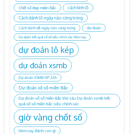
Chốt số đẹp miền Bắc
cách tính lô
Cách đánh lô ngày nào cũng trúng
dự đoán
Cách đánh đề ngày nào cũng trúng
Dự đoán kết quả xổ số siêu chính xác hôm nay
dự đoán lô kép
dự đoán xsmb
Dự đoán XSMB VIP 26h
Dự đoán xổ số miền Bắc
Dự đoán xổ số miền Bắc thứ sáu Dự đoán xsmb kết
quả xổ số miền bắc siêu chính xác
giờ vàng chốt số
hôm nay đánh con gì