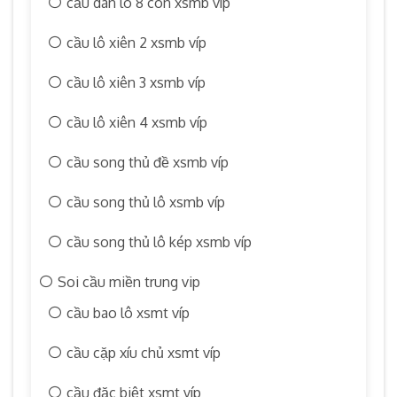
cầu dàn lô 8 con xsmb víp
cầu lô xiên 2 xsmb víp
cầu lô xiên 3 xsmb víp
cầu lô xiên 4 xsmb víp
cầu song thủ đề xsmb víp
cầu song thủ lô xsmb víp
cầu song thủ lô kép xsmb víp
Soi cầu miền trung vip
cầu bao lô xsmt víp
cầu cặp xíu chủ xsmt víp
cầu đặc biệt xsmt víp