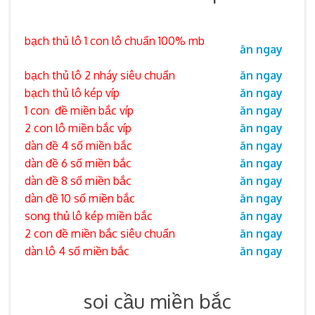
bạch thủ lô 1 con lô chuẩn 100% mb
ăn ngay
bạch thủ lô 2 nháy siêu chuẩn
ăn ngay
bạch thủ lô kép víp
ăn ngay
1 con đề miền bắc víp
ăn ngay
2 con lô miền bắc víp
ăn ngay
dàn đề 4 số miền bắc
ăn ngay
dàn đề 6 số miền bắc
ăn ngay
dàn đề 8 số miền bắc
ăn ngay
dàn đề 10 số miền bắc
ăn ngay
song thủ lô kép miền bắc
ăn ngay
2 con đề miền bắc siêu chuẩn
ăn ngay
dàn lô 4 số miền bắc
ăn ngay
soi cầu miền bắc