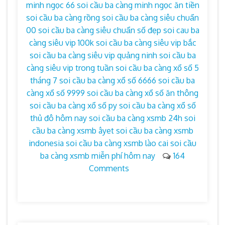
minh ngọc 66
soi cầu ba càng minh ngọc ăn tiền
soi cầu ba càng rồng
soi cầu ba càng siêu chuẩn
00
soi cầu ba càng siêu chuẩn số đẹp
soi cau ba
càng siêu vip 100k
soi cầu ba càng siêu vip bắc
soi cầu ba càng siêu vip quảng ninh
soi cầu ba
càng siêu vip trong tuần
soi cầu ba càng xổ số 5
tháng 7
soi cầu ba càng xổ số 6666
soi cầu ba
càng xổ số 9999
soi cầu ba càng xổ số ăn thông
soi cầu ba càng xổ số py
soi cầu ba càng xổ số
thủ đô hôm nay
soi cầu ba càng xsmb 24h
soi
cầu ba càng xsmb âyet
soi cầu ba càng xsmb
indonesia
soi cầu ba càng xsmb lào cai
soi cầu
ba càng xsmb miễn phí hôm nay
164
Comments