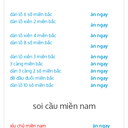
dàn lô 6 số miền bắc
ăn ngay
dàn lô xiên 2 miền bắc
ăn ngay
dàn lô xiên 4 miền bắc
ăn ngay
dàn lô 8 số miền bắc
ăn ngay
dàn lô xiên 3 miền bắc
ăn ngay
3 càng miền bắc
ăn ngay
dàn 3 càng 2 số miền bắc
ăn ngay
đề đầu đuôi miền bắc
ăn ngay
dàn lô 10 số miền bắc
ăn ngay
soi cầu miền nam
xỉu chủ miền nam
ăn ngay