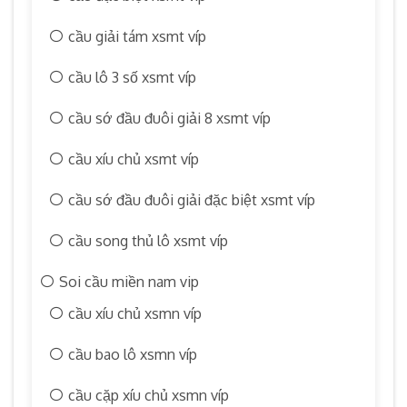
cầu giải tám xsmt víp
cầu lô 3 số xsmt víp
cầu sớ đầu đuôi giải 8 xsmt víp
cầu xíu chủ xsmt víp
cầu sớ đầu đuôi giải đặc biệt xsmt víp
cầu song thủ lô xsmt víp
Soi cầu miền nam vip
cầu xíu chủ xsmn víp
cầu bao lô xsmn víp
cầu cặp xíu chủ xsmn víp