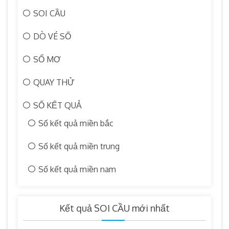
SOI CẦU
DÒ VÉ SỐ
SỔ MƠ
QUAY THỬ
SỐ KẾT QUẢ
Số kết quả miền bắc
Số kết quả miền trung
Số kết quả miền nam
Kết quả SOI CẦU mới nhất