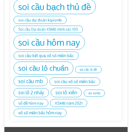
soi cầu bạch thủ đề
soi cầu dự đoán kqxsmb
Soi cầu Dự đoán XSMB chính xác 100
soi cầu hôm nay
soi cầu kết quả xổ số miền bắc
soi cầu lô chuẩn
soi cầu lô đề
soi cầu mb
soi cầu xổ số miền bắc
soi lô xiên
soi lô 2 nháy
soi xsmb
số đề hôm nay
XSMB năm 2021
xổ số miền bắc hôm nay