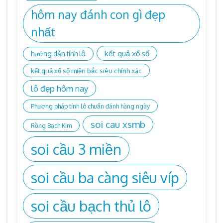
hôm nay đánh con gì đẹp
nhất
kết quả xổ số
hướng dẫn tính lô
kết quả xổ số miền bắc siêu chính xác
lô đẹp hôm nay
Phương pháp tính lô chuẩn đánh hàng ngày
soi cau xsmb
Rồng Bạch Kim
soi cầu 3 miền
soi cầu ba càng siêu víp
soi cầu bạch thủ lô