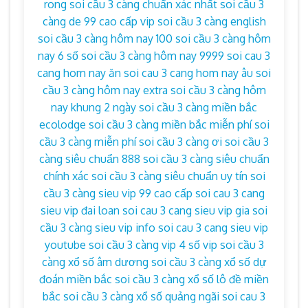
rong
soi cầu 3 càng chuẩn xác nhất
soi cầu 3
càng de 99 cao cấp vip
soi cầu 3 càng english
soi cầu 3 càng hôm nay 100
soi cầu 3 càng hôm
nay 6 số
soi cầu 3 càng hôm nay 9999
soi cau 3
cang hom nay ăn
soi cau 3 cang hom nay âu
soi
cầu 3 càng hôm nay extra
soi cầu 3 càng hôm
nay khung 2 ngày
soi cầu 3 càng miền bắc
ecolodge
soi cầu 3 càng miền bắc miễn phí
soi
cầu 3 càng miễn phí
soi cầu 3 càng ơi
soi cầu 3
càng siêu chuẩn 888
soi cầu 3 càng siêu chuẩn
chính xác
soi cầu 3 càng siêu chuẩn uy tín
soi
cầu 3 càng sieu vip 99 cao cấp
soi cau 3 cang
sieu vip đai loan
soi cau 3 cang sieu vip gia
soi
cầu 3 càng sieu vip info
soi cau 3 cang sieu vip
youtube
soi cầu 3 càng vip 4 số vip
soi cầu 3
càng xổ số âm dương
soi cầu 3 càng xổ số dự
đoán miền bắc
soi cầu 3 càng xổ số lô đề miền
bắc
soi cầu 3 càng xổ số quảng ngãi
soi cau 3