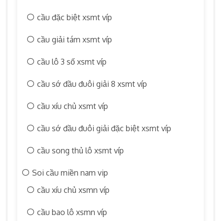
cầu đặc biệt xsmt víp
cầu giải tám xsmt víp
cầu lô 3 số xsmt víp
cầu sớ đầu đuôi giải 8 xsmt víp
cầu xíu chủ xsmt víp
cầu sớ đầu đuôi giải đặc biệt xsmt víp
cầu song thủ lô xsmt víp
Soi cầu miền nam vip
cầu xíu chủ xsmn víp
cầu bao lô xsmn víp