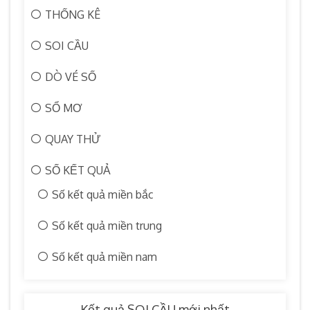
THỐNG KÊ
SOI CẦU
DÒ VÉ SỐ
SỔ MƠ
QUAY THỬ
SỐ KẾT QUẢ
Số kết quả miền bắc
Số kết quả miền trung
Số kết quả miền nam
Kết quả SOI CẦU mới nhất