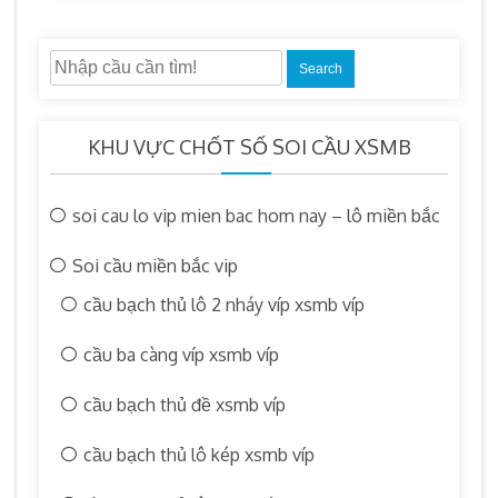
Search
KHU VỰC CHỐT SỐ SOI CẦU XSMB
soi cau lo vip mien bac hom nay – lô miền bắc
Soi cầu miền bắc vip
cầu bạch thủ lô 2 nháy víp xsmb víp
cầu ba càng víp xsmb víp
cầu bạch thủ đề xsmb víp
cầu bạch thủ lô kép xsmb víp