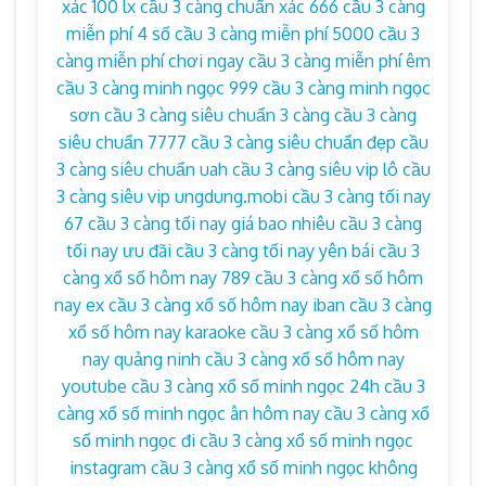
xác 100 lx
cầu 3 càng chuẩn xác 666
cầu 3 càng
miễn phí 4 số
cầu 3 càng miễn phí 5000
cầu 3
càng miễn phí chơi ngay
cầu 3 càng miễn phí êm
cầu 3 càng minh ngọc 999
cầu 3 càng minh ngọc
sơn
cầu 3 càng siêu chuẩn 3 càng
cầu 3 càng
siêu chuẩn 7777
cầu 3 càng siêu chuẩn đẹp
cầu
3 càng siêu chuẩn uah
cầu 3 càng siêu vip lô
cầu
3 càng siêu vip ungdung.mobi
cầu 3 càng tối nay
67
cầu 3 càng tối nay giá bao nhiêu
cầu 3 càng
tối nay ưu đãi
cầu 3 càng tối nay yên bái
cầu 3
càng xổ số hôm nay 789
cầu 3 càng xổ số hôm
nay ex
cầu 3 càng xổ số hôm nay iban
cầu 3 càng
xổ số hôm nay karaoke
cầu 3 càng xổ số hôm
nay quảng ninh
cầu 3 càng xổ số hôm nay
youtube
cầu 3 càng xổ số minh ngọc 24h
cầu 3
càng xổ số minh ngọc ân hôm nay
cầu 3 càng xổ
số minh ngọc đi
cầu 3 càng xổ số minh ngọc
instagram
cầu 3 càng xổ số minh ngọc không