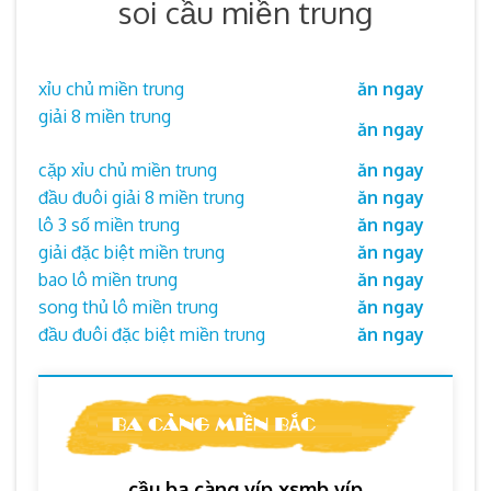
soi cầu miền trung
xỉu chủ miền trung
ăn ngay
giải 8 miền trung
ăn ngay
cặp xỉu chủ miền trung
ăn ngay
đầu đuôi giải 8 miền trung
ăn ngay
lô 3 số miền trung
ăn ngay
giải đặc biệt miền trung
ăn ngay
bao lô miền trung
ăn ngay
song thủ lô miền trung
ăn ngay
đầu đuôi đặc biệt miền trung
ăn ngay
cầu ba càng víp xsmb víp