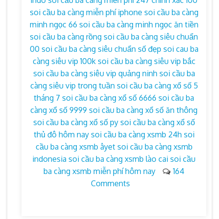
soi cầu ba càng miễn phí iphone
soi cầu ba càng
minh ngọc 66
soi cầu ba càng minh ngọc ăn tiền
soi cầu ba càng rồng
soi cầu ba càng siêu chuẩn
00
soi cầu ba càng siêu chuẩn số đẹp
soi cau ba
càng siêu vip 100k
soi cầu ba càng siêu vip bắc
soi cầu ba càng siêu vip quảng ninh
soi cầu ba
càng siêu vip trong tuần
soi cầu ba càng xổ số 5
tháng 7
soi cầu ba càng xổ số 6666
soi cầu ba
càng xổ số 9999
soi cầu ba càng xổ số ăn thông
soi cầu ba càng xổ số py
soi cầu ba càng xổ số
thủ đô hôm nay
soi cầu ba càng xsmb 24h
soi
cầu ba càng xsmb âyet
soi cầu ba càng xsmb
indonesia
soi cầu ba càng xsmb lào cai
soi cầu
ba càng xsmb miễn phí hôm nay
164
Comments