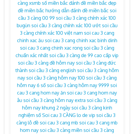
càng xsmb số miền bắc
đánh đề miền bắc đẹp
đề miền bắc
hướng dẫn đánh đề miền bắc
soi
cầu 3 càng 00 99
soi cầu 3 càng chính xác 100
bugün
soi cầu 3 càng chính xác 100 ướt
soi cầu
3 càng chính xác 100 việt nam
soi cau 3 cang
chinh xac ău
soi cau 3 cang chinh xac binh dinh
soi cau 3 cang chinh xac rong
soi cầu 3 càng
chuẩn xác nhất
soi cầu 3 càng de 99 cao cấp vip
soi cầu 3 càng đề hôm nay
soi cầu 3 càng đức
thành
soi cầu 3 càng english
soi cầu 3 càng hôm
nay
soi cầu 3 càng hôm nay 100
soi cầu 3 càng
hôm nay 6 số
soi cầu 3 càng hôm nay 9999
soi
cau 3 cang hom nay ăn
soi cau 3 cang hom nay
âu
soi cầu 3 càng hôm nay extra
soi cầu 3 càng
hôm nay khung 2 ngày
soi cầu 3 càng kinh
nghiệm số
Soi cau 3 CÀNG lo de vip
soi cầu 3
càng lô đề
soi cau 3 cang mb
soi cau 3 cang mb
hom nay
soi cầu 3 càng miền
soi cầu 3 càng