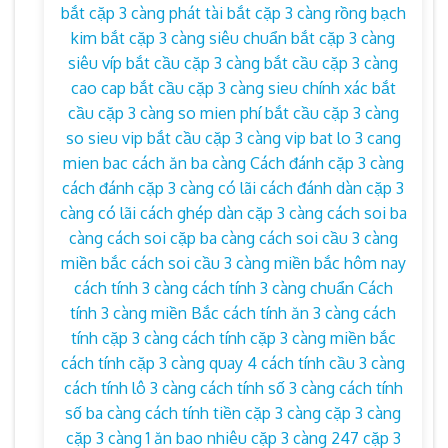
bắt cặp 3 càng phát tài
bắt cặp 3 càng rồng bạch
kim
bắt cặp 3 càng siêu chuẩn
bắt cặp 3 càng
siêu víp
bắt cầu cặp 3 càng
bắt cầu cặp 3 càng
cao cap
bắt cầu cặp 3 càng sieu chính xác
bắt
cầu cặp 3 càng so mien phí
bắt cầu cặp 3 càng
so sieu vip
bắt cầu cặp 3 càng vip
bat lo 3 cang
mien bac
cách ăn ba càng
Cách đánh cặp 3 càng
cách đánh cặp 3 càng có lãi
cách đánh dàn cặp 3
càng có lãi
cách ghép dàn cặp 3 càng
cách soi ba
càng
cách soi cặp ba càng
cách soi cầu 3 càng
miền bắc
cách soi cầu 3 càng miền bắc hôm nay
cách tính 3 càng
cách tính 3 càng chuẩn
Cách
tính 3 càng miền Bắc
cách tính ăn 3 càng
cách
tính cặp 3 càng
cách tính cặp 3 càng miền bắc
cách tính cặp 3 càng quay 4
cách tính cầu 3 càng
cách tính lô 3 càng
cách tính số 3 càng
cách tính
số ba càng
cách tính tiền cặp 3 càng
cặp 3 càng
cặp 3 càng 1 ăn bao nhiêu
cặp 3 càng 247
cặp 3