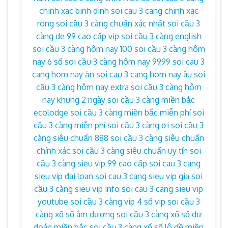
chinh xac binh dinh
soi cau 3 cang chinh xac
rong
soi cầu 3 càng chuẩn xác nhất
soi cầu 3
càng de 99 cao cấp vip
soi cầu 3 càng english
soi cầu 3 càng hôm nay 100
soi cầu 3 càng hôm
nay 6 số
soi cầu 3 càng hôm nay 9999
soi cau 3
cang hom nay ăn
soi cau 3 cang hom nay âu
soi
cầu 3 càng hôm nay extra
soi cầu 3 càng hôm
nay khung 2 ngày
soi cầu 3 càng miền bắc
ecolodge
soi cầu 3 càng miền bắc miễn phí
soi
cầu 3 càng miễn phí
soi cầu 3 càng ơi
soi cầu 3
càng siêu chuẩn 888
soi cầu 3 càng siêu chuẩn
chính xác
soi cầu 3 càng siêu chuẩn uy tín
soi
cầu 3 càng sieu vip 99 cao cấp
soi cau 3 cang
sieu vip đai loan
soi cau 3 cang sieu vip gia
soi
cầu 3 càng sieu vip info
soi cau 3 cang sieu vip
youtube
soi cầu 3 càng vip 4 số vip
soi cầu 3
càng xổ số âm dương
soi cầu 3 càng xổ số dự
đoán miền bắc
soi cầu 3 càng xổ số lô đề miền