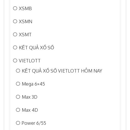
XSMB
XSMN
XSMT
KẾT QUẢ XỔ SỐ
VIETLOTT
KẾT QUẢ XỔ SỐ VIETLOTT HÔM NAY
Mega 6×45
Max 3D
Max 4D
Power 6/55