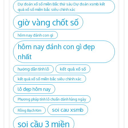
Dự đoán xổ số miền Bắc thứ sáu Dự đoán xsmb kết
quả xổ số miền bắc siêu chính xác
giờ vàng chốt số
hôm nay đánh con gì
hôm nay đánh con gì đẹp
nhất
kết quả xổ số
hướng dẫn tính lô
kết quả xổ số miền bắc siêu chính xác
lô đẹp hôm nay
Phương pháp tính lô chuẩn đánh hàng ngày
soi cau xsmb
Rồng Bạch Kim
soi cầu 3 miền