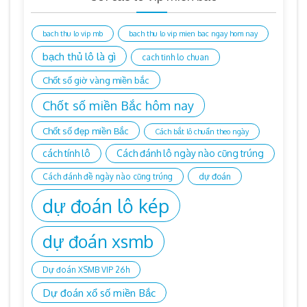
bach thu lo vip mb
bach thu lo vip mien bac ngay hom nay
bạch thủ lô là gì
cach tinh lo chuan
Chốt số giờ vàng miền bắc
Chốt số miền Bắc hôm nay
Chốt số đẹp miền Bắc
Cách bắt lô chuẩn theo ngày
cách tính lô
Cách đánh lô ngày nào cũng trúng
dự đoán
Cách đánh đề ngày nào cũng trúng
dự đoán lô kép
dự đoán xsmb
Dự đoán XSMB VIP 26h
Dự đoán xổ số miền Bắc