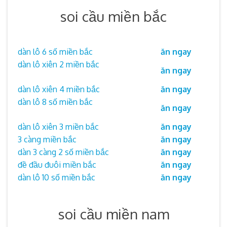
soi cầu miền bắc
dàn lô 6 số miền bắc
ăn ngay
dàn lô xiên 2 miền bắc
ăn ngay
dàn lô xiên 4 miền bắc
ăn ngay
dàn lô 8 số miền bắc
ăn ngay
dàn lô xiên 3 miền bắc
ăn ngay
3 càng miền bắc
ăn ngay
dàn 3 càng 2 số miền bắc
ăn ngay
đề đầu đuôi miền bắc
ăn ngay
dàn lô 10 số miền bắc
ăn ngay
soi cầu miền nam