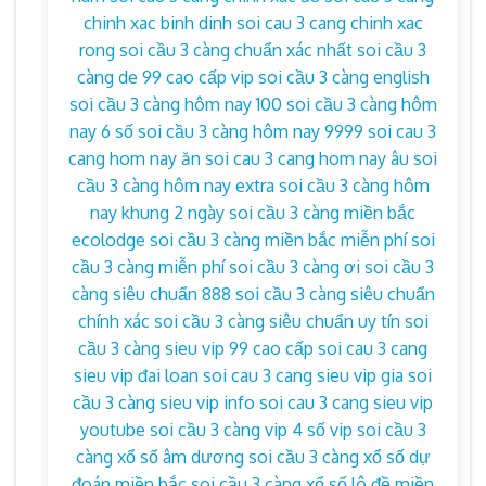
chinh xac binh dinh
soi cau 3 cang chinh xac
rong
soi cầu 3 càng chuẩn xác nhất
soi cầu 3
càng de 99 cao cấp vip
soi cầu 3 càng english
soi cầu 3 càng hôm nay 100
soi cầu 3 càng hôm
nay 6 số
soi cầu 3 càng hôm nay 9999
soi cau 3
cang hom nay ăn
soi cau 3 cang hom nay âu
soi
cầu 3 càng hôm nay extra
soi cầu 3 càng hôm
nay khung 2 ngày
soi cầu 3 càng miền bắc
ecolodge
soi cầu 3 càng miền bắc miễn phí
soi
cầu 3 càng miễn phí
soi cầu 3 càng ơi
soi cầu 3
càng siêu chuẩn 888
soi cầu 3 càng siêu chuẩn
chính xác
soi cầu 3 càng siêu chuẩn uy tín
soi
cầu 3 càng sieu vip 99 cao cấp
soi cau 3 cang
sieu vip đai loan
soi cau 3 cang sieu vip gia
soi
cầu 3 càng sieu vip info
soi cau 3 cang sieu vip
youtube
soi cầu 3 càng vip 4 số vip
soi cầu 3
càng xổ số âm dương
soi cầu 3 càng xổ số dự
đoán miền bắc
soi cầu 3 càng xổ số lô đề miền