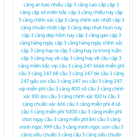
càng an bao nhiêu
cặp 3 càng cao cấp
cặp 3
càng cặp số miền bắc
cặp 3 càng chiều nay
cặp
3 càng chính xác
cặp 3 càng chính xác nhất
cặp 3
càng chuẩn nhất
cặp 3 càng dep nhat hom nay
cặp 3 càng đẹp hôm nay
cặp 3 càng gan
cặp 3
càng hàng ngày
cặp 3 càng hàng ngày chính xác
cặp 3 càng hay ra
cặp 3 càng hay ra trong tuần
cặp 3 càng hay về
cặp 3 càng hay về cầu
cặp 3
càng miền bắc vip
cầu 3 càng 247 6666 miễn phí
cầu 3 càng 247 68
cầu 3 càng 247 de
cầu 3 càng
247 gấu soi
cầu 3 càng 247 ưu
cầu 3 càng 247
vip miễn phí
cầu 3 càng 400 số
cầu 3 càng chính
xác 100 doi
cầu 3 càng chính xác 100 lx
cầu 3
càng chuẩn xác 666
cầu 3 càng miễn phí 4 số
cầu 3 càng miễn phí 5000
cầu 3 càng miễn phí
chơi ngay
cầu 3 càng miễn phí êm
cầu 3 càng
minh ngọc 999
cầu 3 càng minh ngọc sơn
cầu 3
càng siêu chuẩn 3 càng
cầu 3 càng siêu chuẩn