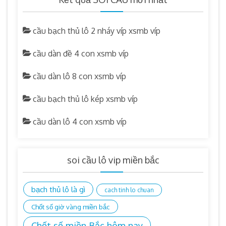
cầu bạch thủ lô 2 nháy víp xsmb víp
cầu dàn đề 4 con xsmb víp
cầu dàn lô 8 con xsmb víp
cầu bạch thủ lô kép xsmb víp
cầu dàn lô 4 con xsmb víp
soi cầu lô vip miền bắc
bạch thủ lô là gì
cach tinh lo chuan
Chốt số giờ vàng miền bắc
Chốt số miền Bắc hôm nay