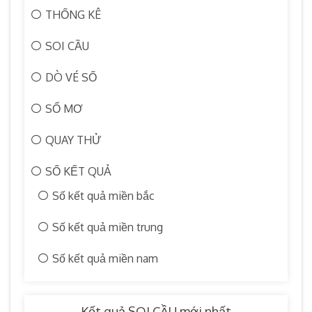
THỐNG KÊ
SOI CẦU
DÒ VÉ SỐ
SỔ MƠ
QUAY THỬ
SỐ KẾT QUẢ
Số kết quả miền bắc
Số kết quả miền trung
Số kết quả miền nam
Kết quả SOI CẦU mới nhất