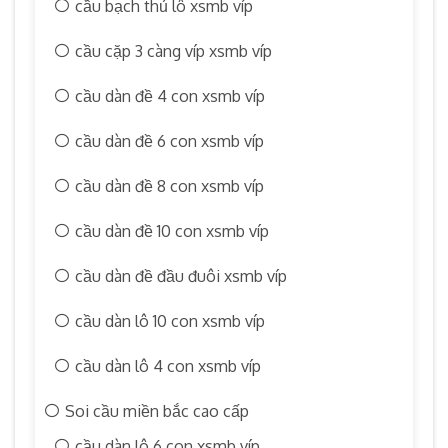
cầu bạch thủ lô xsmb víp
cầu cặp 3 càng víp xsmb víp
cầu dàn đề 4 con xsmb víp
cầu dàn đề 6 con xsmb víp
cầu dàn đề 8 con xsmb víp
cầu dàn đề 10 con xsmb víp
cầu dàn đề đầu đuôi xsmb víp
cầu dàn lô 10 con xsmb víp
cầu dàn lô 4 con xsmb víp
Soi cầu miền bắc cao cấp
cầu dàn lô 6 con xsmb víp