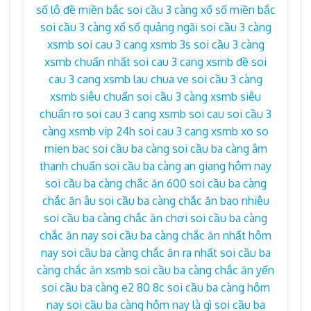
số lô đề miền bắc
soi cầu 3 càng xổ số miền bắc
soi cầu 3 càng xổ số quảng ngãi
soi cầu 3 càng
xsmb
soi cau 3 cang xsmb 3s
soi cầu 3 càng
xsmb chuẩn nhất
soi cau 3 cang xsmb đề
soi
cau 3 cang xsmb lau chua ve
soi cầu 3 càng
xsmb siêu chuẩn
soi cầu 3 càng xsmb siêu
chuẩn ro
soi cau 3 cang xsmb soi cau
soi cầu 3
càng xsmb vip 24h
soi cau 3 cang xsmb xo so
mien bac
soi cầu ba càng
soi cầu ba càng âm
thanh chuẩn
soi cầu ba càng an giang hôm nay
soi cầu ba càng chắc ăn 600
soi cầu ba càng
chắc ăn âu
soi cầu ba càng chắc ăn bao nhiêu
soi cầu ba càng chắc ăn chơi
soi cầu ba càng
chắc ăn nay
soi cầu ba càng chắc ăn nhất hôm
nay
soi cầu ba càng chắc ăn ra nhất
soi cầu ba
càng chắc ăn xsmb
soi cầu ba càng chắc ăn yến
soi cầu ba càng e2 80 8c
soi cầu ba càng hôm
nay
soi cầu ba càng hôm nay là gì
soi cầu ba