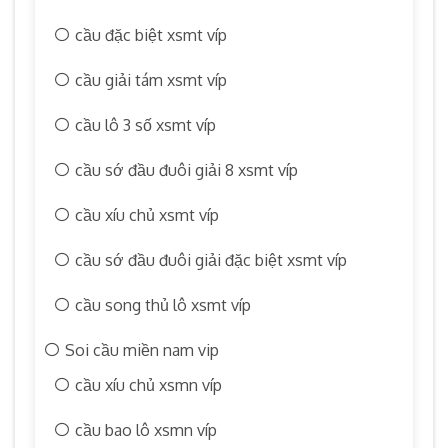
cầu đặc biệt xsmt víp
cầu giải tám xsmt víp
cầu lô 3 số xsmt víp
cầu sớ đầu đuôi giải 8 xsmt víp
cầu xíu chủ xsmt víp
cầu sớ đầu đuôi giải đặc biệt xsmt víp
cầu song thủ lô xsmt víp
Soi cầu miền nam vip
cầu xíu chủ xsmn víp
cầu bao lô xsmn víp