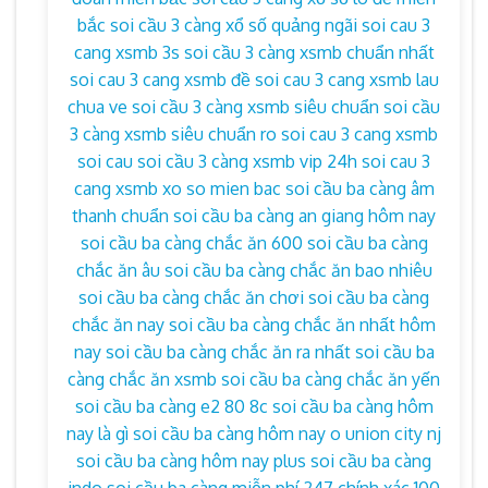
bắc
soi cầu 3 càng xổ số quảng ngãi
soi cau 3
cang xsmb 3s
soi cầu 3 càng xsmb chuẩn nhất
soi cau 3 cang xsmb đề
soi cau 3 cang xsmb lau
chua ve
soi cầu 3 càng xsmb siêu chuẩn
soi cầu
3 càng xsmb siêu chuẩn ro
soi cau 3 cang xsmb
soi cau
soi cầu 3 càng xsmb vip 24h
soi cau 3
cang xsmb xo so mien bac
soi cầu ba càng âm
thanh chuẩn
soi cầu ba càng an giang hôm nay
soi cầu ba càng chắc ăn 600
soi cầu ba càng
chắc ăn âu
soi cầu ba càng chắc ăn bao nhiêu
soi cầu ba càng chắc ăn chơi
soi cầu ba càng
chắc ăn nay
soi cầu ba càng chắc ăn nhất hôm
nay
soi cầu ba càng chắc ăn ra nhất
soi cầu ba
càng chắc ăn xsmb
soi cầu ba càng chắc ăn yến
soi cầu ba càng e2 80 8c
soi cầu ba càng hôm
nay là gì
soi cầu ba càng hôm nay o union city nj
soi cầu ba càng hôm nay plus
soi cầu ba càng
indo
soi cầu ba càng miễn phí 247 chính xác 100