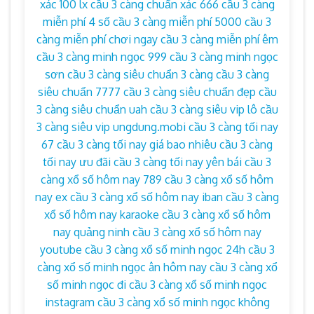
xác 100 lx
cầu 3 càng chuẩn xác 666
cầu 3 càng
miễn phí 4 số
cầu 3 càng miễn phí 5000
cầu 3
càng miễn phí chơi ngay
cầu 3 càng miễn phí êm
cầu 3 càng minh ngọc 999
cầu 3 càng minh ngọc
sơn
cầu 3 càng siêu chuẩn 3 càng
cầu 3 càng
siêu chuẩn 7777
cầu 3 càng siêu chuẩn đẹp
cầu
3 càng siêu chuẩn uah
cầu 3 càng siêu vip lô
cầu
3 càng siêu vip ungdung.mobi
cầu 3 càng tối nay
67
cầu 3 càng tối nay giá bao nhiêu
cầu 3 càng
tối nay ưu đãi
cầu 3 càng tối nay yên bái
cầu 3
càng xổ số hôm nay 789
cầu 3 càng xổ số hôm
nay ex
cầu 3 càng xổ số hôm nay iban
cầu 3 càng
xổ số hôm nay karaoke
cầu 3 càng xổ số hôm
nay quảng ninh
cầu 3 càng xổ số hôm nay
youtube
cầu 3 càng xổ số minh ngọc 24h
cầu 3
càng xổ số minh ngọc ân hôm nay
cầu 3 càng xổ
số minh ngọc đi
cầu 3 càng xổ số minh ngọc
instagram
cầu 3 càng xổ số minh ngọc không