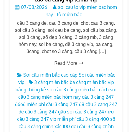
07/08/2026
soi cau lo vip mien bac hom
nay - lô miền bắc
cầu 3 cang de, cau 3 cang de, chot cau 3 cang,
soi cầu 3 càng, soi cau ba cang, soi cầu ba càng,
soi 3 càng, số đẹp 3 càng, 3 càng mb, 3 càng
hôm nay, soi ba càng, đề 3 càng víp, ba cang,
3cang, chot so 3 càng, cầu 3 càng […]
Read More
Soi cầu miền bắc cao cấp
Soi cầu miền bắc
vip
3 càng miền bắc
ba càng miền bắc vip
bảng thống kê soi cầu 3 càng miền bắc
cách soi
cầu 3 càng miền bắc hôm nay
cầu 3 càng 247
6666 miễn phí
cầu 3 càng 247 68
cầu 3 càng 247
de
cầu 3 càng 247 gấu soi
cầu 3 càng 247 ưu
cầu 3 càng 247 vip miễn phí
cầu 3 càng 400 số
cầu 3 càng chính xác 100 doi
cầu 3 càng chính