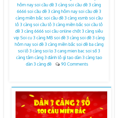
hôm nay
soi cầu đề 3 càng
soi cầu đề 3 càng
6666
soi cầu đề 3 càng hôm nay
soi cầu đề 3
càng miền bắc
soi cầu đề 3 càng xsmb
soi cầu
lô 3 càng
soi cầu lô 3 càng miền bắc
soi cầu lô
đề 3 càng 6666
soi cầu online chốt 3 càng siêu
vip
Soi cu 3 càng MB
soi đề 3 càng
soi đề 3 càng
hôm nay
soi đề 3 càng miền bắc
soi đề ba càng
soi lô 3 càng
soi lo 3 cang mien bac
soi số 3
càng
tâm càng 3 đánh lô gì
tạo dàn 3 càng
tạo
dàn 3 càng đề
90 Comments