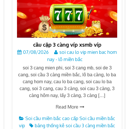
cầu cặp 3 càng víp xsmb víp
07/08/2026
soi cau lo vip mien bac hom
nay - lô miền bắc
soi 3 cang mien phi, soi 3 cang mb, soi de 3
cang, soi cầu 3 càng miền bắc, lô ba càng, lo ba
cang hom nay, cau lo ba cang, soi cau lo ba
cang, soi 3 cang, cau 3 càng, soi cau 3 càng, 3
càng hôm nay, lấy 3 càng, 3 càng […]
Read More
Soi cầu miền bắc cao cấp
Soi cầu miền bắc
vip
bảng thống kê soi cầu 3 càng miền bắc