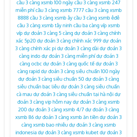
cầu 3 càng xsmb 100 ngày
cầu 3 càng xsmb 247
miễn phí
cầu 3 càng xsmb 7777
cầu 3 càng xsmb
8888
cầu 3 càng xsmb ây
cầu 3 càng xsmb êđê
cầu 3 càng xsmb tây ninh
cầu ba càng víp xsmb
víp
dự đoán 3 càng 5 càng
dự đoán 3 càng chính
xác 5p20
dự đoán 3 càng chính xác 999
dự đoán
3 càng chính xác pi
dự đoán 3 càng dài
dự đoán 3
càng indo
dự đoán 3 càng miễn phí
dự đoán 3
càng ocbc
dự đoán 3 càng quốc tế
dự đoán 3
càng rapid
dự đoán 3 càng siêu chuẩn 100 ngày
dự đoán 3 càng siêu chuẩn 50
dự đoán 3 càng
siêu chuẩn bạc liêu
dự đoán 3 càng siêu chuẩn
cà mau
dự đoán 3 càng siêu chuẩn tại hà nội
dự
đoán 3 càng vip hôm nay
dự đoán 3 càng xsmb
200
dự đoán 3 càng xsmb 4/7
dự đoán 3 càng
xsmb 86
dự đoán 3 càng xsmb ăn tiền
dự đoán 3
càng xsmb bao nhiêu
dự đoán 3 càng xsmb
indonesia
dự đoán 3 càng xsmb kubet
dự đoán 3