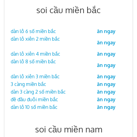
soi cầu miền bắc
dàn lô 6 số miền bắc
ăn ngay
dàn lô xiên 2 miền bắc
ăn ngay
dàn lô xiên 4 miền bắc
ăn ngay
dàn lô 8 số miền bắc
ăn ngay
dàn lô xiên 3 miền bắc
ăn ngay
3 càng miền bắc
ăn ngay
dàn 3 càng 2 số miền bắc
ăn ngay
đề đầu đuôi miền bắc
ăn ngay
dàn lô 10 số miền bắc
ăn ngay
soi cầu miền nam