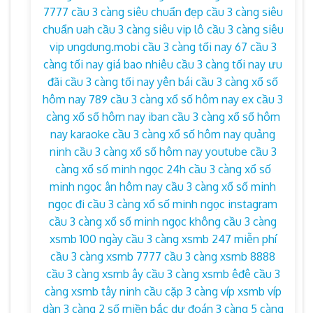
7777
cầu 3 càng siêu chuẩn đẹp
cầu 3 càng siêu
chuẩn uah
cầu 3 càng siêu vip lô
cầu 3 càng siêu
vip ungdung.mobi
cầu 3 càng tối nay 67
cầu 3
càng tối nay giá bao nhiêu
cầu 3 càng tối nay ưu
đãi
cầu 3 càng tối nay yên bái
cầu 3 càng xổ số
hôm nay 789
cầu 3 càng xổ số hôm nay ex
cầu 3
càng xổ số hôm nay iban
cầu 3 càng xổ số hôm
nay karaoke
cầu 3 càng xổ số hôm nay quảng
ninh
cầu 3 càng xổ số hôm nay youtube
cầu 3
càng xổ số minh ngọc 24h
cầu 3 càng xổ số
minh ngọc ân hôm nay
cầu 3 càng xổ số minh
ngọc đi
cầu 3 càng xổ số minh ngọc instagram
cầu 3 càng xổ số minh ngọc không
cầu 3 càng
xsmb 100 ngày
cầu 3 càng xsmb 247 miễn phí
cầu 3 càng xsmb 7777
cầu 3 càng xsmb 8888
cầu 3 càng xsmb ây
cầu 3 càng xsmb êđê
cầu 3
càng xsmb tây ninh
cầu cặp 3 càng víp xsmb víp
dàn 3 càng 2 số miền bắc
dự đoán 3 càng 5 càng