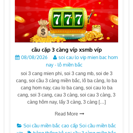
cầu cặp 3 càng víp xsmb víp
08/08/2026
soi cau lo vip mien bac hom
nay - lô miền bắc
soi 3 cang mien phi, soi 3 cang mb, soi de 3
cang, soi cầu 3 càng miền bắc, lô ba càng, lo ba
cang hom nay, cau lo ba cang, soi cau lo ba
cang, soi 3 cang, cau 3 càng, soi cau 3 càng, 3
càng hôm nay, lấy 3 càng, 3 càng […]
Read More
Soi cầu miền bắc cao cấp
Soi cầu miền bắc