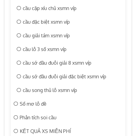
cầu cặp xíu chủ xsmn víp
cầu đặc biệt xsmn víp
cầu giải tám xsmn víp
cầu lô 3 số xsmn víp
cầu sớ đầu đuôi giải 8 xsmn víp
cầu sớ đầu đuôi giải đặc biệt xsmn víp
cầu song thủ lô xsmn víp
Sổ mơ lô đề
Phân tích soi cầu
KẾT QUẢ XS MIỄN PHÍ