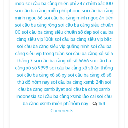
indo
soi cầu ba càng miễn phí 247 chính xác 100
soi cầu ba càng miễn phí iphone
soi cầu ba càng
minh ngọc 66
soi cầu ba càng minh ngọc ăn tiền
soi cầu ba càng rồng
soi cầu ba càng siêu chuẩn
00
soi cầu ba càng siêu chuẩn số đẹp
soi cau ba
càng siêu vip 100k
soi cầu ba càng siêu vip bắc
soi cầu ba càng siêu vip quảng ninh
soi cầu ba
càng siêu vip trong tuần
soi cầu ba càng xổ số 5
tháng 7
soi cầu ba càng xổ số 6666
soi cầu ba
càng xổ số 9999
soi cầu ba càng xổ số ăn thông
soi cầu ba càng xổ số py
soi cầu ba càng xổ số
thủ đô hôm nay
soi cầu ba càng xsmb 24h
soi
cầu ba càng xsmb âyet
soi cầu ba càng xsmb
indonesia
soi cầu ba càng xsmb lào cai
soi cầu
ba càng xsmb miễn phí hôm nay
164
Comments