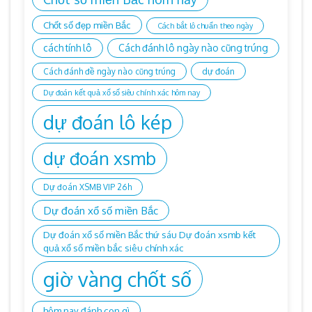
Chốt số đẹp miền Bắc
Cách bắt lô chuẩn theo ngày
cách tính lô
Cách đánh lô ngày nào cũng trúng
dự đoán
Cách đánh đề ngày nào cũng trúng
Dự đoán kết quả xổ số siêu chính xác hôm nay
dự đoán lô kép
dự đoán xsmb
Dự đoán XSMB VIP 26h
Dự đoán xổ số miền Bắc
Dự đoán xổ số miền Bắc thứ sáu Dự đoán xsmb kết
quả xổ số miền bắc siêu chính xác
giờ vàng chốt số
hôm nay đánh con gì