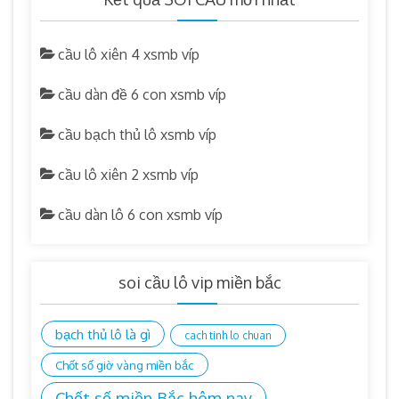
cầu lô xiên 4 xsmb víp
cầu dàn đề 6 con xsmb víp
cầu bạch thủ lô xsmb víp
cầu lô xiên 2 xsmb víp
cầu dàn lô 6 con xsmb víp
soi cầu lô vip miền bắc
bạch thủ lô là gì
cach tinh lo chuan
Chốt số giờ vàng miền bắc
Chốt số miền Bắc hôm nay