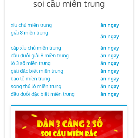
soi cầu miền trung
xỉu chủ miền trung
ăn ngay
giải 8 miền trung
ăn ngay
cặp xỉu chủ miền trung
ăn ngay
đầu đuôi giải 8 miền trung
ăn ngay
lô 3 số miền trung
ăn ngay
giải đặc biệt miền trung
ăn ngay
bao lô miền trung
ăn ngay
song thủ lô miền trung
ăn ngay
đầu đuôi đặc biệt miền trung
ăn ngay