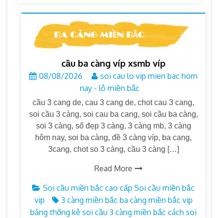
cầu ba càng víp xsmb víp
08/08/2026
soi cau lo vip mien bac hom
nay - lô miền bắc
cầu 3 cang de, cau 3 cang de, chot cau 3 cang,
soi cầu 3 càng, soi cau ba cang, soi cầu ba càng,
soi 3 càng, số đẹp 3 càng, 3 càng mb, 3 càng
hôm nay, soi ba càng, đề 3 càng víp, ba cang,
3cang, chot so 3 càng, cầu 3 càng […]
Read More
Soi cầu miền bắc cao cấp
Soi cầu miền bắc
vip
3 càng miền bắc
ba càng miền bắc vip
bảng thống kê soi cầu 3 càng miền bắc
cách soi