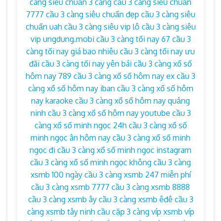
càng siêu chuẩn 3 càng
cầu 3 càng siêu chuẩn
7777
cầu 3 càng siêu chuẩn đẹp
cầu 3 càng siêu
chuẩn uah
cầu 3 càng siêu vip lô
cầu 3 càng siêu
vip ungdung.mobi
cầu 3 càng tối nay 67
cầu 3
càng tối nay giá bao nhiêu
cầu 3 càng tối nay ưu
đãi
cầu 3 càng tối nay yên bái
cầu 3 càng xổ số
hôm nay 789
cầu 3 càng xổ số hôm nay ex
cầu 3
càng xổ số hôm nay iban
cầu 3 càng xổ số hôm
nay karaoke
cầu 3 càng xổ số hôm nay quảng
ninh
cầu 3 càng xổ số hôm nay youtube
cầu 3
càng xổ số minh ngọc 24h
cầu 3 càng xổ số
minh ngọc ân hôm nay
cầu 3 càng xổ số minh
ngọc đi
cầu 3 càng xổ số minh ngọc instagram
cầu 3 càng xổ số minh ngọc không
cầu 3 càng
xsmb 100 ngày
cầu 3 càng xsmb 247 miễn phí
cầu 3 càng xsmb 7777
cầu 3 càng xsmb 8888
cầu 3 càng xsmb ây
cầu 3 càng xsmb êđê
cầu 3
càng xsmb tây ninh
cầu cặp 3 càng víp xsmb víp