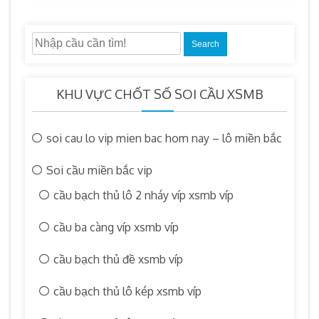
Search
KHU VỰC CHỐT SỐ SOI CẦU XSMB
soi cau lo vip mien bac hom nay – lô miền bắc
Soi cầu miền bắc vip
cầu bạch thủ lô 2 nháy víp xsmb víp
cầu ba càng víp xsmb víp
cầu bạch thủ đề xsmb víp
cầu bạch thủ lô kép xsmb víp