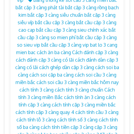
vip
bảng thống kê soi cầu 3 càng miền bắc
bắt cặp 3 càng phát tài
bắt cặp 3 càng rồng bạch
kim
bắt cặp 3 càng siêu chuẩn
bắt cặp 3 càng
siêu víp
bắt cầu cặp 3 càng
bắt cầu cặp 3 càng
cao cap
bắt cầu cặp 3 càng sieu chính xác
bắt
cầu cặp 3 càng so mien phí
bắt cầu cặp 3 càng
so sieu vip
bắt cầu cặp 3 càng vip
bat lo 3 cang
mien bac
cách ăn ba càng
Cách đánh cặp 3 càng
cách đánh cặp 3 càng có lãi
cách đánh dàn cặp 3
càng có lãi
cách ghép dàn cặp 3 càng
cách soi ba
càng
cách soi cặp ba càng
cách soi cầu 3 càng
miền bắc
cách soi cầu 3 càng miền bắc hôm nay
cách tính 3 càng
cách tính 3 càng chuẩn
Cách
tính 3 càng miền Bắc
cách tính ăn 3 càng
cách
tính cặp 3 càng
cách tính cặp 3 càng miền bắc
cách tính cặp 3 càng quay 4
cách tính cầu 3 càng
cách tính lô 3 càng
cách tính số 3 càng
cách tính
số ba càng
cách tính tiền cặp 3 càng
cặp 3 càng