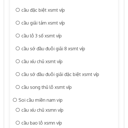
cầu đặc biệt xsmt víp
cầu giải tám xsmt víp
cầu lô 3 số xsmt víp
cầu sớ đầu đuôi giải 8 xsmt víp
cầu xíu chủ xsmt víp
cầu sớ đầu đuôi giải đặc biệt xsmt víp
cầu song thủ lô xsmt víp
Soi cầu miền nam vip
cầu xíu chủ xsmn víp
cầu bao lô xsmn víp