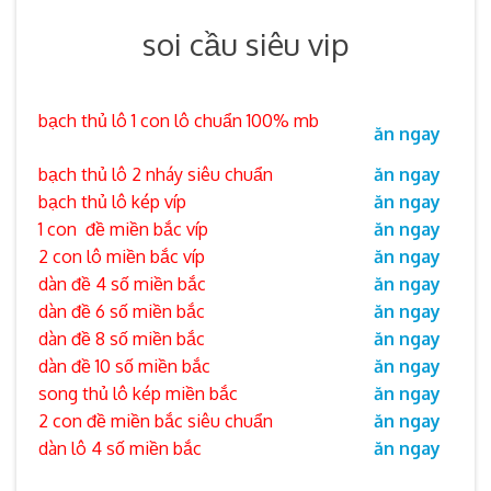
soi cầu siêu vip
bạch thủ lô 1 con lô chuẩn 100% mb
ăn ngay
bạch thủ lô 2 nháy siêu chuẩn
ăn ngay
bạch thủ lô kép víp
ăn ngay
1 con đề miền bắc víp
ăn ngay
2 con lô miền bắc víp
ăn ngay
dàn đề 4 số miền bắc
ăn ngay
dàn đề 6 số miền bắc
ăn ngay
dàn đề 8 số miền bắc
ăn ngay
dàn đề 10 số miền bắc
ăn ngay
song thủ lô kép miền bắc
ăn ngay
2 con đề miền bắc siêu chuẩn
ăn ngay
dàn lô 4 số miền bắc
ăn ngay