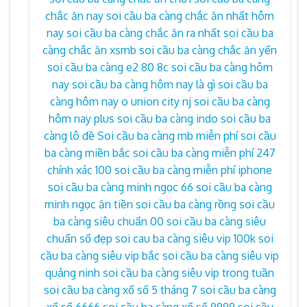
chắc ăn nay
soi cầu ba càng chắc ăn nhất hôm
nay
soi cầu ba càng chắc ăn ra nhất
soi cầu ba
càng chắc ăn xsmb
soi cầu ba càng chắc ăn yến
soi cầu ba càng e2 80 8c
soi cầu ba càng hôm
nay
soi cầu ba càng hôm nay là gì
soi cầu ba
càng hôm nay o union city nj
soi cầu ba càng
hôm nay plus
soi cầu ba càng indo
soi cầu ba
càng lô đề
Soi cầu ba càng mb miễn phí
soi cầu
ba càng miền bắc
soi cầu ba càng miễn phí 247
chính xác 100
soi cầu ba càng miễn phí iphone
soi cầu ba càng minh ngọc 66
soi cầu ba càng
minh ngọc ăn tiền
soi cầu ba càng rồng
soi cầu
ba càng siêu chuẩn 00
soi cầu ba càng siêu
chuẩn số đẹp
soi cau ba càng siêu vip 100k
soi
cầu ba càng siêu vip bắc
soi cầu ba càng siêu vip
quảng ninh
soi cầu ba càng siêu vip trong tuần
soi cầu ba càng xổ số 5 tháng 7
soi cầu ba càng
xổ số 6666
soi cầu ba càng xổ số 9999
soi cầu