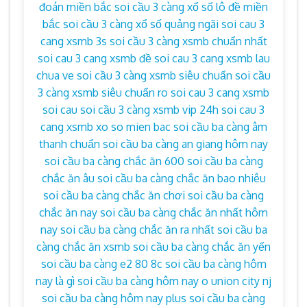
đoán miền bắc
soi cầu 3 càng xổ số lô đề miền
bắc
soi cầu 3 càng xổ số quảng ngãi
soi cau 3
cang xsmb 3s
soi cầu 3 càng xsmb chuẩn nhất
soi cau 3 cang xsmb đề
soi cau 3 cang xsmb lau
chua ve
soi cầu 3 càng xsmb siêu chuẩn
soi cầu
3 càng xsmb siêu chuẩn ro
soi cau 3 cang xsmb
soi cau
soi cầu 3 càng xsmb vip 24h
soi cau 3
cang xsmb xo so mien bac
soi cầu ba càng âm
thanh chuẩn
soi cầu ba càng an giang hôm nay
soi cầu ba càng chắc ăn 600
soi cầu ba càng
chắc ăn âu
soi cầu ba càng chắc ăn bao nhiêu
soi cầu ba càng chắc ăn chơi
soi cầu ba càng
chắc ăn nay
soi cầu ba càng chắc ăn nhất hôm
nay
soi cầu ba càng chắc ăn ra nhất
soi cầu ba
càng chắc ăn xsmb
soi cầu ba càng chắc ăn yến
soi cầu ba càng e2 80 8c
soi cầu ba càng hôm
nay là gì
soi cầu ba càng hôm nay o union city nj
soi cầu ba càng hôm nay plus
soi cầu ba càng