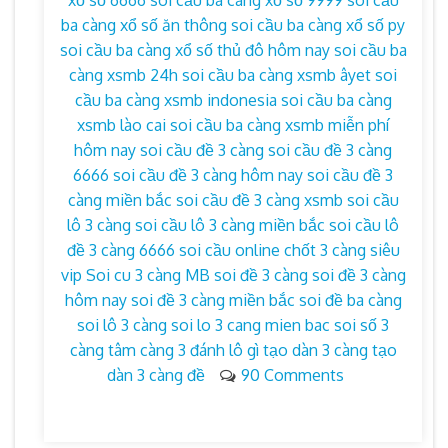
ba càng xổ số ăn thông
soi cầu ba càng xổ số py
soi cầu ba càng xổ số thủ đô hôm nay
soi cầu ba
càng xsmb 24h
soi cầu ba càng xsmb âyet
soi
cầu ba càng xsmb indonesia
soi cầu ba càng
xsmb lào cai
soi cầu ba càng xsmb miễn phí
hôm nay
soi cầu đề 3 càng
soi cầu đề 3 càng
6666
soi cầu đề 3 càng hôm nay
soi cầu đề 3
càng miền bắc
soi cầu đề 3 càng xsmb
soi cầu
lô 3 càng
soi cầu lô 3 càng miền bắc
soi cầu lô
đề 3 càng 6666
soi cầu online chốt 3 càng siêu
vip
Soi cu 3 càng MB
soi đề 3 càng
soi đề 3 càng
hôm nay
soi đề 3 càng miền bắc
soi đề ba càng
soi lô 3 càng
soi lo 3 cang mien bac
soi số 3
càng
tâm càng 3 đánh lô gì
tạo dàn 3 càng
tạo
dàn 3 càng đề
90 Comments