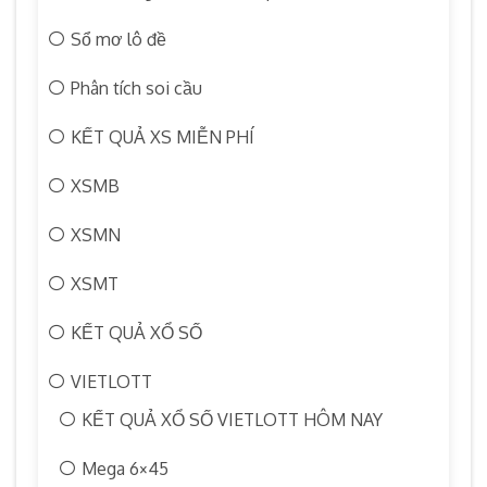
Sổ mơ lô đề
Phân tích soi cầu
KẾT QUẢ XS MIỄN PHÍ
XSMB
XSMN
XSMT
KẾT QUẢ XỔ SỐ
VIETLOTT
KẾT QUẢ XỔ SỐ VIETLOTT HÔM NAY
Mega 6×45