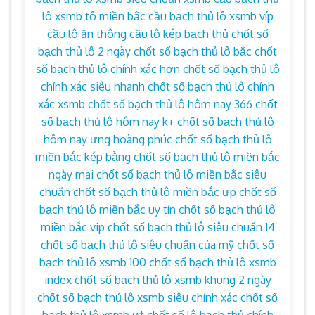
lô xsmb tô miền bắc
cầu bạch thủ lô xsmb víp
cầu lô ăn thông
cầu lô kép bạch thủ
chốt số
bạch thủ lô 2 ngày
chốt số bạch thủ lô bắc
chốt
số bạch thủ lô chính xác hơn
chốt số bạch thủ lô
chính xác siêu nhanh
chốt số bạch thủ lô chính
xác xsmb
chốt số bạch thủ lô hôm nay 366
chốt
số bạch thủ lô hôm nay k+
chốt số bạch thủ lô
hôm nay ưng hoàng phúc
chốt số bạch thủ lô
miền bắc kép bằng
chốt số bạch thủ lô miền bắc
ngày mai
chốt số bạch thủ lô miền bắc siêu
chuẩn
chốt số bạch thủ lô miền bắc ưp
chốt số
bạch thủ lô miền bắc uy tín
chốt số bạch thủ lô
miền bắc vip
chốt số bạch thủ lô siêu chuẩn 14
chốt số bạch thủ lô siêu chuẩn của mỹ
chốt số
bạch thủ lô xsmb 100
chốt số bạch thủ lô xsmb
index
chốt số bạch thủ lô xsmb khung 2 ngày
chốt số bạch thủ lô xsmb siêu chính xác
chốt số
bạch thủ lô xsmb ưt
chốt số lô bạch thủ chính