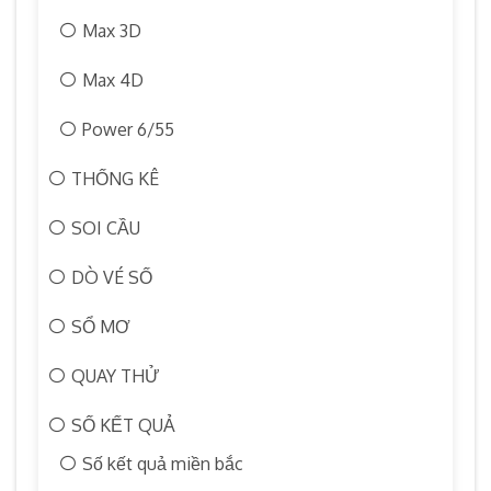
Max 3D
Max 4D
Power 6/55
THỐNG KÊ
SOI CẦU
DÒ VÉ SỐ
SỔ MƠ
QUAY THỬ
SỐ KẾT QUẢ
Số kết quả miền bắc