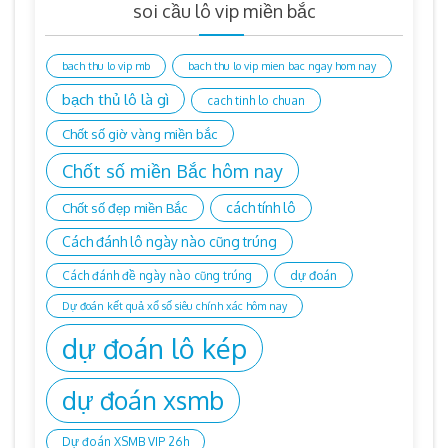
soi cầu lô vip miền bắc
bach thu lo vip mb
bach thu lo vip mien bac ngay hom nay
bạch thủ lô là gì
cach tinh lo chuan
Chốt số giờ vàng miền bắc
Chốt số miền Bắc hôm nay
Chốt số đẹp miền Bắc
cách tính lô
Cách đánh lô ngày nào cũng trúng
dự đoán
Cách đánh đề ngày nào cũng trúng
Dự đoán kết quả xổ số siêu chính xác hôm nay
dự đoán lô kép
dự đoán xsmb
Dự đoán XSMB VIP 26h