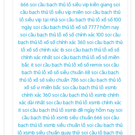
666
soi cầu bạch thủ lô siêu vip kiên giang
soi
cầu bạch thủ lô siêu vip miền
soi cầu bạch thủ
lô siêu vip tại nhà
soi cầu bạch thủ lô xổ số 100
ngày
soi cầu bạch thủ lô xổ số 7777 hôm nay
soi cầu bạch thủ lô xổ số chính xác 100
soi cầu
bạch thủ lô xổ số chính xác 360
soi cầu bạch thủ
lô xổ số chính xác ib
soi cầu bạch thủ lô xổ số
chính xác nhất
soi cầu bạch thủ lô xổ số miền
bắc it
soi cầu bạch thủ lô xổ số remix
soi cầu
bạch thủ lô xổ số siêu chuẩn 68
soi cầu bạch
thủ lô xổ số siêu chuẩn 786
soi cầu bạch thủ lô
xổ số ư miền bắc
soi cầu bạch thủ lô xsmb
chính xác 360
soi cầu bạch thủ lô xsmb chính
xác dài nhất
soi cầu bạch thủ lô xsmb chính xác
it
soi cầu bạch thủ lô xsmb đề ngày hôm nay
soi
cầu bạch thủ lô xsmb siêu chuẩn 666
soi cầu
bạch thủ lô xsmb siêu chuẩn lô
soi cầu bạch thủ
lô xsmb siêu chuẩn quay thử
soi cầu lô bạch thủ