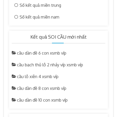
Số kết quả miền trung
Số kết quả miền nam
Kết quả SOI CẦU mới nhất
cầu dàn đề 6 con xsmb víp
cầu bạch thủ lô 2 nháy víp xsmb víp
cầu lô xiên 4 xsmb víp
cầu dàn đề 8 con xsmb víp
cầu dàn đề 10 con xsmb víp