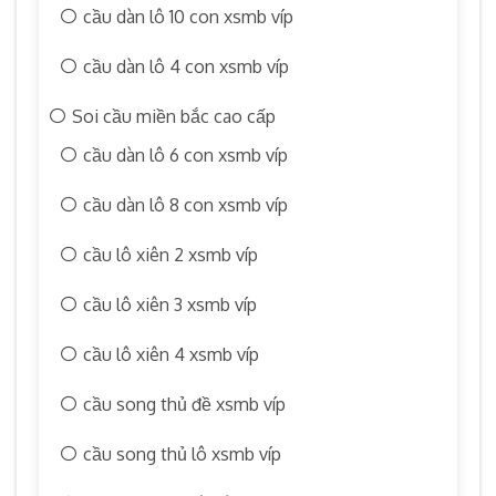
cầu dàn lô 10 con xsmb víp
cầu dàn lô 4 con xsmb víp
Soi cầu miền bắc cao cấp
cầu dàn lô 6 con xsmb víp
cầu dàn lô 8 con xsmb víp
cầu lô xiên 2 xsmb víp
cầu lô xiên 3 xsmb víp
cầu lô xiên 4 xsmb víp
cầu song thủ đề xsmb víp
cầu song thủ lô xsmb víp