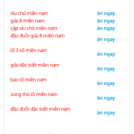
xỉu chủ miền nam
ăn ngay
giải 8 miền nam
ăn ngay
cặp xỉu chủ miền nam
ăn ngay
đầu đuôi giải 8 miền nam
ăn ngay
lô 3 số miền nam
ăn ngay
giải đặc biệt miền nam
ăn ngay
bao lô miền nam
ăn ngay
song thủ lô miền nam
ăn ngay
đầu đuôi đặc biệt miền nam
ăn ngay