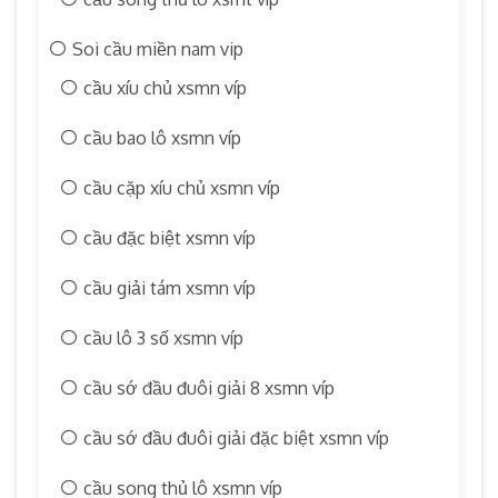
Soi cầu miền nam vip
cầu xíu chủ xsmn víp
cầu bao lô xsmn víp
cầu cặp xíu chủ xsmn víp
cầu đặc biệt xsmn víp
cầu giải tám xsmn víp
cầu lô 3 số xsmn víp
cầu sớ đầu đuôi giải 8 xsmn víp
cầu sớ đầu đuôi giải đặc biệt xsmn víp
cầu song thủ lô xsmn víp