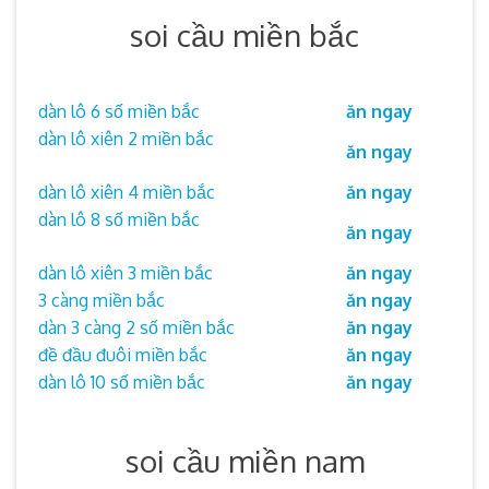
soi cầu miền bắc
dàn lô 6 số miền bắc
ăn ngay
dàn lô xiên 2 miền bắc
ăn ngay
dàn lô xiên 4 miền bắc
ăn ngay
dàn lô 8 số miền bắc
ăn ngay
dàn lô xiên 3 miền bắc
ăn ngay
3 càng miền bắc
ăn ngay
dàn 3 càng 2 số miền bắc
ăn ngay
đề đầu đuôi miền bắc
ăn ngay
dàn lô 10 số miền bắc
ăn ngay
soi cầu miền nam