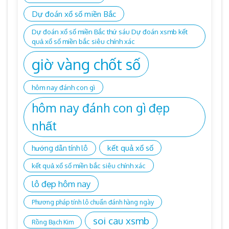
Dự đoán xổ số miền Bắc
Dự đoán xổ số miền Bắc thứ sáu Dự đoán xsmb kết
quả xổ số miền bắc siêu chính xác
giờ vàng chốt số
hôm nay đánh con gì
hôm nay đánh con gì đẹp
nhất
kết quả xổ số
hướng dẫn tính lô
kết quả xổ số miền bắc siêu chính xác
lô đẹp hôm nay
Phương pháp tính lô chuẩn đánh hàng ngày
soi cau xsmb
Rồng Bạch Kim