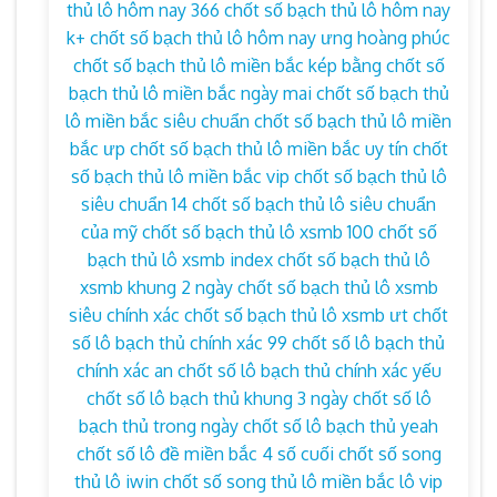
thủ lô hôm nay 366
chốt số bạch thủ lô hôm nay
k+
chốt số bạch thủ lô hôm nay ưng hoàng phúc
chốt số bạch thủ lô miền bắc kép bằng
chốt số
bạch thủ lô miền bắc ngày mai
chốt số bạch thủ
lô miền bắc siêu chuẩn
chốt số bạch thủ lô miền
bắc ưp
chốt số bạch thủ lô miền bắc uy tín
chốt
số bạch thủ lô miền bắc vip
chốt số bạch thủ lô
siêu chuẩn 14
chốt số bạch thủ lô siêu chuẩn
của mỹ
chốt số bạch thủ lô xsmb 100
chốt số
bạch thủ lô xsmb index
chốt số bạch thủ lô
xsmb khung 2 ngày
chốt số bạch thủ lô xsmb
siêu chính xác
chốt số bạch thủ lô xsmb ưt
chốt
số lô bạch thủ chính xác 99
chốt số lô bạch thủ
chính xác an
chốt số lô bạch thủ chính xác yếu
chốt số lô bạch thủ khung 3 ngày
chốt số lô
bạch thủ trong ngày
chốt số lô bạch thủ yeah
chốt số lô đề miền bắc 4 số cuối
chốt số song
thủ lô iwin
chốt số song thủ lô miền bắc lô vip