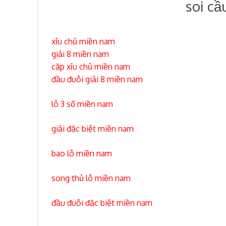
soi c
xỉu chủ miền nam
giải 8 miền nam
cặp xỉu chủ miền nam
đầu đuôi giải 8 miền nam
lô 3 số miền nam
giải đặc biệt miền nam
bao lô miền nam
song thủ lô miền nam
đầu đuôi đặc biệt miền nam