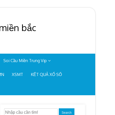
 miền bắc
Soi Cầu Miền Trung Vip
MN
XSMT
KẾT QUẢ XỔ SỐ
Search