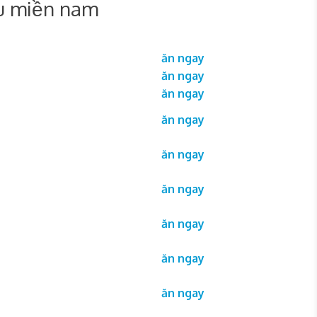
ầu miền nam
ăn ngay
ăn ngay
ăn ngay
ăn ngay
ăn ngay
ăn ngay
ăn ngay
ăn ngay
ăn ngay