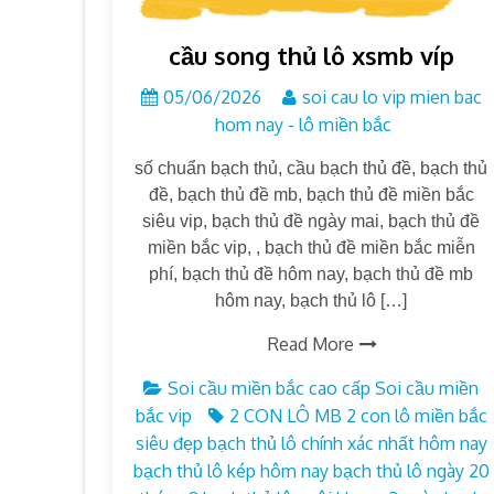
cầu song thủ lô xsmb víp
05/06/2026
soi cau lo vip mien bac
hom nay - lô miền bắc
số chuẩn bạch thủ, cầu bạch thủ đề, bạch thủ
đề, bạch thủ đề mb, bạch thủ đề miền bắc
siêu vip, bạch thủ đề ngày mai, bạch thủ đề
miền bắc vip, , bạch thủ đề miền bắc miễn
phí, bạch thủ đề hôm nay, bạch thủ đề mb
hôm nay, bạch thủ lô […]
Read More
Soi cầu miền bắc cao cấp
Soi cầu miền
bắc vip
2 CON LÔ MB
2 con lô miền bắc
siêu đẹp
bạch thủ lô chính xác nhất hôm nay
bạch thủ lô kép hôm nay
bạch thủ lô ngày 20