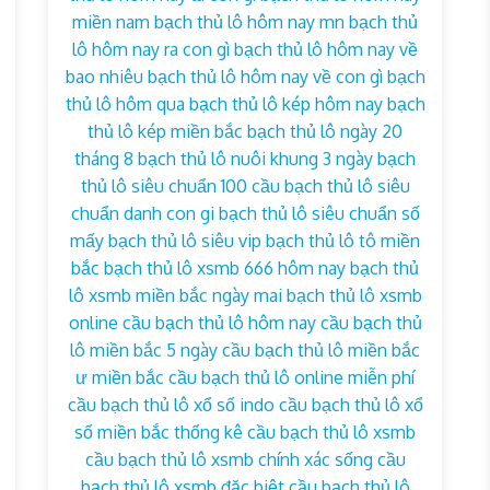
miền nam
bạch thủ lô hôm nay mn
bạch thủ
lô hôm nay ra con gì
bạch thủ lô hôm nay về
bao nhiêu
bạch thủ lô hôm nay về con gì
bạch
thủ lô hôm qua
bạch thủ lô kép hôm nay
bạch
thủ lô kép miền bắc
bạch thủ lô ngày 20
tháng 8
bạch thủ lô nuôi khung 3 ngày
bạch
thủ lô siêu chuẩn 100 cầu
bạch thủ lô siêu
chuẩn danh con gi
bạch thủ lô siêu chuẩn số
mấy
bạch thủ lô siêu vip
bạch thủ lô tô miền
bắc
bạch thủ lô xsmb 666 hôm nay
bạch thủ
lô xsmb miền bắc ngày mai
bạch thủ lô xsmb
online
cầu bạch thủ lô hôm nay
cầu bạch thủ
lô miền bắc 5 ngày
cầu bạch thủ lô miền bắc
ư miền bắc
cầu bạch thủ lô online miễn phí
cầu bạch thủ lô xổ số indo
cầu bạch thủ lô xổ
số miền bắc thống kê
cầu bạch thủ lô xsmb
cầu bạch thủ lô xsmb chính xác sống
cầu
bạch thủ lô xsmb đặc biệt
cầu bạch thủ lô