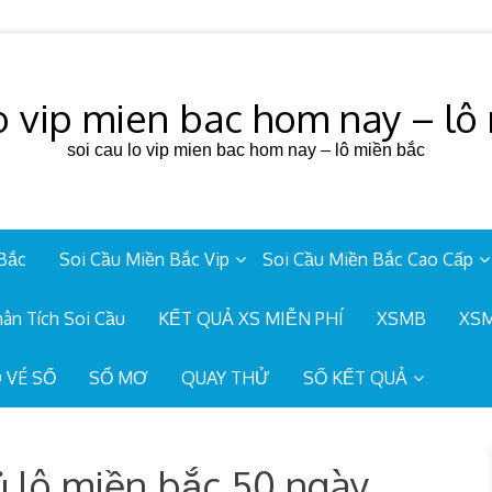
lo vip mien bac hom nay – lô
soi cau lo vip mien bac hom nay – lô miền bắc
 Bắc
Soi Cầu Miền Bắc Vip
Soi Cầu Miền Bắc Cao Cấp
hân Tích Soi Cầu
KẾT QUẢ XS MIỄN PHÍ
XSMB
XS
 VÉ SỐ
SỔ MƠ
QUAY THỬ
SỐ KẾT QUẢ
 lô miền bắc 50 ngày