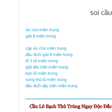
soi cầ
xỉu chủ miền trung
giải 8 miền trung
cặp xỉu chủ miền trung
đầu đuôi giải 8 miền trung
lô 3 số miền trung
giải đặc biệt miền trung
bao lô miền trung
song thủ lô miền trung
đầu đuôi đặc biệt miền trung