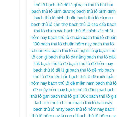
thủ lô bạch thủ đề là gì
bạch thủ lô bất bại
bạch thủ lô bình dương
bạch thủ lô bình định
bạch thủ lô bình thuận
bạch thủ lô cà mau
bạch thủ lô cần thơ
bạch thủ lô cao cấp
bạch
thủ lô chính xác
bạch thủ lô chính xác nhất
hôm nay
bạch thủ lô chuẩn
bạch thủ lô chuẩn
100
bạch thủ lô chuẩn hôm nay
bạch thủ lô
chuẩn xác
bạch thủ lô có nghĩa là gì
bạch thủ
lô con gì
bạch thủ lô đà nẵng
bạch thủ lô đắk
lắk
bạch thủ lô đề
bạch thủ lô đề hôm nay
bạch thủ lô đề là gì
bạch thủ lô đề mb
bạch
thủ lô đề miền bắc
bạch thủ lô đề miền bắc
hôm nay
bạch thủ lô đề miền nam
bạch thủ lô
đề ngày hôm nay
bạch thủ lô đồng nai
bạch
thủ lô gan
bạch thủ lô gia 100k
bạch thủ lô gia
lai
bach thu lo ha noi
bạch thủ lô hai nháy
bạch thủ lô hnay
bạch thủ lô hôm nay
bạch
thủ lô hôm nay là con gì
bạch thủ lô hôm nay