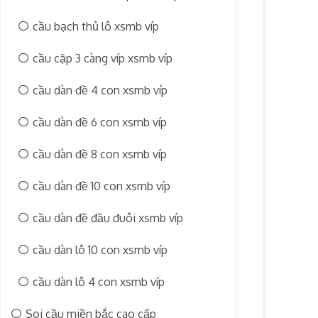
cầu bạch thủ lô xsmb víp
cầu cặp 3 càng víp xsmb víp
cầu dàn đề 4 con xsmb víp
cầu dàn đề 6 con xsmb víp
cầu dàn đề 8 con xsmb víp
cầu dàn đề 10 con xsmb víp
cầu dàn đề đầu đuôi xsmb víp
cầu dàn lô 10 con xsmb víp
cầu dàn lô 4 con xsmb víp
Soi cầu miền bắc cao cấp