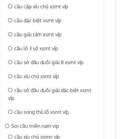
cầu cặp xíu chủ xsmt víp
cầu đặc biệt xsmt víp
cầu giải tám xsmt víp
cầu lô 3 số xsmt víp
cầu sớ đầu đuôi giải 8 xsmt víp
cầu xíu chủ xsmt víp
cầu sớ đầu đuôi giải đặc biệt xsmt
víp
cầu song thủ lô xsmt víp
Soi cầu miền nam vip
cầu xíu chủ xsmn víp