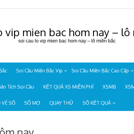
lo vip mien bac hom nay – lô
soi cau lo vip mien bac hom nay – lô miền bắc
 Bắc
Soi Cầu Miền Bắc Vip
Soi Cầu Miền Bắc Cao Cấp
hân Tích Soi Cầu
KẾT QUẢ XS MIỄN PHÍ
XSMB
XS
 VÉ SỐ
SỔ MƠ
QUAY THỬ
SỐ KẾT QUẢ
hôm nay