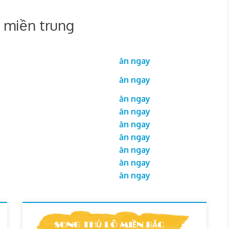
u miền trung
ăn ngay
ăn ngay
ăn ngay
ăn ngay
ăn ngay
ăn ngay
ăn ngay
ăn ngay
ăn ngay