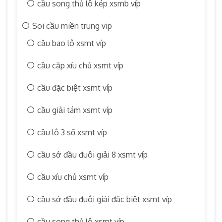
cầu song thủ lô kép xsmb víp
Soi cầu miền trung vip
cầu bao lô xsmt víp
cầu cặp xíu chủ xsmt víp
cầu đặc biệt xsmt víp
cầu giải tám xsmt víp
cầu lô 3 số xsmt víp
cầu sớ đầu đuôi giải 8 xsmt víp
cầu xíu chủ xsmt víp
cầu sớ đầu đuôi giải đặc biệt xsmt víp
cầu song thủ lô xsmt víp