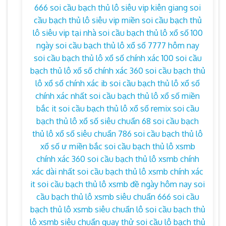
666
soi cầu bạch thủ lô siêu vip kiên giang
soi
cầu bạch thủ lô siêu vip miền
soi cầu bạch thủ
lô siêu vip tại nhà
soi cầu bạch thủ lô xổ số 100
ngày
soi cầu bạch thủ lô xổ số 7777 hôm nay
soi cầu bạch thủ lô xổ số chính xác 100
soi cầu
bạch thủ lô xổ số chính xác 360
soi cầu bạch thủ
lô xổ số chính xác ib
soi cầu bạch thủ lô xổ số
chính xác nhất
soi cầu bạch thủ lô xổ số miền
bắc it
soi cầu bạch thủ lô xổ số remix
soi cầu
bạch thủ lô xổ số siêu chuẩn 68
soi cầu bạch
thủ lô xổ số siêu chuẩn 786
soi cầu bạch thủ lô
xổ số ư miền bắc
soi cầu bạch thủ lô xsmb
chính xác 360
soi cầu bạch thủ lô xsmb chính
xác dài nhất
soi cầu bạch thủ lô xsmb chính xác
it
soi cầu bạch thủ lô xsmb đề ngày hôm nay
soi
cầu bạch thủ lô xsmb siêu chuẩn 666
soi cầu
bạch thủ lô xsmb siêu chuẩn lô
soi cầu bạch thủ
lô xsmb siêu chuẩn quay thử
soi cầu lô bạch thủ