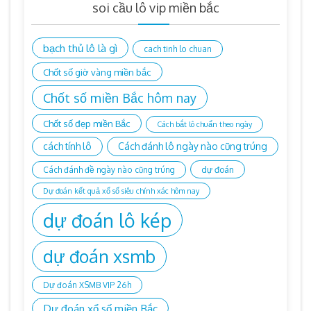
soi cầu lô vip miền bắc
bạch thủ lô là gì
cach tinh lo chuan
Chốt số giờ vàng miền bắc
Chốt số miền Bắc hôm nay
Chốt số đẹp miền Bắc
Cách bắt lô chuẩn theo ngày
cách tính lô
Cách đánh lô ngày nào cũng trúng
dự đoán
Cách đánh đề ngày nào cũng trúng
Dự đoán kết quả xổ số siêu chính xác hôm nay
dự đoán lô kép
dự đoán xsmb
Dự đoán XSMB VIP 26h
Dự đoán xổ số miền Bắc