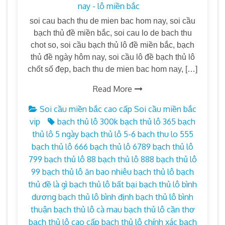
nay - lô miền bắc
soi cau bach thu de mien bac hom nay, soi cầu
bạch thủ đề miền bắc, soi cau lo de bach thu
chot so, soi cầu bạch thủ lô đề miền bắc, bạch
thủ đề ngày hôm nay, soi cầu lô đề bạch thủ lô
chốt số đẹp, bach thu de mien bac hom nay, […]
Read More
Soi cầu miền bắc cao cấp
Soi cầu miền bắc
vip
bạch thủ lô 300k
bạch thủ lô 365
bạch
thủ lô 5 ngày
bạch thủ lô 5-6
bach thu lo 555
bạch thủ lô 666
bạch thủ lô 6789
bạch thủ lô
799
bạch thủ lô 88
bạch thủ lô 888
bạch thủ lô
99
bạch thủ lô ăn bao nhiêu
bạch thủ lô bạch
thủ đề là gì
bạch thủ lô bất bại
bạch thủ lô bình
dương
bạch thủ lô bình định
bạch thủ lô bình
thuận
bạch thủ lô cà mau
bạch thủ lô cần thơ
bạch thủ lô cao cấp
bạch thủ lô chính xác
bạch