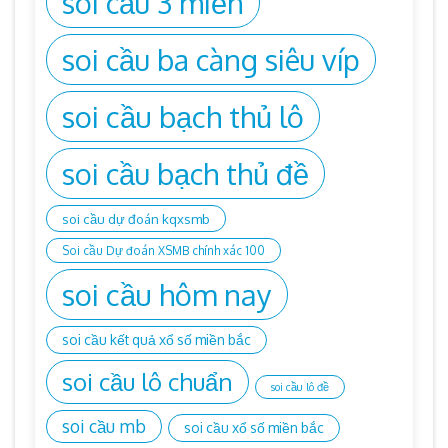
soi cầu 3 miền
soi cầu ba càng siêu víp
soi cầu bạch thủ lô
soi cầu bạch thủ đề
soi cầu dự đoán kqxsmb
Soi cầu Dự đoán XSMB chính xác 100
soi cầu hôm nay
soi cầu kết quả xổ số miền bắc
soi cầu lô chuẩn
soi cầu lô đề
soi cầu mb
soi cầu xổ số miền bắc