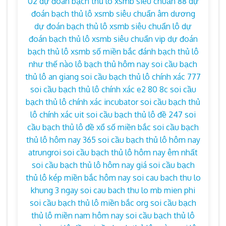
02
dự đoán bạch thủ lô xsmb siêu chuẩn 88
dự
đoán bạch thủ lô xsmb siêu chuẩn âm dương
dự đoán bạch thủ lô xsmb siêu chuẩn lô
dự
đoán bạch thủ lô xsmb siêu chuẩn vip
dự đoán
bạch thủ lô xsmb số miền bắc
đánh bạch thủ lô
như thế nào
lô bạch thủ hôm nay
soi cầu bạch
thủ lô an giang
soi cầu bạch thủ lô chính xác 777
soi cầu bạch thủ lô chính xác e2 80 8c
soi cầu
bạch thủ lô chính xác incubator
soi cầu bạch thủ
lô chính xác uit
soi cầu bạch thủ lô đề 247
soi
cầu bạch thủ lô đề xổ số miền bắc
soi cầu bạch
thủ lô hôm nay 365
soi cầu bạch thủ lô hôm nay
atrungroi
soi cầu bạch thủ lô hôm nay êm nhất
soi cầu bạch thủ lô hôm nay giá
soi cầu bạch
thủ lô kép miền bắc hôm nay
soi cau bach thu lo
khung 3 ngay
soi cau bach thu lo mb mien phi
soi cầu bạch thủ lô miền bắc org
soi cầu bạch
thủ lô miền nam hôm nay
soi cầu bạch thủ lô