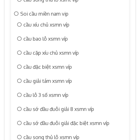
Soi cầu miền nam vip
cầu xíu chủ xsmn víp
cầu bao lô xsmn víp
cầu cặp xíu chủ xsmn víp
cầu đặc biệt xsmn víp
cầu giải tám xsmn víp
cầu lô 3 số xsmn víp
cầu sớ đầu đuôi giải 8 xsmn víp
cầu sớ đầu đuôi giải đặc biệt xsmn víp
cầu song thủ lô xsmn víp