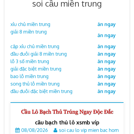
soi cầu miền trung
xỉu chủ miền trung
ăn ngay
giải 8 miền trung
ăn ngay
cặp xỉu chủ miền trung
ăn ngay
đầu đuôi giải 8 miền trung
ăn ngay
lô 3 số miền trung
ăn ngay
giải đặc biệt miền trung
ăn ngay
bao lô miền trung
ăn ngay
song thủ lô miền trung
ăn ngay
đầu đuôi đặc biệt miền trung
ăn ngay
cầu bạch thủ lô xsmb víp
08/08/2026
soi cau lo vip mien bac hom