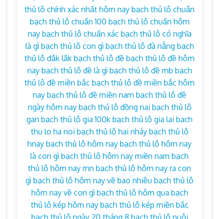
thủ lô chính xác nhất hôm nay
bạch thủ lô chuẩn
bạch thủ lô chuẩn 100
bạch thủ lô chuẩn hôm
nay
bạch thủ lô chuẩn xác
bạch thủ lô có nghĩa
là gì
bạch thủ lô con gì
bạch thủ lô đà nẵng
bạch
thủ lô đắk lắk
bạch thủ lô đề
bạch thủ lô đề hôm
nay
bạch thủ lô đề là gì
bạch thủ lô đề mb
bạch
thủ lô đề miền bắc
bạch thủ lô đề miền bắc hôm
nay
bạch thủ lô đề miền nam
bạch thủ lô đề
ngày hôm nay
bạch thủ lô đồng nai
bạch thủ lô
gan
bạch thủ lô gia 100k
bạch thủ lô gia lai
bach
thu lo ha noi
bạch thủ lô hai nháy
bạch thủ lô
hnay
bạch thủ lô hôm nay
bạch thủ lô hôm nay
là con gì
bạch thủ lô hôm nay miền nam
bạch
thủ lô hôm nay mn
bạch thủ lô hôm nay ra con
gì
bạch thủ lô hôm nay về bao nhiêu
bạch thủ lô
hôm nay về con gì
bạch thủ lô hôm qua
bạch
thủ lô kép hôm nay
bạch thủ lô kép miền bắc
bạch thủ lô ngày 20 tháng 8
bạch thủ lô nuôi