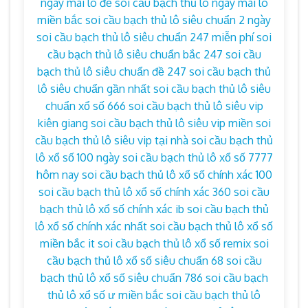
ngày mai lô đề
soi cầu bạch thủ lô ngày mai lô
miền bắc
soi cầu bạch thủ lô siêu chuẩn 2 ngày
soi cầu bạch thủ lô siêu chuẩn 247 miễn phí
soi
cầu bạch thủ lô siêu chuẩn bắc 247
soi cầu
bạch thủ lô siêu chuẩn đề 247
soi cầu bạch thủ
lô siêu chuẩn gần nhất
soi cầu bạch thủ lô siêu
chuẩn xổ số 666
soi cầu bạch thủ lô siêu vip
kiên giang
soi cầu bạch thủ lô siêu vip miền
soi
cầu bạch thủ lô siêu vip tại nhà
soi cầu bạch thủ
lô xổ số 100 ngày
soi cầu bạch thủ lô xổ số 7777
hôm nay
soi cầu bạch thủ lô xổ số chính xác 100
soi cầu bạch thủ lô xổ số chính xác 360
soi cầu
bạch thủ lô xổ số chính xác ib
soi cầu bạch thủ
lô xổ số chính xác nhất
soi cầu bạch thủ lô xổ số
miền bắc it
soi cầu bạch thủ lô xổ số remix
soi
cầu bạch thủ lô xổ số siêu chuẩn 68
soi cầu
bạch thủ lô xổ số siêu chuẩn 786
soi cầu bạch
thủ lô xổ số ư miền bắc
soi cầu bạch thủ lô