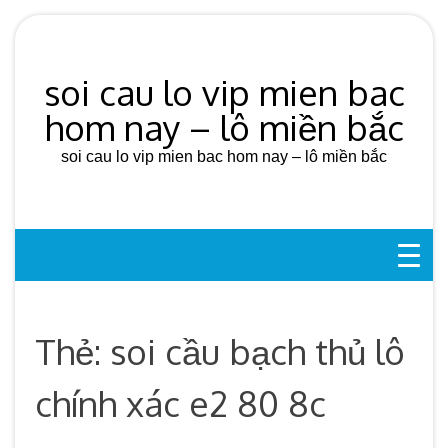
Skip
to
content
soi cau lo vip mien bac
hom nay – lô miền bắc
soi cau lo vip mien bac hom nay – lô miền bắc
Thẻ:
soi cầu bạch thủ lô
chính xác e2 80 8c