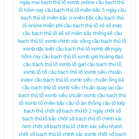
ngày mai
bạch thủ lô xsmb online
cầu bạch thủ
lô hôm nay
cầu bạch thủ lô miền bắc 5 ngày
cầu
bạch thủ lô miền bắc ư miền bắc
cầu bạch thủ
lô online miễn phí
cầu bạch thủ lô xổ số indo
cầu bạch thủ lô xổ số miền bắc thống kê
cầu
bạch thủ lô xsmb chính xác sống
cầu bạch thủ lô
xsmb đặc biệt
cầu bạch thủ lô xsmb đề ngày
hôm nay
cầu bạch thủ lô xsmb giờ hoàng đạo
cầu bạch thủ lô xsmb lô gan
cầu bạch thủ lô
xsmb lô tô
cầu bạch thủ lô xsmb siêu chuẩn
index
cầu bạch thủ lô xsmb siêu chuẩn ông bà
cầu bạch thủ lô xsmb siêu chuẩn quay lại
cầu
bạch thủ lô xsmb siêu chuẩn xsmb
cầu bạch thủ
lô xsmb tô miền bắc
cầu lô ăn thông
cầu lô kép
bạch thủ
chốt số bạch thủ lô 2 ngày
chốt số
bạch thủ lô bắc
chốt số bạch thủ lô chính xác
hơn
chốt số bạch thủ lô chính xác siêu nhanh
chốt số bạch thủ lô chính xác xsmb
chốt số bạch