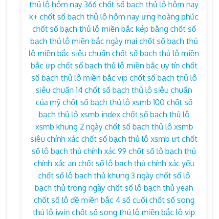
thủ lô hôm nay 366
chốt số bạch thủ lô hôm nay
k+
chốt số bạch thủ lô hôm nay ưng hoàng phúc
chốt số bạch thủ lô miền bắc kép bằng
chốt số
bạch thủ lô miền bắc ngày mai
chốt số bạch thủ
lô miền bắc siêu chuẩn
chốt số bạch thủ lô miền
bắc ưp
chốt số bạch thủ lô miền bắc uy tín
chốt
số bạch thủ lô miền bắc vip
chốt số bạch thủ lô
siêu chuẩn 14
chốt số bạch thủ lô siêu chuẩn
của mỹ
chốt số bạch thủ lô xsmb 100
chốt số
bạch thủ lô xsmb index
chốt số bạch thủ lô
xsmb khung 2 ngày
chốt số bạch thủ lô xsmb
siêu chính xác
chốt số bạch thủ lô xsmb ưt
chốt
số lô bạch thủ chính xác 99
chốt số lô bạch thủ
chính xác an
chốt số lô bạch thủ chính xác yếu
chốt số lô bạch thủ khung 3 ngày
chốt số lô
bạch thủ trong ngày
chốt số lô bạch thủ yeah
chốt số lô đề miền bắc 4 số cuối
chốt số song
thủ lô iwin
chốt số song thủ lô miền bắc lô vip