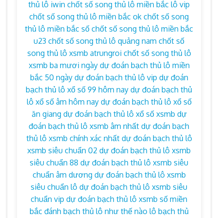
thủ lô iwin
chốt số song thủ lô miền bắc lô vip
chốt số song thủ lô miền bắc ok
chốt số song
thủ lô miền bắc số
chốt số song thủ lô miền bắc
u23
chốt số song thủ lô quảng nam
chốt số
song thủ lô xsmb atrungroi
chốt số song thủ lô
xsmb ba mươi ngày
dự đoán bạch thủ lô miền
bắc 50 ngày
dự đoán bạch thủ lô vip
dự đoán
bạch thủ lô xổ số 99 hôm nay
dự đoán bạch thủ
lô xổ số âm hôm nay
dự đoán bạch thủ lô xổ số
ăn giang
dự đoán bạch thủ lô xổ số xsmb
dự
đoán bạch thủ lô xsmb âm nhất
dự đoán bạch
thủ lô xsmb chính xác nhất
dự đoán bạch thủ lô
xsmb siêu chuẩn 02
dự đoán bạch thủ lô xsmb
siêu chuẩn 88
dự đoán bạch thủ lô xsmb siêu
chuẩn âm dương
dự đoán bạch thủ lô xsmb
siêu chuẩn lô
dự đoán bạch thủ lô xsmb siêu
chuẩn vip
dự đoán bạch thủ lô xsmb số miền
bắc
đánh bạch thủ lô như thế nào
lô bạch thủ