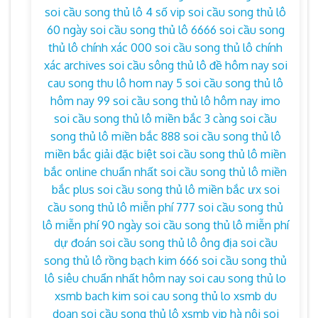
soi cầu song thủ lô 4 số vip
soi cầu song thủ lô
60 ngày
soi cầu song thủ lô 6666
soi cầu song
thủ lô chính xác 000
soi cầu song thủ lô chính
xác archives
soi cầu sông thủ lô đề hôm nay
soi
cau song thu lô hom nay 5
soi cầu song thủ lô
hôm nay 99
soi cầu song thủ lô hôm nay imo
soi cầu song thủ lô miền bắc 3 càng
soi cầu
song thủ lô miền bắc 888
soi cầu song thủ lô
miền bắc giải đặc biệt
soi cầu song thủ lô miền
bắc online chuẩn nhất
soi cầu song thủ lô miền
bắc plus
soi cầu song thủ lô miền bắc ưx
soi
cầu song thủ lô miễn phí 777
soi cầu song thủ
lô miễn phí 90 ngày
soi cầu song thủ lô miễn phí
dự đoán
soi cầu song thủ lô ông địa
soi cầu
song thủ lô rồng bạch kim 666
soi cầu song thủ
lô siêu chuẩn nhất hôm nay
soi cau song thủ lo
xsmb bach kim
soi cau song thủ lo xsmb du
doan
soi cầu song thủ lô xsmb vip hà nội
soi