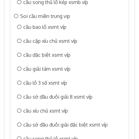
cầu song thủ lô kép xsmb víp
Soi cầu miền trung vip
cầu bao lô xsmt víp
cầu cặp xíu chủ xsmt víp
cầu đặc biệt xsmt víp
cầu giải tám xsmt víp
cầu lô 3 số xsmt víp
cầu sớ đầu đuôi giải 8 xsmt víp
cầu xíu chủ xsmt víp
cầu sớ đầu đuôi giải đặc biệt xsmt víp
cầu song thủ lô xsmt víp