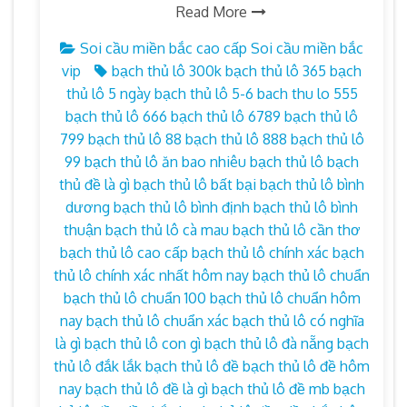
Read More
Soi cầu miền bắc cao cấp
Soi cầu miền bắc
vip
bạch thủ lô 300k
bạch thủ lô 365
bạch
thủ lô 5 ngày
bạch thủ lô 5-6
bach thu lo 555
bạch thủ lô 666
bạch thủ lô 6789
bạch thủ lô
799
bạch thủ lô 88
bạch thủ lô 888
bạch thủ lô
99
bạch thủ lô ăn bao nhiêu
bạch thủ lô bạch
thủ đề là gì
bạch thủ lô bất bại
bạch thủ lô bình
dương
bạch thủ lô bình định
bạch thủ lô bình
thuận
bạch thủ lô cà mau
bạch thủ lô cần thơ
bạch thủ lô cao cấp
bạch thủ lô chính xác
bạch
thủ lô chính xác nhất hôm nay
bạch thủ lô chuẩn
bạch thủ lô chuẩn 100
bạch thủ lô chuẩn hôm
nay
bạch thủ lô chuẩn xác
bạch thủ lô có nghĩa
là gì
bạch thủ lô con gì
bạch thủ lô đà nẵng
bạch
thủ lô đắk lắk
bạch thủ lô đề
bạch thủ lô đề hôm
nay
bạch thủ lô đề là gì
bạch thủ lô đề mb
bạch