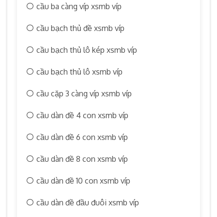
cầu ba càng víp xsmb víp
cầu bạch thủ đề xsmb víp
cầu bạch thủ lô kép xsmb víp
cầu bạch thủ lô xsmb víp
cầu cặp 3 càng víp xsmb víp
cầu dàn đề 4 con xsmb víp
cầu dàn đề 6 con xsmb víp
cầu dàn đề 8 con xsmb víp
cầu dàn đề 10 con xsmb víp
cầu dàn đề đầu đuôi xsmb víp