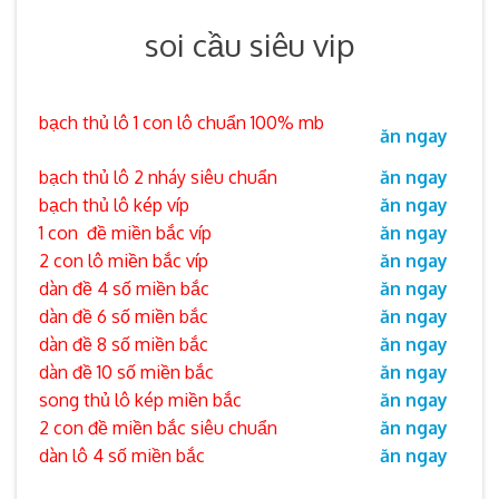
soi cầu siêu vip
bạch thủ lô 1 con lô chuẩn 100% mb
ăn ngay
bạch thủ lô 2 nháy siêu chuẩn
ăn ngay
bạch thủ lô kép víp
ăn ngay
1 con đề miền bắc víp
ăn ngay
2 con lô miền bắc víp
ăn ngay
dàn đề 4 số miền bắc
ăn ngay
dàn đề 6 số miền bắc
ăn ngay
dàn đề 8 số miền bắc
ăn ngay
dàn đề 10 số miền bắc
ăn ngay
song thủ lô kép miền bắc
ăn ngay
2 con đề miền bắc siêu chuẩn
ăn ngay
dàn lô 4 số miền bắc
ăn ngay