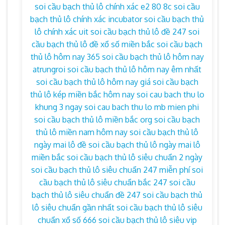
soi cầu bạch thủ lô chính xác e2 80 8c
soi cầu
bạch thủ lô chính xác incubator
soi cầu bạch thủ
lô chính xác uit
soi cầu bạch thủ lô đề 247
soi
cầu bạch thủ lô đề xổ số miền bắc
soi cầu bạch
thủ lô hôm nay 365
soi cầu bạch thủ lô hôm nay
atrungroi
soi cầu bạch thủ lô hôm nay êm nhất
soi cầu bạch thủ lô hôm nay giá
soi cầu bạch
thủ lô kép miền bắc hôm nay
soi cau bach thu lo
khung 3 ngay
soi cau bach thu lo mb mien phi
soi cầu bạch thủ lô miền bắc org
soi cầu bạch
thủ lô miền nam hôm nay
soi cầu bạch thủ lô
ngày mai lô đề
soi cầu bạch thủ lô ngày mai lô
miền bắc
soi cầu bạch thủ lô siêu chuẩn 2 ngày
soi cầu bạch thủ lô siêu chuẩn 247 miễn phí
soi
cầu bạch thủ lô siêu chuẩn bắc 247
soi cầu
bạch thủ lô siêu chuẩn đề 247
soi cầu bạch thủ
lô siêu chuẩn gần nhất
soi cầu bạch thủ lô siêu
chuẩn xổ số 666
soi cầu bạch thủ lô siêu vip