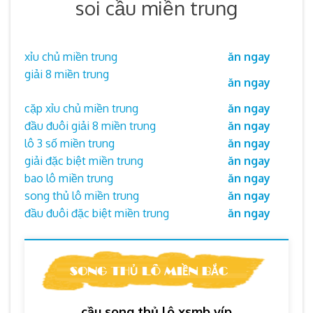
soi cầu miền trung
xỉu chủ miền trung
ăn ngay
giải 8 miền trung
ăn ngay
cặp xỉu chủ miền trung
ăn ngay
đầu đuôi giải 8 miền trung
ăn ngay
lô 3 số miền trung
ăn ngay
giải đặc biệt miền trung
ăn ngay
bao lô miền trung
ăn ngay
song thủ lô miền trung
ăn ngay
đầu đuôi đặc biệt miền trung
ăn ngay
cầu song thủ lô xsmb víp