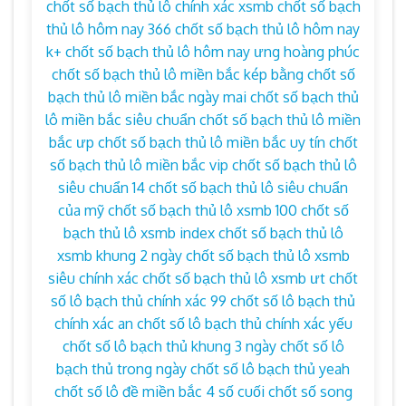
chốt số bạch thủ lô chính xác xsmb
chốt số bạch
thủ lô hôm nay 366
chốt số bạch thủ lô hôm nay
k+
chốt số bạch thủ lô hôm nay ưng hoàng phúc
chốt số bạch thủ lô miền bắc kép bằng
chốt số
bạch thủ lô miền bắc ngày mai
chốt số bạch thủ
lô miền bắc siêu chuẩn
chốt số bạch thủ lô miền
bắc ưp
chốt số bạch thủ lô miền bắc uy tín
chốt
số bạch thủ lô miền bắc vip
chốt số bạch thủ lô
siêu chuẩn 14
chốt số bạch thủ lô siêu chuẩn
của mỹ
chốt số bạch thủ lô xsmb 100
chốt số
bạch thủ lô xsmb index
chốt số bạch thủ lô
xsmb khung 2 ngày
chốt số bạch thủ lô xsmb
siêu chính xác
chốt số bạch thủ lô xsmb ưt
chốt
số lô bạch thủ chính xác 99
chốt số lô bạch thủ
chính xác an
chốt số lô bạch thủ chính xác yếu
chốt số lô bạch thủ khung 3 ngày
chốt số lô
bạch thủ trong ngày
chốt số lô bạch thủ yeah
chốt số lô đề miền bắc 4 số cuối
chốt số song