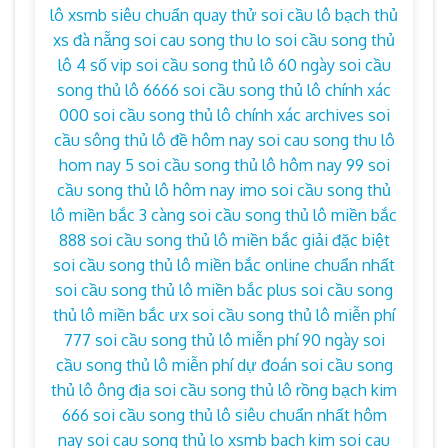
lô xsmb siêu chuẩn quay thử
soi cầu lô bạch thủ
xs đà nẵng
soi cau song thu lo
soi cầu song thủ
lô 4 số vip
soi cầu song thủ lô 60 ngày
soi cầu
song thủ lô 6666
soi cầu song thủ lô chính xác
000
soi cầu song thủ lô chính xác archives
soi
cầu sông thủ lô đề hôm nay
soi cau song thu lô
hom nay 5
soi cầu song thủ lô hôm nay 99
soi
cầu song thủ lô hôm nay imo
soi cầu song thủ
lô miền bắc 3 càng
soi cầu song thủ lô miền bắc
888
soi cầu song thủ lô miền bắc giải đặc biệt
soi cầu song thủ lô miền bắc online chuẩn nhất
soi cầu song thủ lô miền bắc plus
soi cầu song
thủ lô miền bắc ưx
soi cầu song thủ lô miễn phí
777
soi cầu song thủ lô miễn phí 90 ngày
soi
cầu song thủ lô miễn phí dự đoán
soi cầu song
thủ lô ông địa
soi cầu song thủ lô rồng bạch kim
666
soi cầu song thủ lô siêu chuẩn nhất hôm
nay
soi cau song thủ lo xsmb bach kim
soi cau