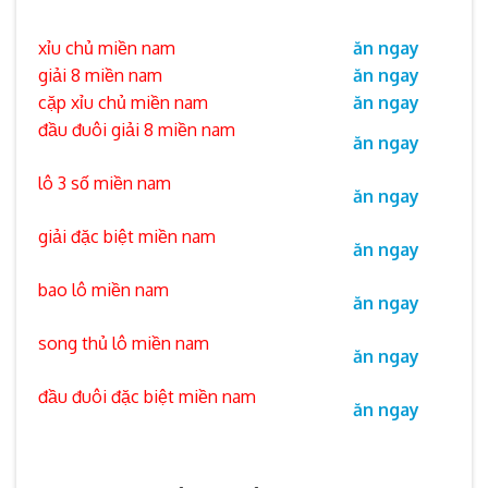
xỉu chủ miền nam
ăn ngay
giải 8 miền nam
ăn ngay
cặp xỉu chủ miền nam
ăn ngay
đầu đuôi giải 8 miền nam
ăn ngay
lô 3 số miền nam
ăn ngay
giải đặc biệt miền nam
ăn ngay
bao lô miền nam
ăn ngay
song thủ lô miền nam
ăn ngay
đầu đuôi đặc biệt miền nam
ăn ngay