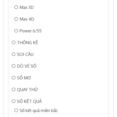
Max 3D
Max 4D
Power 6/55
THỐNG KÊ
SOI CẦU
DÒ VÉ SỐ
SỔ MƠ
QUAY THỬ
SỐ KẾT QUẢ
Số kết quả miền bắc