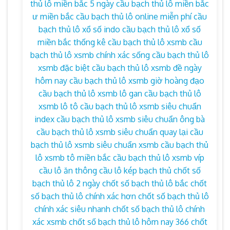
thủ lô miền bắc 5 ngày
cầu bạch thủ lô miền bắc
ư miền bắc
cầu bạch thủ lô online miễn phí
cầu
bạch thủ lô xổ số indo
cầu bạch thủ lô xổ số
miền bắc thống kê
cầu bạch thủ lô xsmb
cầu
bạch thủ lô xsmb chính xác sống
cầu bạch thủ lô
xsmb đặc biệt
cầu bạch thủ lô xsmb đề ngày
hôm nay
cầu bạch thủ lô xsmb giờ hoàng đạo
cầu bạch thủ lô xsmb lô gan
cầu bạch thủ lô
xsmb lô tô
cầu bạch thủ lô xsmb siêu chuẩn
index
cầu bạch thủ lô xsmb siêu chuẩn ông bà
cầu bạch thủ lô xsmb siêu chuẩn quay lại
cầu
bạch thủ lô xsmb siêu chuẩn xsmb
cầu bạch thủ
lô xsmb tô miền bắc
cầu bạch thủ lô xsmb víp
cầu lô ăn thông
cầu lô kép bạch thủ
chốt số
bạch thủ lô 2 ngày
chốt số bạch thủ lô bắc
chốt
số bạch thủ lô chính xác hơn
chốt số bạch thủ lô
chính xác siêu nhanh
chốt số bạch thủ lô chính
xác xsmb
chốt số bạch thủ lô hôm nay 366
chốt