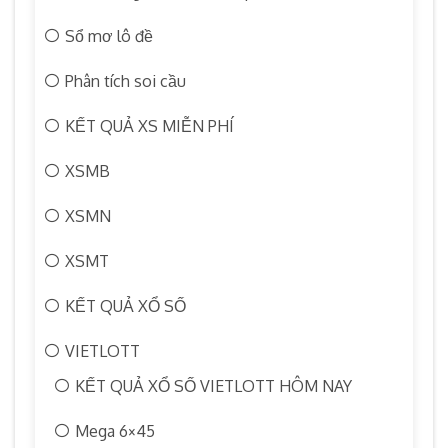
Sổ mơ lô đề
Phân tích soi cầu
KẾT QUẢ XS MIỄN PHÍ
XSMB
XSMN
XSMT
KẾT QUẢ XỔ SỐ
VIETLOTT
KẾT QUẢ XỔ SỐ VIETLOTT HÔM NAY
Mega 6×45