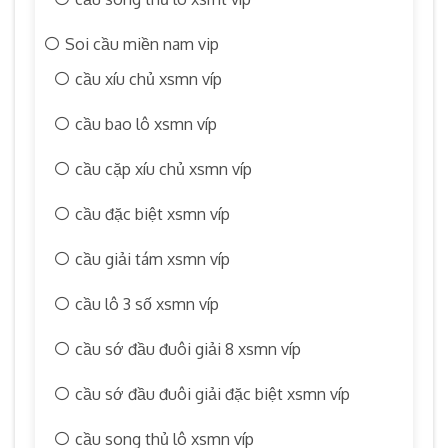
Soi cầu miền nam vip
cầu xíu chủ xsmn víp
cầu bao lô xsmn víp
cầu cặp xíu chủ xsmn víp
cầu đặc biệt xsmn víp
cầu giải tám xsmn víp
cầu lô 3 số xsmn víp
cầu sớ đầu đuôi giải 8 xsmn víp
cầu sớ đầu đuôi giải đặc biệt xsmn víp
cầu song thủ lô xsmn víp