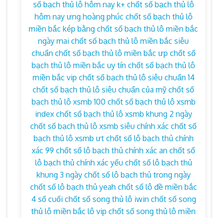
số bạch thủ lô hôm nay k+
chốt số bạch thủ lô
hôm nay ưng hoàng phúc
chốt số bạch thủ lô
miền bắc kép bằng
chốt số bạch thủ lô miền bắc
ngày mai
chốt số bạch thủ lô miền bắc siêu
chuẩn
chốt số bạch thủ lô miền bắc ưp
chốt số
bạch thủ lô miền bắc uy tín
chốt số bạch thủ lô
miền bắc vip
chốt số bạch thủ lô siêu chuẩn 14
chốt số bạch thủ lô siêu chuẩn của mỹ
chốt số
bạch thủ lô xsmb 100
chốt số bạch thủ lô xsmb
index
chốt số bạch thủ lô xsmb khung 2 ngày
chốt số bạch thủ lô xsmb siêu chính xác
chốt số
bạch thủ lô xsmb ưt
chốt số lô bạch thủ chính
xác 99
chốt số lô bạch thủ chính xác an
chốt số
lô bạch thủ chính xác yếu
chốt số lô bạch thủ
khung 3 ngày
chốt số lô bạch thủ trong ngày
chốt số lô bạch thủ yeah
chốt số lô đề miền bắc
4 số cuối
chốt số song thủ lô iwin
chốt số song
thủ lô miền bắc lô vip
chốt số song thủ lô miền