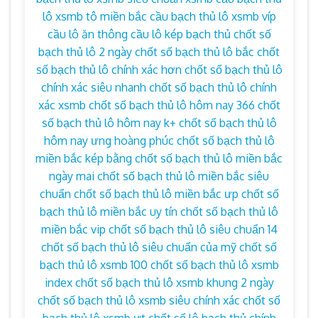
lô xsmb tô miền bắc
cầu bạch thủ lô xsmb víp
cầu lô ăn thông
cầu lô kép bạch thủ
chốt số
bạch thủ lô 2 ngày
chốt số bạch thủ lô bắc
chốt
số bạch thủ lô chính xác hơn
chốt số bạch thủ lô
chính xác siêu nhanh
chốt số bạch thủ lô chính
xác xsmb
chốt số bạch thủ lô hôm nay 366
chốt
số bạch thủ lô hôm nay k+
chốt số bạch thủ lô
hôm nay ưng hoàng phúc
chốt số bạch thủ lô
miền bắc kép bằng
chốt số bạch thủ lô miền bắc
ngày mai
chốt số bạch thủ lô miền bắc siêu
chuẩn
chốt số bạch thủ lô miền bắc ưp
chốt số
bạch thủ lô miền bắc uy tín
chốt số bạch thủ lô
miền bắc vip
chốt số bạch thủ lô siêu chuẩn 14
chốt số bạch thủ lô siêu chuẩn của mỹ
chốt số
bạch thủ lô xsmb 100
chốt số bạch thủ lô xsmb
index
chốt số bạch thủ lô xsmb khung 2 ngày
chốt số bạch thủ lô xsmb siêu chính xác
chốt số
bạch thủ lô xsmb ưt
chốt số lô bạch thủ chính