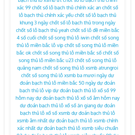
xác 99
chốt số lô bạch thủ chính xác an
chốt số
lô bạch thủ chính xác yếu
chốt số lô bạch thủ
khung 3 ngày
chốt số lô bạch thủ trong ngày
chốt số lô bạch thủ yeah
chốt số lô đề miền bắc
4 số cuối
chốt số song thủ lô iwin
chốt số song
thủ lô miền bắc lô vip
chốt số song thủ lô miền
bắc ok
chốt số song thủ lô miền bắc số
chốt số
song thủ lô miền bắc u23
chốt số song thủ lô
quảng nam
chốt số song thủ lô xsmb atrungroi
chốt số song thủ lô xsmb ba mươi ngày
dự
đoán bạch thủ lô miền bắc 50 ngày
dự đoán
bạch thủ lô vip
dự đoán bạch thủ lô xổ số 99
hôm nay
dự đoán bạch thủ lô xổ số âm hôm nay
dự đoán bạch thủ lô xổ số ăn giang
dự đoán
bạch thủ lô xổ số xsmb
dự đoán bạch thủ lô
xsmb âm nhất
dự đoán bạch thủ lô xsmb chính
xác nhất
dự đoán bạch thủ lô xsmb siêu chuẩn