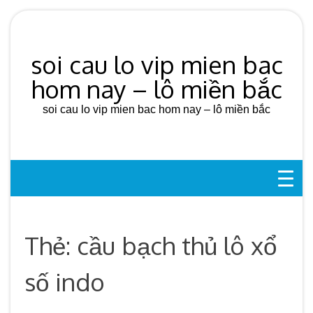
Skip
to
content
soi cau lo vip mien bac
hom nay – lô miền bắc
soi cau lo vip mien bac hom nay – lô miền bắc
Thẻ:
cầu bạch thủ lô xổ
số indo