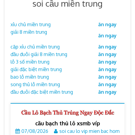
soi cầu miền trung
xỉu chủ miền trung
ăn ngay
giải 8 miền trung
ăn ngay
cặp xỉu chủ miền trung
ăn ngay
đầu đuôi giải 8 miền trung
ăn ngay
lô 3 số miền trung
ăn ngay
giải đặc biệt miền trung
ăn ngay
bao lô miền trung
ăn ngay
song thủ lô miền trung
ăn ngay
đầu đuôi đặc biệt miền trung
ăn ngay
cầu bạch thủ lô xsmb víp
07/08/2026
soi cau lo vip mien bac hom