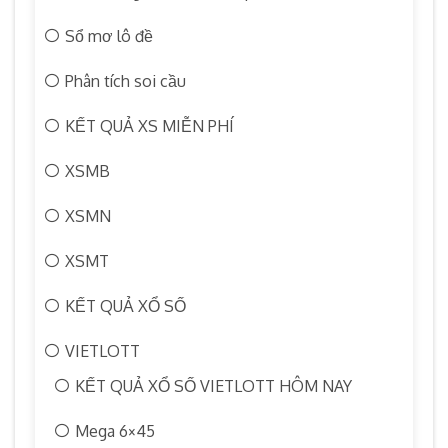
Sổ mơ lô đề
Phân tích soi cầu
KẾT QUẢ XS MIỄN PHÍ
XSMB
XSMN
XSMT
KẾT QUẢ XỔ SỐ
VIETLOTT
KẾT QUẢ XỔ SỐ VIETLOTT HÔM NAY
Mega 6×45