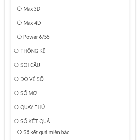
Max 3D
Max 4D
Power 6/55
THỐNG KÊ
SOI CẦU
DÒ VÉ SỐ
SỔ MƠ
QUAY THỬ
SỐ KẾT QUẢ
Số kết quả miền bắc