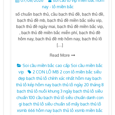
07/08/2026
soi cau lo vip mien bac hom
nay - lô miền bắc
số chuẩn bạch thủ, cầu bạch thủ đề, bạch thủ đề,
bạch thủ đề mb, bạch thủ đề miền bắc siêu vip,
bạch thủ đề ngày mai, bạch thủ đề miền bắc vip,
, bạch thủ đề miền bắc miễn phí, bạch thủ đề
hôm nay, bạch thủ đề mb hôm nay, bạch thủ lô
[…]
Read More
Soi cầu miền bắc cao cấp
Soi cầu miền bắc
vip
2 CON LÔ MB
2 con lô miền bắc siêu
đẹp
bạch thủ lô chính xác nhất hôm nay
bạch
thủ lô kép hôm nay
bạch thủ lô ngày 20 tháng 8
bạch thủ lô nuôi khung 3 ngày
bạch thủ lô siêu
chuẩn 100 cầu
bạch thủ lô siêu chuẩn danh con
gi
bạch thủ lô siêu chuẩn số mấy
bạch thủ lô
xsmb 666 hôm nay
bạch thủ lô xsmb miền bắc