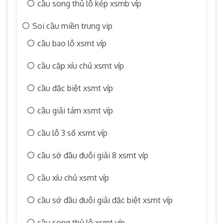
cầu song thủ lô kép xsmb víp
Soi cầu miền trung vip
cầu bao lô xsmt víp
cầu cặp xíu chủ xsmt víp
cầu đặc biệt xsmt víp
cầu giải tám xsmt víp
cầu lô 3 số xsmt víp
cầu sớ đầu đuôi giải 8 xsmt víp
cầu xíu chủ xsmt víp
cầu sớ đầu đuôi giải đặc biệt xsmt víp
cầu song thủ lô xsmt víp