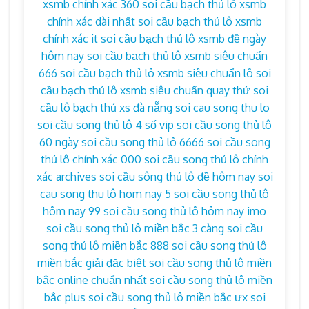
xsmb chính xác 360
soi cầu bạch thủ lô xsmb
chính xác dài nhất
soi cầu bạch thủ lô xsmb
chính xác it
soi cầu bạch thủ lô xsmb đề ngày
hôm nay
soi cầu bạch thủ lô xsmb siêu chuẩn
666
soi cầu bạch thủ lô xsmb siêu chuẩn lô
soi
cầu bạch thủ lô xsmb siêu chuẩn quay thử
soi
cầu lô bạch thủ xs đà nẵng
soi cau song thu lo
soi cầu song thủ lô 4 số vip
soi cầu song thủ lô
60 ngày
soi cầu song thủ lô 6666
soi cầu song
thủ lô chính xác 000
soi cầu song thủ lô chính
xác archives
soi cầu sông thủ lô đề hôm nay
soi
cau song thu lô hom nay 5
soi cầu song thủ lô
hôm nay 99
soi cầu song thủ lô hôm nay imo
soi cầu song thủ lô miền bắc 3 càng
soi cầu
song thủ lô miền bắc 888
soi cầu song thủ lô
miền bắc giải đặc biệt
soi cầu song thủ lô miền
bắc online chuẩn nhất
soi cầu song thủ lô miền
bắc plus
soi cầu song thủ lô miền bắc ưx
soi