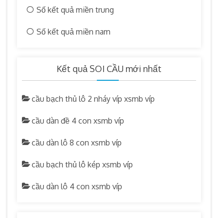
Số kết quả miền trung
Số kết quả miền nam
Kết quả SOI CẦU mới nhất
cầu bạch thủ lô 2 nháy víp xsmb víp
cầu dàn đề 4 con xsmb víp
cầu dàn lô 8 con xsmb víp
cầu bạch thủ lô kép xsmb víp
cầu dàn lô 4 con xsmb víp