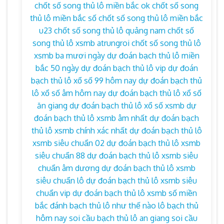
chốt số song thủ lô miền bắc ok
chốt số song
thủ lô miền bắc số
chốt số song thủ lô miền bắc
u23
chốt số song thủ lô quảng nam
chốt số
song thủ lô xsmb atrungroi
chốt số song thủ lô
xsmb ba mươi ngày
dự đoán bạch thủ lô miền
bắc 50 ngày
dự đoán bạch thủ lô vip
dự đoán
bạch thủ lô xổ số 99 hôm nay
dự đoán bạch thủ
lô xổ số âm hôm nay
dự đoán bạch thủ lô xổ số
ăn giang
dự đoán bạch thủ lô xổ số xsmb
dự
đoán bạch thủ lô xsmb âm nhất
dự đoán bạch
thủ lô xsmb chính xác nhất
dự đoán bạch thủ lô
xsmb siêu chuẩn 02
dự đoán bạch thủ lô xsmb
siêu chuẩn 88
dự đoán bạch thủ lô xsmb siêu
chuẩn âm dương
dự đoán bạch thủ lô xsmb
siêu chuẩn lô
dự đoán bạch thủ lô xsmb siêu
chuẩn vip
dự đoán bạch thủ lô xsmb số miền
bắc
đánh bạch thủ lô như thế nào
lô bạch thủ
hôm nay
soi cầu bạch thủ lô an giang
soi cầu