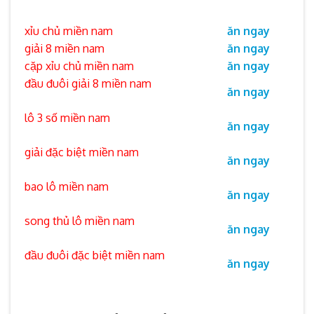
xỉu chủ miền nam
ăn ngay
giải 8 miền nam
ăn ngay
cặp xỉu chủ miền nam
ăn ngay
đầu đuôi giải 8 miền nam
ăn ngay
lô 3 số miền nam
ăn ngay
giải đặc biệt miền nam
ăn ngay
bao lô miền nam
ăn ngay
song thủ lô miền nam
ăn ngay
đầu đuôi đặc biệt miền nam
ăn ngay