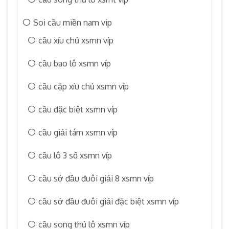
Soi cầu miền nam vip
cầu xíu chủ xsmn víp
cầu bao lô xsmn víp
cầu cặp xíu chủ xsmn víp
cầu đặc biệt xsmn víp
cầu giải tám xsmn víp
cầu lô 3 số xsmn víp
cầu sớ đầu đuôi giải 8 xsmn víp
cầu sớ đầu đuôi giải đặc biệt xsmn víp
cầu song thủ lô xsmn víp