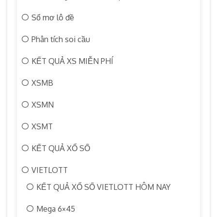
Sổ mơ lô đề
Phân tích soi cầu
KẾT QUẢ XS MIỄN PHÍ
XSMB
XSMN
XSMT
KẾT QUẢ XỔ SỐ
VIETLOTT
KẾT QUẢ XỔ SỐ VIETLOTT HÔM NAY
Mega 6×45