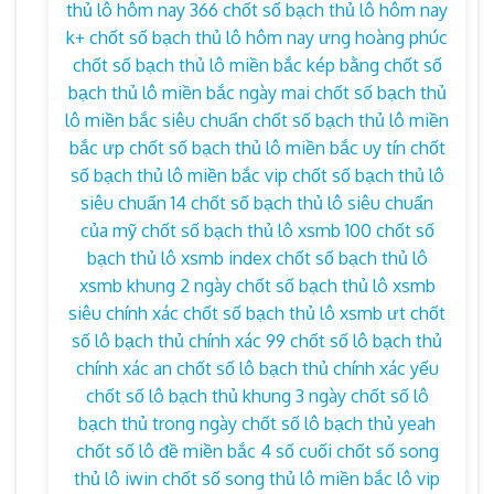
thủ lô hôm nay 366
chốt số bạch thủ lô hôm nay
k+
chốt số bạch thủ lô hôm nay ưng hoàng phúc
chốt số bạch thủ lô miền bắc kép bằng
chốt số
bạch thủ lô miền bắc ngày mai
chốt số bạch thủ
lô miền bắc siêu chuẩn
chốt số bạch thủ lô miền
bắc ưp
chốt số bạch thủ lô miền bắc uy tín
chốt
số bạch thủ lô miền bắc vip
chốt số bạch thủ lô
siêu chuẩn 14
chốt số bạch thủ lô siêu chuẩn
của mỹ
chốt số bạch thủ lô xsmb 100
chốt số
bạch thủ lô xsmb index
chốt số bạch thủ lô
xsmb khung 2 ngày
chốt số bạch thủ lô xsmb
siêu chính xác
chốt số bạch thủ lô xsmb ưt
chốt
số lô bạch thủ chính xác 99
chốt số lô bạch thủ
chính xác an
chốt số lô bạch thủ chính xác yếu
chốt số lô bạch thủ khung 3 ngày
chốt số lô
bạch thủ trong ngày
chốt số lô bạch thủ yeah
chốt số lô đề miền bắc 4 số cuối
chốt số song
thủ lô iwin
chốt số song thủ lô miền bắc lô vip