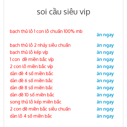
soi cầu siêu vip
bạch thủ lô 1 con lô chuẩn 100% mb
ăn ngay
bạch thủ lô 2 nháy siêu chuẩn
ăn ngay
bạch thủ lô kép víp
ăn ngay
1 con đề miền bắc víp
ăn ngay
2 con lô miền bắc víp
ăn ngay
dàn đề 4 số miền bắc
ăn ngay
dàn đề 6 số miền bắc
ăn ngay
dàn đề 8 số miền bắc
ăn ngay
dàn đề 10 số miền bắc
ăn ngay
song thủ lô kép miền bắc
ăn ngay
2 con đề miền bắc siêu chuẩn
ăn ngay
dàn lô 4 số miền bắc
ăn ngay