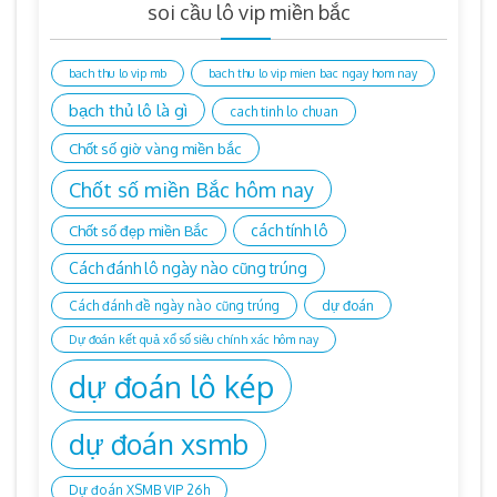
soi cầu lô vip miền bắc
bach thu lo vip mb
bach thu lo vip mien bac ngay hom nay
bạch thủ lô là gì
cach tinh lo chuan
Chốt số giờ vàng miền bắc
Chốt số miền Bắc hôm nay
Chốt số đẹp miền Bắc
cách tính lô
Cách đánh lô ngày nào cũng trúng
dự đoán
Cách đánh đề ngày nào cũng trúng
Dự đoán kết quả xổ số siêu chính xác hôm nay
dự đoán lô kép
dự đoán xsmb
Dự đoán XSMB VIP 26h