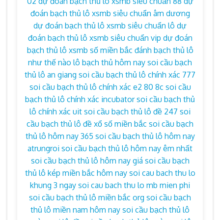
02
dự đoán bạch thủ lô xsmb siêu chuẩn 88
dự
đoán bạch thủ lô xsmb siêu chuẩn âm dương
dự đoán bạch thủ lô xsmb siêu chuẩn lô
dự
đoán bạch thủ lô xsmb siêu chuẩn vip
dự đoán
bạch thủ lô xsmb số miền bắc
đánh bạch thủ lô
như thế nào
lô bạch thủ hôm nay
soi cầu bạch
thủ lô an giang
soi cầu bạch thủ lô chính xác 777
soi cầu bạch thủ lô chính xác e2 80 8c
soi cầu
bạch thủ lô chính xác incubator
soi cầu bạch thủ
lô chính xác uit
soi cầu bạch thủ lô đề 247
soi
cầu bạch thủ lô đề xổ số miền bắc
soi cầu bạch
thủ lô hôm nay 365
soi cầu bạch thủ lô hôm nay
atrungroi
soi cầu bạch thủ lô hôm nay êm nhất
soi cầu bạch thủ lô hôm nay giá
soi cầu bạch
thủ lô kép miền bắc hôm nay
soi cau bach thu lo
khung 3 ngay
soi cau bach thu lo mb mien phi
soi cầu bạch thủ lô miền bắc org
soi cầu bạch
thủ lô miền nam hôm nay
soi cầu bạch thủ lô