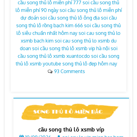
cầu song thủ lô miễn phí 777
soi cầu song thủ
lô miễn phí 90 ngày
soi cầu song thủ lô miễn phí
dự đoán
soi cầu song thủ lô ông địa
soi cầu
song thủ lô rồng bạch kim 666
soi cầu song thủ
lô siêu chuẩn nhất hôm nay
soi cau song thủ lo
xsmb bach kim
soi cau song thủ lo xsmb du
doan
soi cầu song thủ lô xsmb vip hà nội
soi
cầu song thủ lô xsmb xuantocdo
soi cầu song
thủ lô xsmb youtube
song thủ lô đẹp hôm nay
93 Comments
cầu song thủ lô xsmb víp