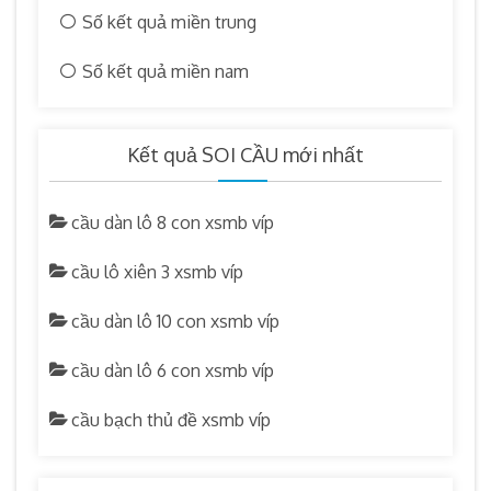
Số kết quả miền trung
Số kết quả miền nam
Kết quả SOI CẦU mới nhất
cầu dàn lô 8 con xsmb víp
cầu lô xiên 3 xsmb víp
cầu dàn lô 10 con xsmb víp
cầu dàn lô 6 con xsmb víp
cầu bạch thủ đề xsmb víp