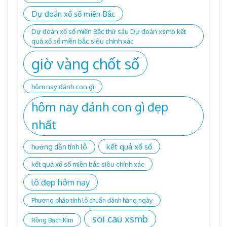
Dự đoán xổ số miền Bắc
Dự đoán xổ số miền Bắc thứ sáu Dự đoán xsmb kết
quả xổ số miền bắc siêu chính xác
giờ vàng chốt số
hôm nay đánh con gì
hôm nay đánh con gì đẹp
nhất
kết quả xổ số
hướng dẫn tính lô
kết quả xổ số miền bắc siêu chính xác
lô đẹp hôm nay
Phương pháp tính lô chuẩn đánh hàng ngày
soi cau xsmb
Rồng Bạch Kim