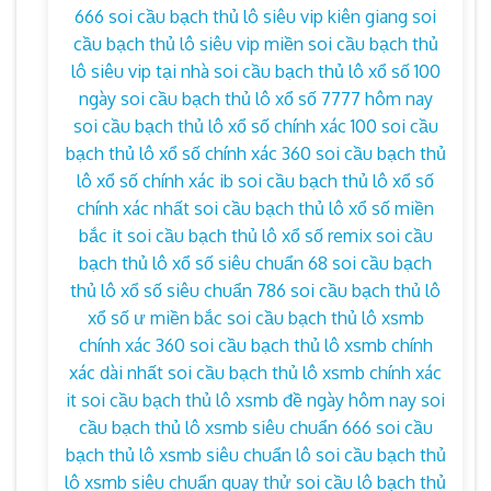
666
soi cầu bạch thủ lô siêu vip kiên giang
soi
cầu bạch thủ lô siêu vip miền
soi cầu bạch thủ
lô siêu vip tại nhà
soi cầu bạch thủ lô xổ số 100
ngày
soi cầu bạch thủ lô xổ số 7777 hôm nay
soi cầu bạch thủ lô xổ số chính xác 100
soi cầu
bạch thủ lô xổ số chính xác 360
soi cầu bạch thủ
lô xổ số chính xác ib
soi cầu bạch thủ lô xổ số
chính xác nhất
soi cầu bạch thủ lô xổ số miền
bắc it
soi cầu bạch thủ lô xổ số remix
soi cầu
bạch thủ lô xổ số siêu chuẩn 68
soi cầu bạch
thủ lô xổ số siêu chuẩn 786
soi cầu bạch thủ lô
xổ số ư miền bắc
soi cầu bạch thủ lô xsmb
chính xác 360
soi cầu bạch thủ lô xsmb chính
xác dài nhất
soi cầu bạch thủ lô xsmb chính xác
it
soi cầu bạch thủ lô xsmb đề ngày hôm nay
soi
cầu bạch thủ lô xsmb siêu chuẩn 666
soi cầu
bạch thủ lô xsmb siêu chuẩn lô
soi cầu bạch thủ
lô xsmb siêu chuẩn quay thử
soi cầu lô bạch thủ