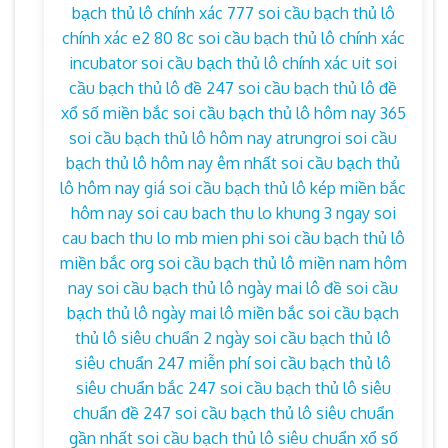
bạch thủ lô chính xác 777
soi cầu bạch thủ lô
chính xác e2 80 8c
soi cầu bạch thủ lô chính xác
incubator
soi cầu bạch thủ lô chính xác uit
soi
cầu bạch thủ lô đề 247
soi cầu bạch thủ lô đề
xổ số miền bắc
soi cầu bạch thủ lô hôm nay 365
soi cầu bạch thủ lô hôm nay atrungroi
soi cầu
bạch thủ lô hôm nay êm nhất
soi cầu bạch thủ
lô hôm nay giá
soi cầu bạch thủ lô kép miền bắc
hôm nay
soi cau bach thu lo khung 3 ngay
soi
cau bach thu lo mb mien phi
soi cầu bạch thủ lô
miền bắc org
soi cầu bạch thủ lô miền nam hôm
nay
soi cầu bạch thủ lô ngày mai lô đề
soi cầu
bạch thủ lô ngày mai lô miền bắc
soi cầu bạch
thủ lô siêu chuẩn 2 ngày
soi cầu bạch thủ lô
siêu chuẩn 247 miễn phí
soi cầu bạch thủ lô
siêu chuẩn bắc 247
soi cầu bạch thủ lô siêu
chuẩn đề 247
soi cầu bạch thủ lô siêu chuẩn
gần nhất
soi cầu bạch thủ lô siêu chuẩn xổ số