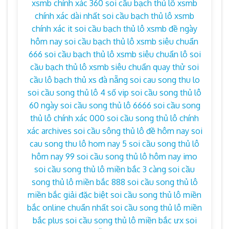
xsmb chính xác 360
soi cầu bạch thủ lô xsmb
chính xác dài nhất
soi cầu bạch thủ lô xsmb
chính xác it
soi cầu bạch thủ lô xsmb đề ngày
hôm nay
soi cầu bạch thủ lô xsmb siêu chuẩn
666
soi cầu bạch thủ lô xsmb siêu chuẩn lô
soi
cầu bạch thủ lô xsmb siêu chuẩn quay thử
soi
cầu lô bạch thủ xs đà nẵng
soi cau song thu lo
soi cầu song thủ lô 4 số vip
soi cầu song thủ lô
60 ngày
soi cầu song thủ lô 6666
soi cầu song
thủ lô chính xác 000
soi cầu song thủ lô chính
xác archives
soi cầu sông thủ lô đề hôm nay
soi
cau song thu lô hom nay 5
soi cầu song thủ lô
hôm nay 99
soi cầu song thủ lô hôm nay imo
soi cầu song thủ lô miền bắc 3 càng
soi cầu
song thủ lô miền bắc 888
soi cầu song thủ lô
miền bắc giải đặc biệt
soi cầu song thủ lô miền
bắc online chuẩn nhất
soi cầu song thủ lô miền
bắc plus
soi cầu song thủ lô miền bắc ưx
soi