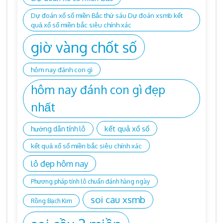
Dự đoán xổ số miền Bắc thứ sáu Dự đoán xsmb kết
quả xổ số miền bắc siêu chính xác
giờ vàng chốt số
hôm nay đánh con gì
hôm nay đánh con gì đẹp
nhất
kết quả xổ số
hướng dẫn tính lô
kết quả xổ số miền bắc siêu chính xác
lô đẹp hôm nay
Phương pháp tính lô chuẩn đánh hàng ngày
soi cau xsmb
Rồng Bạch Kim