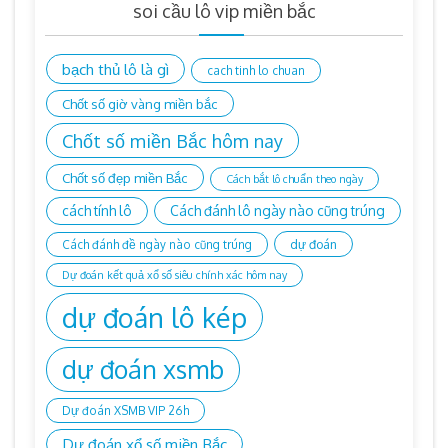
soi cầu lô vip miền bắc
bạch thủ lô là gì
cach tinh lo chuan
Chốt số giờ vàng miền bắc
Chốt số miền Bắc hôm nay
Chốt số đẹp miền Bắc
Cách bắt lô chuẩn theo ngày
cách tính lô
Cách đánh lô ngày nào cũng trúng
dự đoán
Cách đánh đề ngày nào cũng trúng
Dự đoán kết quả xổ số siêu chính xác hôm nay
dự đoán lô kép
dự đoán xsmb
Dự đoán XSMB VIP 26h
Dự đoán xổ số miền Bắc