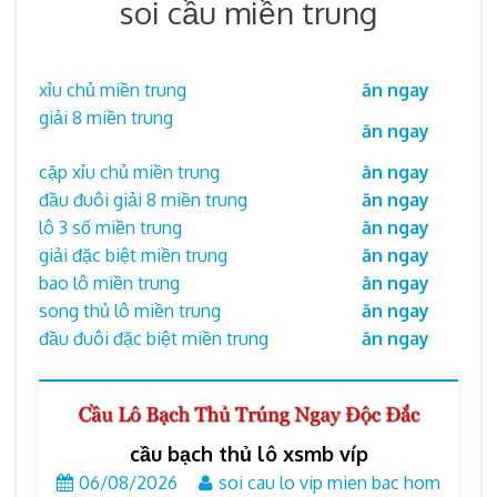
soi cầu miền trung
xỉu chủ miền trung
ăn ngay
giải 8 miền trung
ăn ngay
cặp xỉu chủ miền trung
ăn ngay
đầu đuôi giải 8 miền trung
ăn ngay
lô 3 số miền trung
ăn ngay
giải đặc biệt miền trung
ăn ngay
bao lô miền trung
ăn ngay
song thủ lô miền trung
ăn ngay
đầu đuôi đặc biệt miền trung
ăn ngay
cầu bạch thủ lô xsmb víp
06/08/2026
soi cau lo vip mien bac hom