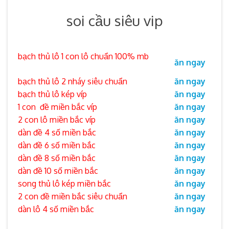
soi cầu siêu vip
bạch thủ lô 1 con lô chuẩn 100% mb
ăn ngay
bạch thủ lô 2 nháy siêu chuẩn
ăn ngay
bạch thủ lô kép víp
ăn ngay
1 con đề miền bắc víp
ăn ngay
2 con lô miền bắc víp
ăn ngay
dàn đề 4 số miền bắc
ăn ngay
dàn đề 6 số miền bắc
ăn ngay
dàn đề 8 số miền bắc
ăn ngay
dàn đề 10 số miền bắc
ăn ngay
song thủ lô kép miền bắc
ăn ngay
2 con đề miền bắc siêu chuẩn
ăn ngay
dàn lô 4 số miền bắc
ăn ngay