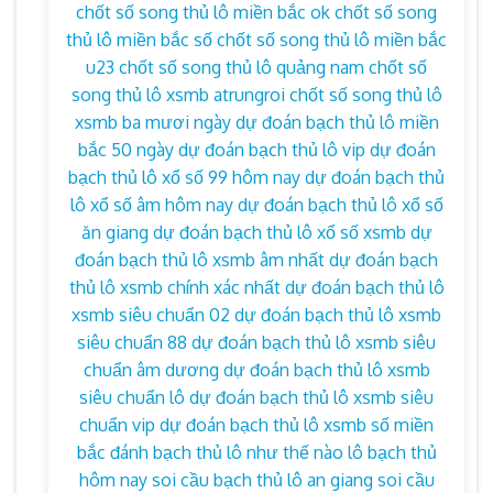
chốt số song thủ lô miền bắc ok
chốt số song
thủ lô miền bắc số
chốt số song thủ lô miền bắc
u23
chốt số song thủ lô quảng nam
chốt số
song thủ lô xsmb atrungroi
chốt số song thủ lô
xsmb ba mươi ngày
dự đoán bạch thủ lô miền
bắc 50 ngày
dự đoán bạch thủ lô vip
dự đoán
bạch thủ lô xổ số 99 hôm nay
dự đoán bạch thủ
lô xổ số âm hôm nay
dự đoán bạch thủ lô xổ số
ăn giang
dự đoán bạch thủ lô xổ số xsmb
dự
đoán bạch thủ lô xsmb âm nhất
dự đoán bạch
thủ lô xsmb chính xác nhất
dự đoán bạch thủ lô
xsmb siêu chuẩn 02
dự đoán bạch thủ lô xsmb
siêu chuẩn 88
dự đoán bạch thủ lô xsmb siêu
chuẩn âm dương
dự đoán bạch thủ lô xsmb
siêu chuẩn lô
dự đoán bạch thủ lô xsmb siêu
chuẩn vip
dự đoán bạch thủ lô xsmb số miền
bắc
đánh bạch thủ lô như thế nào
lô bạch thủ
hôm nay
soi cầu bạch thủ lô an giang
soi cầu