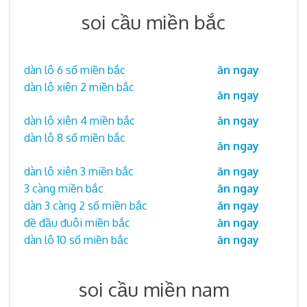
soi cầu miền bắc
dàn lô 6 số miền bắc
ăn ngay
dàn lô xiên 2 miền bắc
ăn ngay
dàn lô xiên 4 miền bắc
ăn ngay
dàn lô 8 số miền bắc
ăn ngay
dàn lô xiên 3 miền bắc
ăn ngay
3 càng miền bắc
ăn ngay
dàn 3 càng 2 số miền bắc
ăn ngay
đề đầu đuôi miền bắc
ăn ngay
dàn lô 10 số miền bắc
ăn ngay
soi cầu miền nam