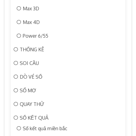
Max 3D
Max 4D
Power 6/55
THỐNG KÊ
SOI CẦU
DÒ VÉ SỐ
SỔ MƠ
QUAY THỬ
SỐ KẾT QUẢ
Số kết quả miền bắc