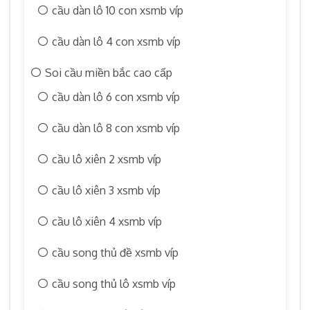
cầu dàn lô 10 con xsmb víp
cầu dàn lô 4 con xsmb víp
Soi cầu miền bắc cao cấp
cầu dàn lô 6 con xsmb víp
cầu dàn lô 8 con xsmb víp
cầu lô xiên 2 xsmb víp
cầu lô xiên 3 xsmb víp
cầu lô xiên 4 xsmb víp
cầu song thủ đề xsmb víp
cầu song thủ lô xsmb víp