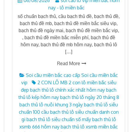
06/08/2026
soi cau lo vip mien bac hom
nay - lô miền bắc
số chuẩn bạch thủ, cầu bạch thủ đề, bạch thủ đề,
bạch thủ đề mb, bạch thủ đề miền bắc siêu vip,
bạch thủ đề ngày mai, bạch thủ đề miền bắc vip,
, bạch thủ đề miền bắc miễn phí, bạch thủ đề
hôm nay, bạch thủ đề mb hôm nay, bạch thủ lô
[…]
Read More
Soi cầu miền bắc cao cấp
Soi cầu miền bắc
vip
2 CON LÔ MB
2 con lô miền bắc siêu
đẹp
bạch thủ lô chính xác nhất hôm nay
bạch
thủ lô kép hôm nay
bạch thủ lô ngày 20 tháng 8
bạch thủ lô nuôi khung 3 ngày
bạch thủ lô siêu
chuẩn 100 cầu
bạch thủ lô siêu chuẩn danh con
gi
bạch thủ lô siêu chuẩn số mấy
bạch thủ lô
xsmb 666 hôm nay
bạch thủ lô xsmb miền bắc