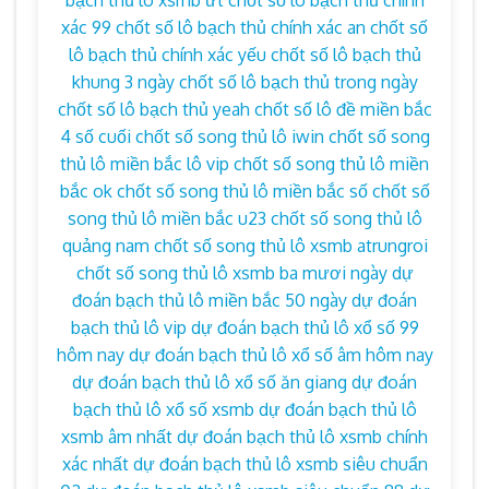
xác 99
chốt số lô bạch thủ chính xác an
chốt số
lô bạch thủ chính xác yếu
chốt số lô bạch thủ
khung 3 ngày
chốt số lô bạch thủ trong ngày
chốt số lô bạch thủ yeah
chốt số lô đề miền bắc
4 số cuối
chốt số song thủ lô iwin
chốt số song
thủ lô miền bắc lô vip
chốt số song thủ lô miền
bắc ok
chốt số song thủ lô miền bắc số
chốt số
song thủ lô miền bắc u23
chốt số song thủ lô
quảng nam
chốt số song thủ lô xsmb atrungroi
chốt số song thủ lô xsmb ba mươi ngày
dự
đoán bạch thủ lô miền bắc 50 ngày
dự đoán
bạch thủ lô vip
dự đoán bạch thủ lô xổ số 99
hôm nay
dự đoán bạch thủ lô xổ số âm hôm nay
dự đoán bạch thủ lô xổ số ăn giang
dự đoán
bạch thủ lô xổ số xsmb
dự đoán bạch thủ lô
xsmb âm nhất
dự đoán bạch thủ lô xsmb chính
xác nhất
dự đoán bạch thủ lô xsmb siêu chuẩn