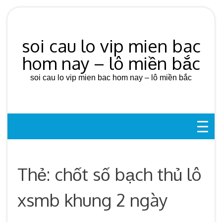
Skip
to
content
soi cau lo vip mien bac
hom nay – lô miền bắc
soi cau lo vip mien bac hom nay – lô miền bắc
Thẻ:
chốt số bạch thủ lô
xsmb khung 2 ngày