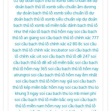
02
dự đoán bạch thủ lô xsmb siêu chuẩn 88
dự
đoán bạch thủ lô xsmb siêu chuẩn âm dương
dự đoán bạch thủ lô xsmb siêu chuẩn lô
dự
đoán bạch thủ lô xsmb siêu chuẩn vip
dự đoán
bạch thủ lô xsmb số miền bắc
đánh bạch thủ lô
như thế nào
lô bạch thủ hôm nay
soi cầu bạch
thủ lô an giang
soi cầu bạch thủ lô chính xác 777
soi cầu bạch thủ lô chính xác e2 80 8c
soi cầu
bạch thủ lô chính xác incubator
soi cầu bạch thủ
lô chính xác uit
soi cầu bạch thủ lô đề 247
soi
cầu bạch thủ lô đề xổ số miền bắc
soi cầu bạch
thủ lô hôm nay 365
soi cầu bạch thủ lô hôm nay
atrungroi
soi cầu bạch thủ lô hôm nay êm nhất
soi cầu bạch thủ lô hôm nay giá
soi cầu bạch
thủ lô kép miền bắc hôm nay
soi cau bach thu lo
khung 3 ngay
soi cau bach thu lo mb mien phi
soi cầu bạch thủ lô miền bắc org
soi cầu bạch
thủ lô miền nam hôm nay
soi cầu bạch thủ lô