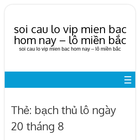
Skip
to
content
soi cau lo vip mien bac
hom nay – lô miền bắc
soi cau lo vip mien bac hom nay – lô miền bắc
Thẻ:
bạch thủ lô ngày
20 tháng 8