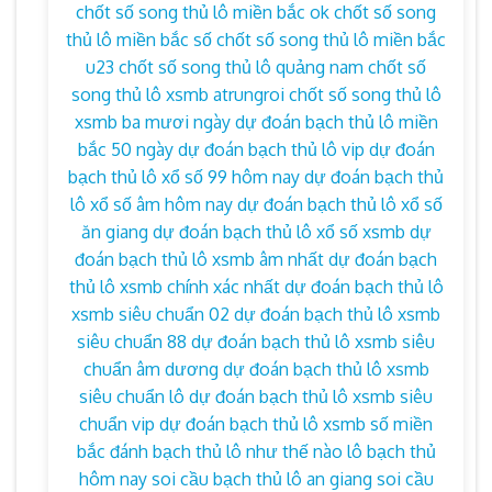
chốt số song thủ lô miền bắc ok
chốt số song
thủ lô miền bắc số
chốt số song thủ lô miền bắc
u23
chốt số song thủ lô quảng nam
chốt số
song thủ lô xsmb atrungroi
chốt số song thủ lô
xsmb ba mươi ngày
dự đoán bạch thủ lô miền
bắc 50 ngày
dự đoán bạch thủ lô vip
dự đoán
bạch thủ lô xổ số 99 hôm nay
dự đoán bạch thủ
lô xổ số âm hôm nay
dự đoán bạch thủ lô xổ số
ăn giang
dự đoán bạch thủ lô xổ số xsmb
dự
đoán bạch thủ lô xsmb âm nhất
dự đoán bạch
thủ lô xsmb chính xác nhất
dự đoán bạch thủ lô
xsmb siêu chuẩn 02
dự đoán bạch thủ lô xsmb
siêu chuẩn 88
dự đoán bạch thủ lô xsmb siêu
chuẩn âm dương
dự đoán bạch thủ lô xsmb
siêu chuẩn lô
dự đoán bạch thủ lô xsmb siêu
chuẩn vip
dự đoán bạch thủ lô xsmb số miền
bắc
đánh bạch thủ lô như thế nào
lô bạch thủ
hôm nay
soi cầu bạch thủ lô an giang
soi cầu