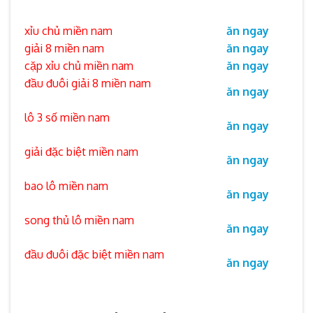
xỉu chủ miền nam
ăn ngay
giải 8 miền nam
ăn ngay
cặp xỉu chủ miền nam
ăn ngay
đầu đuôi giải 8 miền nam
ăn ngay
lô 3 số miền nam
ăn ngay
giải đặc biệt miền nam
ăn ngay
bao lô miền nam
ăn ngay
song thủ lô miền nam
ăn ngay
đầu đuôi đặc biệt miền nam
ăn ngay