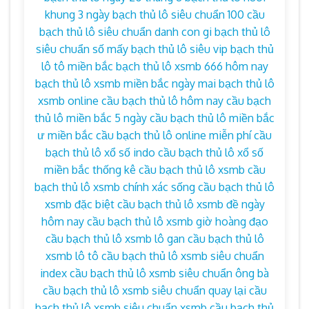
khung 3 ngày
bạch thủ lô siêu chuẩn 100 cầu
bạch thủ lô siêu chuẩn danh con gi
bạch thủ lô
siêu chuẩn số mấy
bạch thủ lô siêu vip
bạch thủ
lô tô miền bắc
bạch thủ lô xsmb 666 hôm nay
bạch thủ lô xsmb miền bắc ngày mai
bạch thủ lô
xsmb online
cầu bạch thủ lô hôm nay
cầu bạch
thủ lô miền bắc 5 ngày
cầu bạch thủ lô miền bắc
ư miền bắc
cầu bạch thủ lô online miễn phí
cầu
bạch thủ lô xổ số indo
cầu bạch thủ lô xổ số
miền bắc thống kê
cầu bạch thủ lô xsmb
cầu
bạch thủ lô xsmb chính xác sống
cầu bạch thủ lô
xsmb đặc biệt
cầu bạch thủ lô xsmb đề ngày
hôm nay
cầu bạch thủ lô xsmb giờ hoàng đạo
cầu bạch thủ lô xsmb lô gan
cầu bạch thủ lô
xsmb lô tô
cầu bạch thủ lô xsmb siêu chuẩn
index
cầu bạch thủ lô xsmb siêu chuẩn ông bà
cầu bạch thủ lô xsmb siêu chuẩn quay lại
cầu
bạch thủ lô xsmb siêu chuẩn xsmb
cầu bạch thủ