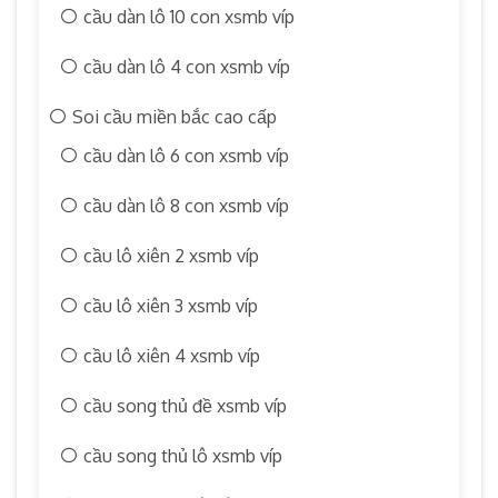
cầu dàn lô 10 con xsmb víp
cầu dàn lô 4 con xsmb víp
Soi cầu miền bắc cao cấp
cầu dàn lô 6 con xsmb víp
cầu dàn lô 8 con xsmb víp
cầu lô xiên 2 xsmb víp
cầu lô xiên 3 xsmb víp
cầu lô xiên 4 xsmb víp
cầu song thủ đề xsmb víp
cầu song thủ lô xsmb víp