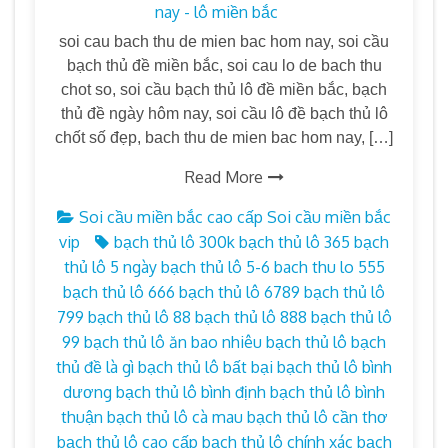
nay - lô miền bắc
soi cau bach thu de mien bac hom nay, soi cầu
bạch thủ đề miền bắc, soi cau lo de bach thu
chot so, soi cầu bạch thủ lô đề miền bắc, bạch
thủ đề ngày hôm nay, soi cầu lô đề bạch thủ lô
chốt số đẹp, bach thu de mien bac hom nay, […]
Read More
Soi cầu miền bắc cao cấp
Soi cầu miền bắc
vip
bạch thủ lô 300k
bạch thủ lô 365
bạch
thủ lô 5 ngày
bạch thủ lô 5-6
bach thu lo 555
bạch thủ lô 666
bạch thủ lô 6789
bạch thủ lô
799
bạch thủ lô 88
bạch thủ lô 888
bạch thủ lô
99
bạch thủ lô ăn bao nhiêu
bạch thủ lô bạch
thủ đề là gì
bạch thủ lô bất bại
bạch thủ lô bình
dương
bạch thủ lô bình định
bạch thủ lô bình
thuận
bạch thủ lô cà mau
bạch thủ lô cần thơ
bạch thủ lô cao cấp
bạch thủ lô chính xác
bạch