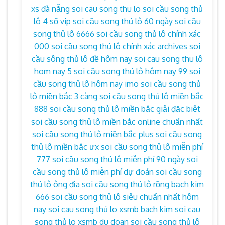
xs đà nẵng
soi cau song thu lo
soi cầu song thủ
lô 4 số vip
soi cầu song thủ lô 60 ngày
soi cầu
song thủ lô 6666
soi cầu song thủ lô chính xác
000
soi cầu song thủ lô chính xác archives
soi
cầu sông thủ lô đề hôm nay
soi cau song thu lô
hom nay 5
soi cầu song thủ lô hôm nay 99
soi
cầu song thủ lô hôm nay imo
soi cầu song thủ
lô miền bắc 3 càng
soi cầu song thủ lô miền bắc
888
soi cầu song thủ lô miền bắc giải đặc biệt
soi cầu song thủ lô miền bắc online chuẩn nhất
soi cầu song thủ lô miền bắc plus
soi cầu song
thủ lô miền bắc ưx
soi cầu song thủ lô miễn phí
777
soi cầu song thủ lô miễn phí 90 ngày
soi
cầu song thủ lô miễn phí dự đoán
soi cầu song
thủ lô ông địa
soi cầu song thủ lô rồng bạch kim
666
soi cầu song thủ lô siêu chuẩn nhất hôm
nay
soi cau song thủ lo xsmb bach kim
soi cau
song thủ lo xsmb du doan
soi cầu song thủ lô