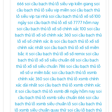
666
soi cầu bạch thủ lô siêu vip kiên giang
soi
cầu bạch thủ lô siêu vip miền
soi cầu bạch thủ
lô siêu vip tại nhà
soi cầu bạch thủ lô xổ số 100
ngày
soi cầu bạch thủ lô xổ số 7777 hôm nay
soi cầu bạch thủ lô xổ số chính xác 100
soi cầu
bạch thủ lô xổ số chính xác 360
soi cầu bạch thủ
lô xổ số chính xác ib
soi cầu bạch thủ lô xổ số
chính xác nhất
soi cầu bạch thủ lô xổ số miền
bắc it
soi cầu bạch thủ lô xổ số remix
soi cầu
bạch thủ lô xổ số siêu chuẩn 68
soi cầu bạch
thủ lô xổ số siêu chuẩn 786
soi cầu bạch thủ lô
xổ số ư miền bắc
soi cầu bạch thủ lô xsmb
chính xác 360
soi cầu bạch thủ lô xsmb chính
xác dài nhất
soi cầu bạch thủ lô xsmb chính xác
it
soi cầu bạch thủ lô xsmb đề ngày hôm nay
soi
cầu bạch thủ lô xsmb siêu chuẩn 666
soi cầu
bạch thủ lô xsmb siêu chuẩn lô
soi cầu bạch thủ
lô xsmb siêu chuẩn quay thử
soi cầu lô bạch thủ