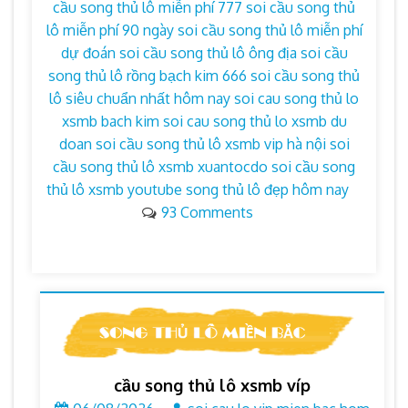
cầu song thủ lô miễn phí 777
soi cầu song thủ
lô miễn phí 90 ngày
soi cầu song thủ lô miễn phí
dự đoán
soi cầu song thủ lô ông địa
soi cầu
song thủ lô rồng bạch kim 666
soi cầu song thủ
lô siêu chuẩn nhất hôm nay
soi cau song thủ lo
xsmb bach kim
soi cau song thủ lo xsmb du
doan
soi cầu song thủ lô xsmb vip hà nội
soi
cầu song thủ lô xsmb xuantocdo
soi cầu song
thủ lô xsmb youtube
song thủ lô đẹp hôm nay
93 Comments
cầu song thủ lô xsmb víp