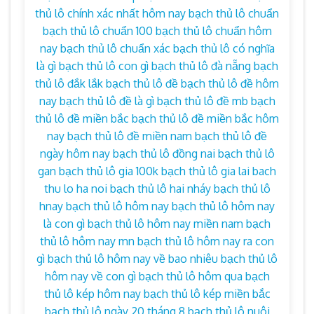
thủ lô chính xác nhất hôm nay
bạch thủ lô chuẩn
bạch thủ lô chuẩn 100
bạch thủ lô chuẩn hôm
nay
bạch thủ lô chuẩn xác
bạch thủ lô có nghĩa
là gì
bạch thủ lô con gì
bạch thủ lô đà nẵng
bạch
thủ lô đắk lắk
bạch thủ lô đề
bạch thủ lô đề hôm
nay
bạch thủ lô đề là gì
bạch thủ lô đề mb
bạch
thủ lô đề miền bắc
bạch thủ lô đề miền bắc hôm
nay
bạch thủ lô đề miền nam
bạch thủ lô đề
ngày hôm nay
bạch thủ lô đồng nai
bạch thủ lô
gan
bạch thủ lô gia 100k
bạch thủ lô gia lai
bach
thu lo ha noi
bạch thủ lô hai nháy
bạch thủ lô
hnay
bạch thủ lô hôm nay
bạch thủ lô hôm nay
là con gì
bạch thủ lô hôm nay miền nam
bạch
thủ lô hôm nay mn
bạch thủ lô hôm nay ra con
gì
bạch thủ lô hôm nay về bao nhiêu
bạch thủ lô
hôm nay về con gì
bạch thủ lô hôm qua
bạch
thủ lô kép hôm nay
bạch thủ lô kép miền bắc
bạch thủ lô ngày 20 tháng 8
bạch thủ lô nuôi