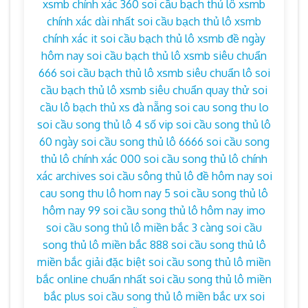
xsmb chính xác 360
soi cầu bạch thủ lô xsmb
chính xác dài nhất
soi cầu bạch thủ lô xsmb
chính xác it
soi cầu bạch thủ lô xsmb đề ngày
hôm nay
soi cầu bạch thủ lô xsmb siêu chuẩn
666
soi cầu bạch thủ lô xsmb siêu chuẩn lô
soi
cầu bạch thủ lô xsmb siêu chuẩn quay thử
soi
cầu lô bạch thủ xs đà nẵng
soi cau song thu lo
soi cầu song thủ lô 4 số vip
soi cầu song thủ lô
60 ngày
soi cầu song thủ lô 6666
soi cầu song
thủ lô chính xác 000
soi cầu song thủ lô chính
xác archives
soi cầu sông thủ lô đề hôm nay
soi
cau song thu lô hom nay 5
soi cầu song thủ lô
hôm nay 99
soi cầu song thủ lô hôm nay imo
soi cầu song thủ lô miền bắc 3 càng
soi cầu
song thủ lô miền bắc 888
soi cầu song thủ lô
miền bắc giải đặc biệt
soi cầu song thủ lô miền
bắc online chuẩn nhất
soi cầu song thủ lô miền
bắc plus
soi cầu song thủ lô miền bắc ưx
soi