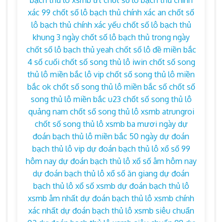
xác 99
chốt số lô bạch thủ chính xác an
chốt số
lô bạch thủ chính xác yếu
chốt số lô bạch thủ
khung 3 ngày
chốt số lô bạch thủ trong ngày
chốt số lô bạch thủ yeah
chốt số lô đề miền bắc
4 số cuối
chốt số song thủ lô iwin
chốt số song
thủ lô miền bắc lô vip
chốt số song thủ lô miền
bắc ok
chốt số song thủ lô miền bắc số
chốt số
song thủ lô miền bắc u23
chốt số song thủ lô
quảng nam
chốt số song thủ lô xsmb atrungroi
chốt số song thủ lô xsmb ba mươi ngày
dự
đoán bạch thủ lô miền bắc 50 ngày
dự đoán
bạch thủ lô vip
dự đoán bạch thủ lô xổ số 99
hôm nay
dự đoán bạch thủ lô xổ số âm hôm nay
dự đoán bạch thủ lô xổ số ăn giang
dự đoán
bạch thủ lô xổ số xsmb
dự đoán bạch thủ lô
xsmb âm nhất
dự đoán bạch thủ lô xsmb chính
xác nhất
dự đoán bạch thủ lô xsmb siêu chuẩn