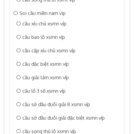
Soi cầu miền nam vip
cầu xíu chủ xsmn víp
cầu bao lô xsmn víp
cầu cặp xíu chủ xsmn víp
cầu đặc biệt xsmn víp
cầu giải tám xsmn víp
cầu lô 3 số xsmn víp
cầu sớ đầu đuôi giải 8 xsmn víp
cầu sớ đầu đuôi giải đặc biệt xsmn víp
cầu song thủ lô xsmn víp